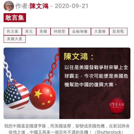
作者:
陳文鴻
- 2020-09-21
名家榜
敢言集
灼見活動
民主黨
美元
美國
特朗普
金融海嘯
大蕭條
貿易戰
關於我們
美國大選
我想中國還是國運亨隆，而美國逼壓，卻變成美國危機，在新冠肺炎
疫情之後，中國又再來一個百年不遇的良機！（Shutterstock）