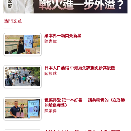
熱門文章
繪本界一顆閃亮新星
陳家偉
日本人口萎縮 中港須先謀劃免步其後塵
陸振球
種菜得愛 記一本好書──讀吳燕青的《在香港
的離島種菜》
陳家偉