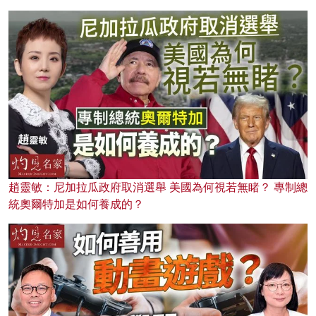
趙靈敏：尼加拉瓜政府取消選舉 美國為何視若無睹？ 專制總
統奧爾特加是如何養成的？