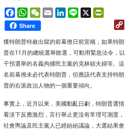
Facebook
WhatsApp
WeChat
Email
LinkedIn
Line
X
PrintFriendl
C
Share
Li
獲特朗普特赦出獄的前幕僚日前宣稱，如果特朗
普在11月的總統選舉敗選，可動用緊急法令，以
干預選舉的名義拘捕民主黨的克林頓夫婦等。這
名前幕僚未必代表特朗普，但應該代表支持特朗
普的右派政治人物的一個重要傾向。
事實上，近月以來，美國動亂日劇，特朗普選情
看淡下反應激烈，言行舉止更沒有常理可測度，
社會輿論及民主黨人已經紛紛議論，大選結果會