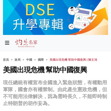
政局
教育
文化
財經
首頁
政局
中國
國際
美國出現危機 幫助中國復興 | 陳文鴻
生活
美國出現危機 幫助中國復興
健康
現任總統有權宣布全國進入緊急狀態，有權動用
商業
軍隊，國會亦有權禁制。由此產生憲政危機，但
不可能用法律解決，因為需時長久，不能即時制
科技
止特朗普的胡作妄為。
影片