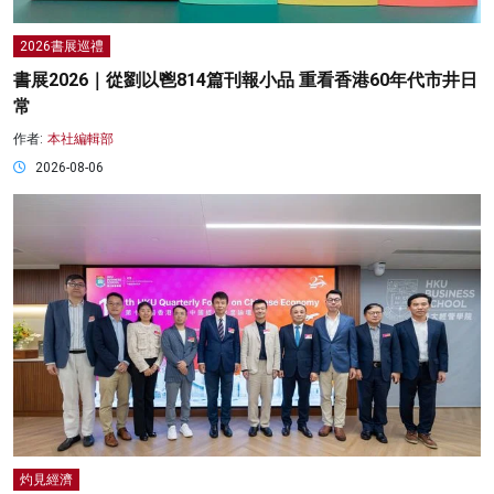
2026書展巡禮
書展2026｜從劉以鬯814篇刊報小品 重看香港60年代市井日
常
作者:
本社編輯部
2026-08-06
灼見經濟