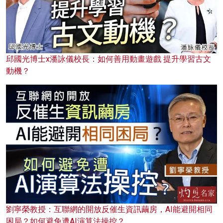
邱國光博士x潘詠儀校長：如何善用動畫遊戲 提升學習古文
動機？
劉寧榮教授：互聯網的開放反催生資訊繭房，AI能避開相同
困局？如何避免遭AI演算法操控？