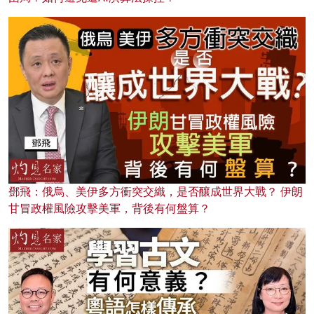
鄧飛：俄烏、美伊多方衝突交織，是否釀成世界大戰？ 伊朗
甘冒政權風險攻擊美軍，背後有何盤算？