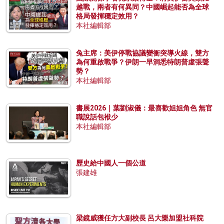
越戰，兩者有何異同？中國崛起能否為全球
格局發揮穩定效用？
本社編輯部
兔主席：美伊停戰協議變衝突導火線，雙方
為何重啟戰爭？伊朗一早洞悉特朗普虛張聲
勢？
本社編輯部
書展2026｜葉劉淑儀：最喜歡姐姐角色 無官
職說話包袱少
本社編輯部
歷史給中國人一個公道
張建雄
梁鏡威獲任方大副校長 呂大樂加盟社科院