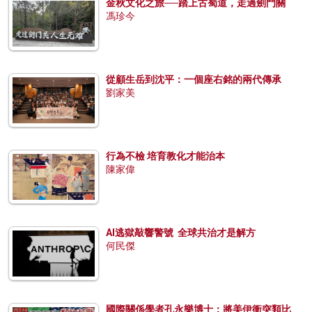
金秋文化之旅──踏上古蜀道，走過劍門關
馮珍今
從顧生岳到沈平：一個座右銘的兩代傳承
劉家美
行為不檢 培育教化才能治本
陳家偉
AI逃獄敲響警號 全球共治才是解方
何民傑
國際關係學者孔永樂博士：將美伊衝突類比