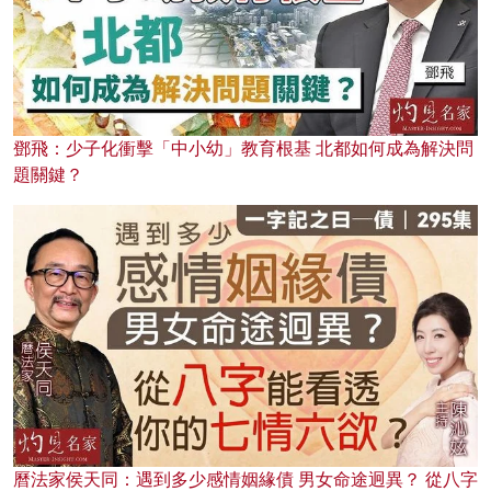
鄧飛：少子化衝擊「中小幼」教育根基 北都如何成為解決問
題關鍵？
曆法家侯天同：遇到多少感情姻緣債 男女命途迥異？ 從八字