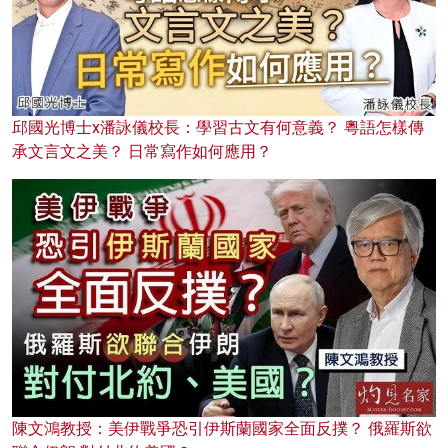
邱國光博士x潘詠儀校長：學習古文有何意義？ 粵語怎樣傳
承文言文之美？ 日常寫作如何應用？
陳文鴻教授：美伊戰爭恐引伊斯蘭國家全面反撲？ 俄羅斯欲