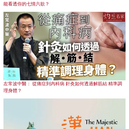
能看透你的七情六欲？
左常波中醫： 從痛症到內科病 針灸如何透過解筋結 精準調
理身體？