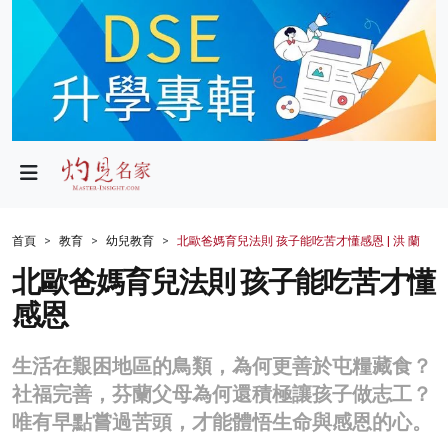
政局
教育
文化
財經
首頁
教育
幼兒教育
北歐爸媽育兒法則 孩子能吃苦才懂感恩 | 洪 蘭
生活
北歐爸媽育兒法則 孩子能吃苦才懂
感恩
健康
商業
生活在艱困地區的鳥類，為何更善於屯糧藏食？
社福完善，芬蘭父母為何還積極讓孩子做志工？
科技
唯有早點嘗過苦頭，才能體悟生命與感恩的心。
影片