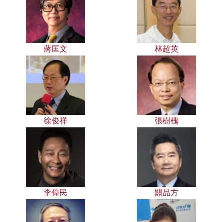
蔣匡文
林超英
徐俊祥
張樹槐
李偉民
關品方