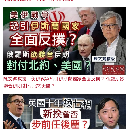
陳文鴻教授：美伊戰爭恐引伊斯蘭國家全面反撲？ 俄羅斯欲
聯合伊朗 對付北約美國？