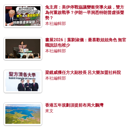
兔主席：美伊停戰協議變衝突導火線，雙方
為何重啟戰爭？伊朗一早洞悉特朗普虛張聲
勢？
本社編輯部
書展2026｜葉劉淑儀：最喜歡姐姐角色 無官
職說話包袱少
本社編輯部
梁鏡威獲任方大副校長 呂大樂加盟社科院
本社編輯部
香港五年規劃須提前布局大鵬灣
來文