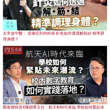
左常波中醫： 從痛症到內科病 針灸如何透過解筋結 精準調
理身體？
鄭俊傑校長X陳穎華主任：航天AI時代來臨 學校如何緊貼未