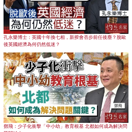
孔永樂博士：英國十年換七相，新揆會否步前任後塵？脫歐
後英國經濟為何仍然低迷？
鄧飛：少子化衝擊「中小幼」教育根基 北都如何成為解決問