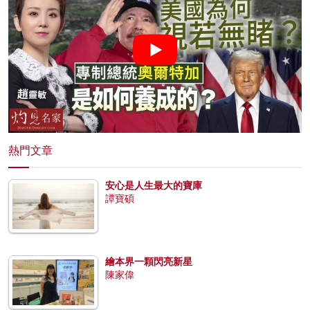
熱門文章
安心是人生最大的寶庫
譚寶碩
繪本界一顆閃亮新星
陳家偉