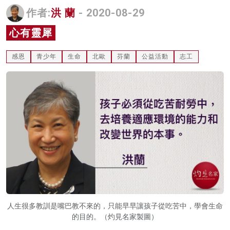
作者:
洪 蘭
- 2020-08-29
名家榜
心有靈犀
灼見活動
關於我們
感恩
青少年
生命
北歐
芬蘭
公益活動
志工
人生很多教訓是嘴巴教不來的，只能早早讓孩子從吃苦中，學會生命
的目的。（灼見名家製圖）