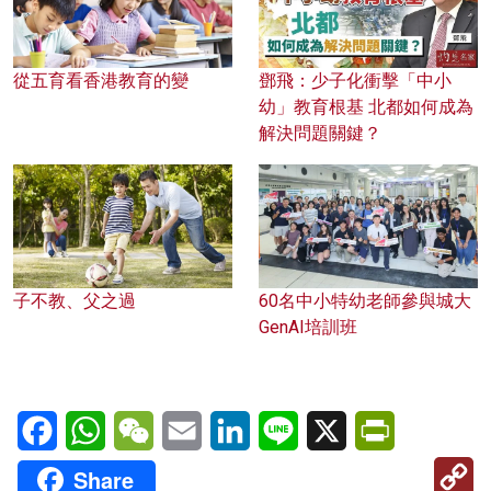
從五育看香港教育的變
鄧飛：少子化衝擊「中小
幼」教育根基 北都如何成為
解決問題關鍵？
子不教、父之過
60名中小特幼老師參與城大
GenAI培訓班
Facebook
WhatsApp
WeChat
Email
LinkedIn
Line
X
PrintFriendl
C
Share
Li