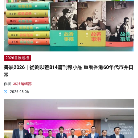
2026書展巡禮
書展2026｜從劉以鬯814篇刊報小品 重看香港60年代市井日
常
作者:
本社編輯部
2026-08-06