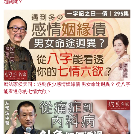
題關鍵？
曆法家侯天同：遇到多少感情姻緣債 男女命途迥異？ 從八字
能看透你的七情六欲？