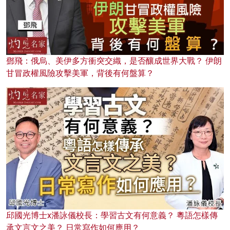
鄧飛：俄烏、美伊多方衝突交織，是否釀成世界大戰？ 伊朗
甘冒政權風險攻擊美軍，背後有何盤算？
邱國光博士x潘詠儀校長：學習古文有何意義？ 粵語怎樣傳
承文言文之美？ 日常寫作如何應用？