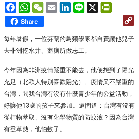
Facebook
WhatsApp
WeChat
Email
LinkedIn
Line
X
PrintFriendl
C
Share
Li
每年暑假，一位芬蘭的鳥類學家都自費讓他兒子
去非洲挖水井、蓋廁所做志工。
今年因為非洲疫情嚴重不能去，他便想到了陽光
充足（北歐人特別喜歡陽光）、疫情又不嚴重的
台灣，問我台灣有沒有什麼青少年的公益活動，
好讓他13歲的孩子來參加。還問道：台灣有沒有
從植物萃取、沒有化學物質的防蚊液？因為台灣
有登革熱，他怕蚊子。