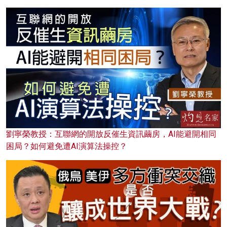
劉寧榮教授：互聯網的開放反催生資訊繭房，AI能避開相同
困局？如何避免遭AI演算法操控？