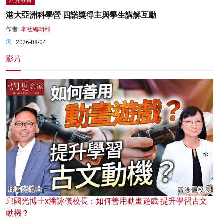
灼見教育
港大亞洲科學營 四諾獎得主與學生講解互動
作者:
本社編輯部
2026-08-04
影片
邱國光博士x潘詠儀校長：如何善用動畫遊戲 提升學習古文
動機？