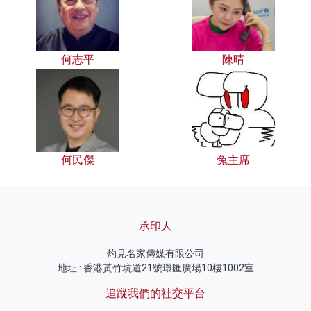
何志平
陳晴
何民傑
兔主席
承印人
灼見名家傳媒有限公司
地址 : 香港黃竹坑道21號環匯廣場10樓1002室
追蹤我們的社交平台