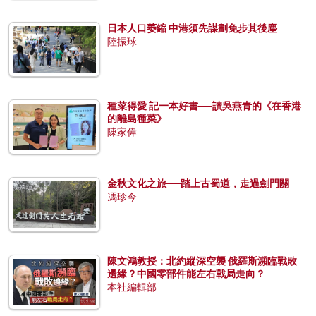
日本人口萎縮 中港須先謀劃免步其後塵
陸振球
種菜得愛 記一本好書──讀吳燕青的《在香港
的離島種菜》
陳家偉
金秋文化之旅──踏上古蜀道，走過劍門關
馮珍今
陳文鴻教授：北約縱深空襲 俄羅斯瀕臨戰敗
邊緣？中國零部件能左右戰局走向？
本社編輯部