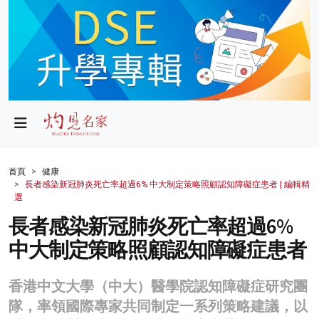
政局
教育
文化
財經
首頁
健康
長者感染新冠肺炎死亡率超過6% 中大制定策略照顧認知障礙症患者 | 編輯精
生活
選
長者感染新冠肺炎死亡率超過6%
健康
中大制定策略照顧認知障礙症患者
商業
科技
香港中文大學（中大）醫學院認知障礙症研究團
隊，率領國際專家共同制定一系列策略建議，以
影片