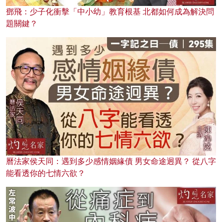
鄧飛：少子化衝擊「中小幼」教育根基 北都如何成為解決問
題關鍵？
曆法家侯天同：遇到多少感情姻緣債 男女命途迥異？ 從八字
能看透你的七情六欲？