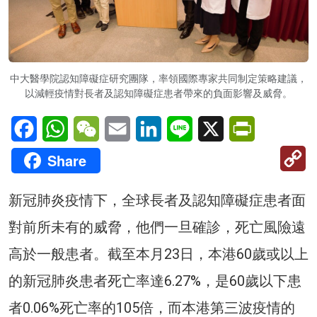
中大醫學院認知障礙症研究團隊，率領國際專家共同制定策略建議，
以減輕疫情對長者及認知障礙症患者帶來的負面影響及威脅。
Facebook
WhatsApp
WeChat
Email
LinkedIn
Line
X
PrintFriendl
C
Share
Li
新冠肺炎疫情下，全球長者及認知障礙症患者面
對前所未有的威脅，他們一旦確診，死亡風險遠
高於一般患者。截至本月23日，本港60歲或以上
的新冠肺炎患者死亡率達6.27%，是60歲以下患
者0.06%死亡率的105倍，而本港第三波疫情的