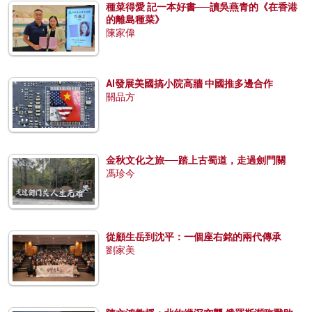
種菜得愛 記一本好書──讀吳燕青的《在香港
的離島種菜》
陳家偉
AI發展美國搞小院高牆 中國推多邊合作
關品方
金秋文化之旅──踏上古蜀道，走過劍門關
馮珍今
從顧生岳到沈平：一個座右銘的兩代傳承
劉家美