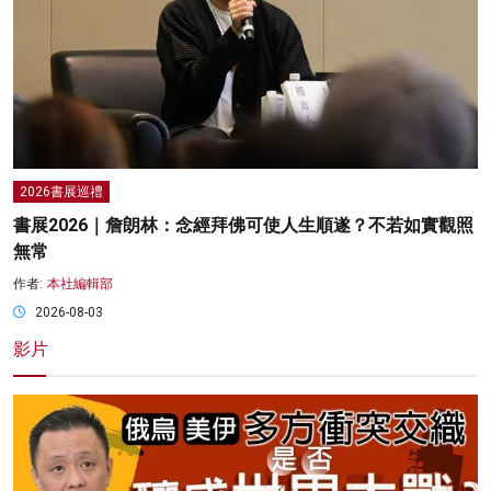
2026書展巡禮
書展2026｜詹朗林：念經拜佛可使人生順遂？不若如實觀照
無常
作者:
本社編輯部
2026-08-03
影片