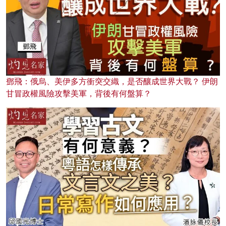
鄧飛：俄烏、美伊多方衝突交織，是否釀成世界大戰？ 伊朗
甘冒政權風險攻擊美軍，背後有何盤算？