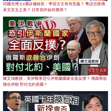
邱國光博士x潘詠儀校長：學習古文有何意義？ 粵語怎樣傳
承文言文之美？ 日常寫作如何應用？
陳文鴻教授：美伊戰爭恐引伊斯蘭國家全面反撲？ 俄羅斯欲
聯合伊朗 對付北約美國？