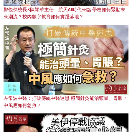
鄭俊傑校長X陳穎華主任：航天AI時代來臨 學校如何緊貼未
來潮流？校內數字教育如何實踐落地？
左常波中醫：打破傳統中醫迷思 極簡針灸能治頭暈、胃脹？
中風應如何急救？