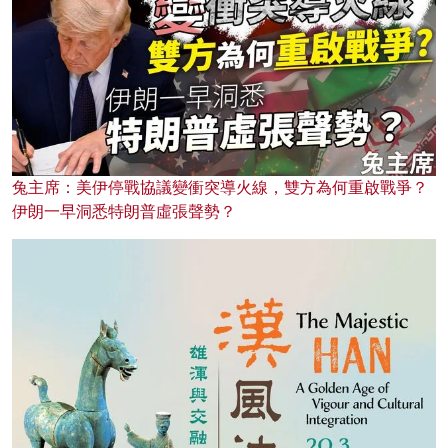
兔主席：美伊停戰協議變衝突導火線，雙方為何重啟戰爭？
伊朗一早洞悉特朗普虛張聲勢？