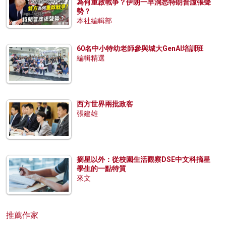
為何重啟戰爭？伊朗一早洞悉特朗普虛張聲
勢？
本社編輯部
60名中小特幼老師參與城大GenAI培訓班
編輯精選
西方世界兩批政客
張建雄
摘星以外：從校園生活觀察DSE中文科摘星
學生的一點特質
來文
推薦作家