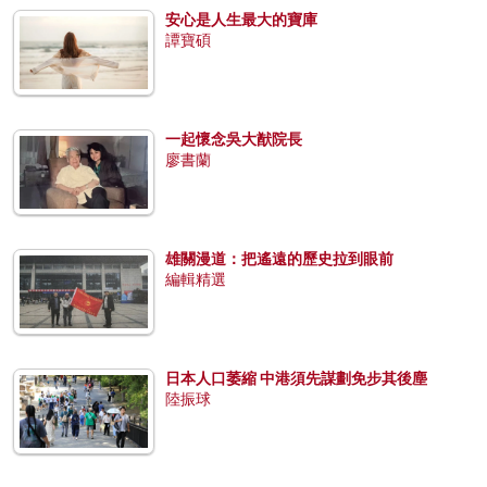
安心是人生最大的寶庫
譚寶碩
一起懷念吳大猷院長
廖書蘭
雄關漫道：把遙遠的歷史拉到眼前
編輯精選
日本人口萎縮 中港須先謀劃免步其後塵
陸振球