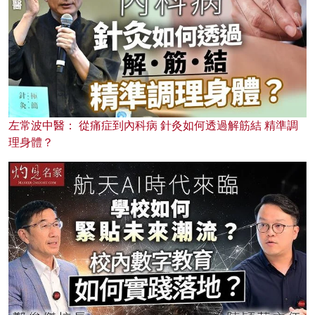
左常波中醫： 從痛症到內科病 針灸如何透過解筋結 精準調
理身體？