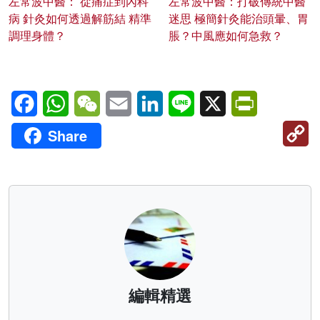
左常波中醫： 從痛症到內科
左常波中醫：打破傳統中醫
病 針灸如何透過解筋結 精準
迷思 極簡針灸能治頭暈、胃
調理身體？
脹？中風應如何急救？
Facebook
WhatsApp
WeChat
Email
LinkedIn
Line
X
PrintFriendl
C
Share
Li
編輯精選