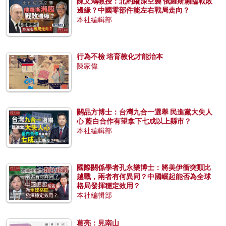
陳文鴻教授：北約縱深空襲 俄羅斯瀕臨戰敗
邊緣？中國零部件能左右戰局走向？
本社編輯部
行為不檢 培育教化才能治本
陳家偉
關品方博士：台灣九合一選舉 民進黨大失人
心 藍白合作有望拿下七成以上縣市？
本社編輯部
國際關係學者孔永樂博士：將美伊衝突類比
越戰，兩者有何異同？中國崛起能否為全球
格局發揮穩定效用？
本社編輯部
葛亮：見南山