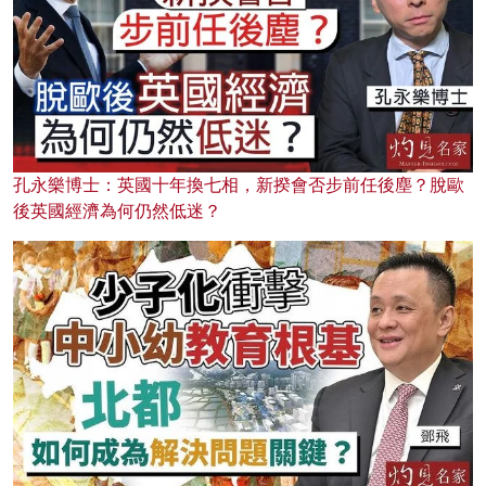
孔永樂博士：英國十年換七相，新揆會否步前任後塵？脫歐
後英國經濟為何仍然低迷？