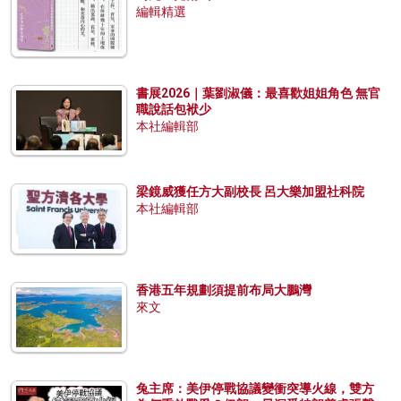
編輯精選
書展2026｜葉劉淑儀：最喜歡姐姐角色 無官
職說話包袱少
本社編輯部
梁鏡威獲任方大副校長 呂大樂加盟社科院
本社編輯部
香港五年規劃須提前布局大鵬灣
來文
兔主席：美伊停戰協議變衝突導火線，雙方