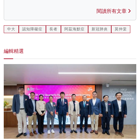
閱讀所有文章
中大
認知障礙症
長者
阿茲海默症
新冠肺炎
莫仲棠
編輯精選