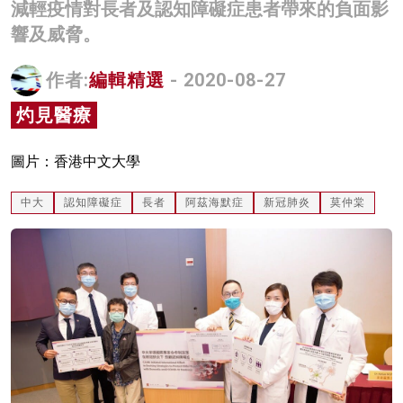
減輕疫情對長者及認知障礙症患者帶來的負面影
名家榜
響及威脅。
灼見活動
作者:
編輯精選
- 2020-08-27
關於我們
灼見醫療
圖片：香港中文大學
中大
認知障礙症
長者
阿茲海默症
新冠肺炎
莫仲棠