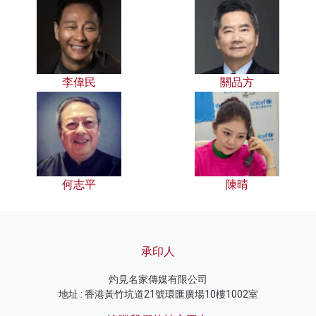
李偉民
關品方
何志平
陳晴
承印人
灼見名家傳媒有限公司
地址 : 香港黃竹坑道21號環匯廣場10樓1002室