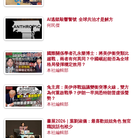
AI逃獄敲響警號 全球共治才是解方
何民傑
國際關係學者孔永樂博士：將美伊衝突類比
越戰，兩者有何異同？中國崛起能否為全球
格局發揮穩定效用？
本社編輯部
兔主席：美伊停戰協議變衝突導火線，雙方
為何重啟戰爭？伊朗一早洞悉特朗普虛張聲
勢？
本社編輯部
書展2026｜葉劉淑儀：最喜歡姐姐角色 無官
職說話包袱少
本社編輯部