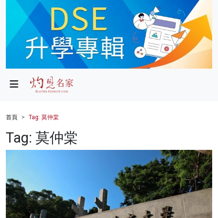
政局
教育
文化
財經
首頁
Tag: 莫仲棠
生活
Tag: 莫仲棠
健康
商業
科技
影片