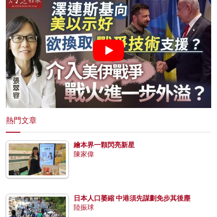
熱門文章
繪本界一顆閃亮新星
陳家偉
日本人口萎縮 中港須先謀劃免步其後塵
陸振球