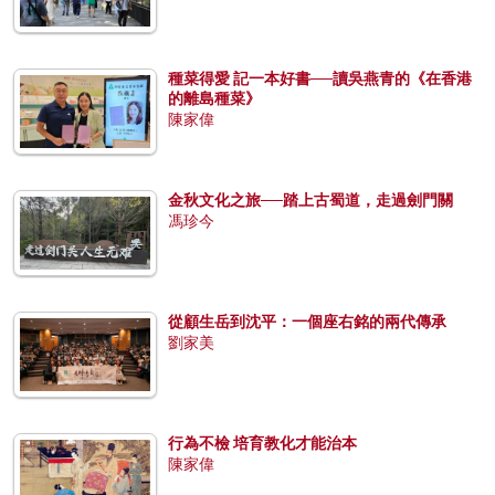
種菜得愛 記一本好書──讀吳燕青的《在香港
的離島種菜》
陳家偉
金秋文化之旅──踏上古蜀道，走過劍門關
馮珍今
從顧生岳到沈平：一個座右銘的兩代傳承
劉家美
行為不檢 培育教化才能治本
陳家偉