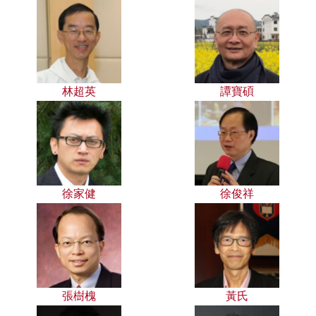
林超英
譚寶碩
徐家健
徐俊祥
張樹槐
黃氏