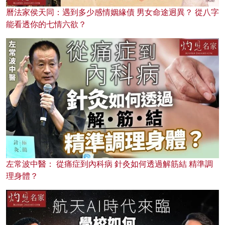
曆法家侯天同：遇到多少感情姻緣債 男女命途迥異？ 從八字
能看透你的七情六欲？
左常波中醫： 從痛症到內科病 針灸如何透過解筋結 精準調
理身體？