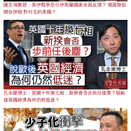
陳文鴻教授：美伊戰爭恐引伊斯蘭國家全面反撲？ 俄羅斯欲
聯合伊朗 對付北約美國？
孔永樂博士：英國十年換七相，新揆會否步前任後塵？脫歐
後英國經濟為何仍然低迷？