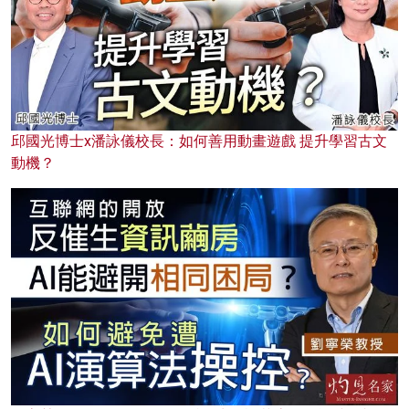
邱國光博士x潘詠儀校長：如何善用動畫遊戲 提升學習古文
動機？