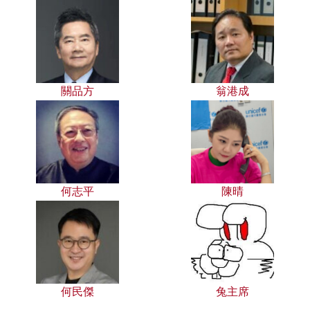
關品方
翁港成
何志平
陳晴
何民傑
兔主席