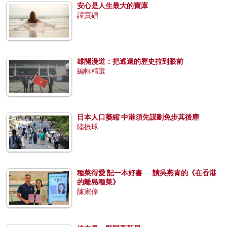
安心是人生最大的寶庫
譚寶碩
雄關漫道：把遙遠的歷史拉到眼前
編輯精選
日本人口萎縮 中港須先謀劃免步其後塵
陸振球
種菜得愛 記一本好書──讀吳燕青的《在香港
的離島種菜》
陳家偉