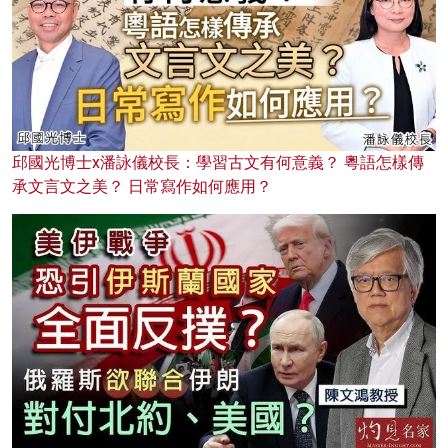
邱國光博士x潘詠儀校長：學習古文有何意義？ 粵語怎樣傳
承文言文之美？ 日常寫作如何應用？