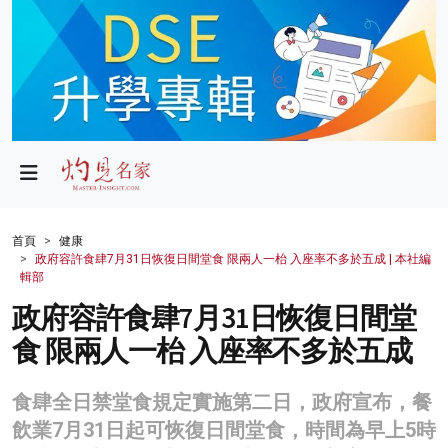
政局
教育
文化
財經
首頁
健康
政府容許食肆7月31日恢復日間堂食 限兩人一枱 入座率不多於五成 | 本社編
生活
輯部
政府容許食肆7月31日恢復日間堂
健康
食 限兩人一枱 入座率不多於五成
商業
科技
食肆全日禁堂食規定實施第二日，政府宣布，餐
飲業7月31日起可恢復日間堂食，時間為早上5時
影片