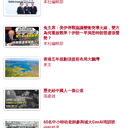
本社編輯部
兔主席：美伊停戰協議變衝突導火線，雙方
為何重啟戰爭？伊朗一早洞悉特朗普虛張聲
勢？
本社編輯部
香港五年規劃須提前布局大鵬灣
來文
歷史給中國人一個公道
張建雄
60名中小特幼老師參與城大GenAI培訓班
編輯精選