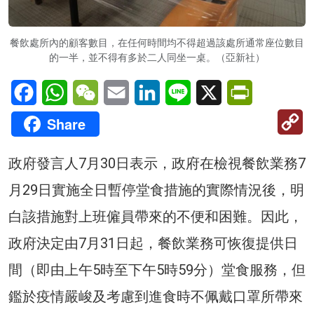
餐飲處所內的顧客數目，在任何時間均不得超過該處所通常座位數目
的一半，並不得有多於二人同坐一桌。（亞新社）
Facebook
WhatsApp
WeChat
Email
LinkedIn
Line
X
PrintFriendl
C
Share
Li
政府發言人7月30日表示，政府在檢視餐飲業務7
月29日實施全日暫停堂食措施的實際情況後，明
白該措施對上班僱員帶來的不便和困難。因此，
政府決定由7月31日起，餐飲業務可恢復提供日
間（即由上午5時至下午5時59分）堂食服務，但
鑑於疫情嚴峻及考慮到進食時不佩戴口罩所帶來