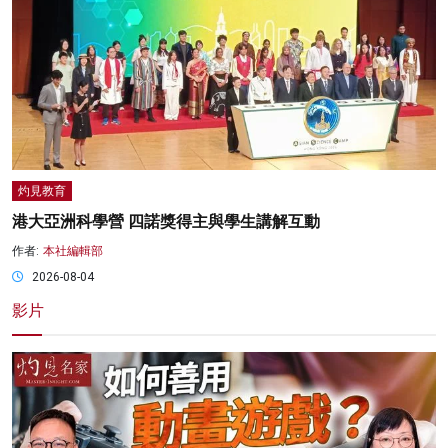
灼見教育
港大亞洲科學營 四諾獎得主與學生講解互動
作者:
本社編輯部
2026-08-04
影片