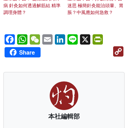
病 針灸如何透過解筋結 精準
迷思 極簡針灸能治頭暈、胃
調理身體？
脹？中風應如何急救？
Facebook
WhatsApp
WeChat
Email
LinkedIn
Line
X
PrintFriendl
C
Share
Li
本社編輯部