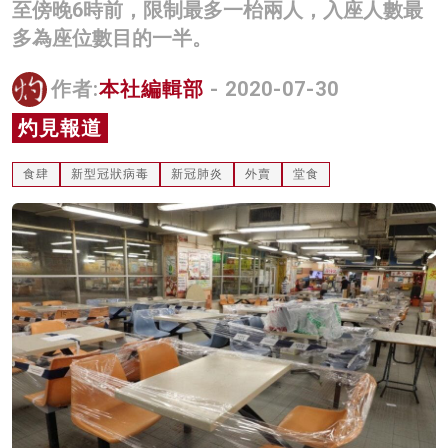
至傍晚6時前，限制最多一枱兩人，入座人數最
名家榜
多為座位數目的一半。
灼見活動
作者:
本社編輯部
- 2020-07-30
關於我們
灼見報道
食肆
新型冠狀病毒
新冠肺炎
外賣
堂食