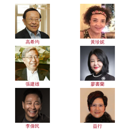
高希均
黃珍妮
張建雄
廖書蘭
李偉民
益行