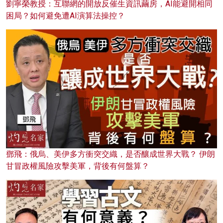
劉寧榮教授：互聯網的開放反催生資訊繭房，AI能避開相同
困局？如何避免遭AI演算法操控？
鄧飛：俄烏、美伊多方衝突交織，是否釀成世界大戰？ 伊朗
甘冒政權風險攻擊美軍，背後有何盤算？