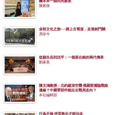
繪本界一顆閃亮新星
陳家偉
金秋文化之旅──踏上古蜀道，走過劍門關
馮珍今
從顧生岳到沈平：一個座右銘的兩代傳承
劉家美
陳文鴻教授：北約縱深空襲 俄羅斯瀕臨戰敗
邊緣？中國零部件能左右戰局走向？
本社編輯部
行為不檢 培育教化才能治本