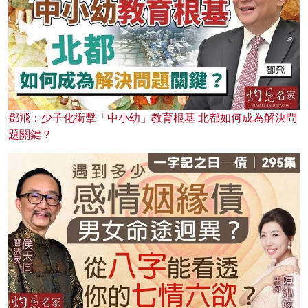
鄧飛：少子化衝擊「中小幼」教育根基 北都如何成為解決問
題關鍵？