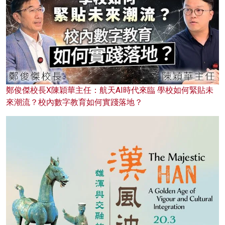
鄭俊傑校長X陳穎華主任：航天AI時代來臨 學校如何緊貼未
來潮流？校內數字教育如何實踐落地？