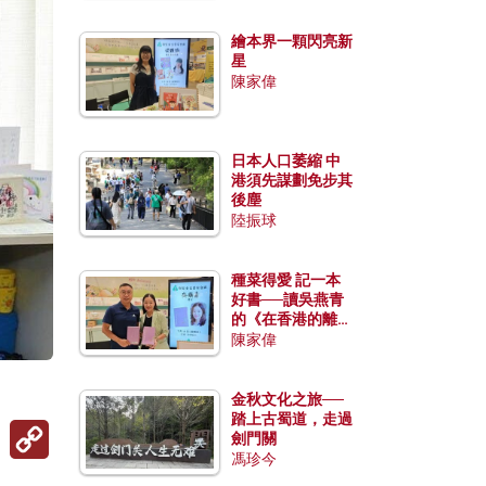
繪本界一顆閃亮新
星
陳家偉
日本人口萎縮 中
港須先謀劃免步其
後塵
陸振球
種菜得愛 記一本
好書──讀吳燕青
的《在香港的離島
種菜》
陳家偉
金秋文化之旅──
踏上古蜀道，走過
Copy
劍門關
Link
馮珍今