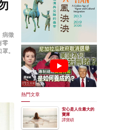
勿
、病徵
有零
口罩。
熱門文章
安心是人生最大的
寶庫
譚寶碩