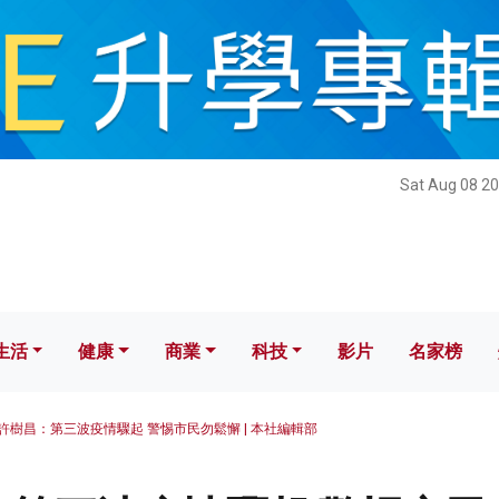
健康
商業
科技
影片
名家榜
Sat Aug 08 20
生活
健康
商業
科技
影片
名家榜
許樹昌：第三波疫情驟起 警惕市民勿鬆懈 | 本社編輯部