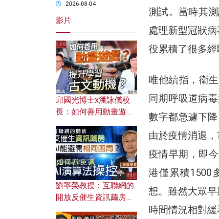
2026-08-04
測試。當時其測
影片
處理新型冠狀病
役累積了很多經
唯他續指，衛生
同期呼吸道病毒
邱國光博士x潘詠儀校
長：如何善用動畫遊戲
數字都急遽下降
提升學習古文動機？
由於疫情消退，
疫情早期，即今
港僅累積150
劉寧榮教授：互聯網的
想。雖然大眾早
開放反催生資訊繭房，
時間情況相對緩
AI能避開相同困局？如