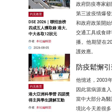
政府防疫專家顧
第三波疫情爆發
灼見教育
DSE 2026｜聯招放榜
和政府政策開始
四成五人獲取錄 港大、
交通工具或食肆
中大各取12狀元
播。他期望在2
作者:
本社編輯部
2026-08-05
護效應。
防疫鬆懈引
他憶述，200
灼見教育
因此當病源進入
港大亞洲科學營 四諾獎
當中大部分為醫
得主與學生講解互動
境比今天差很多
作者:
本社編輯部