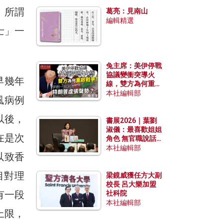
發揮穩定效用？
，所謂
葛亮：見南山
編輯精選
士」一
兔主席：美伊停戰
協議變衝突導火
早幾年
線，雙方為何重啟
戰爭？伊朗一早洞
本社編輯部
風病例
悉特朗普虛張聲
勢？
以後，
書展2026｜葉劉
淑儀：最喜歡姐姐
在是次
角色 無官職說話
包袱少
本社編輯部
以致香
相對理
梁鏡威獲任方大副
校長 呂大樂加盟
有一段
社科院
本社編輯部
上限，