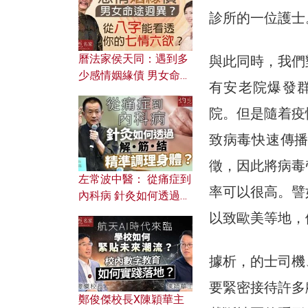
診所的一位護士
曆法家侯天同：遇到多
與此同時，我們
少感情姻緣債 男女命途
有安老院爆發
迥異？ 從八字能看透你
的七情六欲？
院。但是隨着疫
致病毒快速傳
徵，因此將病毒
左常波中醫： 從痛症到
率可以很高。譬
內科病 針灸如何透過解
筋結 精準調理身體？
以致歐美等地，
據析，的士司機
要緊密接待許多
鄭俊傑校長X陳穎華主