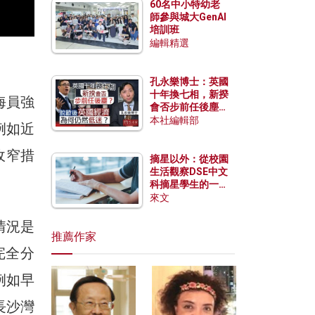
60名中小特幼老
師參與城大GenAI
培訓班
編輯精選
孔永樂博士：英國
十年換七相，新揆
海員強
會否步前任後塵？
脫歐後英國經濟為
本社編輯部
例如近
何仍然低迷？
收窄措
摘星以外：從校園
生活觀察DSE中文
科摘星學生的一點
特質
來文
情況是
推薦作家
完全分
例如早
長沙灣