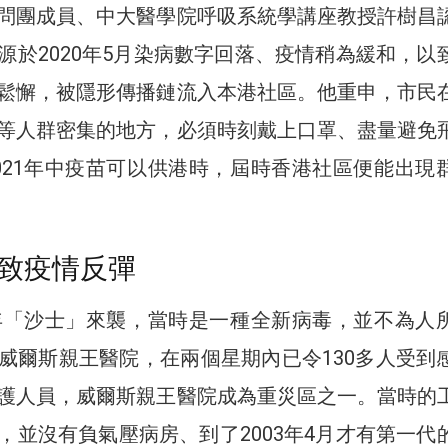
問團成員、中大醫學院呼吸系統學講座教授許樹昌
源於2020年5月染病數字回落、疫情稍為緩和，以
鬆懈，被隱形傳播鏈流入本港社區。他重申，市民
等人群密集的地方，必須時刻戴上口罩、盡量避免
021年中疫苗可以供港時，屆時香港社區便能出現
致疫情反彈
3年「沙士」來襲，當時是一種全新病毒，並不為人
威爾斯親王醫院，在兩個星期內已令130多人受到
護人員，威爾斯親王醫院成為重災區之一。當時的
，並沒有負氣壓病房、到了2003年4月才有第一代