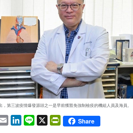
出，第三波疫情爆發源頭之一是早前獲豁免強制檢疫的機組人員及海員。
pp
eChat
Email
LinkedIn
Line
X
PrintFriendly
Share