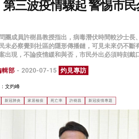
：第三波疫情驟起 警惕市民
問團成員許樹昌教授指出，病毒潛伏時間較沙士長
民未必察覺到社區的隱形傳播鏈，可見未來仍不斷
案出現，不論疫情緩和與否，市民外出必須時刻戴
編輯部
- 2020-07-15
灼見專訪
：文灼峰
新冠肺炎
家居檢疫
死亡率
許樹昌
新冠疫情專題