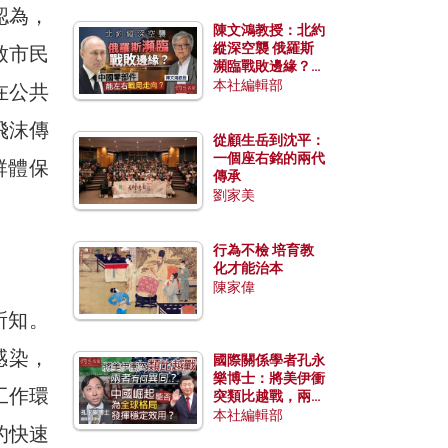
認為，
陳文鴻教授：北約
縱深空襲 俄羅斯
致市民
瀕臨戰敗邊緣？中
國零部件能左右戰
本社編輯部
在公共
局走向？
飛沫傳
從顧生岳到沈平：
一個座右銘的兩代
群體保
傳承
劉家美
行為不檢 培育教
化才能治本
陳家偉
所知。
感染，
國際關係學者孔永
樂博士：將美伊衝
工作環
突類比越戰，兩者
有何異同？中國崛
本社編輯部
的快速
起能否為全球格局