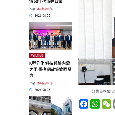
港60年代市井日常
作者:
本社編輯部
2026-08-06
灼見經濟
K型分化 科技難解內需
之困 學者倡政策協同發
力
作者:
本社編輯部
2026-08-06
許樹昌教授指
Facebook
WhatsA
W