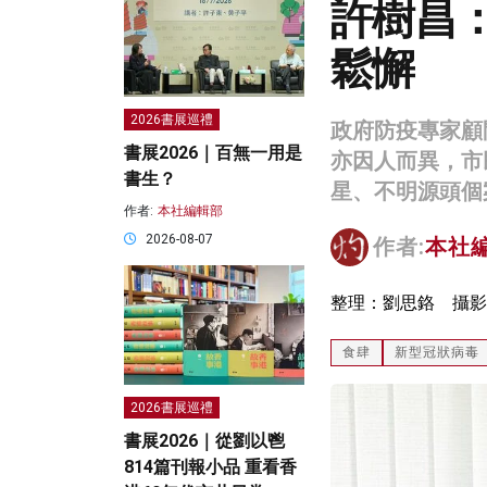
許樹昌
鬆懈
2026書展巡禮
政府防疫專家顧
書展2026｜百無一用是
亦因人而異，市
書生？
星、不明源頭個
作者:
本社編輯部
2026-08-07
作者:
本社
整理：劉思鉻 攝影
食肆
新型冠狀病毒
2026書展巡禮
書展2026｜從劉以鬯
814篇刊報小品 重看香