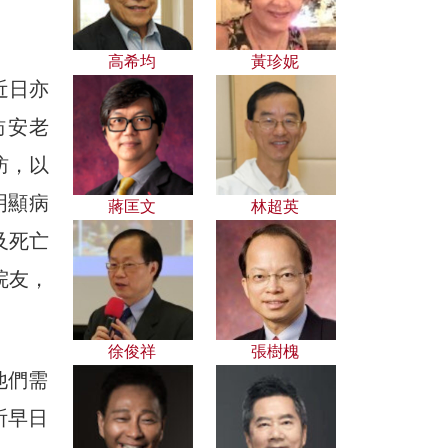
高希均
黃珍妮
近日亦
訪安老
訪，以
明顯病
蔣匡文
林超英
及死亡
院友，
徐俊祥
張樹槐
他們需
祈早日