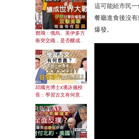
何避免遭AI演算法操
這可能給市民一
控？
餐廳進食後沒有
爆發。
鄧飛：俄烏、美伊多方
衝突交織，是否釀成世
界大戰？ 伊朗甘冒政權
風險攻擊美軍，背後有
何盤算？
邱國光博士x潘詠儀校
長：學習古文有何意
義？ 粵語怎樣傳承文言
文之美？ 日常寫作如何
應用？