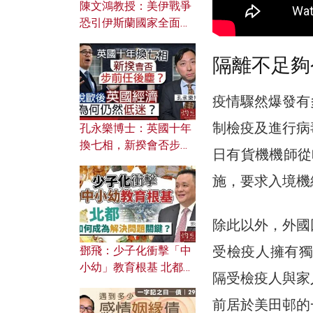
陳文鴻教授：美伊戰爭
恐引伊斯蘭國家全面反
撲？ 俄羅斯欲聯合伊朗
對付北約美國？
隔離不足夠
疫情驟然爆發有
制檢疫及進行病
孔永樂博士：英國十年
換七相，新揆會否步前
日有貨機機師從
任後塵？脫歐後英國經
濟為何仍然低迷？
施，要求入境機
除此以外，外國
受檢疫人擁有獨
鄧飛：少子化衝擊「中
小幼」教育根基 北都如
隔受檢疫人與家
何成為解決問題關鍵？
前居於美田邨的