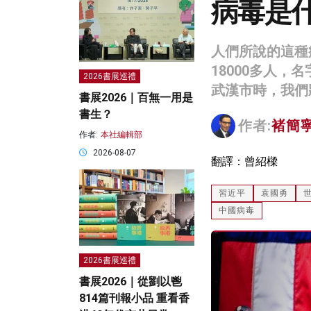
病毒是
人們所說的這種
18000多人
2026書展巡禮
武漢市時，我們
書展2026｜百無一用是
書生？
作者:
褚簡
作者:
本社編輯部
2026-08-07
翻譯：曾紹樑
習近平
袁國勇
中國病毒
2026書展巡禮
書展2026｜從劉以鬯
814篇刊報小品 重看香