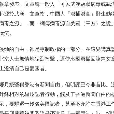
報章發表，文章稱一般人「可以武漢冠狀病毒或武
起源於武漢。文章指，中國人「濫捕濫食」野生動
病毒之源」，而「網傳病毒源自美國（軍方）之說
玩笑。
侵蝕的自由，卻是專制政權的一部分，在這兒講真
北京人士無情地猛烈抨擊，逼使袁國勇撤回該篇文
上澄清自己是愛國者。
鄭月娥堅稱香港有新聞自由，但明顯已今非昔比。
針鋒相對的驅逐記者行動，觸及了香港新聞自由的
示，要驅逐十幾名美國記者，甚至不允許在香港工
局長邱騰華被問及這是否違反「一國兩制」時，卻