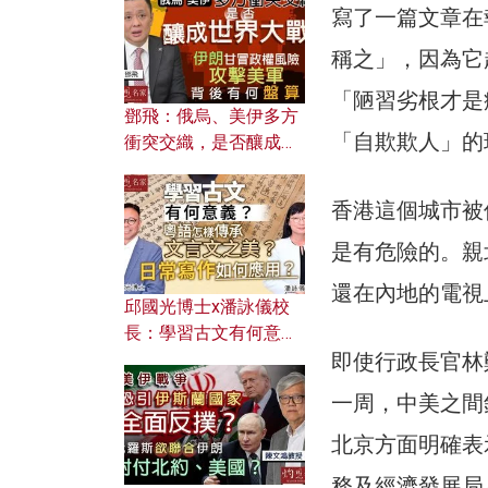
何避免遭AI演算法操
寫了一篇文章在
控？
稱之」，因為它
「陋習劣根才是
鄧飛：俄烏、美伊多方
「自欺欺人」的
衝突交織，是否釀成世
界大戰？ 伊朗甘冒政權
風險攻擊美軍，背後有
香港這個城市被
何盤算？
是有危險的。親
還在內地的電視
邱國光博士x潘詠儀校
長：學習古文有何意
義？ 粵語怎樣傳承文言
即使行政長官林
文之美？ 日常寫作如何
一周，中美之間
應用？
北京方面明確表
務及經濟發展局