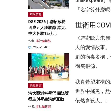
Shakespea
「名字算什麼呢
灼見教育
DSE 2026｜聯招放榜
世衛用COV
四成五人獲取錄 港大、
中大各取12狀元
《羅密歐與朱麗
作者:
本社編輯部
人的愛情故事。
2026-08-05
劇的病毒名稱，
衝突根源。
我真希望虛構的
灼見教育
世界中搖晃，然
港大亞洲科學營 四諾獎
得主與學生講解互動
依然會殺人。」
作者:
本社編輯部