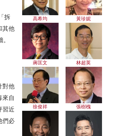
聯「拆
高希均
黃珍妮
和其他
牆。
蔣匡文
林超英
針對他
毒來自
徐俊祥
張樹槐
評習近
他們必