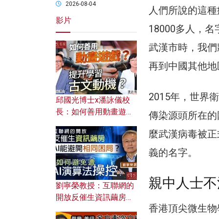
2026-08-04
人們所說的這種
影片
18000多人
武漢市時，我們
再到中國其他地
2015年，世
邱國光博士x潘詠儀校
長：如何善用動畫遊戲
傳染源頭所在的
提升學習古文動機？
麼武漢病毒被正式
義的名字。
親中人士不
劉寧榮教授：互聯網的
開放反催生資訊繭房，
香港頂尖微生物
AI能避開相同困局？如