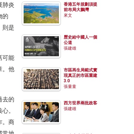
漢肺炎
香港五年規劃須提
前布局大鵬灣
物的
來文
」則是
歷史給中國人一個
公道
張建雄
話可能
章。他
市區再生局範式實
現真正的市區重建
3.0
張量童
過去的
西方世界兩批政客
張建雄
核心。
作。商
慣常地