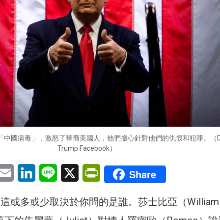
中國病毒」，激怒了華裔美國人，他們擔心針對他們的仇恨和犯罪。（Don
Trump Facebook）
pp
eChat
Email
LinkedIn
Line
X
PrintFriendly
Share
這或多或少取決於你問的是誰。莎士比亞（William