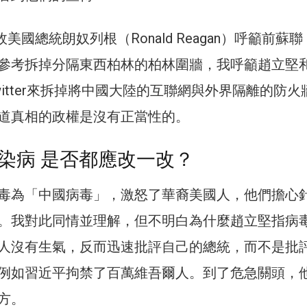
故美國總統朗奴列根（Ronald Reagan）呼籲前蘇
參考拆掉分隔東西柏林的柏林圍牆，我呼籲趙立堅
itter來拆掉將中國大陸的互聯網與外界隔離的防火
道真相的政權是沒有正當性的。
染病 是否都應改一改？
毒為「中國病毒」，激怒了華裔美國人，他們擔心
。我對此同情並理解，但不明白為什麼趙立堅指病
人沒有生氣，反而迅速批評自己的總統，而不是批
例如習近平拘禁了百萬維吾爾人。到了危急關頭，
方。