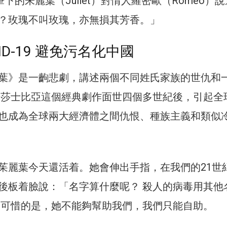
re）筆下的朱麗葉（Juliet）對情人羅密歐（Romeo）
？玫瑰不叫玫瑰，亦無損其芳香。」
ID-19 避免污名化中國
葉》是一齣悲劇，講述兩個不同姓氏家族的世仇和
 莎士比亞這個經典劇作面世四個多世紀後，引起全
也成為全球兩大經濟體之間仇恨、種族主義和類似
茱麗葉今天還活着。她會伸出手指，在我們的21世
後板着臉說：「名字算什麼呢？ 殺人的病毒用其他
 可惜的是，她不能夠幫助我們，我們只能自助。