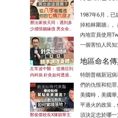
1987年6月，已
曆法家侯天同：遇到多
掉柏林圍牆」。
少感情姻緣債 男女命途
內地官員使用Tw
迥異？ 從八字能看透你
的七情六欲？
一個害怕人民知
地區命名傳
左常波中醫： 從痛症到
特朗普稱新冠病
內科病 針灸如何透過解
筋結 精準調理身體？
們的仇恨和犯罪
美國時，美國華
平過火的政策，
須決定忠於哪一
鄭俊傑校長X陳穎華主