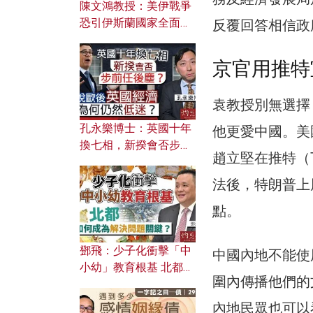
陳文鴻教授：美伊戰爭
恐引伊斯蘭國家全面反
反覆回答相信政
撲？ 俄羅斯欲聯合伊朗
對付北約美國？
京官用推特
袁教授別無選擇
孔永樂博士：英國十年
他更愛中國。美
換七相，新揆會否步前
趙立堅在推特（T
任後塵？脫歐後英國經
濟為何仍然低迷？
法後，特朗普上周
點。
鄧飛：少子化衝擊「中
中國內地不能使用
小幼」教育根基 北都如
圍內傳播他們的
何成為解決問題關鍵？
內地民眾也可以