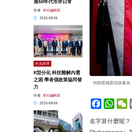
港60年代市井日常
作者:
本社編輯部
2026-08-06
灼見經濟
K型分化 科技難解內需
之困 學者倡政策協同發
特朗普稱新冠病毒為「
力
作者:
本社編輯部
Facebook
WhatsA
W
2026-08-06
名字算什麼呢？ 