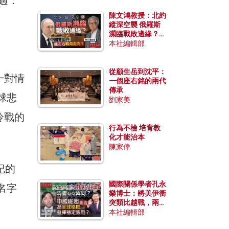
說過：
陳文鴻教授：北約
縱深空襲 俄羅斯
瀕臨戰敗邊緣？中
國零部件能左右戰
本社編輯部
局走向？
從顧生岳到沈平：
一對情
一個座右銘的兩代
傳承
球悲
劉家美
冷戰的
行為不檢 培育教
化才能治本
陳家偉
紀的
國際關係學者孔永
名字
樂博士：將美伊衝
突類比越戰，兩者
有何異同？中國崛
本社編輯部
起能否為全球格局