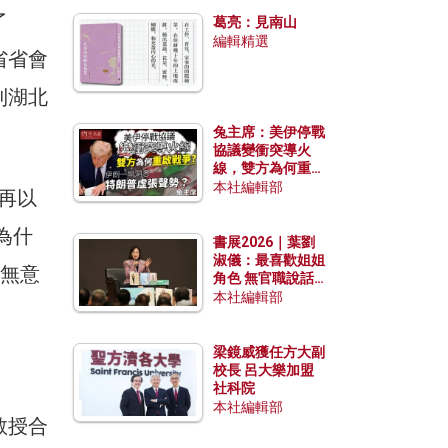
發揮穩定效用？
了
葛亮：見南山
編輯精選
省省會
到湖北
兔主席：美伊停戰
協議變衝突導火
線，雙方為何重啟
戰爭？伊朗一早洞
本社編輯部
再以
悉特朗普虛張聲
勢？
為什
書展2026｜葉劉
淑儀：最喜歡姐姐
毫無意
角色 無官職說話
包袱少
本社編輯部
梁鏡威獲任方大副
校長 呂大樂加盟
社科院
本社編輯部
教授合