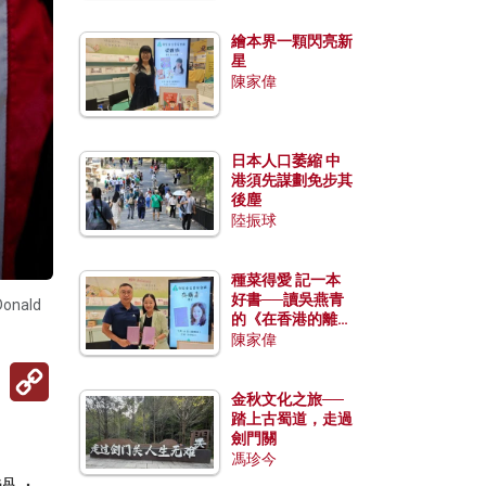
繪本界一顆閃亮新
星
陳家偉
日本人口萎縮 中
港須先謀劃免步其
後塵
陸振球
種菜得愛 記一本
好書──讀吳燕青
ald
的《在香港的離島
種菜》
陳家偉
Copy
Link
金秋文化之旅──
踏上古蜀道，走過
劍門關
馮珍今