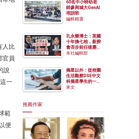
60名中小特幼老
師參與城大GenAI
培訓班
編輯精選
孔永樂博士：英國
十年換七相，新揆
有人比
會否步前任後塵？
脫歐後英國經濟為
本社編輯部
部官員
何仍然低迷？
的說
摘星以外：從校園
生活觀察DSE中文
了這一
科摘星學生的一點
特質
來文
推薦作家
全球範
以便