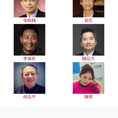
張樹槐
黃氏
李偉民
關品方
何志平
陳晴