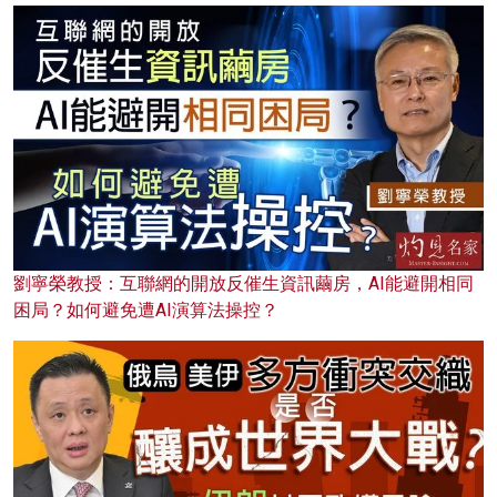
劉寧榮教授：互聯網的開放反催生資訊繭房，AI能避開相同
困局？如何避免遭AI演算法操控？