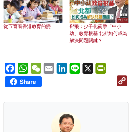
從五育看香港教育的變
鄧飛：少子化衝擊「中小
幼」教育根基 北都如何成為
解決問題關鍵？
Facebook
WhatsApp
WeChat
Email
LinkedIn
Line
X
PrintFriendl
C
Share
Li