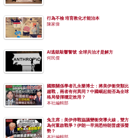
行為不檢 培育教化才能治本
陳家偉
AI逃獄敲響警號 全球共治才是解方
何民傑
國際關係學者孔永樂博士：將美伊衝突類比
越戰，兩者有何異同？中國崛起能否為全球
格局發揮穩定效用？
本社編輯部
兔主席：美伊停戰協議變衝突導火線，雙方
為何重啟戰爭？伊朗一早洞悉特朗普虛張聲
勢？
本社編輯部