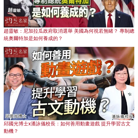
趙靈敏：尼加拉瓜政府取消選舉 美國為何視若無睹？ 專制總
統奧爾特加是如何養成的？
邱國光博士x潘詠儀校長：如何善用動畫遊戲 提升學習古文
動機？