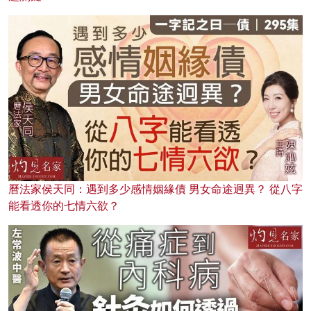
曆法家侯天同：遇到多少感情姻緣債 男女命途迥異？ 從八字
能看透你的七情六欲？