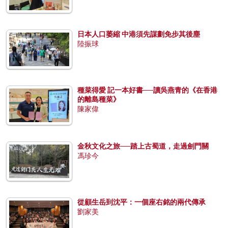
日本人口萎縮 中港須先謀劃免步其後塵
陸振球
種菜得愛 記一本好書──讀吳燕青的《在香港
的離島種菜》
陳家偉
金秋文化之旅──踏上古蜀道，走過劍門關
馮珍今
從顧生岳到沈平：一個座右銘的兩代傳承
劉家美