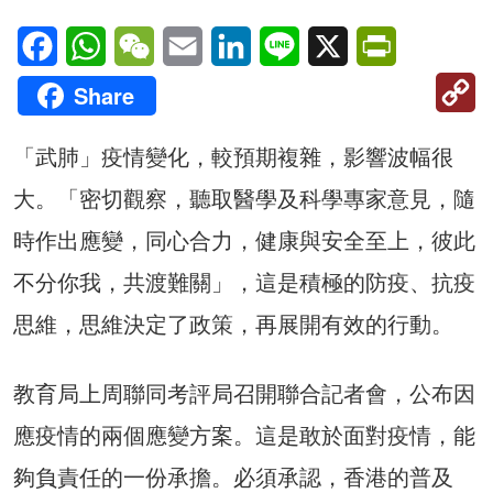
Facebook
WhatsApp
WeChat
Email
LinkedIn
Line
X
PrintFriendl
C
Share
Li
「武肺」疫情變化，較預期複雜，影響波幅很
大。「密切觀察，聽取醫學及科學專家意見，隨
時作出應變，同心合力，健康與安全至上，彼此
不分你我，共渡難關」，這是積極的防疫、抗疫
思維，思維決定了政策，再展開有效的行動。
教育局上周聯同考評局召開聯合記者會，公布因
應疫情的兩個應變方案。這是敢於面對疫情，能
夠負責任的一份承擔。必須承認，香港的普及