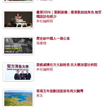
書展2026｜葉劉淑儀：最喜歡姐姐角色 無官
職說話包袱少
本社編輯部
歷史給中國人一個公道
張建雄
梁鏡威獲任方大副校長 呂大樂加盟社科院
本社編輯部
香港五年規劃須提前布局大鵬灣
來文