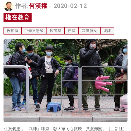
作者:
何漢權
- 2020-02-12
名家榜
權在教育
灼見活動
教育局
中學文憑試
醫管局
停課
武漢肺炎
復課
關於我們
生於憂患，「武肺」肆虐，願大家同心抗疫，共渡難關。（亞新社）