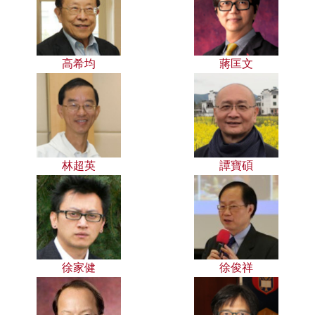
高希均
蔣匡文
林超英
譚寶碩
徐家健
徐俊祥