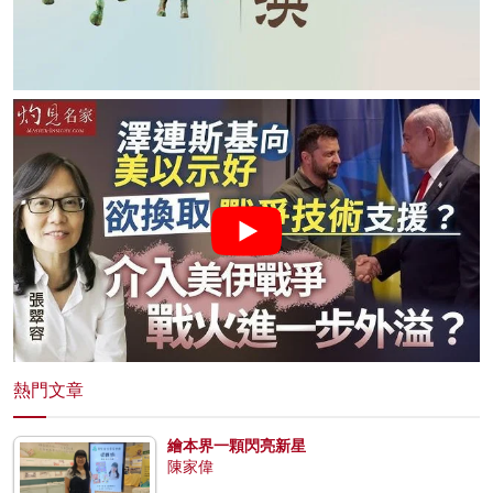
熱門文章
繪本界一顆閃亮新星
陳家偉