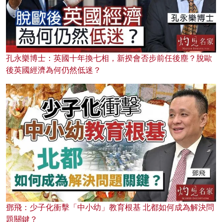
孔永樂博士：英國十年換七相，新揆會否步前任後塵？脫歐
後英國經濟為何仍然低迷？
鄧飛：少子化衝擊「中小幼」教育根基 北都如何成為解決問
題關鍵？