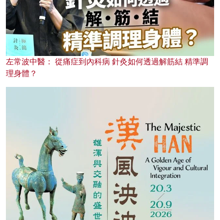
左常波中醫： 從痛症到內科病 針灸如何透過解筋結 精準調
理身體？