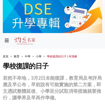
政局
教育
文化
財經
首頁
教育
中學
小學
學校復課的日子 | 何漢權
生活
學校復課的日子
健康
若然不幸地，3月2日未能復課，教育局及考評局
商業
應及早公布，早前說有可能實施的第二方案，即
文憑試整體延後、小學呈分試取消等措施就要推
科技
行，讓學界及早再作準備。
影片