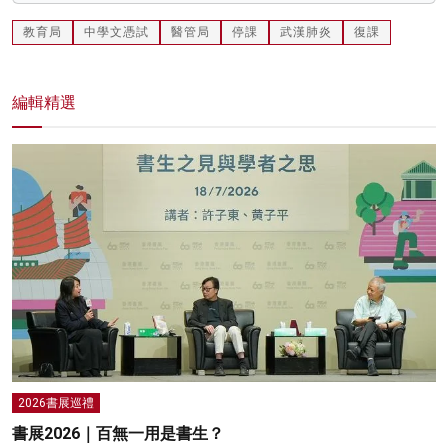
教育局
中學文憑試
醫管局
停課
武漢肺炎
復課
編輯精選
2026書展巡禮
書展2026｜百無一用是書生？