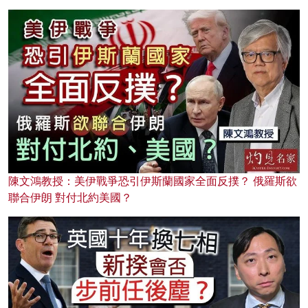
陳文鴻教授：美伊戰爭恐引伊斯蘭國家全面反撲？ 俄羅斯欲
聯合伊朗 對付北約美國？