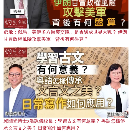
鄧飛：俄烏、美伊多方衝突交織，是否釀成世界大戰？ 伊朗
甘冒政權風險攻擊美軍，背後有何盤算？
邱國光博士x潘詠儀校長：學習古文有何意義？ 粵語怎樣傳
承文言文之美？ 日常寫作如何應用？