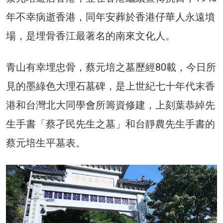
年不幸病逝香港，同年安葬於香港仔華人永遠墳
場，是埋骨香江最著名的南來文化人。
青山有幸埋忠骨，蔡元培之墓歷經80載，今日所
見的墨綠色大理石墓碑，是上世紀七十年代末香
港和台灣北大同學會所籌資修建，上刻葉恭綽先
生手書「蔡孑民先生之墓」和台靜農先生手書的
蔡元培生平墓表。