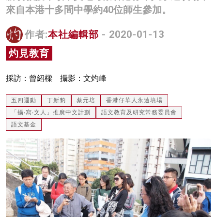
來自本港十多間中學約40位師生參加。
名家榜
灼見活動
作者:
本社編輯部
- 2020-01-13
灼見教育
關於我們
採訪：曾紹樑 攝影：文灼峰
五四運動
丁新豹
蔡元培
香港仔華人永遠墳場
「攝‧寫‧文人」推廣中文計劃
語文教育及研究常務委員會
語文基金