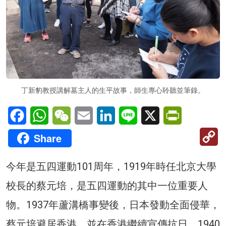
丁新豹教授講解墓主人的生平故事，師生專心聆聽並筆錄。
Facebook
WhatsApp
WeChat
Email
LinkedIn
Line
X
PrintFriendl
C
Share
Li
今年是五四運動101周年，1919年時任北京大學
校長的蔡元培，是五四運動的其中一位重要人
物。1937年蘆溝橋事變後，日本發動全面侵華，
蔡元培避居香港，並在香港繼續宣傳抗日，1940