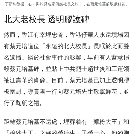
丁新豹教授（右）與灼見名家傳媒社長文灼非，在蔡元培墓前敬獻鮮花。
北大老校長 透明膠護碑
然而，香江有幸埋忠骨，香港仔華人永遠墳場因
有蔡元培這位「永遠的北大校長」長眠於此而聲
名遠播。鑑於社會事件的影響，早前有人蓄意損
毀蔡元培墓碑，並貼上中共烈士趙世炎和工運領
袖汪壽華的肖像。目前，蔡元培墓已加上透明膠
板圍封，導賞團一行向蔡元培先生敬獻鮮花，並
行了鞠躬之禮。
距離蔡元培墓不遠處，埋葬着有「麵粉大王」和
「棉紗大王」之稱的榮德生三子榮一心，他的胞