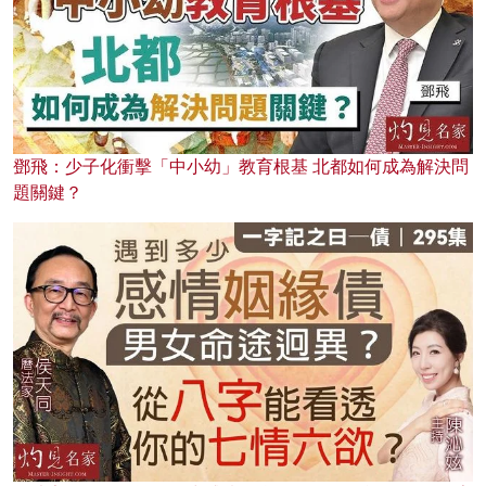
鄧飛：少子化衝擊「中小幼」教育根基 北都如何成為解決問
題關鍵？