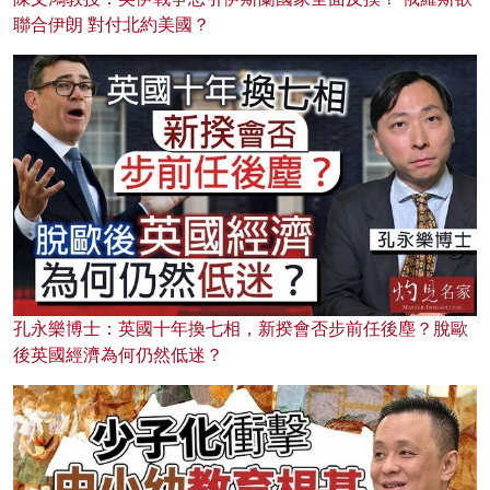
聯合伊朗 對付北約美國？
孔永樂博士：英國十年換七相，新揆會否步前任後塵？脫歐
後英國經濟為何仍然低迷？