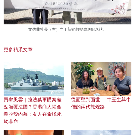
文灼非社長（右）向丁新豹教授致送紀念狀。
更多精采文章
買辦風雲｜拉法葉軍購案差
從面壁到面世──牛玉生與牛
點顛覆法國？香港商人揭金
佳的兩代敦煌路
蟬脫殼內幕：友人在希臘死
於非命