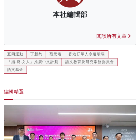
本社編輯部
閱讀所有文章
五四運動
丁新豹
蔡元培
香港仔華人永遠墳場
「攝‧寫‧文人」推廣中文計劃
語文教育及研究常務委員會
語文基金
編輯精選