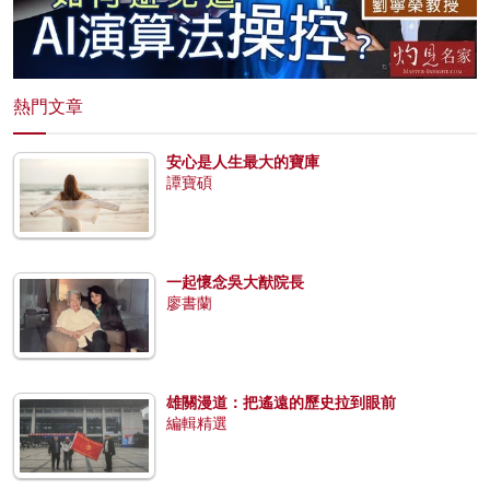
熱門文章
安心是人生最大的寶庫
譚寶碩
一起懷念吳大猷院長
廖書蘭
雄關漫道：把遙遠的歷史拉到眼前
編輯精選