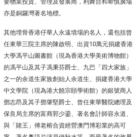
要物業投資、管理及發展商，利舞台和希慎廣場
亦是銅鑼灣著名地標。
其他埋骨香港仔華人永遠墳場的名人，還包括曾
任東華三院主席的陳啟明、出資10萬元捐建香港
大學馮平山圖書館（現為香港大學美術博物館）
的馮平山及其子馮秉芬爵士、九巴「四大家族」
之一的余道生家族創始人余道生、捐建香港大學
中文學院（現為港大饒宗頤學術館）的銀號商人
鄧志昂及其子鄧肇堅爵士、曾任東華醫院總理及
保良局主席的富商郭少鎏、著名會計師容永道、
與「賭王」傅老榕合資經營澳門博彩業的高可
寧、著名粵語片演員伊秋水等，而最著名的政界