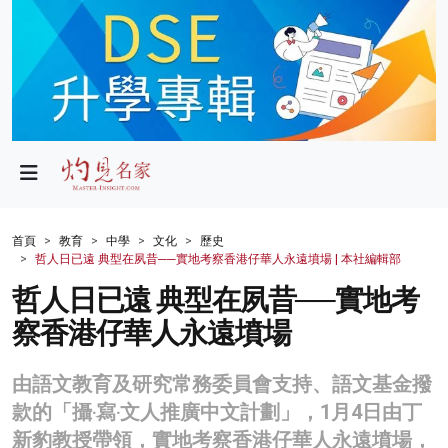
政局
教育
文化
財經
首頁
教育
中學
文化
歷史
哲人日已遠 典型在夙昔──實地考察香港仔華人永遠墳場 | 本社編輯部
生活
哲人日已遠 典型在夙昔──實地考
健康
察香港仔華人永遠墳場
商業
由語文教育及研究常務委員會支持、語文基金撥
科技
款的「攝‧寫‧文人推廣中文計劃」，1月4日由丁
影片
新豹教授帶領，實地考察香港仔華人永遠墳場，