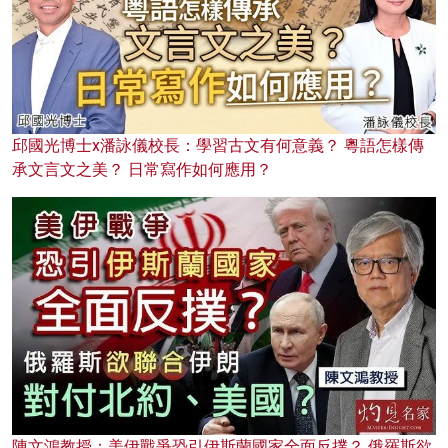
邱國光博士x潘詠儀校長：學習古文有何意義？ 粵語怎樣傳
承文言文之美？ 日常寫作如何應用？
陳文鴻教授：美伊戰爭恐引伊斯蘭國家全面反撲？ 俄羅斯欲