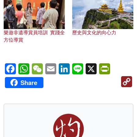
樂遊非遺導賞員培訓 實踐全
歷史與文化的向心力
方位導賞
Facebook
WhatsApp
WeChat
Email
LinkedIn
Line
X
PrintFriendl
C
Share
Li