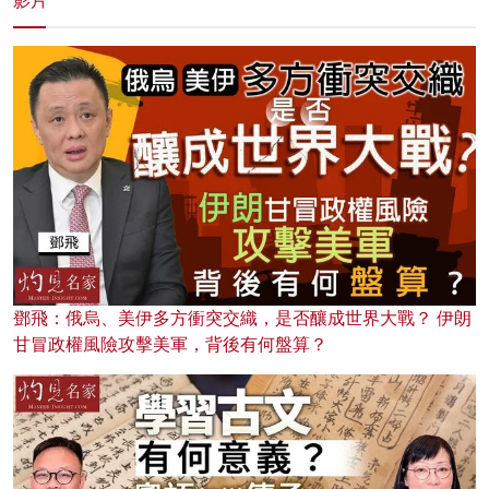
影片
鄧飛：俄烏、美伊多方衝突交織，是否釀成世界大戰？ 伊朗
甘冒政權風險攻擊美軍，背後有何盤算？