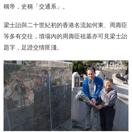
稱帝，史稱「交通系」。
梁士詒與二十世紀初的香港名流如何東、周壽臣
等多有交往，墳場內的周壽臣祖墓亦可見梁士詒
題字，足證交情匪淺。