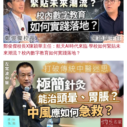
鄭俊傑校長X陳穎華主任：航天AI時代來臨 學校如何緊貼未
來潮流？校內數字教育如何實踐落地？