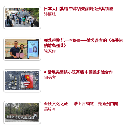
日本人口萎縮 中港須先謀劃免步其後塵
陸振球
種菜得愛 記一本好書──讀吳燕青的《在香港
的離島種菜》
陳家偉
AI發展美國搞小院高牆 中國推多邊合作
關品方
金秋文化之旅──踏上古蜀道，走過劍門關
馮珍今