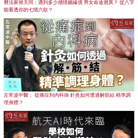
曆法家侯天同：遇到多少感情姻緣債 男女命途迥異？ 從八字
能看透你的七情六欲？
左常波中醫： 從痛症到內科病 針灸如何透過解筋結 精準調
理身體？