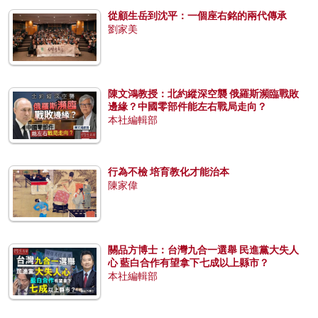
從顧生岳到沈平：一個座右銘的兩代傳承
劉家美
陳文鴻教授：北約縱深空襲 俄羅斯瀕臨戰敗
邊緣？中國零部件能左右戰局走向？
本社編輯部
行為不檢 培育教化才能治本
陳家偉
關品方博士：台灣九合一選舉 民進黨大失人
心 藍白合作有望拿下七成以上縣市？
本社編輯部