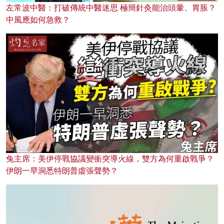
左常波中醫：打破傳統中醫迷思 極簡針灸能治頭暈、胃脹？
中風應如何急救？
兔主席：美伊停戰協議變衝突導火線，雙方為何重啟戰爭？
伊朗一早洞悉特朗普虛張聲勢？