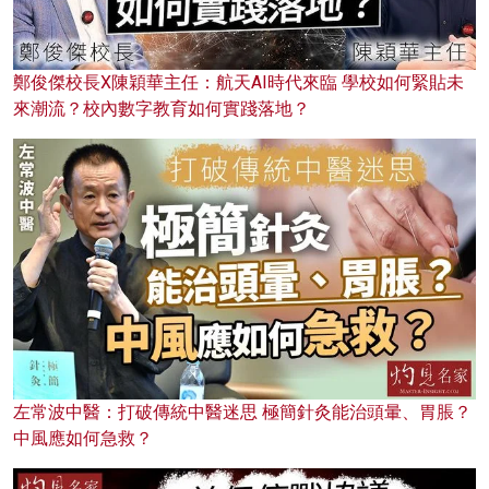
鄭俊傑校長X陳穎華主任：航天AI時代來臨 學校如何緊貼未
來潮流？校內數字教育如何實踐落地？
左常波中醫：打破傳統中醫迷思 極簡針灸能治頭暈、胃脹？
中風應如何急救？