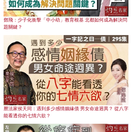
鄧飛：少子化衝擊「中小幼」教育根基 北都如何成為解決問
題關鍵？
曆法家侯天同：遇到多少感情姻緣債 男女命途迥異？ 從八字
能看透你的七情六欲？