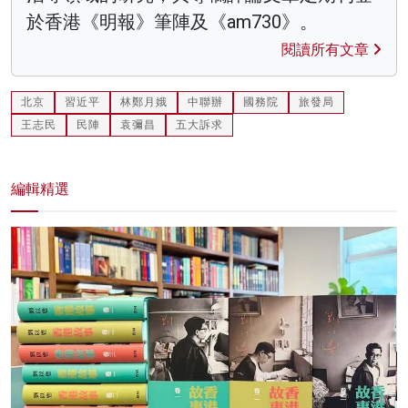
於香港《明報》筆陣及《am730》。
閱讀所有文章
北京
習近平
林鄭月娥
中聯辦
國務院
旅發局
王志民
民陣
袁彌昌
五大訴求
編輯精選