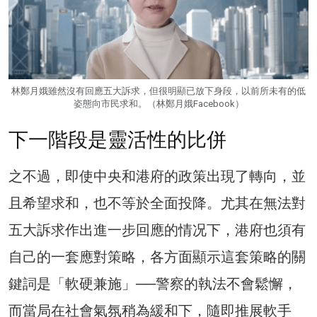
林鄭月娥雖然沒有回應五大訴求，但很明顯已放下身段，以前所未有的低
姿態向市民求和。（林鄭月娥Facebook）
下一階段是靈活性的比併
之不過，即使中央和港府的政策出現了轉向，並
且希望求和，也不等於全面投降。尤其在無法對
五大訴求作出進一步回應的情况下，港府也須有
自己的一套應對策略，各方面顯示這套策略的關
鍵詞是「軟硬兼施」──警察的執法不會鬆懈，
而當局在社會氣氛稍為緩和下，隨即推展軟手