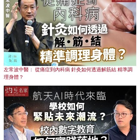
左常波中醫： 從痛症到內科病 針灸如何透過解筋結 精準調
理身體？