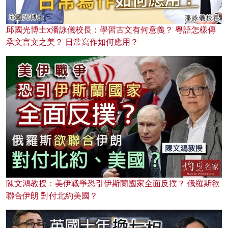
邱國光博士x潘詠儀校長：學習古文有何意義？ 粵語怎樣傳
承文言文之美？ 日常寫作如何應用？
陳文鴻教授：美伊戰爭恐引伊斯蘭國家全面反撲？ 俄羅斯欲
聯合伊朗 對付北約美國？