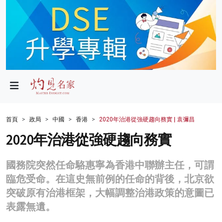
政局
教育
文化
財經
首頁
政局
中國
香港
2020年治港從強硬趨向務實 | 袁彌昌
生活
2020年治港從強硬趨向務實
健康
國務院突然任命駱惠寧為香港中聯辦主任，可謂
商業
臨危受命。在這史無前例的任命的背後，北京欲
突破原有治港框架，大幅調整治港政策的意圖已
科技
表露無遺。
影片