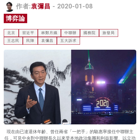
作者:
袁彌昌
- 2020-01-08
名家榜
博弈論
灼見活動
北京
習近平
林鄭月娥
中聯辦
國務院
旅發局
關於我們
王志民
民陣
袁彌昌
五大訴求
現在由已達退休年齡、曾任兩省「一把手」的駱惠寧接任中聯辦主
任，可見中央對中聯辦長久以來受本地政治集團和利益影響、以立功