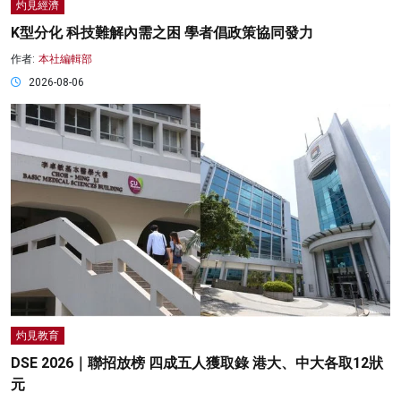
灼見經濟
K型分化 科技難解內需之困 學者倡政策協同發力
作者:
本社編輯部
2026-08-06
灼見教育
DSE 2026｜聯招放榜 四成五人獲取錄 港大、中大各取12狀
元