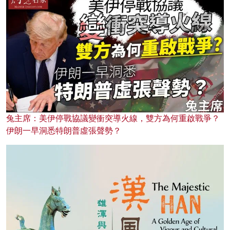
兔主席：美伊停戰協議變衝突導火線，雙方為何重啟戰爭？
伊朗一早洞悉特朗普虛張聲勢？