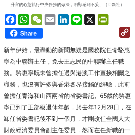
升官的心態執行中央任務的做法，明顯感到不妥。（亞新社）
Facebook
WhatsApp
WeChat
Email
LinkedIn
Line
X
PrintFriendl
C
Share
Li
新年伊始，最轟動的新聞無疑是國務院任命駱惠
寧為中聯辦主任，免去王志民的中聯辦主任職
務。駱惠寧既未曾擔任過與港澳工作直接相關之
職務，也沒有許多與香港各界接觸的經驗，此前
曾擔任青海和山西兩省的省委書記。65歲的駱惠
寧已到了正部級退休年齡，於去年12月28日，在
卸任省委書記後不到一個月，才剛改任全國人大
財政經濟委員會副主任委員，然而在任新職的一