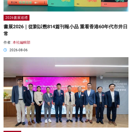
2026書展巡禮
書展2026｜從劉以鬯814篇刊報小品 重看香港60年代市井日
常
作者:
本社編輯部
2026-08-06