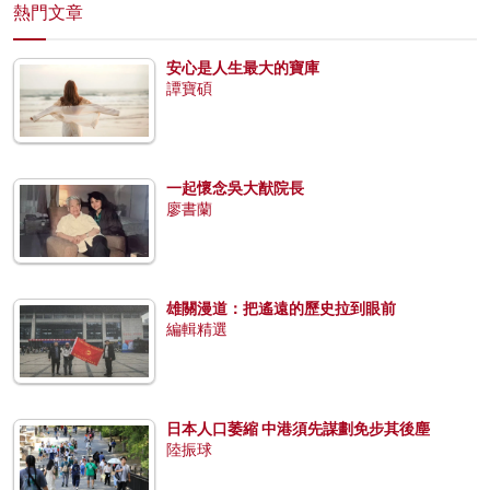
熱門文章
安心是人生最大的寶庫
譚寶碩
一起懷念吳大猷院長
廖書蘭
雄關漫道：把遙遠的歷史拉到眼前
編輯精選
日本人口萎縮 中港須先謀劃免步其後塵
陸振球