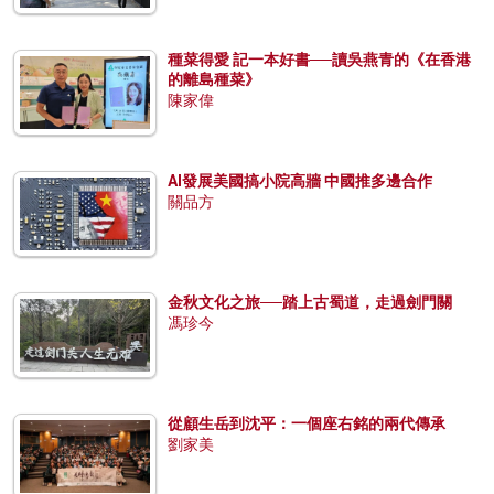
種菜得愛 記一本好書──讀吳燕青的《在香港
的離島種菜》
陳家偉
AI發展美國搞小院高牆 中國推多邊合作
關品方
金秋文化之旅──踏上古蜀道，走過劍門關
馮珍今
從顧生岳到沈平：一個座右銘的兩代傳承
劉家美