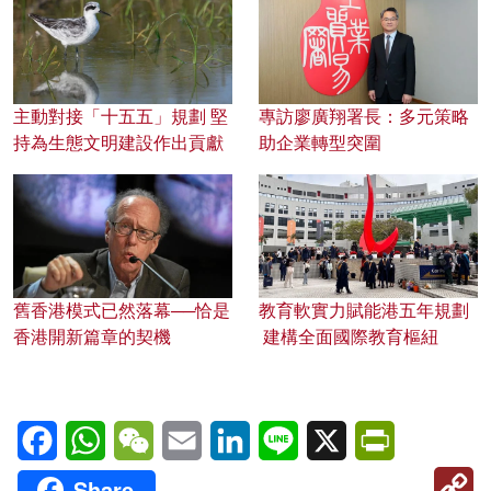
主動對接「十五五」規劃 堅
專訪廖廣翔署長：多元策略
持為生態文明建設作出貢獻
助企業轉型突圍
舊香港模式已然落幕──恰是
教育軟實力賦能港五年規劃
香港開新篇章的契機
建構全面國際教育樞紐
Facebook
WhatsApp
WeChat
Email
LinkedIn
Line
X
PrintFriendl
C
Share