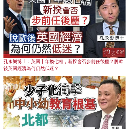
孔永樂博士：英國十年換七相，新揆會否步前任後塵？脫歐
後英國經濟為何仍然低迷？