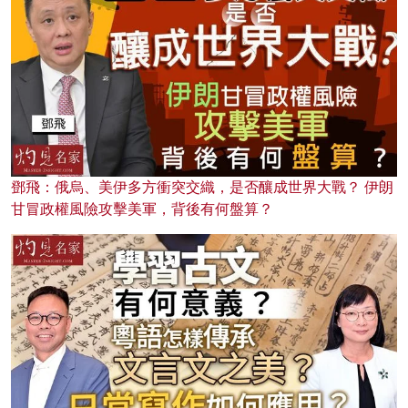
鄧飛：俄烏、美伊多方衝突交織，是否釀成世界大戰？ 伊朗
甘冒政權風險攻擊美軍，背後有何盤算？