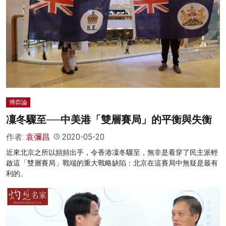
博弈論
凜冬驟至──中美港「雙層賽局」的平衡與失衡
作者:
袁彌昌
2020-05-20
近來北京之所以頻頻出手，令香港凜冬驟至，無非是看穿了民主派輕
啟這「雙層賽局」戰端的重大戰略缺陷：北京在這賽局中無疑是最有
利的。