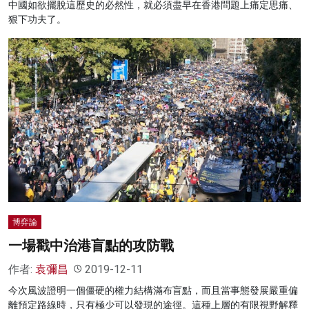
中國如欲擺脫這歷史的必然性，就必須盡早在香港問題上痛定思痛、
狠下功夫了。
博弈論
一場戳中治港盲點的攻防戰
作者:
袁彌昌
2019-12-11
今次風波證明一個僵硬的權力結構滿布盲點，而且當事態發展嚴重偏
離預定路線時，只有極少可以發現的途徑。這種上層的有限視野解釋