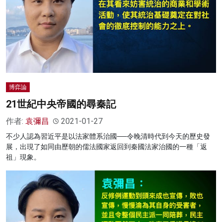
博弈論
21世紀中央帝國的尋秦記
作者:
袁彌昌
2021-01-27
不少人認為習近平是以法家體系治國──令晚清時代到今天的歷史發
展，出現了如同由歷朝的儒法國家返回到秦國法家治國的一種「返
祖」現象。