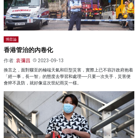
名家榜
灼見活動
關於我們
博弈論
香港管治的內卷化
作者:
袁彌昌
2023-09-13
換言之，面對驟至的極端天氣和巨型災害，實際上已不容許政府抱着
「經一事，長一智」的態度去學習和處理──只要一次失手，災害便
會猝不及防，就好像這次世紀雨災一樣。