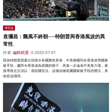
博弈論
袁彌昌：飄風不終朝──特朗普與香港風波的異
常性
作者:
編輯精選
2020-07-01
因為特朗普因素出現致令各國聚焦香港，中美兩國同在香港使用國家
級手段，繼而令香港成為美國的棋子，再進一步淪為中美角力場，最
後導致北京須以「港區國安法」這徹頭徹尾屬國家級手段的辦法，來
收拾這殘局。