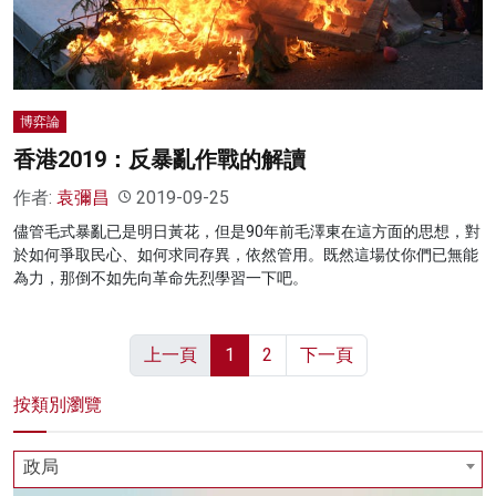
博弈論
香港2019：反暴亂作戰的解讀
作者:
袁彌昌
2019-09-25
儘管毛式暴亂已是明日黃花，但是90年前毛澤東在這方面的思想，對
於如何爭取民心、如何求同存異，依然管用。既然這場仗你們已無能
為力，那倒不如先向革命先烈學習一下吧。
上一頁
1
2
下一頁
按類別瀏覽
政局