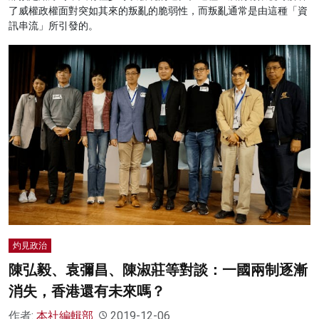
了威權政權面對突如其來的叛亂的脆弱性，而叛亂通常是由這種「資
訊串流」所引發的。
灼見政治
陳弘毅、袁彌昌、陳淑莊等對談：一國兩制逐漸
消失，香港還有未來嗎？
作者:
本社編輯部
2019-12-06