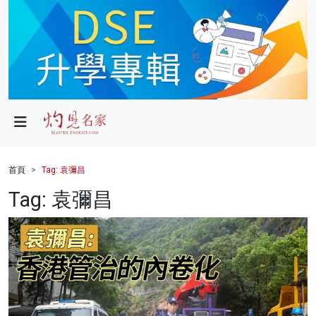
政局
教育
文化
財經
首頁
Tag: 袁彌昌
生活
Tag: 袁彌昌
健康
商業
科技
影片