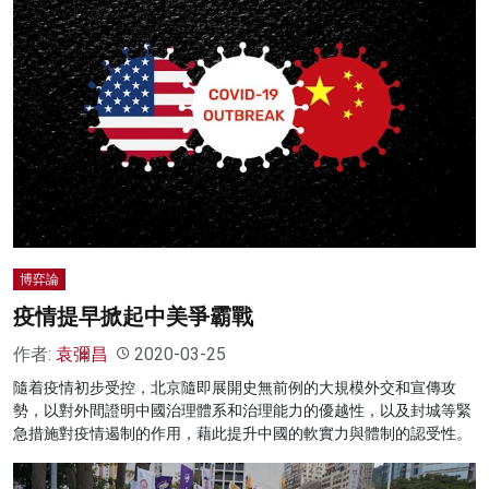
博弈論
疫情提早掀起中美爭霸戰
作者:
袁彌昌
2020-03-25
隨着疫情初步受控，北京隨即展開史無前例的大規模外交和宣傳攻
勢，以對外間證明中國治理體系和治理能力的優越性，以及封城等緊
急措施對疫情遏制的作用，藉此提升中國的軟實力與體制的認受性。