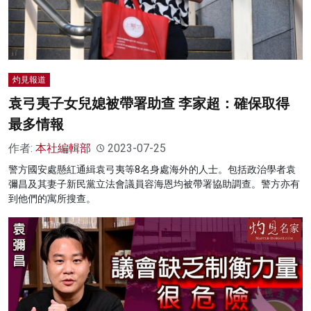
灼見報道
袁弓夷子女兒媳被帶署助查 李家超：確保取得
最多情報
作者:
本社編輯部
2023-07-25
警方國安處懸紅通緝袁弓夷等8名身處海外的人士。包括政治學者袁
彌昌及其妻子新民黨立法會議員容海恩均被帶署協助調查。警方亦有
到他們的寓所搜查。