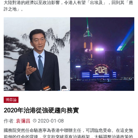
大陸對港的經濟以至政治影響，令港人有望「出埃及」，回到其「應
許之地」。
博弈論
2020年治港從強硬趨向務實
作者:
袁彌昌
2020-01-08
國務院突然任命駱惠寧為香港中聯辦主任，可謂臨危受命。在這史無
前例的任命的背後，北京欲突破原有治港框架，大幅調整治港政策的