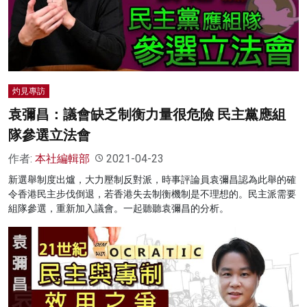
灼見專訪
袁彌昌：議會缺乏制衡力量很危險 民主黨應組
隊參選立法會
作者:
本社編輯部
2021-04-23
新選舉制度出爐，大力壓制反對派，時事評論員袁彌昌認為此舉的確
令香港民主步伐倒退，若香港失去制衡機制是不理想的。民主派需要
組隊參選，重新加入議會。一起聽聽袁彌昌的分析。