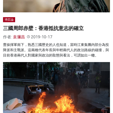
博弈論
三國周郎赤壁：香港抵抗意志的確立
作者:
袁彌昌
2019-10-17
曹操揮軍南下，熟悉三國歷史的人也知道，當時江東集團內部分為投
降派和主戰派。這兩種代表年長與年輕兩代人的政治路線的碰撞，與
目前香港兩代人對國家與政治的取態與看法，可謂如出一轍。