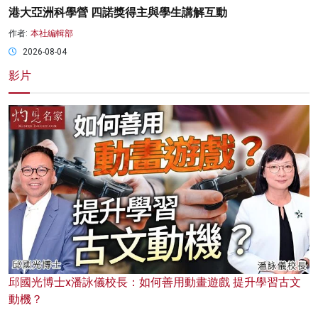
港大亞洲科學營 四諾獎得主與學生講解互動
作者:
本社編輯部
2026-08-04
影片
邱國光博士x潘詠儀校長：如何善用動畫遊戲 提升學習古文
動機？