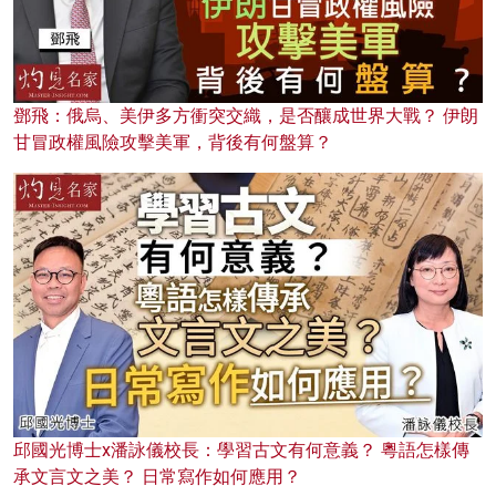
鄧飛：俄烏、美伊多方衝突交織，是否釀成世界大戰？ 伊朗
甘冒政權風險攻擊美軍，背後有何盤算？
邱國光博士x潘詠儀校長：學習古文有何意義？ 粵語怎樣傳
承文言文之美？ 日常寫作如何應用？