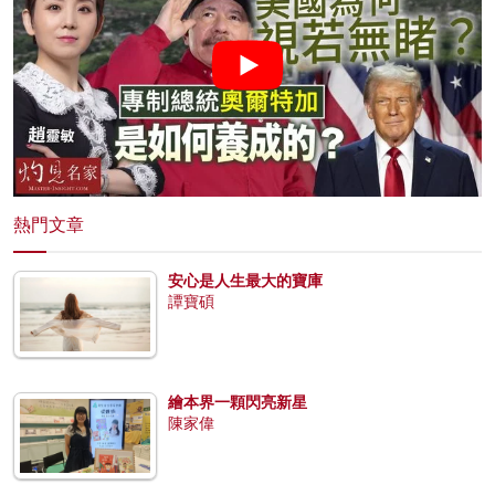
熱門文章
安心是人生最大的寶庫
譚寶碩
繪本界一顆閃亮新星
陳家偉