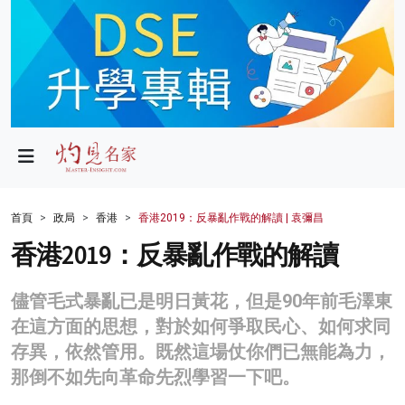
政局
教育
文化
財經
首頁
政局
香港
香港2019：反暴亂作戰的解讀 | 袁彌昌
生活
香港2019：反暴亂作戰的解讀
健康
儘管毛式暴亂已是明日黃花，但是90年前毛澤東
商業
在這方面的思想，對於如何爭取民心、如何求同
存異，依然管用。既然這場仗你們已無能為力，
科技
那倒不如先向革命先烈學習一下吧。
影片