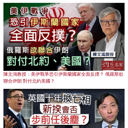
陳文鴻教授：美伊戰爭恐引伊斯蘭國家全面反撲？ 俄羅斯欲
聯合伊朗 對付北約美國？