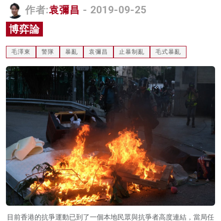
作者:
袁彌昌
- 2019-09-25
名家榜
博弈論
灼見活動
毛澤東
警隊
暴亂
袁彌昌
止暴制亂
毛式暴亂
關於我們
目前香港的抗爭運動已到了一個本地民眾與抗爭者高度連結，當局任