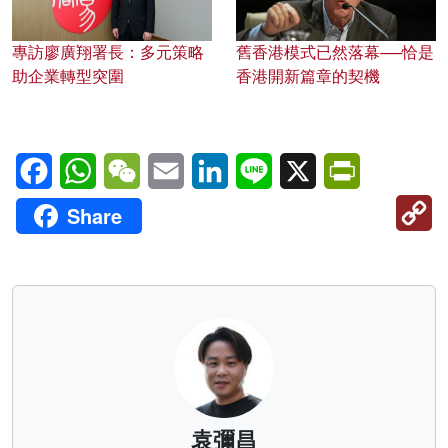
專訪廖廣翔署長：多元策略
舊香港模式已然落幕──恰是
助企業轉型突圍
香港開新篇章的契機
Facebook
WhatsApp
WeChat
Email
LinkedIn
Line
X
PrintFriendl
C
Share
Li
袁彌昌