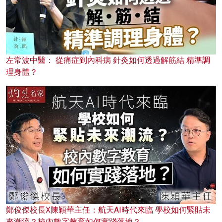
左常波中醫： 從痛症到內科病 針灸如何透過解筋結 精準調
理身體？
鄭俊傑校長X陳穎華主任：航天AI時代來臨 學校如何緊貼未
來潮流？校內數字教育如何實踐落地？