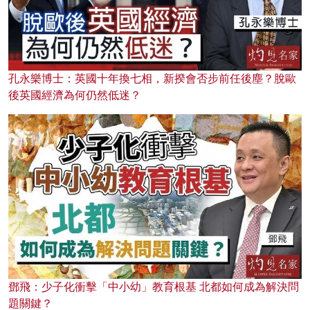
孔永樂博士：英國十年換七相，新揆會否步前任後塵？脫歐
後英國經濟為何仍然低迷？
鄧飛：少子化衝擊「中小幼」教育根基 北都如何成為解決問
題關鍵？