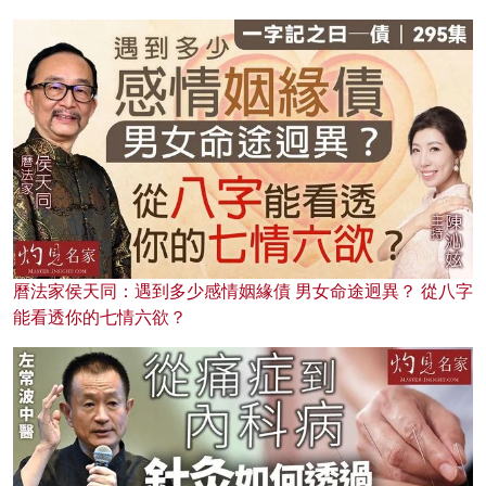
曆法家侯天同：遇到多少感情姻緣債 男女命途迥異？ 從八字
能看透你的七情六欲？