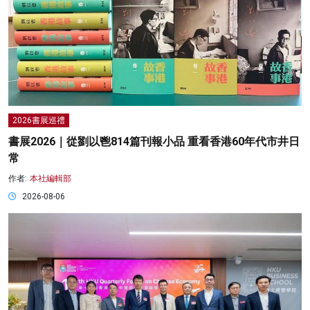
2026書展巡禮
書展2026｜從劉以鬯814篇刊報小品 重看香港60年代市井日
常
作者:
本社編輯部
2026-08-06