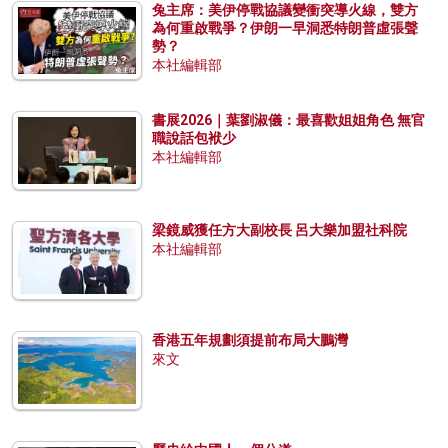
兔主席：美伊停戰協議變衝突導火線，雙方
為何重啟戰爭？伊朗一早洞悉特朗普虛張聲
勢？
本社編輯部
書展2026｜葉劉淑儀：最喜歡姐姐角色 無官
職說話包袱少
本社編輯部
梁鏡威獲任方大副校長 呂大樂加盟社科院
本社編輯部
香港五年規劃須提前布局大鵬灣
來文