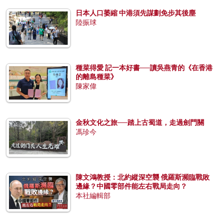
日本人口萎縮 中港須先謀劃免步其後塵
陸振球
種菜得愛 記一本好書──讀吳燕青的《在香港
的離島種菜》
陳家偉
金秋文化之旅──踏上古蜀道，走過劍門關
馮珍今
陳文鴻教授：北約縱深空襲 俄羅斯瀕臨戰敗
邊緣？中國零部件能左右戰局走向？
本社編輯部