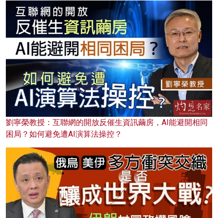
劉寧榮教授：互聯網的開放反催生資訊繭房，AI能避開相同
困局？如何避免遭AI演算法操控？