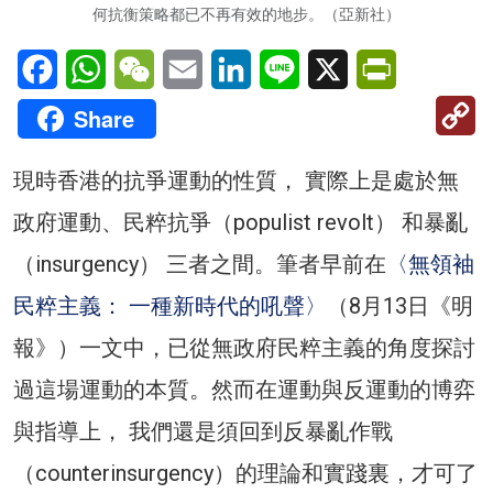
何抗衡策略都已不再有效的地步。（亞新社）
Facebook
WhatsApp
WeChat
Email
LinkedIn
Line
X
PrintFriendl
C
Share
Li
現時香港的抗爭運動的性質， 實際上是處於無
政府運動、民粹抗爭（populist revolt） 和暴亂
（insurgency） 三者之間。筆者早前在
〈無領袖
民粹主義： 一種新時代的吼聲〉
（8月13日《明
報》）一文中，已從無政府民粹主義的角度探討
過這場運動的本質。然而在運動與反運動的博弈
與指導上， 我們還是須回到反暴亂作戰
（counterinsurgency）的理論和實踐裏，才可了