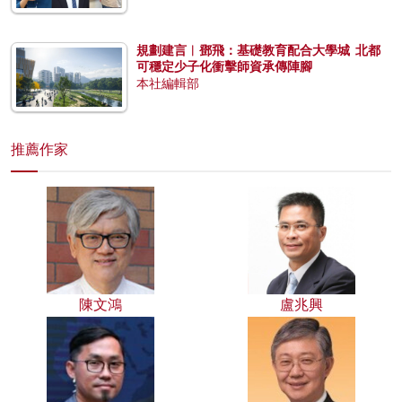
規劃建言︱鄧飛：基礎教育配合大學城 北都
可穩定少子化衝擊師資承傳陣腳
本社編輯部
推薦作家
陳文鴻
盧兆興