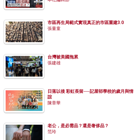
市區再生局範式實現真正的市區重建3.0
張量童
台灣被美國拖累
張建雄
日落以後 彩虹長留──記屋邨學校的歲月與情
誼
陳章華
老公，是必需品？還是奢侈品？
范玲