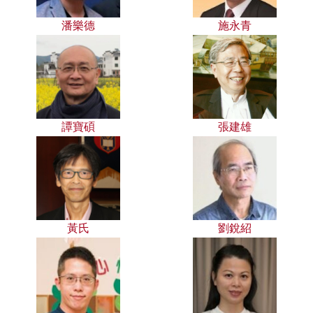
潘樂德
施永青
譚寶碩
張建雄
黃氏
劉銳紹