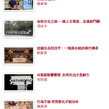
陳家偉
金秋文化之旅──踏上古蜀道，走過劍門關
馮珍今
從顧生岳到沈平：一個座右銘的兩代傳承
劉家美
AI逃獄敲響警號 全球共治才是解方
何民傑
行為不檢 培育教化才能治本
陳家偉