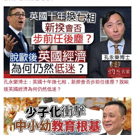
孔永樂博士：英國十年換七相，新揆會否步前任後塵？脫歐
後英國經濟為何仍然低迷？