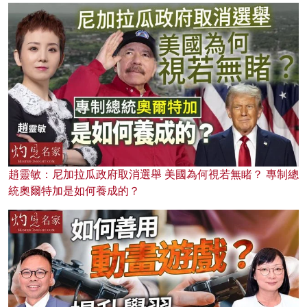
趙靈敏：尼加拉瓜政府取消選舉 美國為何視若無睹？ 專制總
統奧爾特加是如何養成的？