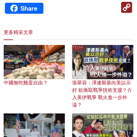
C
Share
Li
更多精采文章
中國無吃雞蛋自由？
張翠容：澤連斯基向美以示
好 欲換取戰爭技術支援？介
入美伊戰爭 戰火進一步外
溢？