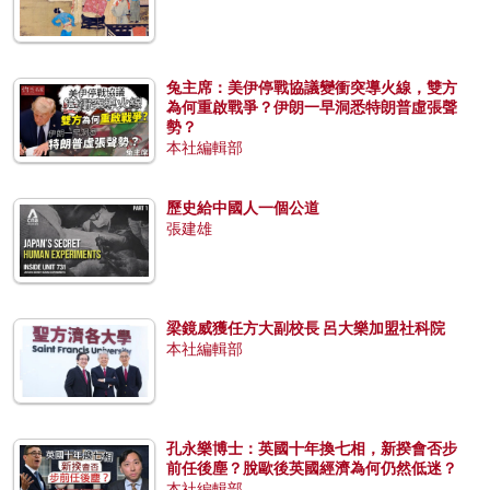
兔主席：美伊停戰協議變衝突導火線，雙方
為何重啟戰爭？伊朗一早洞悉特朗普虛張聲
勢？
本社編輯部
歷史給中國人一個公道
張建雄
梁鏡威獲任方大副校長 呂大樂加盟社科院
本社編輯部
孔永樂博士：英國十年換七相，新揆會否步
前任後塵？脫歐後英國經濟為何仍然低迷？
本社編輯部