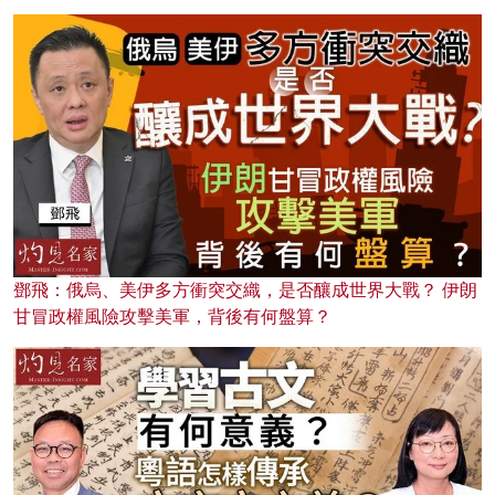
鄧飛：俄烏、美伊多方衝突交織，是否釀成世界大戰？ 伊朗
甘冒政權風險攻擊美軍，背後有何盤算？