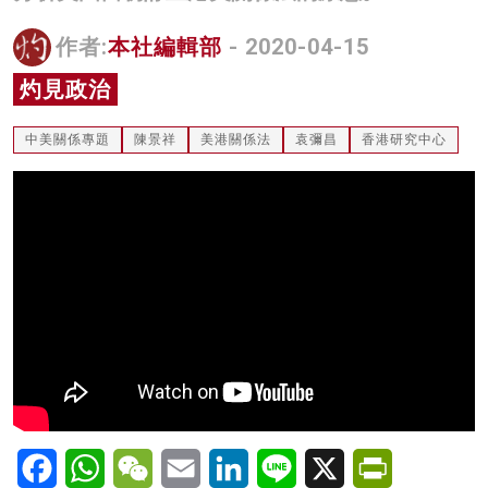
名家榜
作者:
本社編輯部
- 2020-04-15
灼見活動
灼見政治
關於我們
中美關係專題
陳景祥
美港關係法
袁彌昌
香港研究中心
Facebook
WhatsApp
WeChat
Email
LinkedIn
Line
X
PrintFriendl