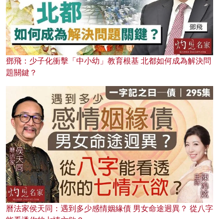
鄧飛：少子化衝擊「中小幼」教育根基 北都如何成為解決問
題關鍵？
曆法家侯天同：遇到多少感情姻緣債 男女命途迥異？ 從八字