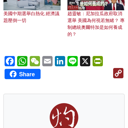
美國中期選舉白熱化 經濟議
趙靈敏：尼加拉瓜政府取消
題壓倒一切
選舉 美國為何視若無睹？ 專
制總統奧爾特加是如何養成
的？
Facebook
WhatsApp
WeChat
Email
LinkedIn
Line
X
PrintFriendl
C
Share
Li