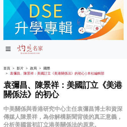
政局
教育
文化
財經
首頁
影片
政局
國際
袁彌昌、陳景祥：美國訂立《美港關係法》的初心 | 本社編輯部
生活
袁彌昌、陳景祥：美國訂立《美港
健康
關係法》的初心
商業
中美關係與香港研究中心主任袁彌昌博士和資深
科技
傳媒人陳景祥，為你解構新聞背後的真正意義，
影片
分析美國當初訂立港美關係法的原意。