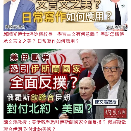
邱國光博士x潘詠儀校長：學習古文有何意義？ 粵語怎樣傳
承文言文之美？ 日常寫作如何應用？
陳文鴻教授：美伊戰爭恐引伊斯蘭國家全面反撲？ 俄羅斯欲
聯合伊朗 對付北約美國？