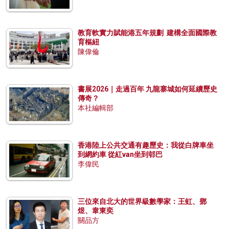
教育軟實力賦能港五年規劃 建構全面國際教
育樞紐
陳偉倫
書展2026｜走過百年 九龍寨城如何延續歷史
傳奇？
本社編輯部
香港陸上公共交通有趣歷史：我從白牌車坐
到網約車 從紅van坐到邨巴
李偉民
三位來自北大的世界級數學家：王虹、鄧
煜、韋東奕
關品方