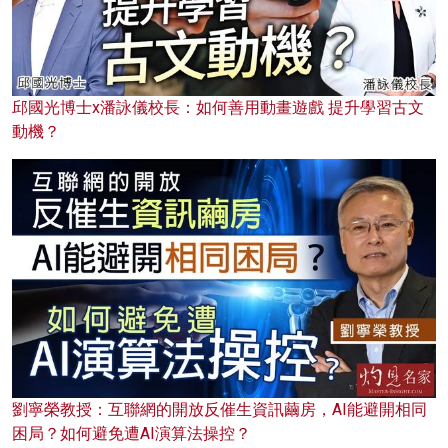
邱國光博士x潘詠儀校長：如何善用動畫遊戲 提升學習古文
動機？
劉寧榮教授：互聯網的開放反催生資訊繭房，AI能避開相同
困局？如何避免遭AI演算法操控？