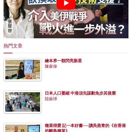
熱門文章
繪本界一顆閃亮新星
陳家偉
日本人口萎縮 中港須先謀劃免步其後塵
陸振球
種菜得愛 記一本好書──讀吳燕青的《在香港
的離島種菜》