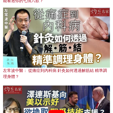
能看透你的七情六欲？
左常波中醫： 從痛症到內科病 針灸如何透過解筋結 精準調
理身體？