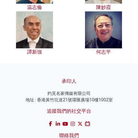
温志倫
陳妙霞
譚新強
何志平
承印人
灼見名家傳媒有限公司
地址 : 香港黃竹坑道21號環匯廣場10樓1002室
追蹤我們的社交平台
聯絡我們