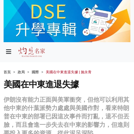
政局
教育
文化
財經
首頁
政局
國際
美國在中東進退失據 | 施永青
生活
美國在中東進退失據
健康
伊朗沒有能力正面與美軍衝突，但他可以利用其
商業
他中東的什葉派勢力處處與美國作對，看來特朗
普在中東的部署已因這次事件而打亂，退不但丟
科技
臉，而且會進一步失去在中東的影響力，但進則
影片
要投入更多的資源，從此泥足深陷。