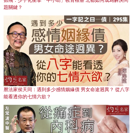
鄧飛：少子化衝擊「中小幼」教育根基 北都如何成為解決問
題關鍵？
曆法家侯天同：遇到多少感情姻緣債 男女命途迥異？ 從八字
能看透你的七情六欲？