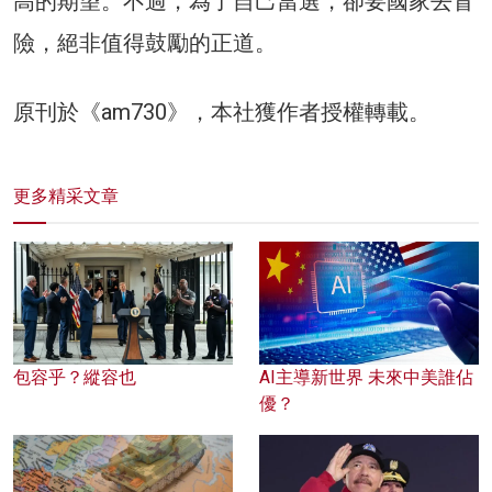
高的期望。不過，為了自己當選，卻要國家去冒
險，絕非值得鼓勵的正道。
原刊於《am730》，本社獲作者授權轉載。
更多精采文章
包容乎？縱容也
AI主導新世界 未來中美誰佔
優？