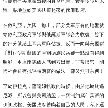
佔據所有美軍撤出後的真空地帶，希望多少可以
留一點地盤給美國扶植起來的傀儡政府。
在敘利亞，美國一撤出，部分美軍原有的地盤就
給敘利亞政府軍隊與俄羅斯軍隊合力收復，餘下
的部分就給土耳其軍隊佔據。反而一向與美國聯
手對付伊斯蘭國的庫爾德族民兵卻一點沒有得到
照顧，令庫爾德族人感到被出賣，非常憤怒。國
際社會雖有批評特朗普的做法，卻又無可奈何！
至於伊拉克，薩達姆執政的時候，由於他屬於遜
尼派，所以曾與美國結盟，一齊制約屬什葉派的
伊朗政權。美國政府曾瞞着自己的人民，私下運