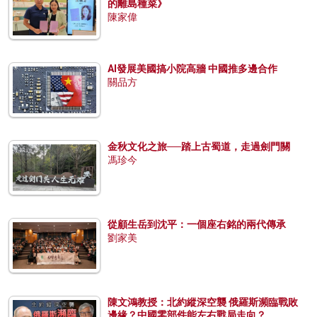
的離島種菜》
陳家偉
AI發展美國搞小院高牆 中國推多邊合作
關品方
金秋文化之旅──踏上古蜀道，走過劍門關
馮珍今
從顧生岳到沈平：一個座右銘的兩代傳承
劉家美
陳文鴻教授：北約縱深空襲 俄羅斯瀕臨戰敗
邊緣？中國零部件能左右戰局走向？