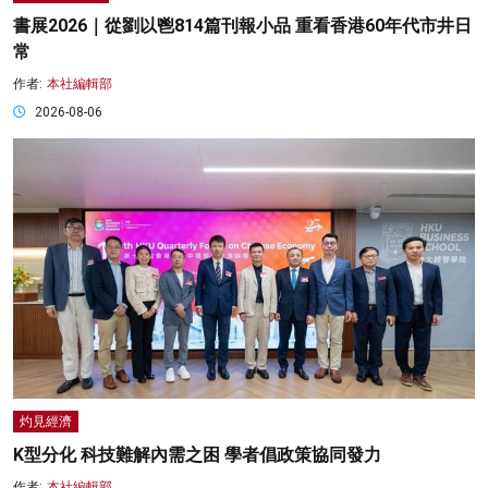
書展2026｜從劉以鬯814篇刊報小品 重看香港60年代市井日
常
作者:
本社編輯部
2026-08-06
灼見經濟
K型分化 科技難解內需之困 學者倡政策協同發力
作者:
本社編輯部