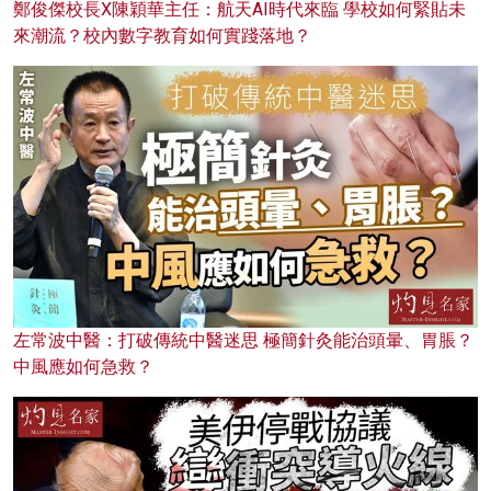
鄭俊傑校長X陳穎華主任：航天AI時代來臨 學校如何緊貼未
來潮流？校內數字教育如何實踐落地？
左常波中醫：打破傳統中醫迷思 極簡針灸能治頭暈、胃脹？
中風應如何急救？