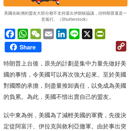
美國在歐洲的盟友大部分都不支持退出伊朗核協議，但特朗普還是一
意孤行。（Shutterstock）
Facebook
WhatsApp
WeChat
Email
LinkedIn
Line
X
PrintFriendl
C
Share
Li
特朗普上台後，原先的計劃是集中力量先做好美
國的事情，令美國可以再次強大起來。至於美國
對國際的承擔，則盡量推卸責任，以免成為美國
的負累。為此，美國不惜出賣自己的盟友。
以中東為例，美國為了減輕美國的軍費，先後決
定從阿富汗、伊拉克與敘利亞撤軍。由於事出突