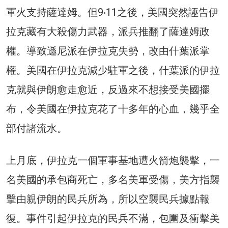
軍火支持薩達姆。但9‧11之後，美國突然誣告伊
拉克藏有大殺傷力武器，派兵推翻了薩達姆政
權。導致遜尼派在伊拉克失勢，改由什葉派掌
權。美國在伊拉克減少駐軍之後，什葉派的伊拉
克就與伊朗愈走愈近，反過來不想接受美國擺
布，令美國在伊拉克花了十多年的心血，幾乎全
部付諸流水。
上月底，伊拉克一個軍事基地遭火箭炮襲擊，一
名美國的承包商死亡，多名美軍受傷，美方指襲
擊由親伊朗的民兵所為，所以空襲民兵據點報
復。事件引起伊拉克的民兵不滿，包圍及衝擊美