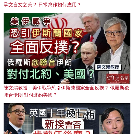
承文言文之美？ 日常寫作如何應用？
陳文鴻教授：美伊戰爭恐引伊斯蘭國家全面反撲？ 俄羅斯欲
聯合伊朗 對付北約美國？