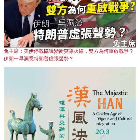
兔主席：美伊停戰協議變衝突導火線，雙方為何重啟戰爭？
伊朗一早洞悉特朗普虛張聲勢？