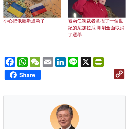
小心把俄羅斯逼急了
被兩任獨裁者拿捏了一個世
紀的尼加拉瓜 剛剛全面取消
了選舉
Facebook
WhatsApp
WeChat
Email
LinkedIn
Line
X
PrintFriendl
C
Share
Li