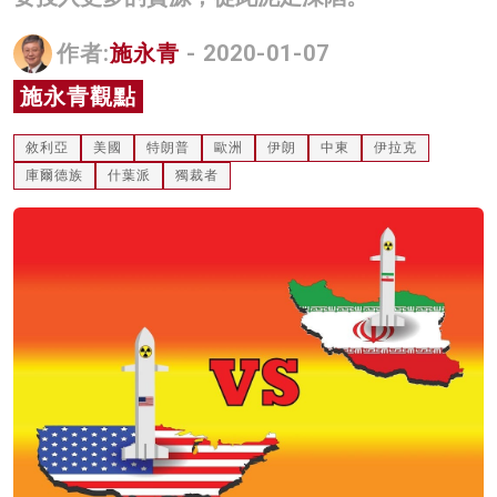
名家榜
作者:
施永青
- 2020-01-07
灼見活動
施永青觀點
關於我們
敘利亞
美國
特朗普
歐洲
伊朗
中東
伊拉克
庫爾德族
什葉派
獨裁者