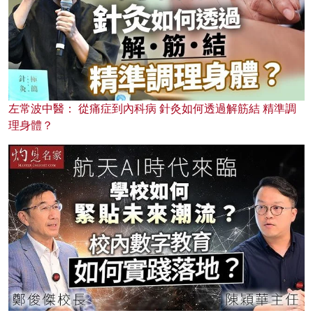
左常波中醫： 從痛症到內科病 針灸如何透過解筋結 精準調
理身體？