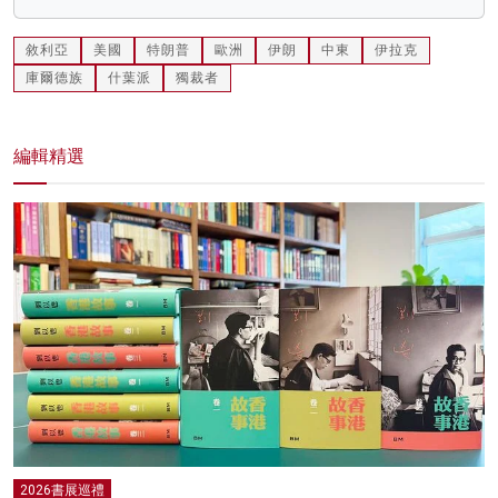
敘利亞
美國
特朗普
歐洲
伊朗
中東
伊拉克
庫爾德族
什葉派
獨裁者
編輯精選
2026書展巡禮