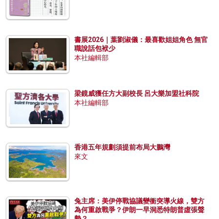
書展2026｜葉劉淑儀：最喜歡姐姐角色 無官
職說話包袱少
本社編輯部
梁鏡威獲任方大副校長 呂大樂加盟社科院
本社編輯部
香港五年規劃須提前布局大鵬灣
來文
兔主席：美伊停戰協議變衝突導火線，雙方
為何重啟戰爭？伊朗一早洞悉特朗普虛張聲
勢？