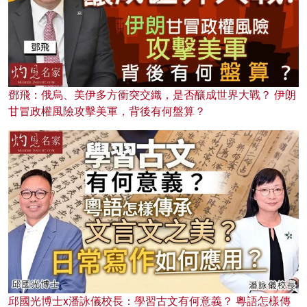
鄧飛：俄烏、美伊多方衝突交織，是否釀成世界大戰？ 伊朗
甘冒政權風險攻擊美軍，背後有何盤算？
邱國光博士x潘詠儀校長：學習古文有何意義？ 粵語怎樣傳