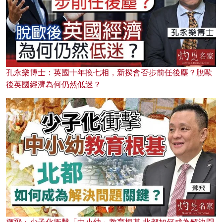
孔永樂博士：英國十年換七相，新揆會否步前任後塵？脫歐
後英國經濟為何仍然低迷？