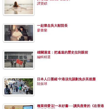
譚寶碩
一起懷念吳大猷院長
廖書蘭
雄關漫道：把遙遠的歷史拉到眼前
編輯精選
日本人口萎縮 中港須先謀劃免步其後塵
陸振球
種菜得愛 記一本好書──讀吳燕青的《在香港