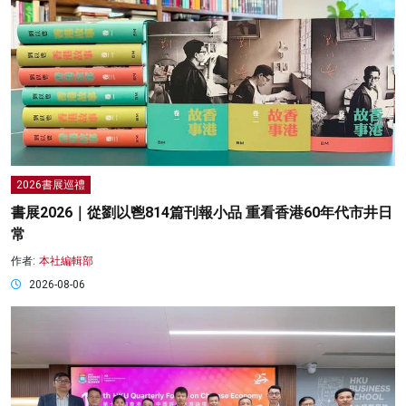
2026書展巡禮
書展2026｜從劉以鬯814篇刊報小品 重看香港60年代市井日
常
作者:
本社編輯部
2026-08-06