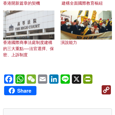
香港開新篇章的契機
建構全面國際教育樞紐
香港國際商事法庭制度建構
演說能力
的三大重點──法官選擇、保
密、上訴制度
Facebook
WhatsApp
WeChat
Email
LinkedIn
Line
X
PrintFriendl
C
Share
Li