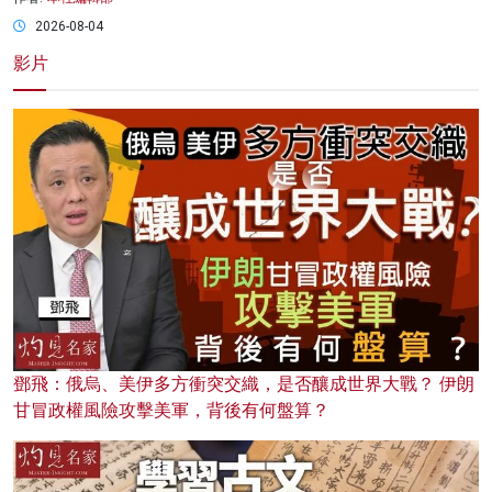
2026-08-04
影片
鄧飛：俄烏、美伊多方衝突交織，是否釀成世界大戰？ 伊朗
甘冒政權風險攻擊美軍，背後有何盤算？