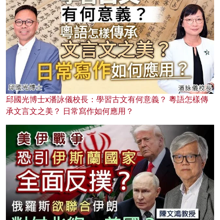
邱國光博士x潘詠儀校長：學習古文有何意義？ 粵語怎樣傳
承文言文之美？ 日常寫作如何應用？