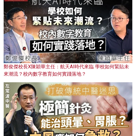
鄭俊傑校長X陳穎華主任：航天AI時代來臨 學校如何緊貼未
來潮流？校內數字教育如何實踐落地？