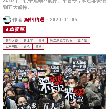
2020年，抗爭運動不能停、不會停，和理非要做
名家榜
到五大堅持。
灼見活動
作者:
編輯精選
- 2020-01-05
關於我們
文章摘萃
林鄭月娥
和理非
警隊
獨立調查委員會
盧子健
止暴制亂
勇武
警暴