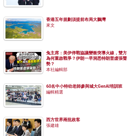
香港五年規劃須提前布局大鵬灣
來文
兔主席：美伊停戰協議變衝突導火線，雙方
為何重啟戰爭？伊朗一早洞悉特朗普虛張聲
勢？
本社編輯部
60名中小特幼老師參與城大GenAI培訓班
編輯精選
西方世界兩批政客
張建雄