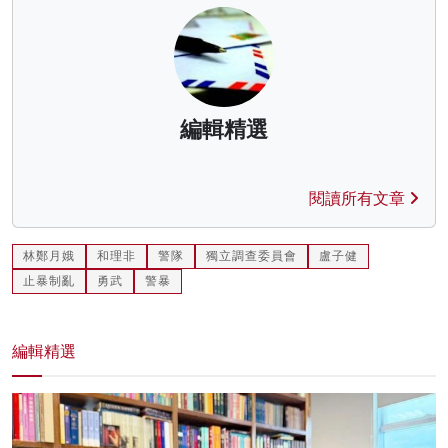
編輯精選
閱讀所有文章
林鄭月娥
和理非
警隊
獨立調查委員會
盧子健
止暴制亂
勇武
警暴
編輯精選