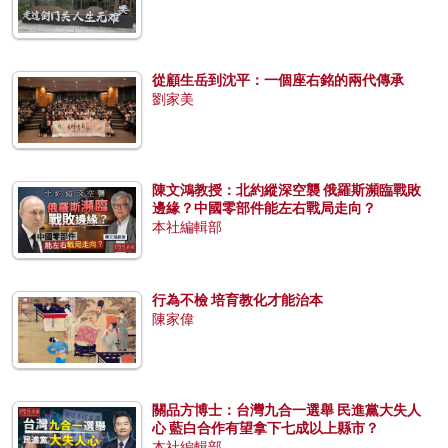
從顧生岳到沈平：一個座右銘的兩代傳承
劉家美
陳文鴻教授：北約縱深空襲 俄羅斯瀕臨戰敗
邊緣？中國零部件能左右戰局走向？
本社編輯部
行為不檢 培育教化才能治本
陳家偉
關品方博士：台灣九合一選舉 民進黨大失人
心 藍白合作有望拿下七成以上縣市？
本社編輯部