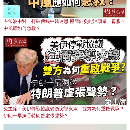
左常波中醫：打破傳統中醫迷思 極簡針灸能治頭暈、胃脹？
中風應如何急救？
兔主席：美伊停戰協議變衝突導火線，雙方為何重啟戰爭？
伊朗一早洞悉特朗普虛張聲勢？