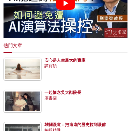
熱門文章
安心是人生最大的寶庫
譚寶碩
一起懷念吳大猷院長
廖書蘭
雄關漫道：把遙遠的歷史拉到眼前
編輯精選