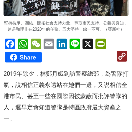
堅持抗爭、團結、開拓社會支持力量、爭取市民支持、公義與良知，
這是和理非在2020年的任務。五大堅持，缺一不可。（亞新社）
Facebook
WhatsApp
WeChat
Email
LinkedIn
Line
X
PrintFriendl
C
Share
Li
2019年除夕，林鄭月娥到訪警察總部，為警隊打
氣，説相信正義永遠站在她們一邊，又説相信全
港市民、甚至一些在國際因被蒙蔽而批評警隊的
人，遲早定會知道警隊是特區政府最大資產之
一。