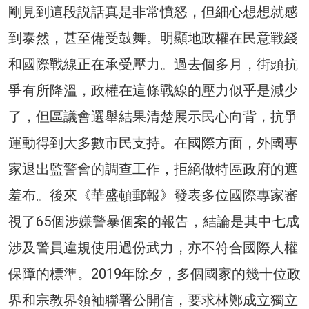
剛見到這段説話真是非常憤怒，但細心想想就感
到泰然，甚至備受鼓舞。明顯地政權在民意戰綫
和國際戰線正在承受壓力。過去個多月，街頭抗
爭有所降溫，政權在這條戰線的壓力似乎是減少
了，但區議會選舉結果清楚展示民心向背，抗爭
運動得到大多數市民支持。在國際方面，外國專
家退出監警會的調查工作，拒絕做特區政府的遮
羞布。後來《華盛頓郵報》發表多位國際專家審
視了65個涉嫌警暴個案的報告，結論是其中七成
涉及警員違規使用過份武力，亦不符合國際人權
保障的標準。2019年除夕，多個國家的幾十位政
界和宗教界領袖聯署公開信，要求林鄭成立獨立