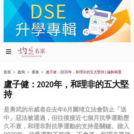
政局
教育
文化
財經
首頁
政局
香港
盧子健：2020年，和理非的五大堅持 | 編輯精選
生活
盧子健：2020年，和理非的五大堅
持
健康
商業
是勇武的示威者在去年6月圍堵立法會防止「送
中」惡法被通過，但往後接近七個月抗爭運動歷
科技
久不衰，和理非對抗爭運動的支持是關鍵。踏入
影片