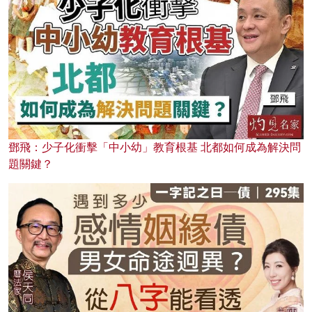
鄧飛：少子化衝擊「中小幼」教育根基 北都如何成為解決問
題關鍵？