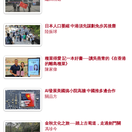
日本人口萎縮 中港須先謀劃免步其後塵
陸振球
種菜得愛 記一本好書──讀吳燕青的《在香港
的離島種菜》
陳家偉
AI發展美國搞小院高牆 中國推多邊合作
關品方
金秋文化之旅──踏上古蜀道，走過劍門關
馮珍今