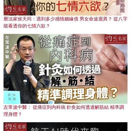
曆法家侯天同：遇到多少感情姻緣債 男女命途迥異？ 從八字
能看透你的七情六欲？
左常波中醫： 從痛症到內科病 針灸如何透過解筋結 精準調
理身體？