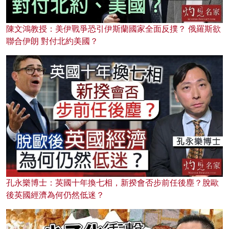
陳文鴻教授：美伊戰爭恐引伊斯蘭國家全面反撲？ 俄羅斯欲
聯合伊朗 對付北約美國？
孔永樂博士：英國十年換七相，新揆會否步前任後塵？脫歐
後英國經濟為何仍然低迷？