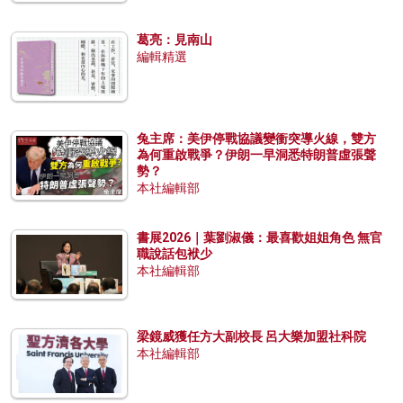
葛亮：見南山
編輯精選
兔主席：美伊停戰協議變衝突導火線，雙方
為何重啟戰爭？伊朗一早洞悉特朗普虛張聲
勢？
本社編輯部
書展2026｜葉劉淑儀：最喜歡姐姐角色 無官
職說話包袱少
本社編輯部
梁鏡威獲任方大副校長 呂大樂加盟社科院
本社編輯部