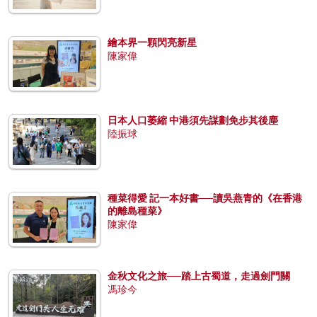
繪本界一顆閃亮新星
陳家偉
日本人口萎縮 中港須先謀劃免步其後塵
陸振球
種菜得愛 記一本好書──讀吳燕青的《在香港
的離島種菜》
陳家偉
金秋文化之旅──踏上古蜀道，走過劍門關
馮珍今