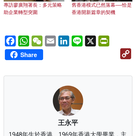
專訪廖廣翔署長：多元策略
舊香港模式已然落幕──恰是
助企業轉型突圍
香港開新篇章的契機
Facebook
WhatsApp
WeChat
Email
LinkedIn
Line
X
PrintFriendl
C
Share
Li
王永平
1948年生於香港。1969年香港大學畢業，主