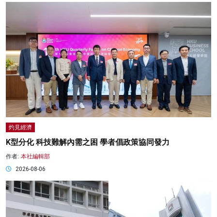
灼見經濟
K型分化 科技難解內需之困 學者倡政策協同發力
作者:
本社編輯部
2026-08-06