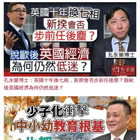
孔永樂博士：英國十年換七相，新揆會否步前任後塵？脫歐
後英國經濟為何仍然低迷？