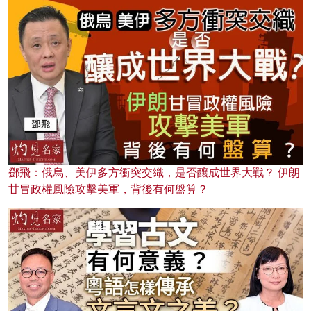
鄧飛：俄烏、美伊多方衝突交織，是否釀成世界大戰？ 伊朗
甘冒政權風險攻擊美軍，背後有何盤算？