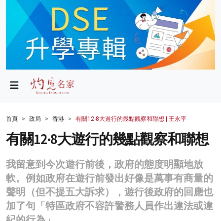
政局
教育
文化
財經
首頁
政局
香港
有關12‧8大遊行的幾點觀察和聯想 | 王永平
生活
有關12‧8大遊行的幾點觀察和聯想
健康
我留意到今次遊行前後，政府的態度明顯地放
商業
軟。例如政府在遊行前發出好像是萬事有商量的
聲明（但不提五大訴求），遊行後政府的回應也
科技
加了句「特區政府不容許警務人員作出違法或違
影片
紀的行為」。