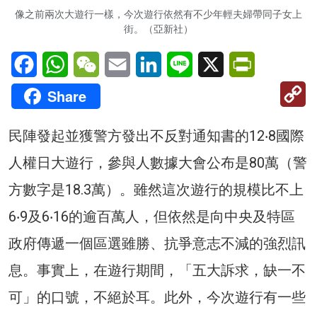
像之前兩次大遊行一樣，今次遊行依然有不少年輕夫婦帶同子女上
街。（亞新社）
Facebook
WhatsApp
WeChat
Email
LinkedIn
Line
X
PrintFriendl
C
Share
Li
民陣發起並獲警方發出不反對通知書的12‧8國際
人權日大遊行，參與人數據大會公布是80萬（警
方數字是18.3萬）。雖然這次遊行的規模比不上
6‧9及6‧16的逾百萬人，但依然是向中央及特區
政府傳遞一個區選雖勝、抗爭意志不減的強烈訊
息。事實上，在遊行期間，「五大訴求，缺一不
可」的口號，不絕於耳。此外，今次遊行有一些