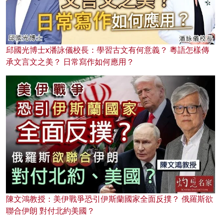
邱國光博士x潘詠儀校長：學習古文有何意義？ 粵語怎樣傳
承文言文之美？ 日常寫作如何應用？
陳文鴻教授：美伊戰爭恐引伊斯蘭國家全面反撲？ 俄羅斯欲
聯合伊朗 對付北約美國？