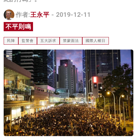
名家榜
作者:
王永平
- 2019-12-11
灼見活動
不平則鳴
關於我們
民陣
監警會
五大訴求
禁蒙面法
國際人權日