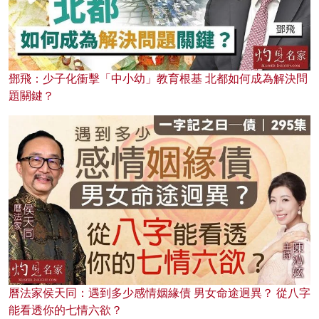
鄧飛：少子化衝擊「中小幼」教育根基 北都如何成為解決問
題關鍵？
曆法家侯天同：遇到多少感情姻緣債 男女命途迥異？ 從八字
能看透你的七情六欲？