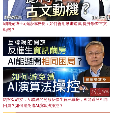
邱國光博士x潘詠儀校長：如何善用動畫遊戲 提升學習古文
動機？
劉寧榮教授：互聯網的開放反催生資訊繭房，AI能避開相同
困局？如何避免遭AI演算法操控？