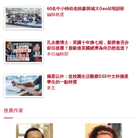
60名中小特幼老師參與城大GenAI培訓班
編輯精選
孔永樂博士：英國十年換七相，新揆會否步
前任後塵？脫歐後英國經濟為何仍然低迷？
本社編輯部
摘星以外：從校園生活觀察DSE中文科摘星
學生的一點特質
來文
推薦作家