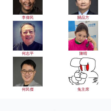
李偉民
關品方
何志平
陳晴
何民傑
兔主席