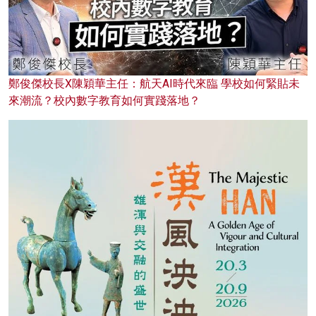
鄭俊傑校長X陳穎華主任：航天AI時代來臨 學校如何緊貼未
來潮流？校內數字教育如何實踐落地？