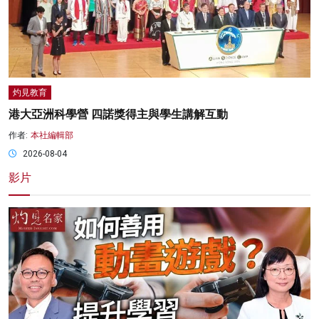
灼見教育
港大亞洲科學營 四諾獎得主與學生講解互動
作者:
本社編輯部
2026-08-04
影片