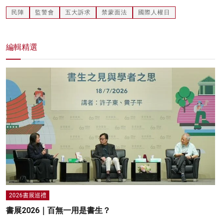
民陣
監警會
五大訴求
禁蒙面法
國際人權日
編輯精選
2026書展巡禮
書展2026｜百無一用是書生？