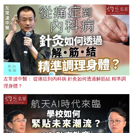
左常波中醫： 從痛症到內科病 針灸如何透過解筋結 精準調
理身體？