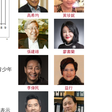
高希均
黃珍妮
張建雄
廖書蘭
青少年
。
李偉民
益行
，表示