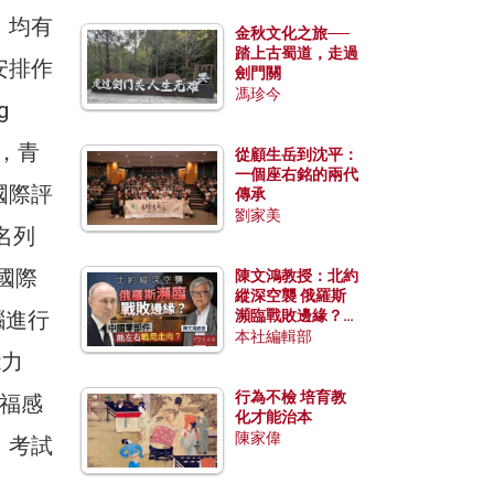
，均有
金秋文化之旅──
踏上古蜀道，走過
安排作
劍門關
馮珍今
g
會，青
從顧生岳到沈平：
一個座右銘的兩代
國際評
傳承
劉家美
名列
國際
陳文鴻教授：北約
縱深空襲 俄羅斯
腦進行
瀕臨戰敗邊緣？中
國零部件能左右戰
本社編輯部
局走向？
能力
行為不檢 培育教
幸福感
化才能治本
陳家偉
、考試