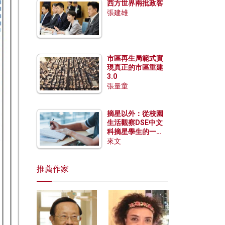
西方世界兩批政客
張建雄
市區再生局範式實
現真正的市區重建
3.0
張量童
摘星以外：從校園
生活觀察DSE中文
科摘星學生的一點
特質
來文
推薦作家