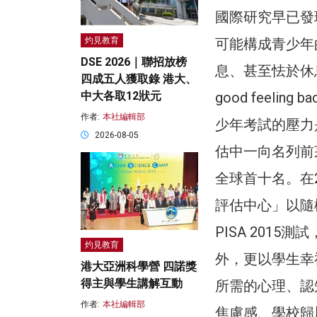
國際研究早已發
可能構成青少年
灼見教育
DSE 2026｜聯招放榜
息、甚至怯於休
四成五人獲取錄 港大、
good feel
中大各取12狀元
作者:
本社編輯部
少年考試的壓力
2026-08-05
估中一向名列前
全球首十名。在
評估中心」以隨
PISA 201
灼見教育
外，更以學生幸福
港大亞洲科學營 四諾獎
得主與學生講解互動
所需的心理、認
作者:
本社編輯部
焦慮感、學校歸