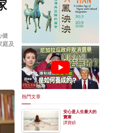
家
心健
家庭及
熱門文章
安心是人生最大的
寶庫
譚寶碩