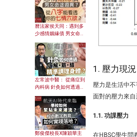
曆法家侯天同：遇到多
少感情姻緣債 男女命途
迥異？ 從八字能看透你
的七情六欲？
1. 壓力現況
左常波中醫： 從痛症到
壓力是生活中不
內科病 針灸如何透過解
筋結 精準調理身體？
面對的壓力來自
1.1. 功課壓力
鄭俊傑校長X陳穎華主
在HBSC學生