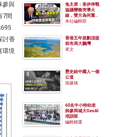
隊參與
兔主席：美伊停戰
協議變衝突導火
有7間
線，雙方為何重啟
戰爭？伊朗一早洞
本社編輯部
695
悉特朗普虛張聲
勢？
探討香
香港五年規劃須提
前布局大鵬灣
來文
庭環境
歷史給中國人一個
公道
張建雄
60名中小特幼老
師參與城大GenAI
培訓班
編輯精選