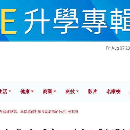
健康
商業
科技
影片
名家榜
Fri Aug 07 2
生活
健康
商業
科技
影片
名家榜
年焦慮感高、幸福感低對家長及老師的啟示 | 何瑞珠