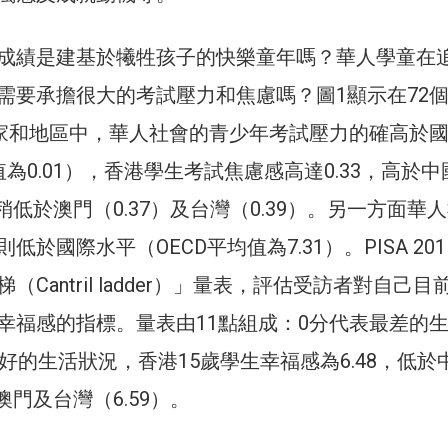
成績是建基於犧牲孩子的快樂童年嗎？華人學童在
需要承擔很大的考試壓力和焦慮嗎？圖1顯示在72
5的國家和地區中，華人社會的青少年考試壓力的確高於
值為0.01），香港學生考試焦慮感高達0.33，高於中
，稍低於澳門（0.37）及台灣（0.39）。另一方面華
低於國際水平（OECD平均值為7.31）。PISA 20
Cantril ladder）」量表，評估受訪者對自己目
幸福感的指標。量表由11點組成：0分代表最差的
好的生活狀況，香港15歲學生幸福感為6.48，低於
澳門及台灣（6.59）。