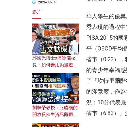
2026-08-04
影片
華人學生的優異
秀表現的過程中
PISA 201
平（OECD平均
邱國光博士x潘詠儀校
省市（0.23）
長：如何善用動畫遊戲
的青少年幸福感則
提升學習古文動機？
了「坎特里爾階梯（
的滿意度，作為
況；10分代表最
劉寧榮教授：互聯網的
省市（6.83）、
開放反催生資訊繭房，
AI能避開相同困局？如