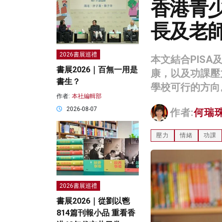
香港青
長及老
2026書展巡禮
本文結合PIS
書展2026｜百無一用是
康，以及功課壓
書生？
學校可行的方向
作者:
本社編輯部
2026-08-07
作者:
何瑞
壓力
情緒
功課
2026書展巡禮
書展2026｜從劉以鬯
814篇刊報小品 重看香