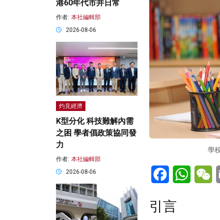
港60年代市井日常
作者:
本社編輯部
2026-08-06
灼見經濟
K型分化 科技難解內需
之困 學者倡政策協同發
力
學校
作者:
本社編輯部
Facebook
WhatsA
W
2026-08-06
引言