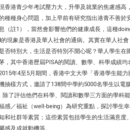
現香港青少年考試壓力大，升學及就業的焦慮感高
的種種身心問題，加上早前有研究指出港青不善於
息（註1），當然會影響他們的健康成長，這種doin
ing bad的現象是香港及華人社會的通病。其實在華人社
是否特別大，生活是否特別不開心呢？華人學生在
茅，其中香港歷屆PISA的閱讀、數學、科學成績均
2015年4至5月期間，香港中文大學「香港學生能力
機抽樣方式，邀請了138間中學約5000名學生以電
5測試，除了評估他們在科學、閱讀和數學三方面的學科
感／福祉（well-being）為研究重點，探討學生
知和社群等素質；這些素質包括學生的生活滿意度
屬感及成就動機等。