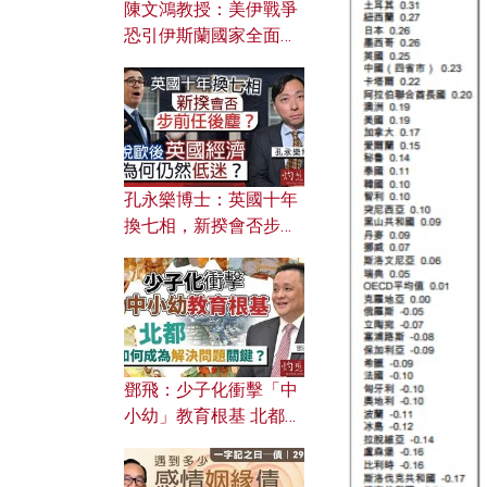
陳文鴻教授：美伊戰爭
恐引伊斯蘭國家全面反
撲？ 俄羅斯欲聯合伊朗
對付北約美國？
孔永樂博士：英國十年
換七相，新揆會否步前
任後塵？脫歐後英國經
濟為何仍然低迷？
鄧飛：少子化衝擊「中
小幼」教育根基 北都如
何成為解決問題關鍵？