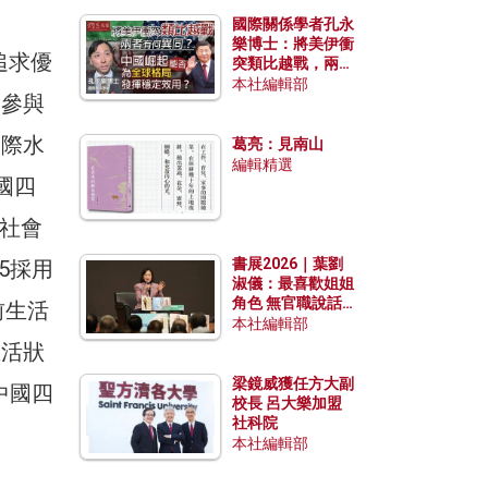
國際關係學者孔永
樂博士：將美伊衝
追求優
突類比越戰，兩者
有何異同？中國崛
本社編輯部
個參與
起能否為全球格局
發揮穩定效用？
國際水
葛亮：見南山
編輯精選
國四
人社會
書展2026｜葉劉
15採用
淑儀：最喜歡姐姐
角色 無官職說話
前生活
包袱少
本社編輯部
生活狀
梁鏡威獲任方大副
中國四
校長 呂大樂加盟
社科院
本社編輯部