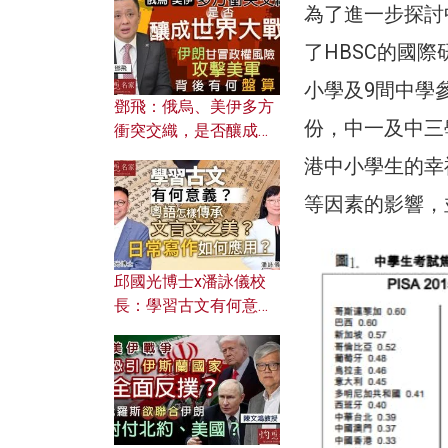
何避免遭AI演算法操
為了進一步探討
控？
了HBSC的國際
小學及9間中學參
鄧飛：俄烏、美伊多方
份，中一及中三學
衝突交織，是否釀成世
界大戰？ 伊朗甘冒政權
港中小學生的幸
風險攻擊美軍，背後有
等因素的影響，
何盤算？
邱國光博士x潘詠儀校
長：學習古文有何意
義？ 粵語怎樣傳承文言
文之美？ 日常寫作如何
應用？