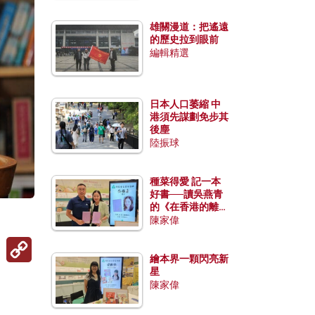
雄關漫道：把遙遠
的歷史拉到眼前
編輯精選
日本人口萎縮 中
港須先謀劃免步其
後塵
陸振球
種菜得愛 記一本
好書──讀吳燕青
的《在香港的離島
種菜》
陳家偉
Copy
Link
繪本界一顆閃亮新
星
陳家偉