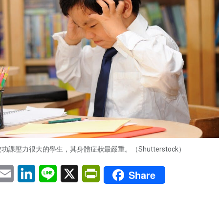
功課壓力很大的學生，其身體症狀最嚴重。（Shutterstock）
pp
eChat
Email
LinkedIn
Line
X
PrintFriendly
Share