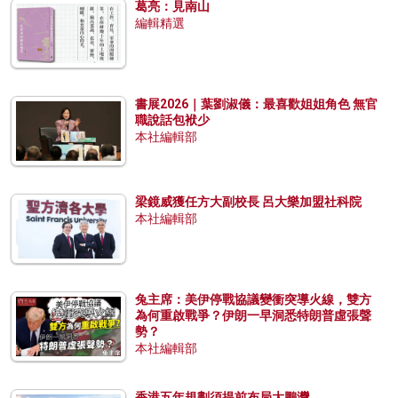
葛亮：見南山
編輯精選
書展2026｜葉劉淑儀：最喜歡姐姐角色 無官
職說話包袱少
本社編輯部
梁鏡威獲任方大副校長 呂大樂加盟社科院
本社編輯部
兔主席：美伊停戰協議變衝突導火線，雙方
為何重啟戰爭？伊朗一早洞悉特朗普虛張聲
勢？
本社編輯部
香港五年規劃須提前布局大鵬灣