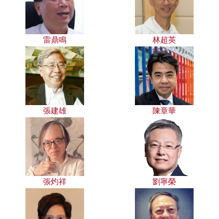
雷鼎鳴
林超英
張建雄
陳章華
張灼祥
劉寧榮