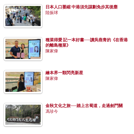
日本人口萎縮 中港須先謀劃免步其後塵
陸振球
種菜得愛 記一本好書──讀吳燕青的《在香港
的離島種菜》
陳家偉
繪本界一顆閃亮新星
陳家偉
金秋文化之旅──踏上古蜀道，走過劍門關
馮珍今