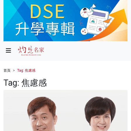
政局
教育
文化
財經
首頁
Tag: 焦慮感
生活
Tag: 焦慮感
健康
商業
科技
影片