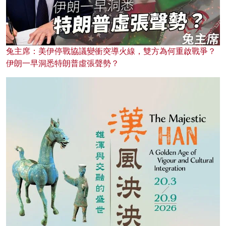
兔主席：美伊停戰協議變衝突導火線，雙方為何重啟戰爭？
伊朗一早洞悉特朗普虛張聲勢？