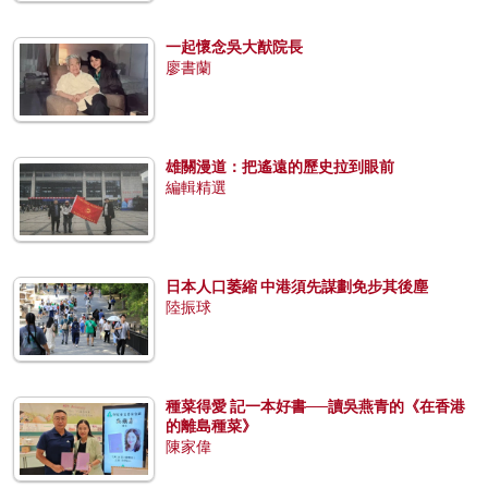
一起懷念吳大猷院長
廖書蘭
雄關漫道：把遙遠的歷史拉到眼前
編輯精選
日本人口萎縮 中港須先謀劃免步其後塵
陸振球
種菜得愛 記一本好書──讀吳燕青的《在香港
的離島種菜》
陳家偉