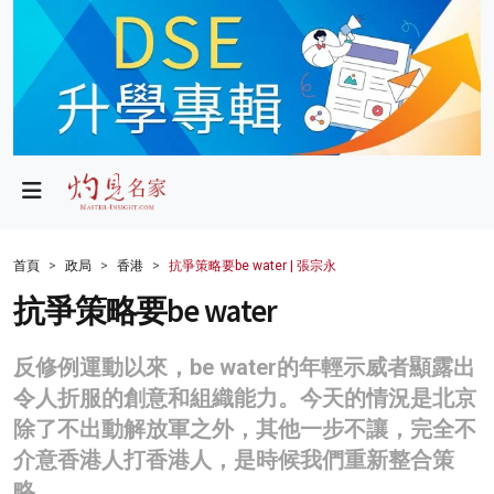
政局
教育
文化
財經
首頁
政局
香港
抗爭策略要be water | 張宗永
生活
抗爭策略要be water
健康
反修例運動以來，be water的年輕示威者顯露出
商業
令人折服的創意和組織能力。今天的情況是北京
除了不出動解放軍之外，其他一步不讓，完全不
科技
介意香港人打香港人，是時候我們重新整合策
影片
略。