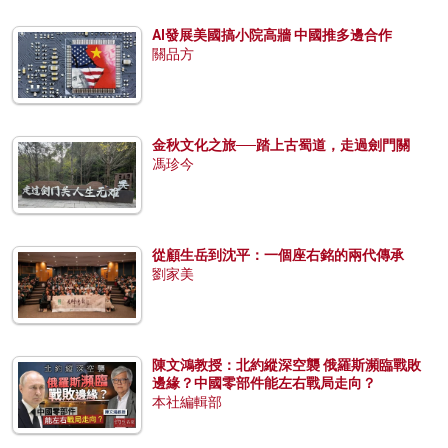
AI發展美國搞小院高牆 中國推多邊合作
關品方
金秋文化之旅──踏上古蜀道，走過劍門關
馮珍今
從顧生岳到沈平：一個座右銘的兩代傳承
劉家美
陳文鴻教授：北約縱深空襲 俄羅斯瀕臨戰敗
邊緣？中國零部件能左右戰局走向？
本社編輯部