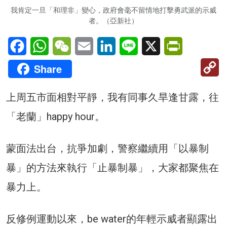
我肯定一旦「和理非」變心，政府會毫不留情地打擊勇武派的示威
者。（亞新社）
Facebook
WhatsApp
WeChat
Email
LinkedIn
Line
X
PrintFriendl
C
Share
Li
上周五市面相對平靜，我有同事久旱逢甘露，往
「老蘭」happy hour。
蒙面法出台，抗爭加劇，警察繼續用「以暴制
暴」的方法來執行「止暴制暴」，大家都聚焦在
暴力上。
反修例運動以來，be water的年輕示威者顯露出