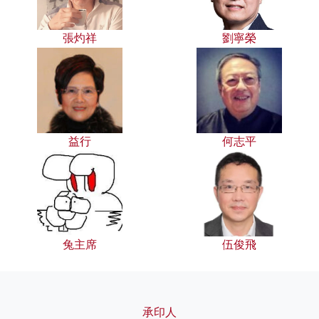
張灼祥
劉寧榮
益行
何志平
兔主席
伍俊飛
承印人