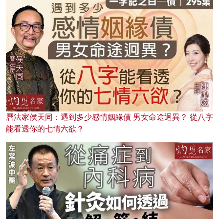
曆法家侯天同：遇到多少感情姻緣債 男女命途迥異？ 從八字
能看透你的七情六欲？