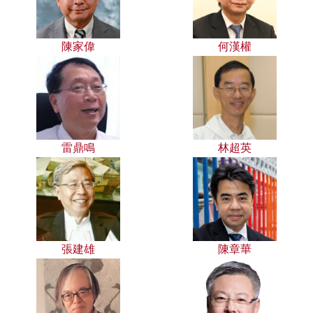
陳家偉
何漢權
雷鼎鳴
林超英
張建雄
陳章華