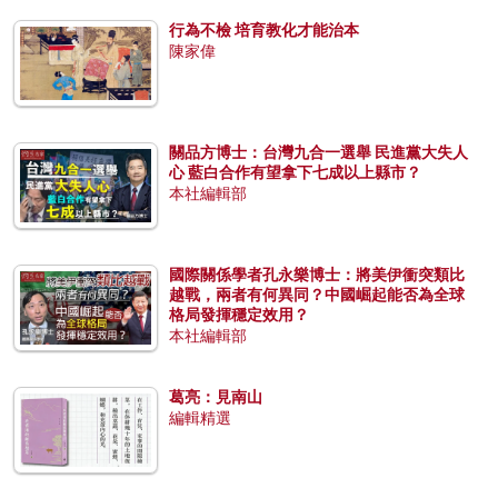
行為不檢 培育教化才能治本
陳家偉
關品方博士：台灣九合一選舉 民進黨大失人
心 藍白合作有望拿下七成以上縣市？
本社編輯部
國際關係學者孔永樂博士：將美伊衝突類比
越戰，兩者有何異同？中國崛起能否為全球
格局發揮穩定效用？
本社編輯部
葛亮：見南山
編輯精選