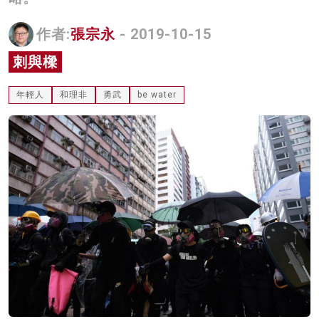
名家榜
作者:
張宗永
- 2019-10-15
灼見活動
刺與樑
關於我們
年輕人
和理非
勇武
be water