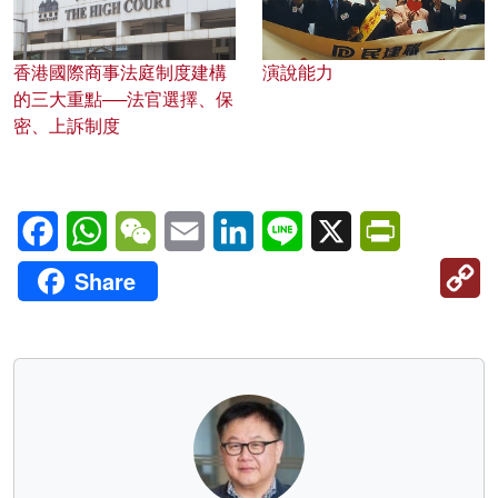
香港國際商事法庭制度建構
演說能力
的三大重點──法官選擇、保
密、上訴制度
Facebook
WhatsApp
WeChat
Email
LinkedIn
Line
X
PrintFriendl
C
Share
Li