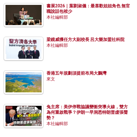
書展2026｜葉劉淑儀：最喜歡姐姐角色 無官
職說話包袱少
本社編輯部
梁鏡威獲任方大副校長 呂大樂加盟社科院
本社編輯部
香港五年規劃須提前布局大鵬灣
來文
兔主席：美伊停戰協議變衝突導火線，雙方
為何重啟戰爭？伊朗一早洞悉特朗普虛張聲
勢？
本社編輯部