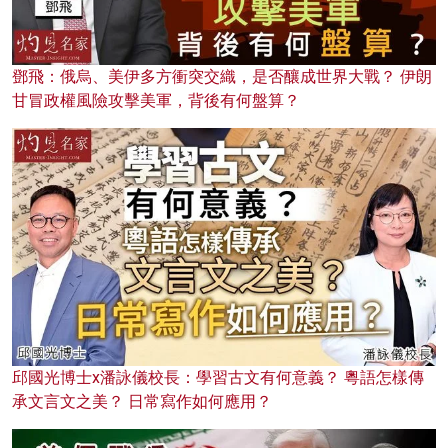
鄧飛：俄烏、美伊多方衝突交織，是否釀成世界大戰？ 伊朗
甘冒政權風險攻擊美軍，背後有何盤算？
邱國光博士x潘詠儀校長：學習古文有何意義？ 粵語怎樣傳
承文言文之美？ 日常寫作如何應用？