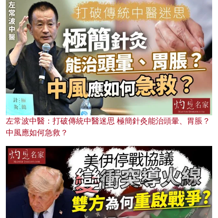
左常波中醫：打破傳統中醫迷思 極簡針灸能治頭暈、胃脹？
中風應如何急救？