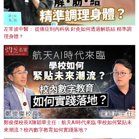
左常波中醫： 從痛症到內科病 針灸如何透過解筋結 精準調
理身體？
鄭俊傑校長X陳穎華主任：航天AI時代來臨 學校如何緊貼未
來潮流？校內數字教育如何實踐落地？