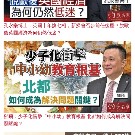
孔永樂博士：英國十年換七相，新揆會否步前任後塵？脫歐
後英國經濟為何仍然低迷？
鄧飛：少子化衝擊「中小幼」教育根基 北都如何成為解決問
題關鍵？