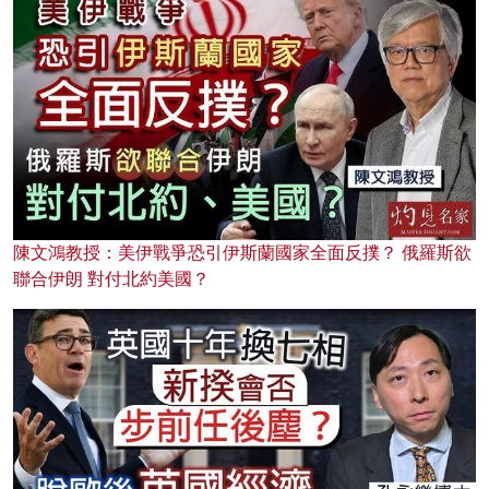
陳文鴻教授：美伊戰爭恐引伊斯蘭國家全面反撲？ 俄羅斯欲
聯合伊朗 對付北約美國？