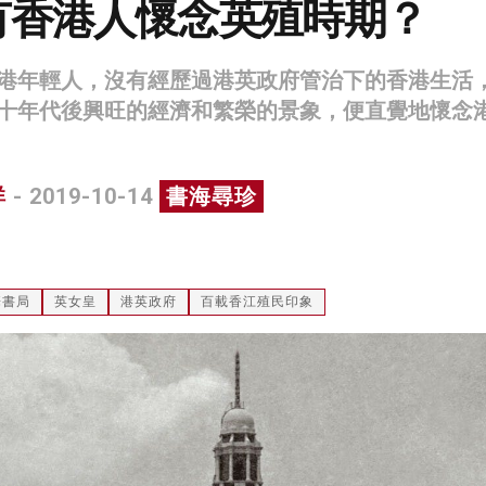
有香港人懷念英殖時期？
港年輕人，沒有經歷過港英政府管治下的香港生活
十年代後興旺的經濟和繁榮的景象，便直覺地懷念
祥
- 2019-10-14
書海尋珍
華書局
英女皇
港英政府
百載香江殖民印象