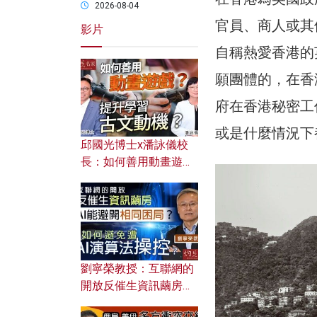
2026-08-04
官員、商人或其
影片
自稱熱愛香港的
願團體的，在香
府在香港秘密工
或是什麼情況下
邱國光博士x潘詠儀校
長：如何善用動畫遊戲
提升學習古文動機？
劉寧榮教授：互聯網的
開放反催生資訊繭房，
AI能避開相同困局？如