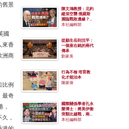
的舊景
陳文鴻教授：北約
縱深空襲 俄羅斯
瀕臨戰敗邊緣？中
國零部件能左右戰
本社編輯部
局走向？
英國
從顧生岳到沈平：
人來香
一個座右銘的兩代
傳承
歐洲商
劉家美
行為不檢 培育教
化才能治本
陳家偉
口比例
。最奇
國際關係學者孔永
港，
樂博士：將美伊衝
突類比越戰，兩者
不久，
有何異同？中國崛
本社編輯部
起能否為全球格局
香港的