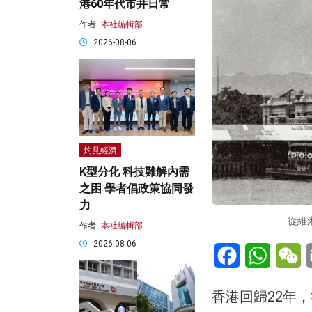
港60年代市井日常
作者:
本社編輯部
2026-08-06
灼見經濟
K型分化 科技難解內需
之困 學者倡政策協同發
力
從維
作者:
本社編輯部
2026-08-06
Facebook
WhatsA
W
香港回歸22年