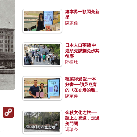
繪本界一顆閃亮新
星
陳家偉
日本人口萎縮 中
港須先謀劃免步其
後塵
陸振球
種菜得愛 記一本
好書──讀吳燕青
的《在香港的離島
種菜》
陳家偉
Copy
金秋文化之旅──
Link
踏上古蜀道，走過
劍門關
，一
馮珍今