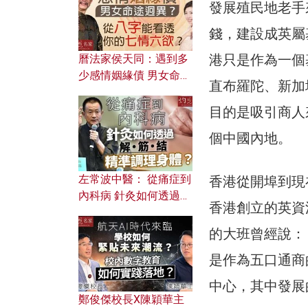
發展殖民地老手
錢，建設成英屬
港只是作為一個
曆法家侯天同：遇到多
少感情姻緣債 男女命途
直布羅陀、新加
迥異？ 從八字能看透你
的七情六欲？
目的是吸引商人
個中國內地。
左常波中醫： 從痛症到
香港從開埠到現
內科病 針灸如何透過解
香港創立的英資
筋結 精準調理身體？
的大班曾經說：
是作為五口通商
中心，其中發展
鄭俊傑校長X陳穎華主