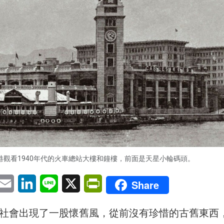
港觀看1940年代的火車總站大樓和鐘樓，前面是天星小輪碼頭。
pp
eChat
Email
LinkedIn
Line
X
PrintFriendly
Share
，社會出現了一股懷舊風，從前沒有珍惜的古舊東西