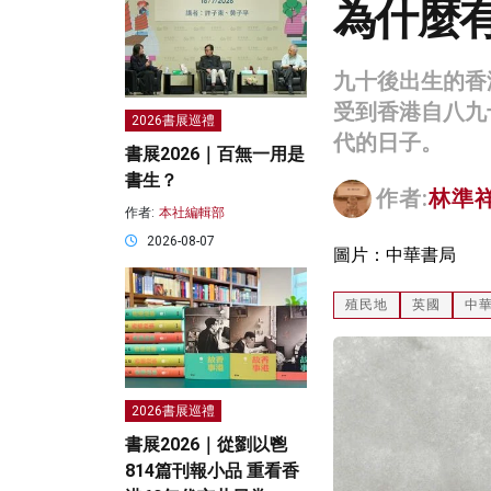
為什麼
九十後出生的香
受到香港自八九
2026書展巡禮
代的日子。
書展2026｜百無一用是
書生？
作者:
林準
作者:
本社編輯部
2026-08-07
圖片：中華書局
殖民地
英國
中
2026書展巡禮
書展2026｜從劉以鬯
814篇刊報小品 重看香