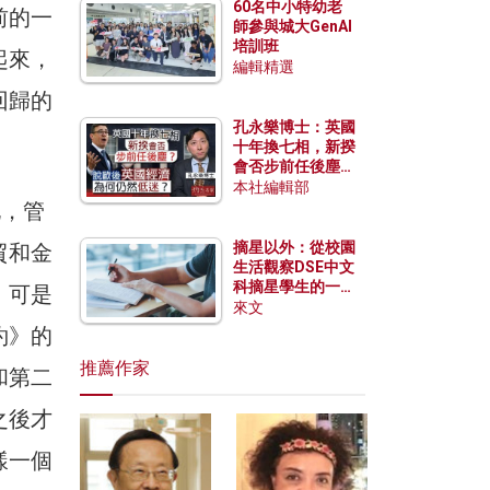
60名中小特幼老
前的一
師參與城大GenAI
培訓班
起來，
編輯精選
回歸的
孔永樂博士：英國
十年換七相，新揆
會否步前任後塵？
脫歐後英國經濟為
本社編輯部
何仍然低迷？
化，管
摘星以外：從校園
貿和金
生活觀察DSE中文
科摘星學生的一點
。可是
特質
來文
約》的
推薦作家
和第二
之後才
樣一個