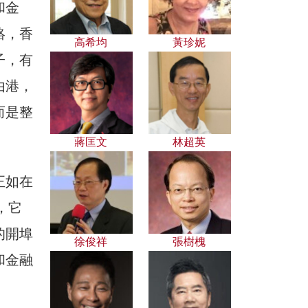
和金
絡，香
高希均
黃珍妮
子，有
由港，
而是整
蔣匡文
林超英
正如在
，它
的開埠
徐俊祥
張樹槐
和金融