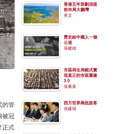
香港五年規劃須提
前布局大鵬灣
來文
歷史給中國人一個
公道
張建雄
市區再生局範式實
現真正的市區重建
3.0
張量童
西方世界兩批政客
式的管
張建雄
個被冠
才正式