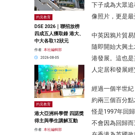
下子成為大眾追
像照片，更是最
灼見教育
DSE 2026｜聯招放榜
四成五人獲取錄 港大、
中英因鴉片貿易
中大各取12狀元
隨即開始大興土
作者:
本社編輯部
港發展。這也是
2026-08-05
人定居和發展經
經過一個半世紀
約兩三個百分點
灼見教育
怪是1997年
港大亞洲科學營 四諾獎
得主與學生講解互動
不會因為回歸而
作者:
本社編輯部
在香港為英國政