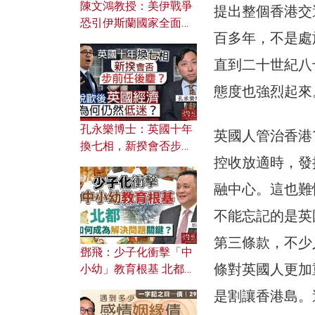
陳文鴻教授：美伊戰爭
提出整個香港交
恐引伊斯蘭國家全面反
百多年，不是處
撲？ 俄羅斯欲聯合伊朗
對付北約美國？
直到二十世紀八
態度也強烈起來
孔永樂博士：英國十年
英國人管治香港
換七相，新揆會否步前
控收放適時，發
任後塵？脫歐後英國經
濟為何仍然低迷？
融中心。這也難
不能忘記的是英
第三條款，不少
鄧飛：少子化衝擊「中
條對英國人更加
小幼」教育根基 北都如
何成為解決問題關鍵？
是割讓香港島。