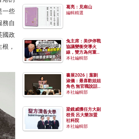
發揮穩定效用？
葛亮：見南山
是一些
編輯精選
服務自
英國政
兔主席：美伊停戰
生根，
協議變衝突導火
線，雙方為何重啟
戰爭？伊朗一早洞
本社編輯部
悉特朗普虛張聲
勢？
書展2026｜葉劉
淑儀：最喜歡姐姐
角色 無官職說話
包袱少
本社編輯部
梁鏡威獲任方大副
校長 呂大樂加盟
社科院
本社編輯部