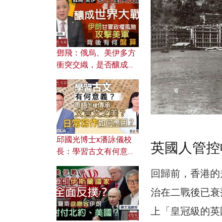
何避免遭AI演算法操
控？
鄧飛：俄烏、美伊多方
衝突交織，是否釀成世
界大戰？ 伊朗甘冒政權
風險攻擊美軍，背後有
何盤算？
邱國光博士x潘詠儀校
英國人管控
長：學習古文有何意
義？ 粵語怎樣傳承文言
回歸前，香港的
文之美？ 日常寫作如何
應用？
治在二戰後已衰
上「皇冠級的英