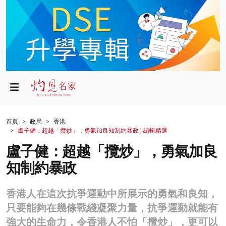
政局
教育
文化
財經
首頁
政局
香港
盧子健：超越「攬炒」，勇氣加良知制約暴政 | 編輯精選
生活
盧子健：超越「攬炒」，勇氣加良
健康
知制約暴政
商業
香港人在這次抗爭運動中所展示的勇氣和良知，
科技
只要能夠在幾條戰綫凝聚力量，抗爭運動就能有
影片
強大的生命力，令香港人不怕「攬炒」，更可以