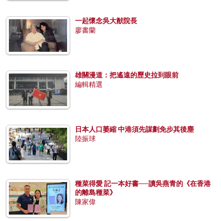
一起懷念吳大猷院長
廖書蘭
雄關漫道：把遙遠的歷史拉到眼前
編輯精選
日本人口萎縮 中港須先謀劃免步其後塵
陸振球
種菜得愛 記一本好書──讀吳燕青的《在香港
的離島種菜》
陳家偉