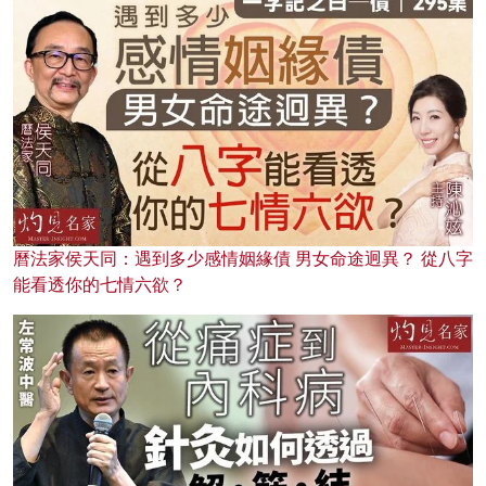
曆法家侯天同：遇到多少感情姻緣債 男女命途迥異？ 從八字
能看透你的七情六欲？