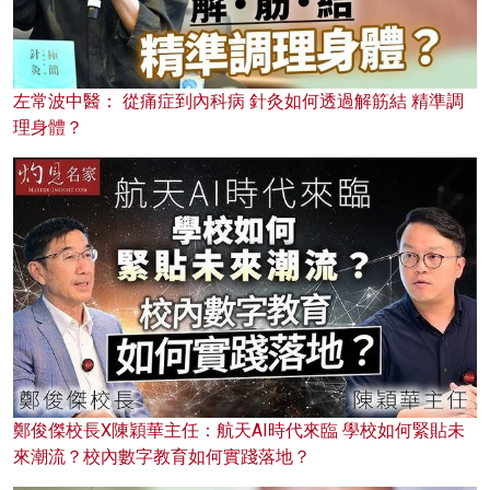
左常波中醫： 從痛症到內科病 針灸如何透過解筋結 精準調
理身體？
鄭俊傑校長X陳穎華主任：航天AI時代來臨 學校如何緊貼未
來潮流？校內數字教育如何實踐落地？