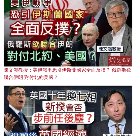
陳文鴻教授：美伊戰爭恐引伊斯蘭國家全面反撲？ 俄羅斯欲
聯合伊朗 對付北約美國？