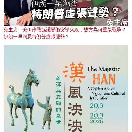
兔主席：美伊停戰協議變衝突導火線，雙方為何重啟戰爭？
伊朗一早洞悉特朗普虛張聲勢？