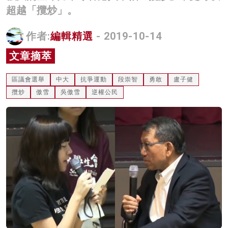
超越「攬炒」。
名家榜
灼見活動
作者:
編輯精選
- 2019-10-14
文章摘萃
關於我們
區議會選舉
中大
抗爭運動
段崇智
勇敢
盧子健
攬炒
傲雪
吳傲雪
逆權公民