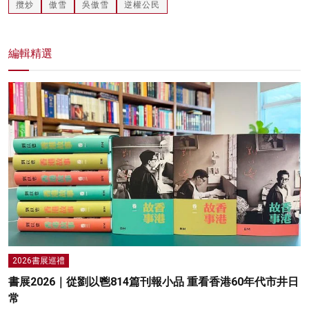
攬炒
傲雪
吳傲雪
逆權公民
編輯精選
2026書展巡禮
書展2026｜從劉以鬯814篇刊報小品 重看香港60年代市井日
常