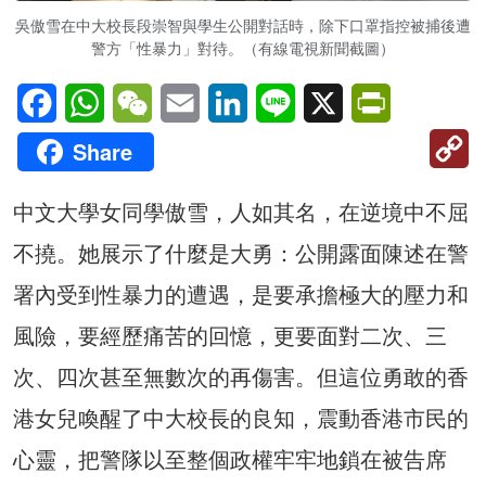
吳傲雪在中大校長段崇智與學生公開對話時，除下口罩指控被捕後遭
警方「性暴力」對待。（有線電視新聞截圖）
Facebook
WhatsApp
WeChat
Email
LinkedIn
Line
X
PrintFriendl
C
Share
Li
中文大學女同學傲雪，人如其名，在逆境中不屈
不撓。她展示了什麼是大勇：公開露面陳述在警
署內受到性暴力的遭遇，是要承擔極大的壓力和
風險，要經歷痛苦的回憶，更要面對二次、三
次、四次甚至無數次的再傷害。但這位勇敢的香
港女兒喚醒了中大校長的良知，震動香港市民的
心靈，把警隊以至整個政權牢牢地鎖在被告席