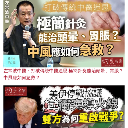
左常波中醫：打破傳統中醫迷思 極簡針灸能治頭暈、胃脹？
中風應如何急救？