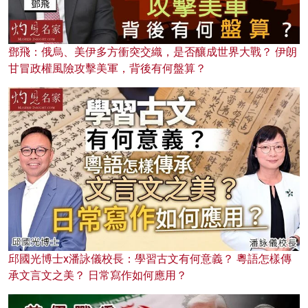
鄧飛：俄烏、美伊多方衝突交織，是否釀成世界大戰？ 伊朗
甘冒政權風險攻擊美軍，背後有何盤算？
邱國光博士x潘詠儀校長：學習古文有何意義？ 粵語怎樣傳
承文言文之美？ 日常寫作如何應用？