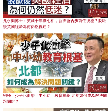
孔永樂博士：英國十年換七相，新揆會否步前任後塵？脫歐
後英國經濟為何仍然低迷？
鄧飛：少子化衝擊「中小幼」教育根基 北都如何成為解決問
題關鍵？