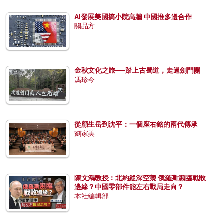
AI發展美國搞小院高牆 中國推多邊合作
關品方
金秋文化之旅──踏上古蜀道，走過劍門關
馮珍今
從顧生岳到沈平：一個座右銘的兩代傳承
劉家美
陳文鴻教授：北約縱深空襲 俄羅斯瀕臨戰敗
邊緣？中國零部件能左右戰局走向？
本社編輯部