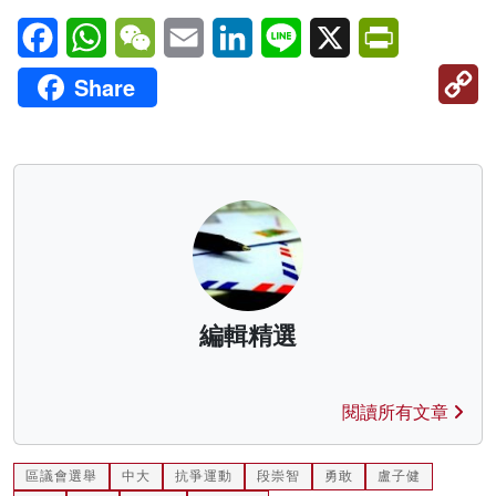
Facebook
WhatsApp
WeChat
Email
LinkedIn
Line
X
PrintFriendl
C
Share
Li
編輯精選
閱讀所有文章
區議會選舉
中大
抗爭運動
段崇智
勇敢
盧子健