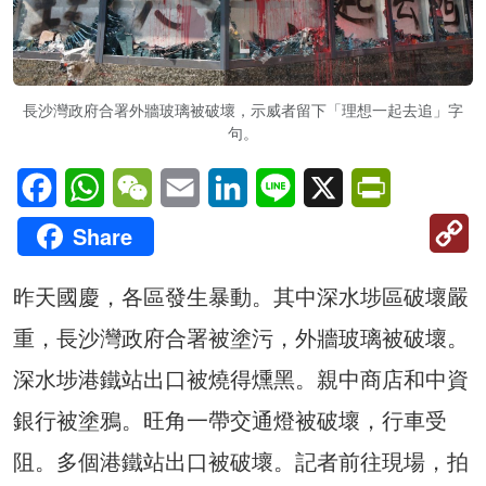
長沙灣政府合署外牆玻璃被破壞，示威者留下「理想一起去追」字
句。
Facebook
WhatsApp
WeChat
Email
LinkedIn
Line
X
PrintFriendl
C
Share
Li
昨天國慶，各區發生暴動。其中深水埗區破壞嚴
重，長沙灣政府合署被塗污，外牆玻璃被破壞。
深水埗港鐵站出口被燒得燻黑。親中商店和中資
銀行被塗鴉。旺角一帶交通燈被破壞，行車受
阻。多個港鐵站出口被破壞。記者前往現場，拍