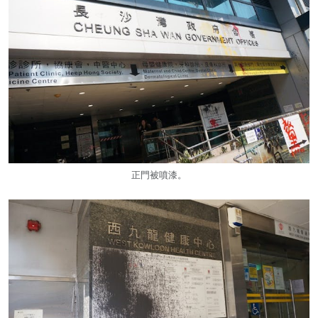
正門被噴漆。