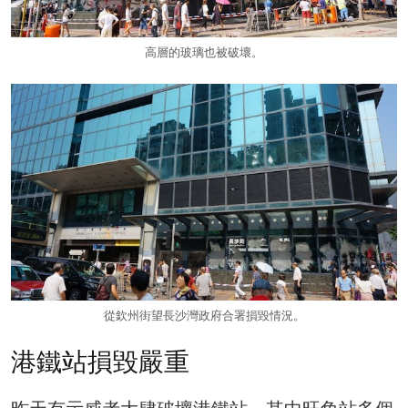
高層的玻璃也被破壞。
從欽州街望長沙灣政府合署損毀情況。
港鐵站損毀嚴重