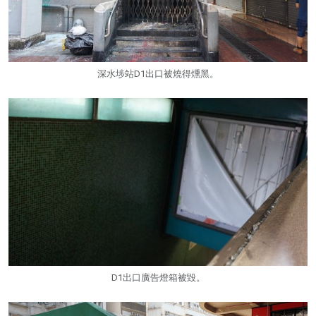
深水埗站D1出口被燒得燻黑。
D1出口廣告燈箱被毀。