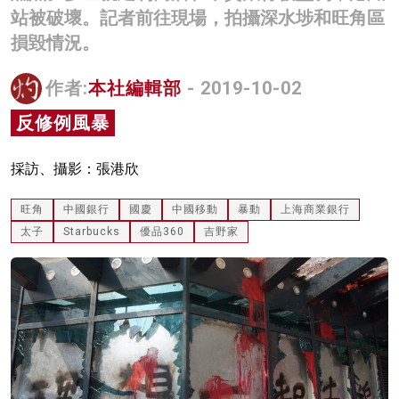
站被破壞。記者前往現場，拍攝深水埗和旺角區
名家榜
損毀情況。
灼見活動
作者:
本社編輯部
- 2019-10-02
關於我們
反修例風暴
採訪、攝影：張港欣
旺角
中國銀行
國慶
中國移動
暴動
上海商業銀行
太子
Starbucks
優品360
吉野家