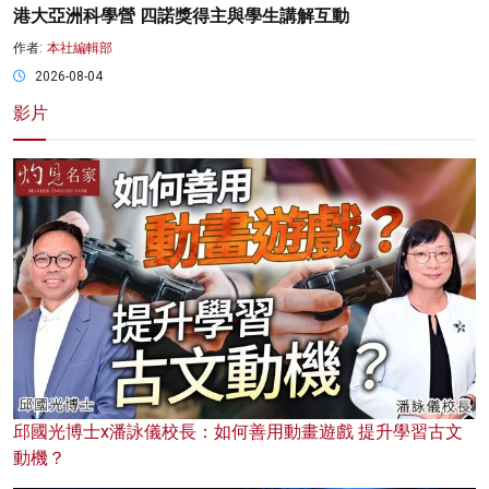
港大亞洲科學營 四諾獎得主與學生講解互動
作者:
本社編輯部
2026-08-04
影片
邱國光博士x潘詠儀校長：如何善用動畫遊戲 提升學習古文
動機？