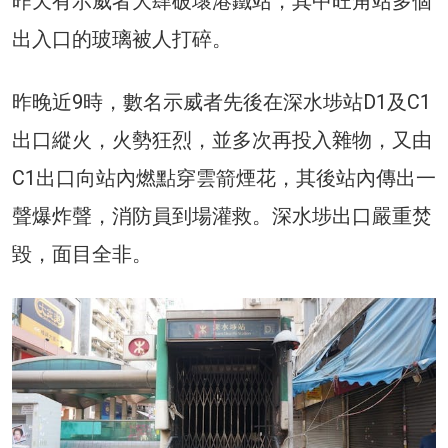
昨天有示威者大肆破壞港鐵站，其中旺角站多個
出入口的玻璃被人打碎。
昨晚近9時，數名示威者先後在深水埗站D1及C1
出口縱火，火勢狂烈，並多次再投入雜物，又由
C1出口向站內燃點穿雲箭煙花，其後站內傳出一
聲爆炸聲，消防員到場灌救。深水埗出口嚴重焚
毀，面目全非。