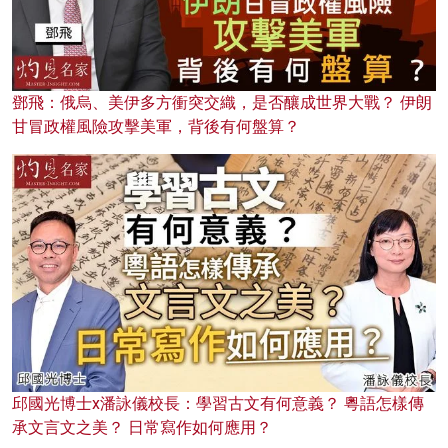
鄧飛：俄烏、美伊多方衝突交織，是否釀成世界大戰？ 伊朗
甘冒政權風險攻擊美軍，背後有何盤算？
邱國光博士x潘詠儀校長：學習古文有何意義？ 粵語怎樣傳
承文言文之美？ 日常寫作如何應用？