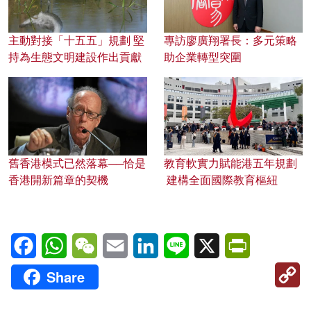
主動對接「十五五」規劃 堅
專訪廖廣翔署長：多元策略
持為生態文明建設作出貢獻
助企業轉型突圍
舊香港模式已然落幕──恰是
教育軟實力賦能港五年規劃
香港開新篇章的契機
建構全面國際教育樞紐
Facebook
WhatsApp
WeChat
Email
LinkedIn
Line
X
PrintFriendl
C
Share
Li