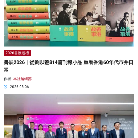
2026書展巡禮
書展2026｜從劉以鬯814篇刊報小品 重看香港60年代市井日
常
作者:
本社編輯部
2026-08-06