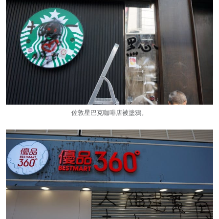
佐敦星巴克咖啡店被塗鴉。