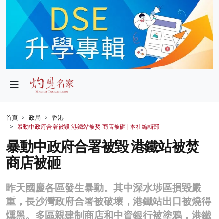
政局
教育
文化
財經
首頁
政局
香港
暴動中政府合署被毀 港鐵站被焚 商店被砸 | 本社編輯部
生活
暴動中政府合署被毀 港鐵站被焚
健康
商店被砸
商業
昨天國慶各區發生暴動。其中深水埗區損毀嚴
科技
重，長沙灣政府合署被破壞，港鐵站出口被燒得
影片
燻黑。多區親建制商店和中資銀行被塗鴉，港鐵