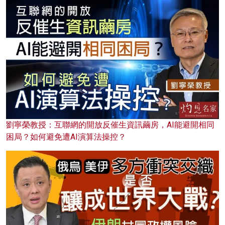
劉寧榮教授：互聯網的開放反催生資訊繭房，AI能避開相同
困局？如何避免遭AI演算法操控？