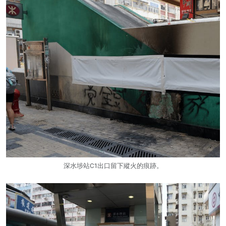
深水埗站C1出口留下縱火的痕跡。