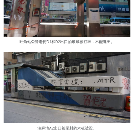
旺角站亞皆老街D1和D2出口的玻璃被打碎，不能進出。
油麻地A2出口被圍封的木板被毀。