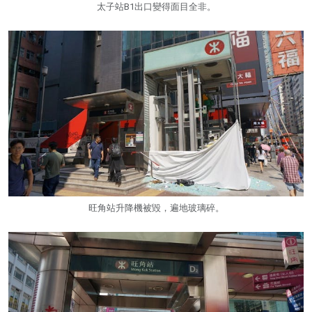
太子站B1出口變得面目全非。
旺角站升降機被毀，遍地玻璃碎。