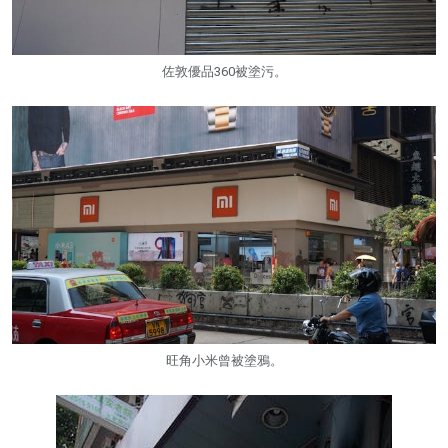
佐敦優品360被塗污。
旺角小米曾被塗鴉。