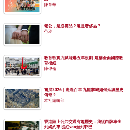
陳章華
老公，是必需品？還是奢侈品？
范玲
教育軟實力賦能港五年規劃 建構全面國際教
育樞紐
陳偉倫
書展2026｜走過百年 九龍寨城如何延續歷史
傳奇？
本社編輯部
香港陸上公共交通有趣歷史：我從白牌車坐
到網約車 從紅van坐到邨巴