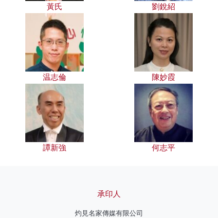
黃氏
劉銳紹
温志倫
陳妙霞
譚新強
何志平
承印人
灼見名家傳媒有限公司