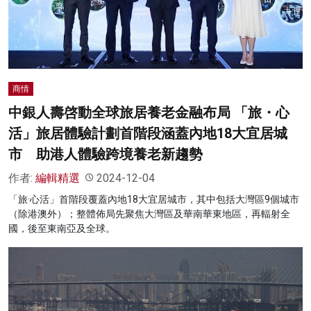
名家榜
灼見活動
關於我們
商情
中銀人壽啓動全球旅居養老金融布局 「旅・心
活」旅居體驗計劃首階段涵蓋內地18大宜居城
市 助港人體驗跨境養老新趨勢
作者:
編輯精選
2024-12-04
「旅·心活」首階段覆蓋內地18大宜居城市，其中包括大灣區9個城市
（除港澳外）；整體佈局先聚焦大灣區及華南華東地區，再輻射全
國，後至東南亞及全球。