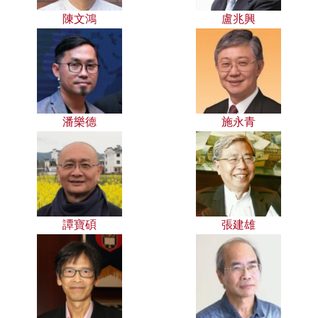
陳文鴻
盧兆興
潘樂德
施永青
譚寶碩
張建雄