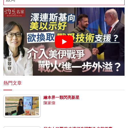
熱門文章
繪本界一顆閃亮新星
陳家偉