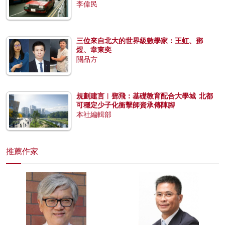
李偉民
三位來自北大的世界級數學家：王虹、鄧
煜、韋東奕
關品方
規劃建言︱鄧飛：基礎教育配合大學城 北都
可穩定少子化衝擊師資承傳陣腳
本社編輯部
推薦作家