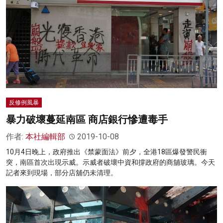
反修例風暴
暴力破壞蔓延南區 商店銀行慘遭毒手
作者:
本社編輯部
2019-10-08
10月4日晚上，政府推出《禁蒙面法》前夕，全港18區爆發警民衝
突，南區首次出現示威。示威者破壞中資和撐政府的商舖玻璃。今天
記者來到現場，部分店舖仍未清理。