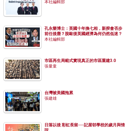
本社編輯部
孔永樂博士：英國十年換七相，新揆會否步
前任後塵？脫歐後英國經濟為何仍然低迷？
本社編輯部
市區再生局範式實現真正的市區重建3.0
張量童
台灣被美國拖累
張建雄
日落以後 彩虹長留──記屋邨學校的歲月與情
誼