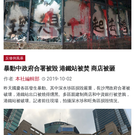
反修例風暴
暴動中政府合署被毀 港鐵站被焚 商店被砸
作者:
本社編輯部
2019-10-02
昨天國慶各區發生暴動。其中深水埗區損毀嚴重，長沙灣政府合署被
破壞，港鐵站出口被燒得燻黑。多區親建制商店和中資銀行被塗鴉，
港鐵站被破壞。記者前往現場，拍攝深水埗和旺角區損毀情況。