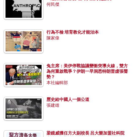
何民傑
行為不檢 培育教化才能治本
陳家偉
兔主席：美伊停戰協議變衝突導火線，雙方
為何重啟戰爭？伊朗一早洞悉特朗普虛張聲
勢？
本社編輯部
歷史給中國人一個公道
張建雄
梁鏡威獲任方大副校長 呂大樂加盟社科院