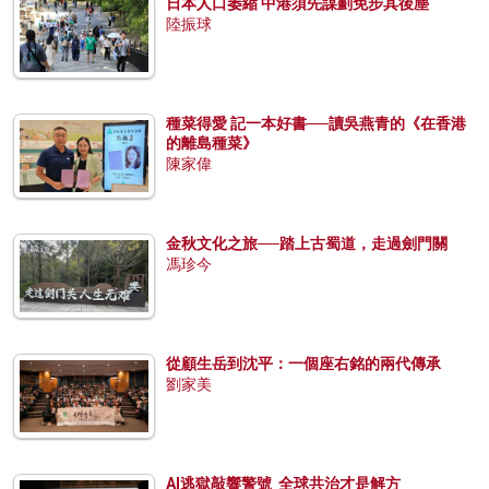
日本人口萎縮 中港須先謀劃免步其後塵
陸振球
種菜得愛 記一本好書──讀吳燕青的《在香港
的離島種菜》
陳家偉
金秋文化之旅──踏上古蜀道，走過劍門關
馮珍今
從顧生岳到沈平：一個座右銘的兩代傳承
劉家美
AI逃獄敲響警號 全球共治才是解方