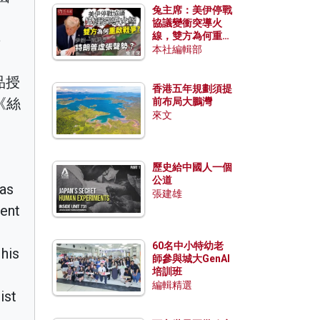
兔主席：美伊停戰
協議變衝突導火
線，雙方為何重啟
事
戰爭？伊朗一早洞
本社編輯部
悉特朗普虛張聲
勢？
品授
香港五年規劃須提
《絲
前布局大鵬灣
來文
歷史給中國人一個
公道
 as
張建雄
ment
60名中小特幼老
his
師參與城大GenAI
培訓班
編輯精選
ist