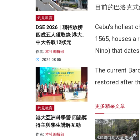
目前的巴洛克式建
灼見教育
Cebu’s holiest ch
DSE 2026｜聯招放榜
四成五人獲取錄 港大、
1565, houses a r
中大各取12狀元
Nino) that dates
作者:
本社編輯部
2026-08-05
The current Baro
restored after t
更多精采文章
灼見教育
港大亞洲科學營 四諾獎
得主與學生講解互動
作者:
本社編輯部