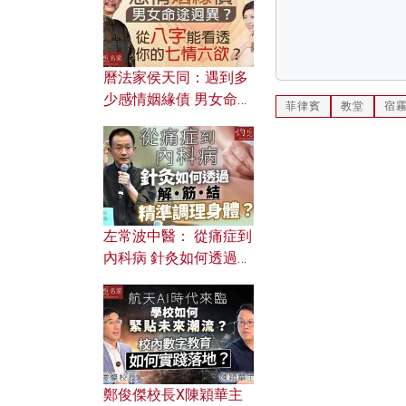
曆法家侯天同：遇到多
少感情姻緣債 男女命途
菲律賓
教堂
宿
迥異？ 從八字能看透你
的七情六欲？
左常波中醫： 從痛症到
內科病 針灸如何透過解
筋結 精準調理身體？
鄭俊傑校長X陳穎華主