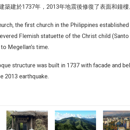
築建於1737年，2013年地震後修復了表面和鐘樓
urch, the first church in the Philippines established 
evered Flemish statuette of the Christ child (Santo
 to Megellan’s time.
que structure was built in 1737 with facade and bel
he 2013 earthquake.