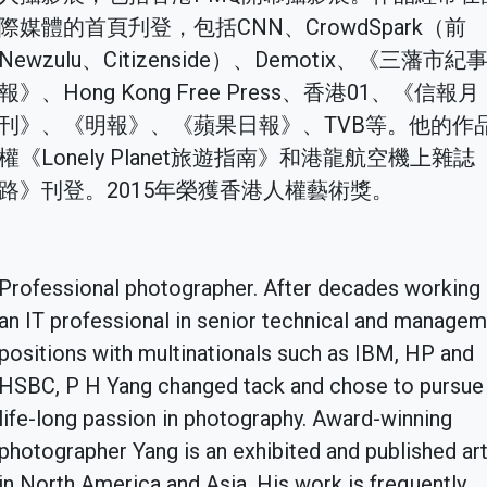
際媒體的首頁刋登，包括CNN、CrowdSpark（前
Newzulu、Citizenside）、Demotix、《三藩市紀
報》、Hong Kong Free Press、香港01、《信報月
刊》、《明報》、《蘋果日報》、TVB等。他的作
權《Lonely Planet旅遊指南》和港龍航空機上雜誌
路》刊登。2015年榮獲香港人權藝術獎。
Professional photographer. After decades working
an IT professional in senior technical and manage
positions with multinationals such as IBM, HP and
HSBC, P H Yang changed tack and chose to pursue 
life-long passion in photography. Award-winning
photographer Yang is an exhibited and published art
in North America and Asia. His work is frequently