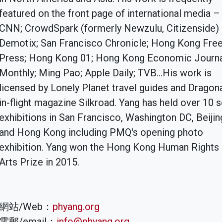
featured on the front page of international media –
CNN; CrowdSpark (formerly Newzulu, Citizenside)
Demotix; San Francisco Chronicle; Hong Kong Fre
Press; Hong Kong 01; Hong Kong Economic Journ
Monthly; Ming Pao; Apple Daily; TVB...His work is
licensed by Lonely Planet travel guides and Dragona
in-flight magazine Silkroad. Yang has held over 10 
exhibitions in San Francisco, Washington DC, Beijin
and Hong Kong including PMQ's opening photo
exhibition. Yang won the Hong Kong Human Rights
Arts Prize in 2015.
網站/Web：
phyang.org
電郵/email：
info@phyang.org