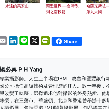
永遠的萬安山
蘭遊世界──台灣系
哈薩克斯坦─
列之南投篇
第九大國
pp
eChat
Email
LinkedIn
Line
X
PrintFriendly
Share
楊必興 P H Yang
專業攝影師。人生上半場在IBM、惠普和匯豐銀行
國公司擔任高級技術及管理層的IT人。數十年後，
興改變了軌跡，選擇追求他對攝影的終身熱愛。他
殊榮，在三藩市、華盛頓、北京和香港曾舉辦十多
人攝影展，包括香港PMQ開幕攝影展。作品經常在