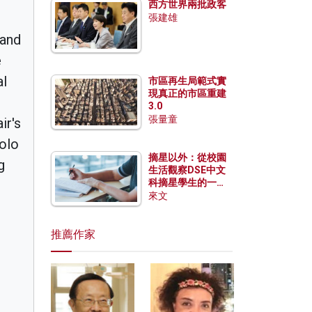
西方世界兩批政客
張建雄
 and
e
al
市區再生局範式實
現真正的市區重建
3.0
張量童
ir's
solo
摘星以外：從校園
g
生活觀察DSE中文
科摘星學生的一點
特質
來文
推薦作家