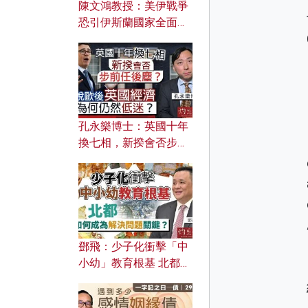
陳文鴻教授：美伊戰爭
恐引伊斯蘭國家全面反
撲？ 俄羅斯欲聯合伊朗
對付北約美國？
孔永樂博士：英國十年
換七相，新揆會否步前
任後塵？脫歐後英國經
濟為何仍然低迷？
鄧飛：少子化衝擊「中
小幼」教育根基 北都如
何成為解決問題關鍵？