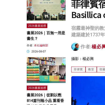
菲律賓宿霧
Basillica
2026書展巡禮
宿霧最神聖的教
書展2026｜百無一用是
建築建於1737
書生？
作者:
本社編輯部
作者:
楊必興 
2026-08-07
攝影：楊必興
菲律賓
教堂
宿
2026書展巡禮
書展2026｜從劉以鬯
814篇刊報小品 重看香