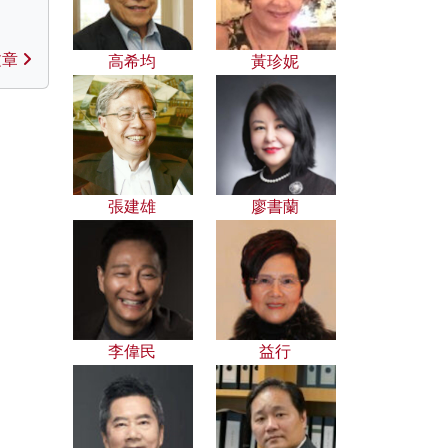
文章
高希均
黃珍妮
張建雄
廖書蘭
李偉民
益行