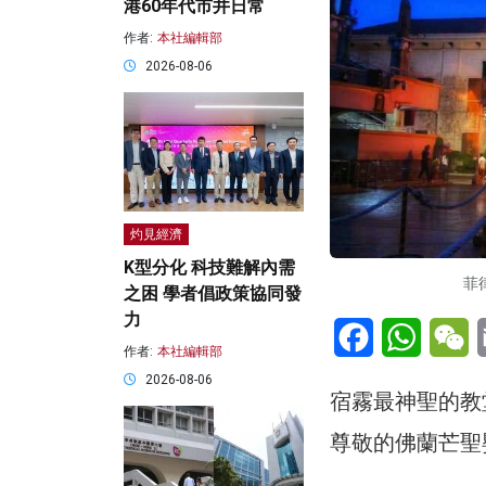
港60年代市井日常
作者:
本社編輯部
2026-08-06
灼見經濟
K型分化 科技難解內需
菲律
之困 學者倡政策協同發
力
Facebook
WhatsA
W
作者:
本社編輯部
2026-08-06
宿霧最神聖的教
尊敬的佛蘭芒聖