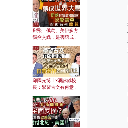
何避免遭AI演算法操
控？
鄧飛：俄烏、美伊多方
衝突交織，是否釀成世
界大戰？ 伊朗甘冒政權
風險攻擊美軍，背後有
何盤算？
邱國光博士x潘詠儀校
長：學習古文有何意
義？ 粵語怎樣傳承文言
文之美？ 日常寫作如何
應用？