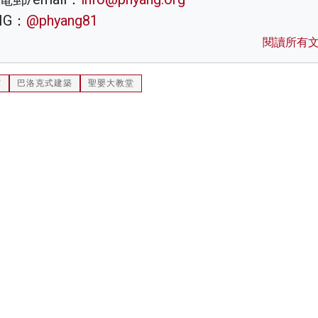
IG：
@phyang81
閱讀所有
霧
巴洛克式建築
聖嬰大教堂