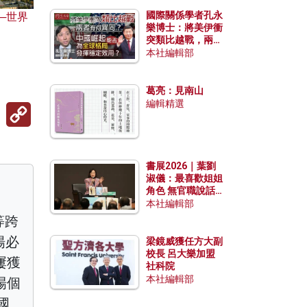
國際關係學者孔永
─世界
樂博士：將美伊衝
突類比越戰，兩者
有何異同？中國崛
本社編輯部
起能否為全球格局
發揮穩定效用？
葛亮：見南山
編輯精選
Copy
Link
書展2026｜葉劉
淑儀：最喜歡姐姐
角色 無官職說話
包袱少
本社編輯部
等跨
楊必
梁鏡威獲任方大副
校長 呂大樂加盟
屢獲
社科院
本社編輯部
場個
國