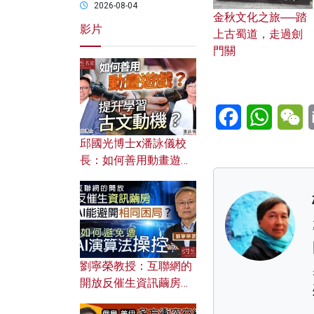
2026-08-04
金秋文化之旅──踏
影片
上古蜀道，走過劍
門關
Facebook
WhatsA
W
邱國光博士x潘詠儀校
長：如何善用動畫遊戲
提升學習古文動機？
劉寧榮教授：互聯網的
開放反催生資訊繭房，
AI能避開相同困局？如