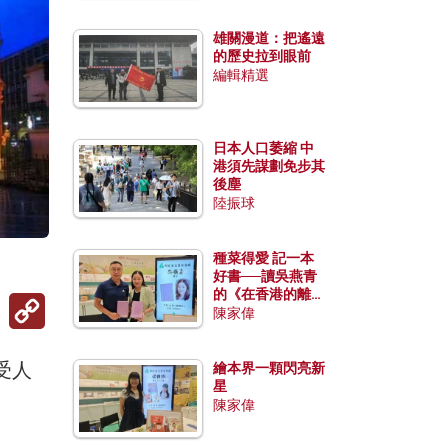
雄關漫道：把遙遠
的歷史拉到眼前
編輯精選
日本人口萎縮 中
港須先謀劃免步其
後塵
陸振球
種菜得愛 記一本
好書──讀吳燕青
的《在香港的離島
Copy
種菜》
陳家偉
Link
受人
繪本界一顆閃亮新
星
陳家偉