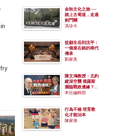
。
金秋文化之旅──
踏上古蜀道，走過
劍門關
in
馮珍今
從顧生岳到沈平：
一個座右銘的兩代
傳承
劉家美
fry
陳文鴻教授：北約
縱深空襲 俄羅斯
瀕臨戰敗邊緣？中
國零部件能左右戰
本社編輯部
局走向？
行為不檢 培育教
化才能治本
陳家偉