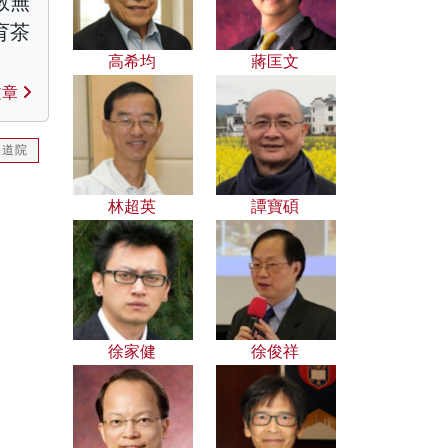
教無
育茶
高希均
蔣匡文
文章
修道院
林超英
譚寶碩
徐家健
徐俊祥