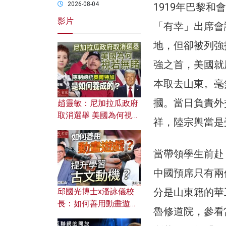
2026-08-04
1919年巴黎
影片
「有幸」出席會
地，但卻被列強
強之首，美國就
本取去山東。毫
摑。當日負責外
趙靈敏：尼加拉瓜政府
取消選舉 美國為何視若
祥，陸宗輿當是
無睹？ 專制總統奧爾特
加是如何養成的？
當帶領學生前赴
中國預席只有兩
分是山東籍的華
邱國光博士x潘詠儀校
長：如何善用動畫遊戲
魯修道院，參看
提升學習古文動機？