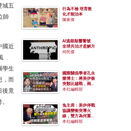
雙城五
行為不檢 培育教
化才能治本
位師
陳家偉
AI逃獄敲響警號
中國近
全球共治才是解方
何民傑
風
團學生
國際關係學者孔永
想，而
樂博士：將美伊衝
突類比越戰，兩者
有何異同？中國崛
本社編輯部
日後竟
起能否為全球格局
發揮穩定效用？
考。
兔主席：美伊停戰
協議變衝突導火
線，雙方為何重啟
戰爭？伊朗一早洞
本社編輯部
悉特朗普虛張聲