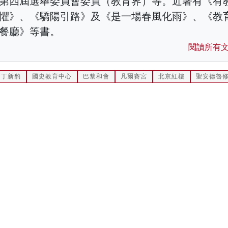
第四屆選舉委員會委員（教育界）等。近著有《有
懼》、《驕陽引路》及《是一場春風化雨》、《教
餐廳》等書。
閱讀所有
丁新豹
國史教育中心
巴黎和會
凡爾賽宮
北京紅樓
聖安德魯