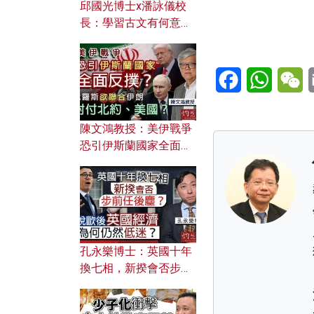
邱國光博士x潘詠儀校
長：學習古文有何意
義？ 粵語怎樣傳承文言
文之美？ 日常寫作如何
Facebook
WhatsA
W
應用？
陳文鴻教授：美伊戰爭
恐引伊斯蘭國家全面反
撲？ 俄羅斯欲聯合伊朗
對付北約美國？
孔永樂博士：英國十年
換七相，新揆會否步前
任後塵？脫歐後英國經
濟為何仍然低迷？