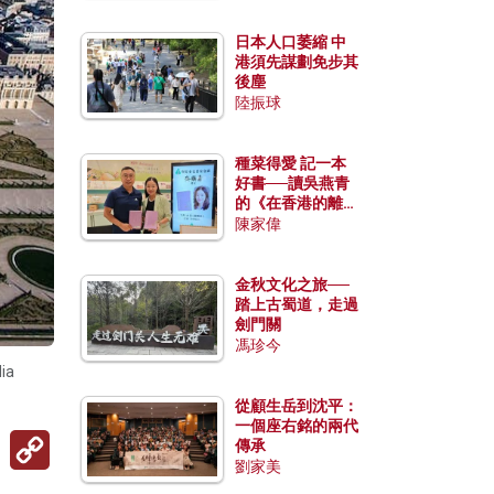
日本人口萎縮 中
港須先謀劃免步其
後塵
陸振球
種菜得愛 記一本
好書──讀吳燕青
的《在香港的離島
種菜》
陳家偉
金秋文化之旅──
踏上古蜀道，走過
劍門關
馮珍今
ia
從顧生岳到沈平：
一個座右銘的兩代
Copy
傳承
Link
劉家美