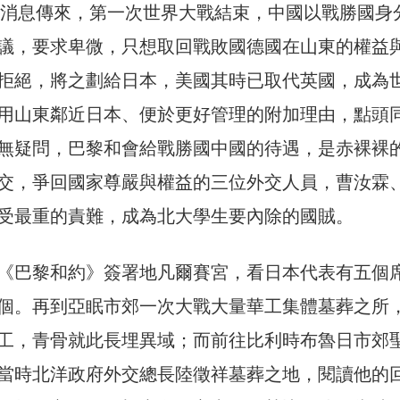
和會消息傳來，第一次世界大戰結束，中國以戰勝國身
議，要求卑微，只想取回戰敗國德國在山東的權益
拒絕，將之劃給日本，美國其時已取代英國，成為
用山東鄰近日本、便於更好管理的附加理由，點頭
無疑問，巴黎和會給戰勝國中國的待遇，是赤裸裸
交，爭回國家尊嚴與權益的三位外交人員，曹汝霖
受最重的責難，成為北大學生要內除的國賊。
《巴黎和約》簽署地凡爾賽宮，看日本代表有五個
個。再到亞眠市郊一次大戰大量華工集體墓葬之所
工，青骨就此長埋異域；而前往比利時布魯日市郊
當時北洋政府外交總長陸徵祥墓葬之地，閱讀他的