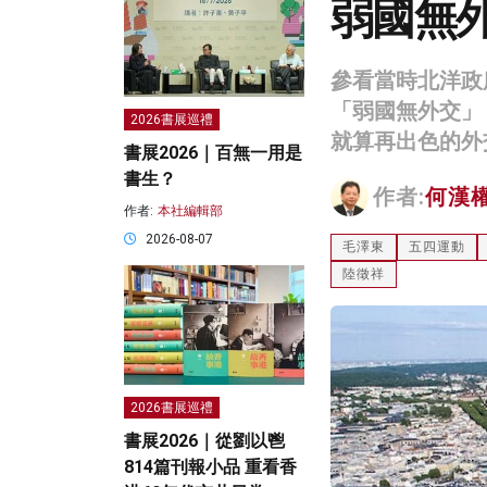
弱國無
參看當時北洋政
「弱國無外交」
2026書展巡禮
就算再出色的外
書展2026｜百無一用是
書生？
作者:
何漢
作者:
本社編輯部
2026-08-07
毛澤東
五四運動
陸徵祥
2026書展巡禮
書展2026｜從劉以鬯
814篇刊報小品 重看香