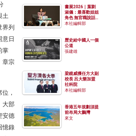
勢？
分
書展2026｜葉劉
淑儀：最喜歡姐姐
與土
角色 無官職說話
包袱少
本社編輯部
世界列
同意日
歷史給中國人一個
公道
的掌
張建雄
、章宗
梁鏡威獲任方大副
校長 呂大樂加盟
社科院
本社編輯部
席位，
，大部
香港五年規劃須提
前布局大鵬灣
聖安德
來文
回憶錄