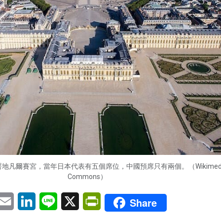
地凡爾賽宮，當年日本代表有五個席位，中國預席只有兩個。（Wikimed
Commons）
pp
eChat
Email
LinkedIn
Line
X
PrintFriendly
Share