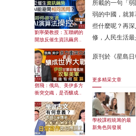
所載的一句「弱
弱的中國，就算
些什麼呢？再深
劉寧榮教授：互聯網的
修，人民生活最
開放反催生資訊繭房，
AI能避開相同困局？如
何避免遭AI演算法操
原刊於《星島日
控？
更多精采文章
鄧飛：俄烏、美伊多方
衝突交織，是否釀成世
界大戰？ 伊朗甘冒政權
風險攻擊美軍，背後有
何盤算？
學校課程統籌的最
新角色與發展