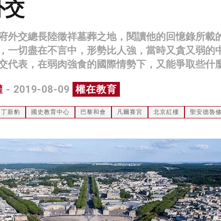
外交
府外交總長陸徵祥墓葬之地，閱讀他的回憶錄所載
，一切盡在不言中，形勢比人強，當時又貪又弱的
交代表，在弱肉強食的國際情勢下，又能爭取些什
權
- 2019-08-09
權在教育
丁新豹
國史教育中心
巴黎和會
凡爾賽宮
北京紅樓
聖安德魯