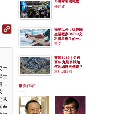
台灣被美國拖累
張建雄
Copy
摘星以外：從校園
Link
生活觀察DSE中文
科摘星學生的一點
特質
來文
書展2026｜走過
百年 九龍寨城如
何延續歷史傳奇？
采中
本社編輯部
學生
題，
推薦作家
及
全國
屆至