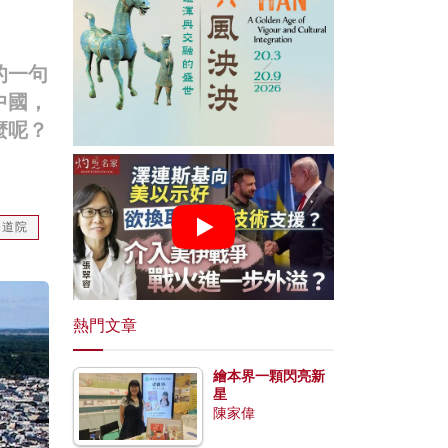
的一句
中國，
麼呢？
修道院
熱門文章
繪本界一顆閃亮新
星
陳家偉