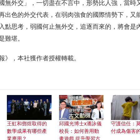
國無外交」，一切盡在不言中，形勢比人強，當時
再出色的外交代表，在弱肉強食的國際情勢下，又
入點思考，弱國何止無外交，追逐而來的，將會是
是難堪。
報》，本社獲作者授權轉載。
王虹和鄧煜取得的
邱國光博士x潘詠儀
守護信任：
數學成果有哪些產
校長：如何善用動
付成為傷害
業應用？
畫遊戲 提升學習古