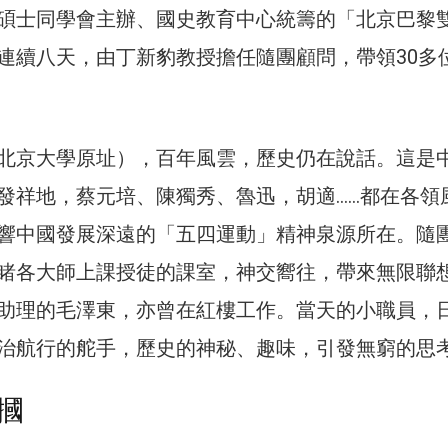
碩士同學會主辦、國史教育中心統籌的「北京巴黎
連續八天，由丁新豹教授擔任隨團顧問，帶領30多
北京大學原址），百年風雲，歷史仍在說話。這是
發祥地，蔡元培、陳獨秀、魯迅，胡適……都在各領
響中國發展深遠的「五四運動」精神泉源所在。隨
睹各大師上課授徒的課室，神交嚮往，帶來無限聯
助理的毛澤東，亦曾在紅樓工作。當天的小職員，
治航行的舵手，歷史的神秘、趣味，引發無窮的思
摑