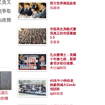
又貪又
西方世界兩批政客
張建雄
能爭取
內政難
市區再生局範式實
現真正的市區重建
3.0
張量童
孔永樂博士：英國
十年換七相，新揆
會否步前任後塵？
脫歐後英國經濟為
本社編輯部
何仍然低迷？
60名中小特幼老
師參與城大GenAI
培訓班
莫讓託
編輯精選
的契機