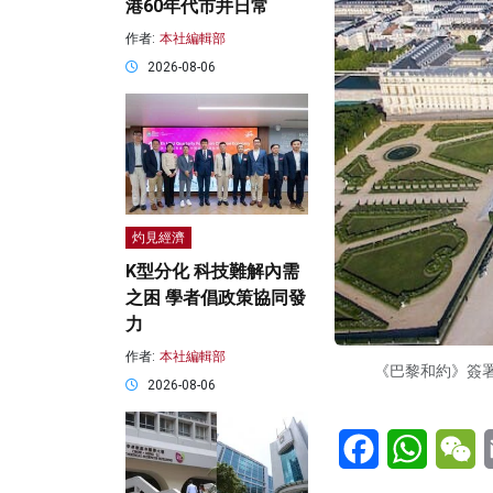
港60年代市井日常
作者:
本社編輯部
2026-08-06
灼見經濟
K型分化 科技難解內需
之困 學者倡政策協同發
力
作者:
本社編輯部
《巴黎和約》簽署
2026-08-06
Facebook
WhatsA
W