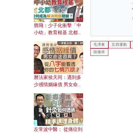
鄧飛：少子化衝擊「中
小幼」教育根基 北都如
何成為解決問題關鍵？
毛澤東
五四運動
陸徵祥
曆法家侯天同：遇到多
少感情姻緣債 男女命途
迥異？ 從八字能看透你
的七情六欲？
左常波中醫： 從痛症到