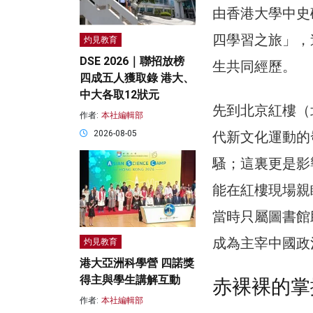
由香港大學中史
四學習之旅」，
灼見教育
DSE 2026｜聯招放榜
生共同經歷。
四成五人獲取錄 港大、
中大各取12狀元
先到北京紅樓（
作者:
本社編輯部
代新文化運動的
2026-08-05
騷；這裏更是影
能在紅樓現場親
當時只屬圖書館
成為主宰中國政
灼見教育
港大亞洲科學營 四諾獎
得主與學生講解互動
赤裸裸的掌
作者:
本社編輯部