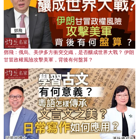
鄧飛：俄烏、美伊多方衝突交織，是否釀成世界大戰？ 伊朗
甘冒政權風險攻擊美軍，背後有何盤算？