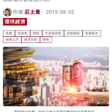
名家榜
作者:
莊太量
- 2019-08-02
灼見活動
環球經濟
關於我們
美國
貿易戰
關稅
中美貿易戰
加徵關稅
美國股市
物價上升
經濟分析
雙輸