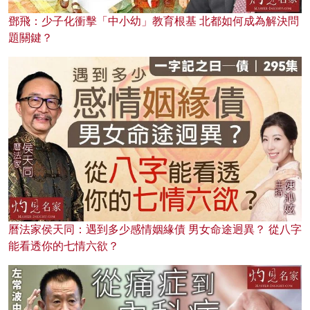
鄧飛：少子化衝擊「中小幼」教育根基 北都如何成為解決問
題關鍵？
曆法家侯天同：遇到多少感情姻緣債 男女命途迥異？ 從八字
能看透你的七情六欲？