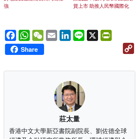
強
貨上市 助推人民幣國際化
Facebook
WhatsApp
WeChat
Email
LinkedIn
Line
X
PrintFriendl
C
Share
Li
莊太量
香港中文大學新亞書院副院長、劉佐德全球