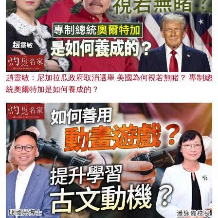
趙靈敏：尼加拉瓜政府取消選舉 美國為何視若無睹？ 專制總
統奧爾特加是如何養成的？