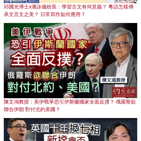
邱國光博士x潘詠儀校長：學習古文有何意義？ 粵語怎樣傳
承文言文之美？ 日常寫作如何應用？
陳文鴻教授：美伊戰爭恐引伊斯蘭國家全面反撲？ 俄羅斯欲
聯合伊朗 對付北約美國？