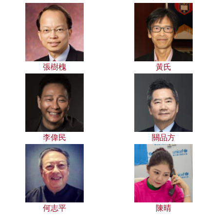
張樹槐
黃氏
李偉民
關品方
何志平
陳晴