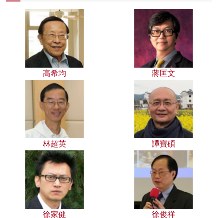
高希均
蔣匡文
林超英
譚寶碩
徐家健
徐俊祥