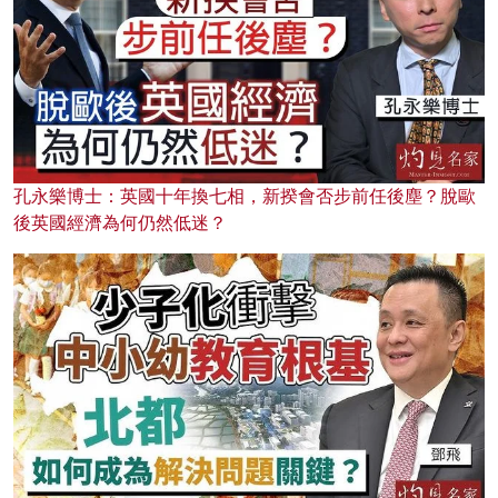
孔永樂博士：英國十年換七相，新揆會否步前任後塵？脫歐
後英國經濟為何仍然低迷？