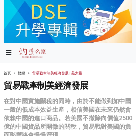
政局
教育
文化
財經
首頁
財經
貿易戰牽制美經濟發展 | 莊太量
生活
貿易戰牽制美經濟發展
健康
在對中國實施關稅的同時，由於不能做到如中國
商業
一般的低成本效益生產，相信美國在未來仍然會
依賴中國的進口商品。若美國不撤除向價值2500
科技
億的中國貨品所開徵的關稅，貿易戰對美國的負
影片
面影響將會慢慢浮現。