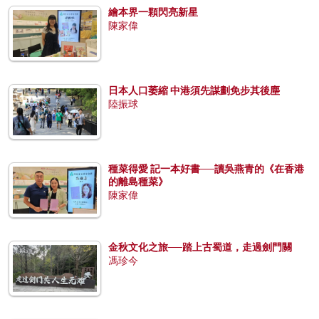
繪本界一顆閃亮新星
陳家偉
日本人口萎縮 中港須先謀劃免步其後塵
陸振球
種菜得愛 記一本好書──讀吳燕青的《在香港
的離島種菜》
陳家偉
金秋文化之旅──踏上古蜀道，走過劍門關
馮珍今