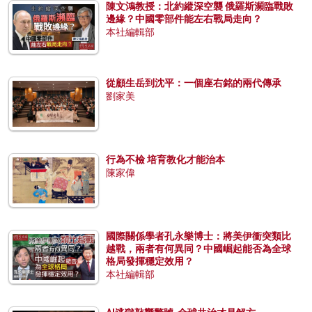
陳文鴻教授：北約縱深空襲 俄羅斯瀕臨戰敗
邊緣？中國零部件能左右戰局走向？
本社編輯部
從顧生岳到沈平：一個座右銘的兩代傳承
劉家美
行為不檢 培育教化才能治本
陳家偉
國際關係學者孔永樂博士：將美伊衝突類比
越戰，兩者有何異同？中國崛起能否為全球
格局發揮穩定效用？
本社編輯部