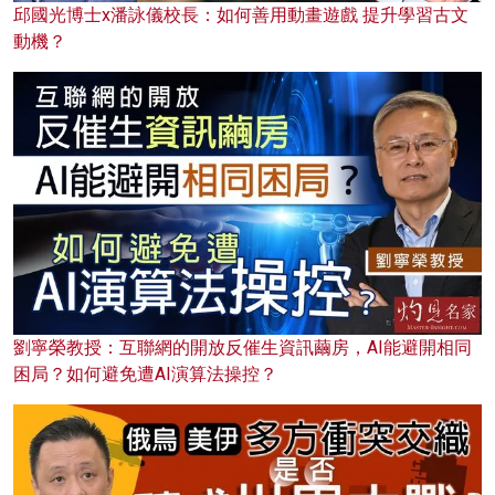
邱國光博士x潘詠儀校長：如何善用動畫遊戲 提升學習古文
動機？
劉寧榮教授：互聯網的開放反催生資訊繭房，AI能避開相同
困局？如何避免遭AI演算法操控？