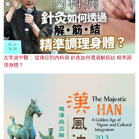
左常波中醫： 從痛症到內科病 針灸如何透過解筋結 精準調
理身體？