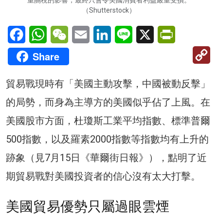
重關稅的影響，最終只會令美國消費者利益嚴重受損。
（Shutterstock）
Facebook
WhatsApp
WeChat
Email
LinkedIn
Line
X
PrintFriendl
C
Share
Li
貿易戰現時有「美國主動攻擊，中國被動反擊」
的局勢，而身為主導方的美國似乎佔了上風。在
美國股市方面，杜瓊斯工業平均指數、標準普爾
500指數，以及羅素2000指數等指數均有上升的
跡象（見7月15日《華爾街日報》），點明了近
期貿易戰對美國投資者的信心沒有太大打擊。
美國貿易優勢只屬過眼雲煙