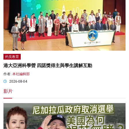
灼見教育
港大亞洲科學營 四諾獎得主與學生講解互動
作者:
本社編輯部
2026-08-04
影片