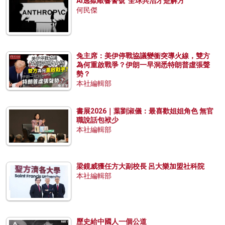
AI逃獄敲響警號 全球共治才是解方
何民傑
兔主席：美伊停戰協議變衝突導火線，雙方
為何重啟戰爭？伊朗一早洞悉特朗普虛張聲
勢？
本社編輯部
書展2026｜葉劉淑儀：最喜歡姐姐角色 無官
職說話包袱少
本社編輯部
梁鏡威獲任方大副校長 呂大樂加盟社科院
本社編輯部
歷史給中國人一個公道