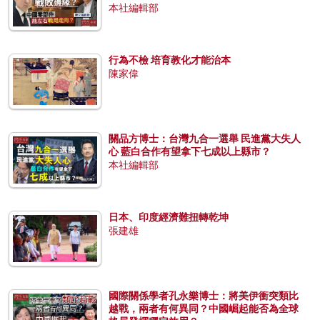
本社編輯部
行為不檢 培育教化才能治本
陳家偉
關品方博士：台灣九合一選舉 民進黨大失人
心 藍白合作有望拿下七成以上縣市？
本社編輯部
日本、印度經濟難扭轉乾坤
張建雄
國際關係學者孔永樂博士：將美伊衝突類比
越戰，兩者有何異同？中國崛起能否為全球