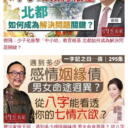
鄧飛：少子化衝擊「中小幼」教育根基 北都如何成為解決問
題關鍵？
曆法家侯天同：遇到多少感情姻緣債 男女命途迥異？ 從八字