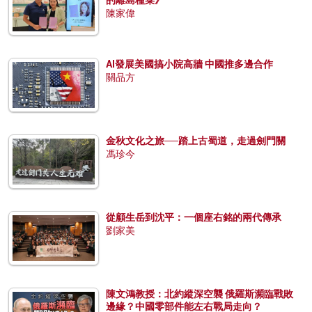
陳家偉
AI發展美國搞小院高牆 中國推多邊合作
關品方
金秋文化之旅──踏上古蜀道，走過劍門關
馮珍今
從顧生岳到沈平：一個座右銘的兩代傳承
劉家美
陳文鴻教授：北約縱深空襲 俄羅斯瀕臨戰敗
邊緣？中國零部件能左右戰局走向？