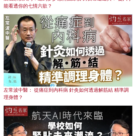
能看透你的七情六欲？
左常波中醫： 從痛症到內科病 針灸如何透過解筋結 精準調
理身體？