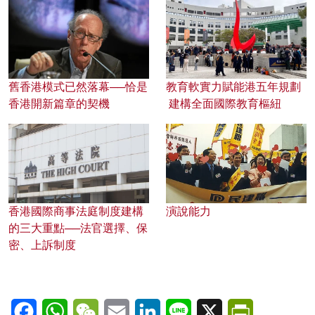
舊香港模式已然落幕──恰是
教育軟實力賦能港五年規劃
香港開新篇章的契機
建構全面國際教育樞紐
香港國際商事法庭制度建構
演說能力
的三大重點──法官選擇、保
密、上訴制度
Facebook
WhatsApp
WeChat
Email
LinkedIn
Line
X
PrintFriendl