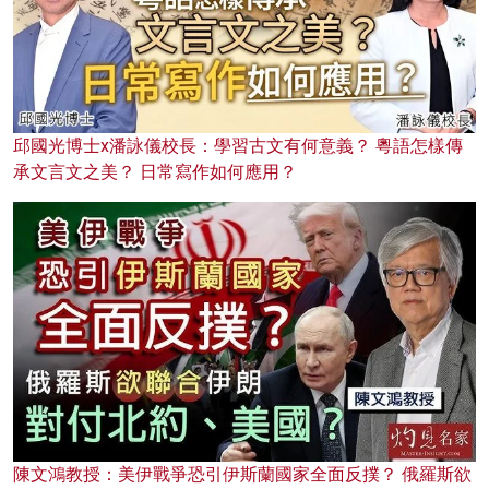
邱國光博士x潘詠儀校長：學習古文有何意義？ 粵語怎樣傳
承文言文之美？ 日常寫作如何應用？
陳文鴻教授：美伊戰爭恐引伊斯蘭國家全面反撲？ 俄羅斯欲