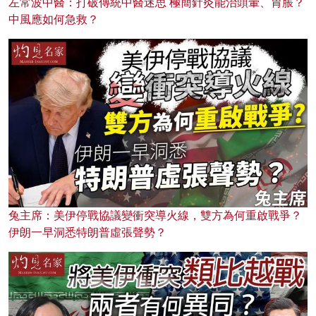
左常波中醫：打破傳統中醫迷思 極簡針灸能治頭暈、胃脹？
中風應如何急救？
兔主席：美伊停戰協議變衝突導火線，雙方為何重啟戰爭？
伊朗一早洞悉特朗普虛張聲勢？