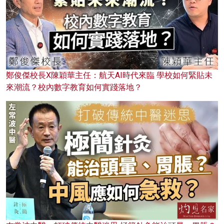
鄭俊傑校長X陳穎華主任：航天AI時代來臨 學校如何緊貼未
來潮流？校內數字教育如何實踐落地？