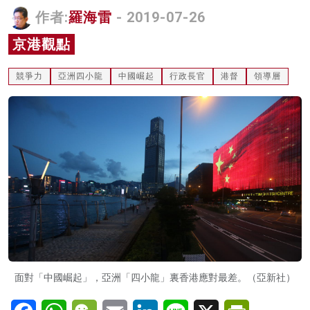
作者:
羅海雷
- 2019-07-26
名家榜
京港觀點
灼見活動
關於我們
競爭力
亞洲四小龍
中國崛起
行政長官
港督
領導層
面對「中國崛起」，亞洲「四小龍」裏香港應對最差。（亞新社）
Facebook
WhatsApp
WeChat
Email
LinkedIn
Line
X
PrintFriendl