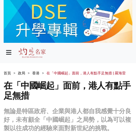
政局
教育
文化
財經
首頁
政局
香港
在「中國崛起」面前，港人有點手足無措 | 羅海雷
生活
在「中國崛起」面前，港人有點手
足無措
健康
商業
無論是特區政府、企業與港人都自我感覺十分良
好，未有顧全「中國崛起」之局勢，以為可以複
科技
製以往成功的經驗來面對新世紀的挑戰。
影片