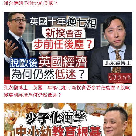
聯合伊朗 對付北約美國？
孔永樂博士：英國十年換七相，新揆會否步前任後塵？脫歐
後英國經濟為何仍然低迷？