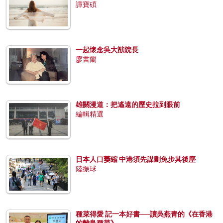
譚寶碩
一起懷念吳大猷院長
廖書蘭
雄關漫道：把遙遠的歷史拉到眼前
編輯精選
日本人口萎縮 中港須先謀劃免步其後塵
陸振球
種菜得愛 記一本好書──讀吳燕青的《在香港
的離島種菜》