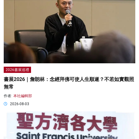
2026書展巡禮
書展2026｜詹朗林：念經拜佛可使人生順遂？不若如實觀照
無常
作者:
本社編輯部
2026-08-03