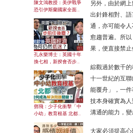
另外，由於網上
陳文鴻教授：美伊戰爭
恐引伊斯蘭國家全面反
出針鋒相對、語
撲？ 俄羅斯欲聯合伊朗
對付北約美國？
通，亦可能令人
愈趨普遍。所以
果，便直接禁止
孔永樂博士：英國十年
換七相，新揆會否步前
綜觀過於數千的
任後塵？脫歐後英國經
濟為何仍然低迷？
十一世紀的互聯
能覆舟」，一件
技本身確實為人
鄧飛：少子化衝擊「中
溝通的能力，變
小幼」教育根基 北都如
何成為解決問題關鍵？
大家必須提高心