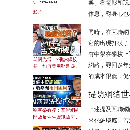
樂、看電影和玩
2026-08-04
影片
休息，對身心也
同時，在互聯網
它的出現打破了
有中學在學校上
邱國光博士x潘詠儀校
網絡，尋回多年
長：如何善用動畫遊戲
提升學習古文動機？
的成本很低，促
提防網絡世
上述提及互聯網
劉寧榮教授：互聯網的
開放反催生資訊繭房，
來很多壞處，若
AI能避開相同困局？如