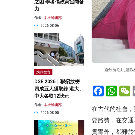
之困 學者倡政策協同發
力
作者:
本社編輯部
2026-08-06
過分沉迷玩遊戲
灼見教育
DSE 2026｜聯招放榜
Facebook
WhatsA
W
四成五人獲取錄 港大、
中大各取12狀元
作者:
本社編輯部
在古代的社會，
2026-08-05
要路費，在交通
貴冑外，都難於