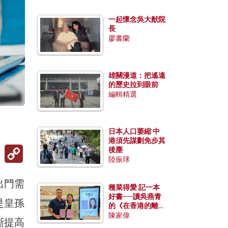
一起懷念吳大猷院
長
廖書蘭
雄關漫道：把遙遠
的歷史拉到眼前
編輯精選
。
日本人口萎縮 中
港須先謀劃免步其
Copy
後塵
Link
陸振球
出門需
種菜得愛 記一本
好書──讀吳燕青
是皇孫
的《在香港的離島
種菜》
陳家偉
斷提高