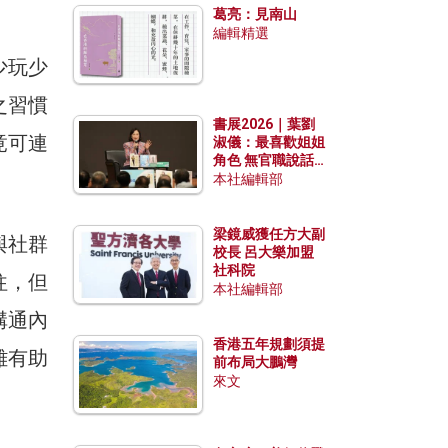
葛亮：見南山
編輯精選
少玩少
之習慣
書展2026｜葉劉
竟可連
淑儀：最喜歡姐姐
角色 無官職說話
包袱少
本社編輯部
梁鏡威獲任方大副
與社群
校長 呂大樂加盟
社科院
往，但
本社編輯部
溝通內
香港五年規劃須提
雖有助
前布局大鵬灣
來文