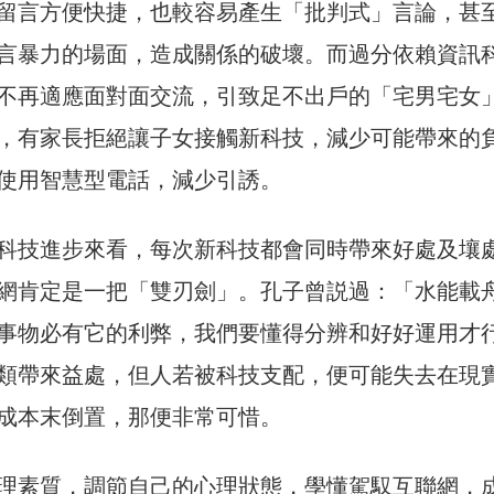
留言方便快捷，也較容易產生「批判式」言論，甚
言暴力的場面，造成關係的破壞。而過分依賴資訊
不再適應面對面交流，引致足不出戶的「宅男宅女
，有家長拒絕讓子女接觸新科技，減少可能帶來的
使用智慧型電話，減少引誘。
科技進步來看，每次新科技都會同時帶來好處及壤
網肯定是一把「雙刃劍」。孔子曾説過：「水能載
事物必有它的利弊，我們要懂得分辨和好好運用才
類帶來益處，但人若被科技支配，便可能失去在現
成本末倒置，那便非常可惜。
理素質，調節自己的心理狀態，學懂駕馭互聯網，