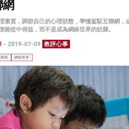
聯網
理素質，調節自己的心理狀態，學懂駕馭互聯網，
便能從中得益，而不是成為網絡世界的奴隸。
華
- 2019-07-09
教評心事
際關係
網絡世界