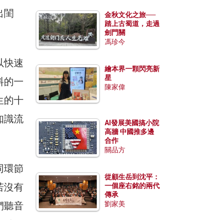
出閨
金秋文化之旅──
踏上古蜀道，走過
。
劍門關
馮珍今
以快速
繪本界一顆閃亮新
星
料的一
陳家偉
生的十
知識流
AI發展美國搞小院
高牆 中國推多邊
合作
關品方
同環節
從顧生岳到沈平：
若沒有
一個座右銘的兩代
傳承
們聽音
劉家美