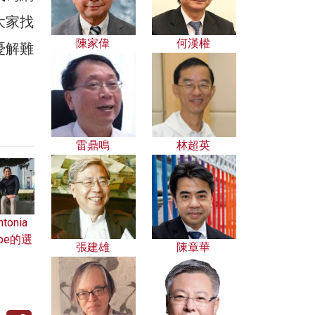
大家找
陳家偉
何漢權
憂解難
雷鼎鳴
林超英
onia
be的選
張建雄
陳章華