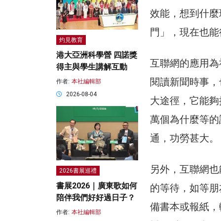
效能，想到什麼
門」，現在也能
灼見教育
港大亞洲科學營 四諾獎
互聯網的應用為
得主與學生講解互動
閱讀新聞時事，
作者:
本社編輯部
2026-08-04
大途徑，它能夠
萬個為什麼等的
通，功勞甚大。
另外，互聯網也
2026書展巡禮
書展2026｜廣東歌如何
的等待，如等朋
陪伴我們好好過日子？
備書本或報紙，
作者:
本社編輯部