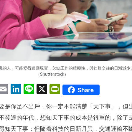
機的人，可能變得逃避現實，欠缺工作的積極性，與社群交往的日漸減少
（Shutterstock）
pp
eChat
Email
LinkedIn
Line
X
PrintFriendly
Share
要是你足不出戶，你一定不能清楚「天下事」，但
不發達的年代，想知天下事的成本是很重的，除了
得知天下事；但隨着科技的日新月異，交通運輸不