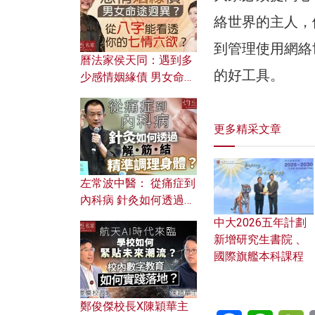
絡世界的主人，
到管理使用網絡
曆法家侯天同：遇到多
的好工具。
少感情姻緣債 男女命途
迥異？ 從八字能看透你
的七情六欲？
更多精采文章
左常波中醫： 從痛症到
內科病 針灸如何透過解
筋結 精準調理身體？
中大2026五年計劃
新增研究生書院 、
國際旗艦本科課程
鄭俊傑校長X陳穎華主