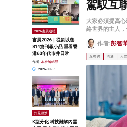
駕馭互
大家必須提高心
絡世界的主人，
2026書展巡禮
書展2026｜從劉以鬯
作者:
彭智
814篇刊報小品 重看香
港60年代市井日常
互聯網
溝通
人
作者:
本社編輯部
2026-08-06
灼見經濟
K型分化 科技難解內需