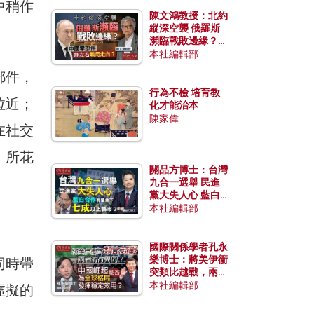
中稍作
陳文鴻教授：北約
縱深空襲 俄羅斯
瀕臨戰敗邊緣？中
國零部件能左右戰
本社編輯部
局走向？
郵件，
行為不檢 培育教
拉近；
化才能治本
陳家偉
在社交
，所花
關品方博士：台灣
九合一選舉 民進
黨大失人心 藍白
合作有望拿下七成
本社編輯部
以上縣市？
國際關係學者孔永
樂博士：將美伊衝
同時帶
突類比越戰，兩者
有何異同？中國崛
本社編輯部
虛擬的
起能否為全球格局
發揮穩定效用？