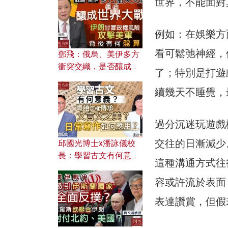
世界，不能面對
何避免遭AI演算法操
控？
例如：在娛樂方
看可鬆弛神經，
鄧飛：俄烏、美伊多方
衝突交織，是否釀成世
了；特別是打遊
界大戰？ 伊朗甘冒政權
續幾天不睡覺，
風險攻擊美軍，背後有
何盤算？
過分沉迷玩遊戲
交往的日漸減少
邱國光博士x潘詠儀校
長：學習古文有何意
這種溝通方式往
義？ 粵語怎樣傳承文言
文之美？ 日常寫作如何
容或許流於表面
應用？
表達讚賞，但假