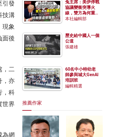
兔主席：美伊停戰
至引發
協議變衝突導火
線，雙方為何重啟
科技溝
戰爭？伊朗一早洞
本社編輯部
悉特朗普虛張聲
」現象
勢？
歷史給中國人一個
負面後
公道
張建雄
處，二
60名中小特幼老
師參與城大GenAI
舟，亦
培訓班
編輯精選
行，科
推薦作家
實世界
成為網