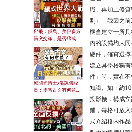
何避免遭AI演算法操
控？
熾。再加上優質
劃」。我因之前
機會建立一所具特
鄧飛：俄烏、美伊多方
衝突交織，是否釀成世
內的設備均大同
界大戰？ 伊朗甘冒政權
風險攻擊美軍，背後有
硬件，確實選擇
何盤算？
建立具學校獨有
件」時，實在不
邱國光博士x潘詠儀校
知識。如：約1
長：學習古文有何意
義？ 粵語怎樣傳承文言
投影機，構成立
文之美？ 日常寫作如何
鋪，每格可放入
應用？
式介紹格內作品