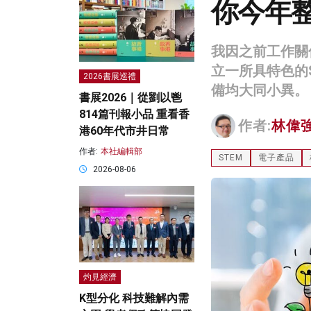
你今年整左
我因之前工作關
立一所具特色的S
2026書展巡禮
備均大同小異。
書展2026｜從劉以鬯
814篇刊報小品 重看香
作者:
林偉
港60年代市井日常
作者:
本社編輯部
STEM
電子產品
2026-08-06
灼見經濟
K型分化 科技難解內需