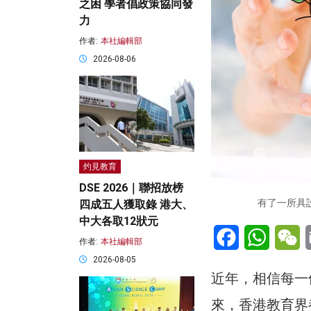
之困 學者倡政策協同發
力
作者:
本社編輯部
2026-08-06
灼見教育
DSE 2026｜聯招放榜
有了一所具設
四成五人獲取錄 港大、
中大各取12狀元
Facebook
WhatsA
W
作者:
本社編輯部
2026-08-05
近年，相信每一
來，香港教育界