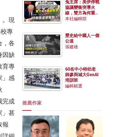
兔主席：美伊停戰
協議變衝突導火
線，雙方為何重啟
戰爭？伊朗一早洞
」。現
本社編輯部
悉特朗普虛張聲
勢？
學校專
歷史給中國人一個
公道
合，各
張建雄
身因缺
教育專
60名中小特幼老
師參與城大GenAI
家」感
培訓班
編輯精選
伙
我完成
推薦作家
家」甚
取報
劃詳細