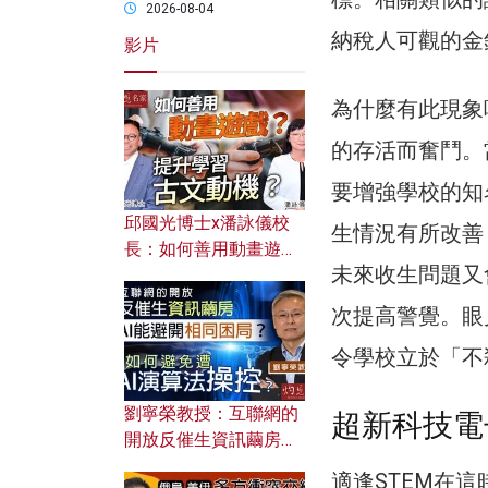
2026-08-04
納稅人可觀的金
影片
為什麼有此現象
的存活而奮鬥。
要增強學校的知
邱國光博士x潘詠儀校
生情況有所改善
長：如何善用動畫遊戲
未來收生問題又
提升學習古文動機？
次提高警覺。眼
令學校立於「不
劉寧榮教授：互聯網的
超新科技電
開放反催生資訊繭房，
AI能避開相同困局？如
適逢STEM在