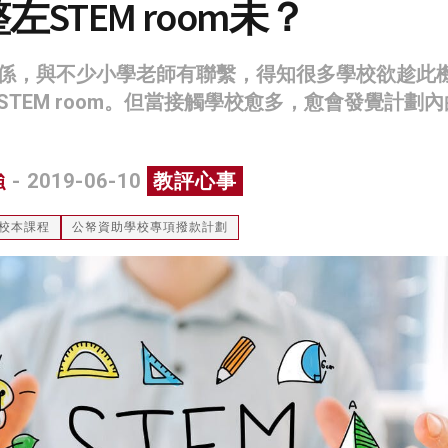
STEM room未？
係，與不少小學老師有聯繫，得知很多學校欲趁此
TEM room。但當接觸學校愈多，愈會發覺計劃
強
- 2019-06-10
教評心事
校本課程
公帑資助學校專項撥款計劃