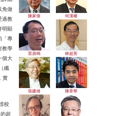
以免做
陳家偉
何漢權
受過教
好明顯
的「專
對教學
雷鼎鳴
林超英
一個大
（纖
，實
張建雄
陳章華
惜校
內的超