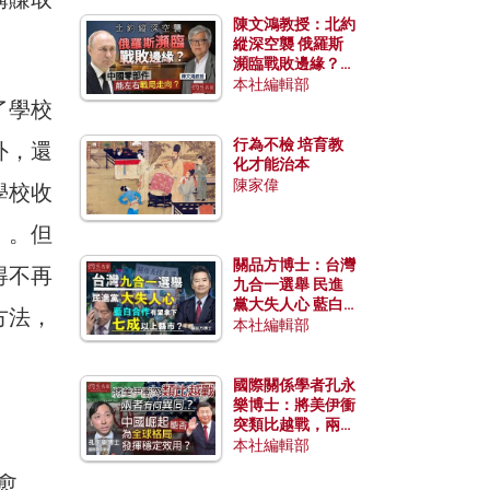
陳文鴻教授：北約
縱深空襲 俄羅斯
瀕臨戰敗邊緣？中
國零部件能左右戰
本社編輯部
局走向？
了學校
行為不檢 培育教
外，還
化才能治本
陳家偉
學校收
」。但
關品方博士：台灣
得不再
九合一選舉 民進
黨大失人心 藍白
方法，
合作有望拿下七成
本社編輯部
以上縣市？
國際關係學者孔永
樂博士：將美伊衝
突類比越戰，兩者
有何異同？中國崛
本社編輯部
起能否為全球格局
愈
發揮穩定效用？