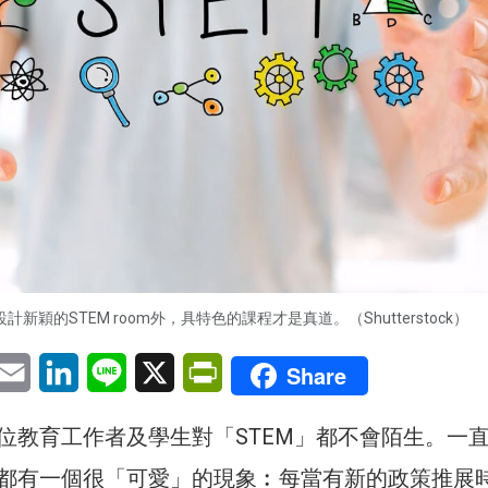
計新穎的STEM room外，具特色的課程才是真道。（Shutterstock）
pp
eChat
Email
LinkedIn
Line
X
PrintFriendly
Share
位教育工作者及學生對「STEM」都不會陌生。一
都有一個很「可愛」的現象︰每當有新的政策推展