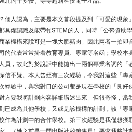
強北的十多倍）等等超新科技電子產品。
？個人認為，主要是本文首段提及到「可愛的現象
都具備認識及能帶領STEM的人，同時「公帑資助
商業機構來說可是一塊大肥豬肉。因此兩者一拍即
司的代表常常掛着教育專員、專家等名函；學校本
人員，故此對於說話中能拋出一兩個專業名詞的「
深信不疑。本人曾經有三次經驗，令我對這些「專
次經驗中，與我對口的公司都是現在學校的「良好
對方要我將計劃內容詳細講述出來。但很奇怪，當
劃已成為其他學校，又或是該機構的計劃，該「專
校作為計劃中的合作學校。第三次經驗是我僅想獲
家」（她之前是一間出版社的銷售員）要求我將計