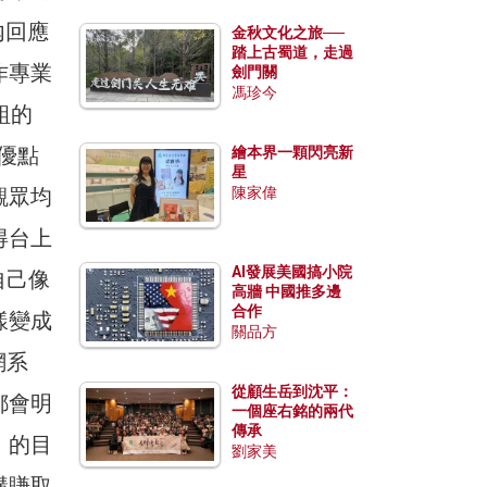
內回應
金秋文化之旅──
踏上古蜀道，走過
作專業
劍門關
馮珍今
組的
的優點
繪本界一顆閃亮新
星
觀眾均
陳家偉
得台上
AI發展美國搞小院
自己像
高牆 中國推多邊
合作
樣變成
關品方
網系
從顧生岳到沈平：
都會明
一個座右銘的兩代
傳承
」的目
劉家美
構賺取