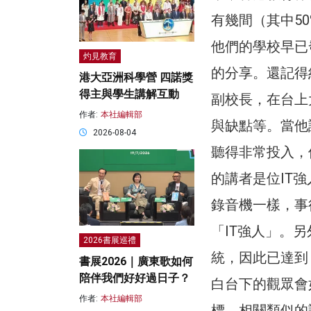
有幾間（其中5
他們的學校早已
灼見教育
的分享。還記得
港大亞洲科學營 四諾獎
得主與學生講解互動
副校長，在台上大
作者:
本社編輯部
與缺點等。當他
2026-08-04
聽得非常投入，
的講者是位IT
錄音機一樣，事
「IT強人」。
2026書展巡禮
統，因此已達到
書展2026｜廣東歌如何
陪伴我們好好過日子？
白台下的觀眾會
作者:
本社編輯部
標。相關類似的