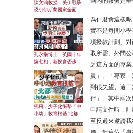
劃內的報價是華
陳文鴻教授：美伊戰爭
恐引伊斯蘭國家全面反
撲？ 俄羅斯欲聯合伊朗
為什麼會這樣呢
對付北約美國？
實不是每間小學
項撥款計劃」對
取所需。外間公
孔永樂博士：英國十年
換七相，新揆會否步前
乏這方面的專業
任後塵？脫歐後英國經
員」、「專家」
濟為何仍然低迷？
到很失望。這三
伴」。其中兩次
鄧飛：少子化衝擊「中
申請文件時，計
小幼」教育根基 北都如
至反過來邀請我
何成為解決問題關鍵？
價，但這位「專