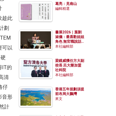
葛亮：見南山
計
編輯精選
欲趁此
計劃
書展2026｜葉劉
TEM
淑儀：最喜歡姐姐
角色 無官職說話
包袱少
本社編輯部
經可以
同硬
梁鏡威獲任方大副
校長 呂大樂加盟
IT的
社科院
本社編輯部
高清
格仔
香港五年規劃須提
前布局大鵬灣
影音形
來文
然計