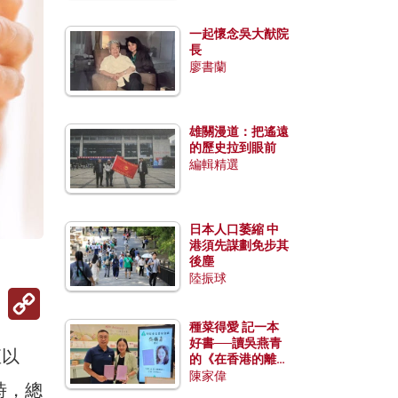
一起懷念吳大猷院
長
廖書蘭
雄關漫道：把遙遠
的歷史拉到眼前
編輯精選
日本人口萎縮 中
港須先謀劃免步其
後塵
陸振球
Copy
Link
種菜得愛 記一本
好書──讀吳燕青
直以
的《在香港的離島
種菜》
陳家偉
時，總