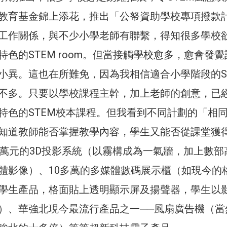
教育基金錦上添花，推出「公帑資助學校專項撥款
工作關係，與不少小學老師有聯繫，得知很多學校
色的STEM room。但當接觸學校愈多，愈會發覺
小異。這也在所難免，因為我相信適合小學階段的S
不多。只要以學校課程主幹，加上老師的創意，已
特色的STEM校本課程。但我看到不同計劃的「相
知道教師能否掌握教學內容，學生又能否從課堂獲得
0萬元的3D投影系統（以霧構成為一氣牆，加上數部
體影像）、10多萬的多媒體數碼展示櫃（如現今的
學生產品，格面貼上透明顯示屏及揚聲器，學生以
）、華強北現今最流行產品之一──風扇廣告機（當