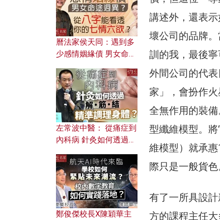
講述外，還表示
壞公司的品牌。
曆法家侯天同：遇到多
訓的我，最後寧
少感情姻緣債 男女命途
迥異？ 從八字能看透你
外間公司的代表
的七情六欲？
家」，會扮作火
全無作用的裝備
型纖維模型。將它
左常波中醫： 從痛症到
內科病 針灸如何透過解
維模型）就承惠
筋結 精準調理身體？
際只是一般貨色
有了一所具設計新
鄭俊傑校長X陳穎華主
方的課程主任大