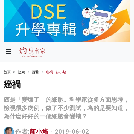
政局
教育
文化
財經
首頁
健康
西醫
癌禍 | 顧小培
生活
癌禍
健康
癌是「變壞了」的細胞。科學家從多方面思考，
商業
檢視很多病例，做了不少測試，為的是要知道，
為什麼好好的一個細胞會變壞？
科技
影片
作者:
顧小培
- 2019-06-02