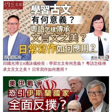
邱國光博士x潘詠儀校長：學習古文有何意義？ 粵語怎樣傳
承文言文之美？ 日常寫作如何應用？