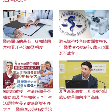
醫患關係的基石：從知情同
激光矯視後角膜糜爛案拖16
意權看牙科治療透明度
年 醫委會今始研訊 裁三項罪
名不成立
郭志銳教授：生命晚期是否
夏季新冠個案上升 專家預計
插喉 應及早告知家人？｜生
感染數星期內達至高峰
活環境對長者健康影響有多
大？ ｜醫學進步怎樣改善治