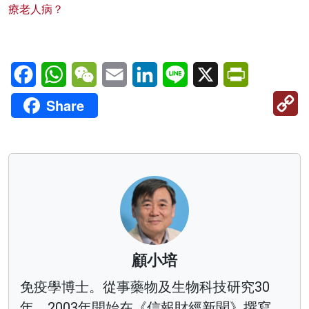
療老人病？
Facebook
WhatsApp
WeChat
Email
LinkedIn
Line
X
PrintFriendl
C
Share
Li
顧小培
免疫學博士。從事藥物及生物科技研究30
年。2003年開始在《信報財經新聞》撰寫