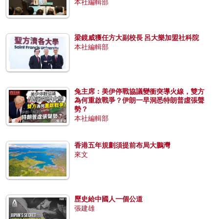
本社編輯部
梁鏡威獲任方大副校長 呂大樂加盟社科院
本社編輯部
兔主席：美伊停戰協議變衝突導火線，雙方
為何重啟戰爭？伊朗一早洞悉特朗普虛張聲
勢？
本社編輯部
香港五年規劃須提前布局大鵬灣
來文
歷史給中國人一個公道
張建雄