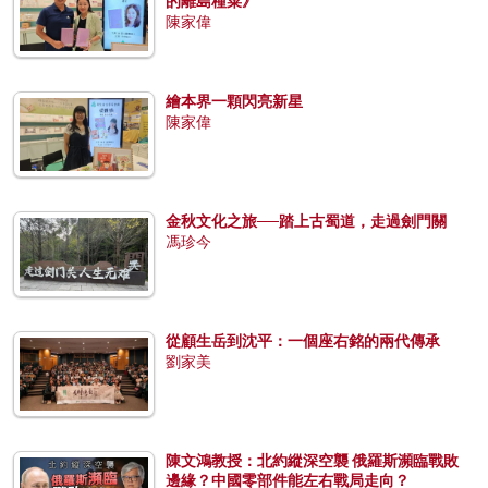
的離島種菜》
陳家偉
繪本界一顆閃亮新星
陳家偉
金秋文化之旅──踏上古蜀道，走過劍門關
馮珍今
從顧生岳到沈平：一個座右銘的兩代傳承
劉家美
陳文鴻教授：北約縱深空襲 俄羅斯瀕臨戰敗
邊緣？中國零部件能左右戰局走向？