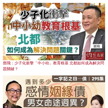
鄧飛：少子化衝擊「中小幼」教育根基 北都如何成為解決問
題關鍵？