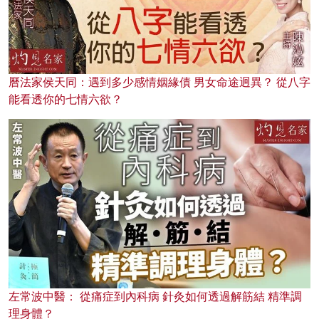
曆法家侯天同：遇到多少感情姻緣債 男女命途迥異？ 從八字
能看透你的七情六欲？
左常波中醫： 從痛症到內科病 針灸如何透過解筋結 精準調
理身體？