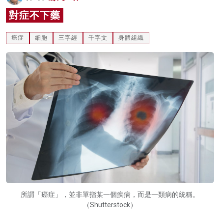
名家榜
對症不下藥
灼見活動
癌症
細胞
三字經
千字文
身體組織
關於我們
所謂「癌症」，並非單指某一個疾病，而是一類病的統稱。
（Shutterstock）