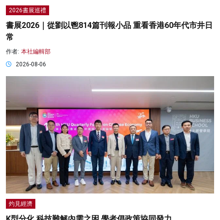
2026書展巡禮
書展2026｜從劉以鬯814篇刊報小品 重看香港60年代市井日
常
作者:
本社編輯部
2026-08-06
灼見經濟
K型分化 科技難解內需之困 學者倡政策協同發力