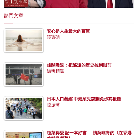
熱門文章
安心是人生最大的寶庫
譚寶碩
雄關漫道：把遙遠的歷史拉到眼前
編輯精選
日本人口萎縮 中港須先謀劃免步其後塵
陸振球
種菜得愛 記一本好書──讀吳燕青的《在香港