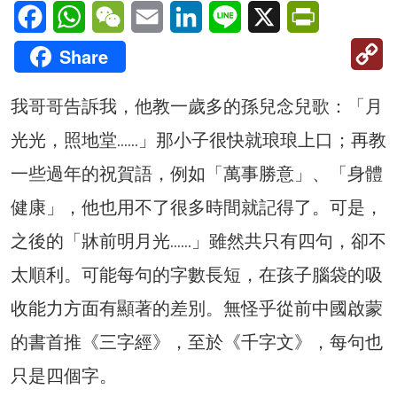
Facebook
WhatsApp
WeChat
Email
LinkedIn
Line
X
PrintFriendl
C
Share
Li
我哥哥告訴我，他教一歲多的孫兒念兒歌：「月
光光，照地堂……」那小子很快就琅琅上口；再教
一些過年的祝賀語，例如「萬事勝意」、「身體
健康」，他也用不了很多時間就記得了。可是，
之後的「牀前明月光……」雖然共只有四句，卻不
太順利。可能每句的字數長短，在孩子腦袋的吸
收能力方面有顯著的差別。無怪乎從前中國啟蒙
的書首推《三字經》，至於《千字文》，每句也
只是四個字。