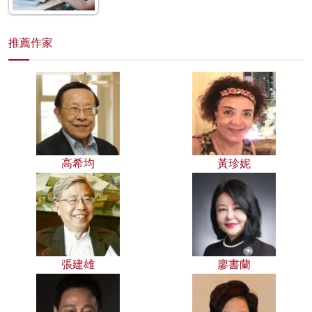
推薦作家
高希均
黃珍妮
張建雄
廖書蘭