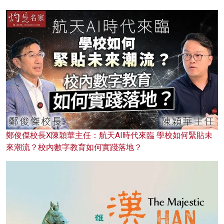
鄭俊傑校長X陳穎華主任：航天AI時代來臨 學校如何緊貼未
來潮流？校內數字教育如何實踐落地？