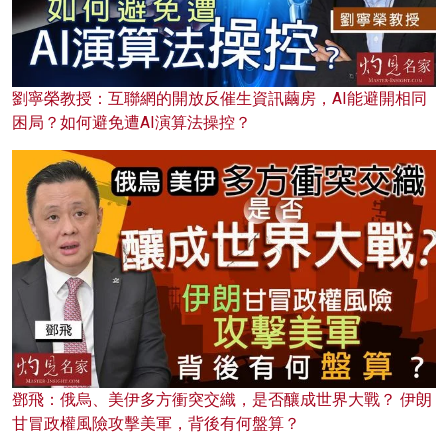
劉寧榮教授：互聯網的開放反催生資訊繭房，AI能避開相同
困局？如何避免遭AI演算法操控？
鄧飛：俄烏、美伊多方衝突交織，是否釀成世界大戰？ 伊朗
甘冒政權風險攻擊美軍，背後有何盤算？