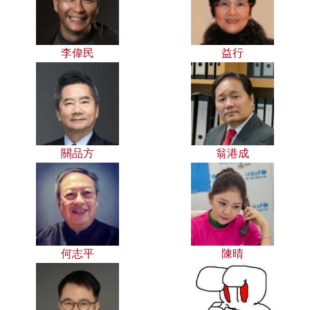
李偉民
益行
關品方
翁港成
何志平
陳晴