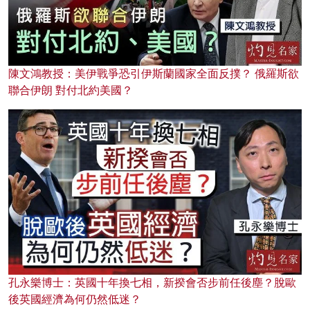
陳文鴻教授：美伊戰爭恐引伊斯蘭國家全面反撲？ 俄羅斯欲
聯合伊朗 對付北約美國？
孔永樂博士：英國十年換七相，新揆會否步前任後塵？脫歐
後英國經濟為何仍然低迷？