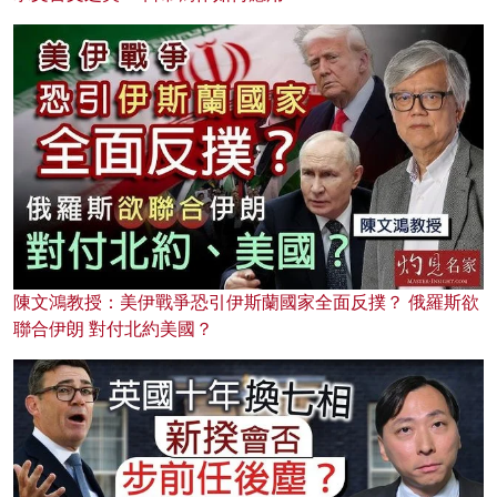
陳文鴻教授：美伊戰爭恐引伊斯蘭國家全面反撲？ 俄羅斯欲
聯合伊朗 對付北約美國？