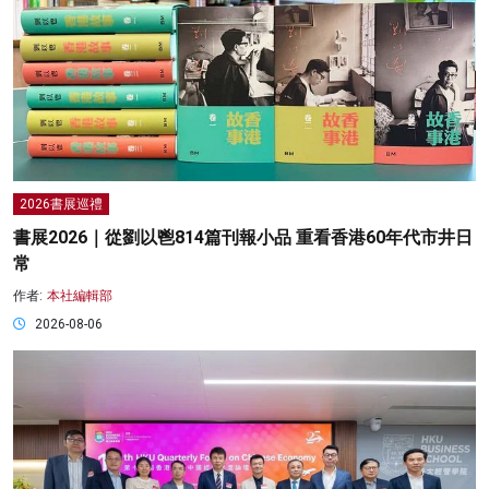
2026書展巡禮
書展2026｜從劉以鬯814篇刊報小品 重看香港60年代市井日
常
作者:
本社編輯部
2026-08-06