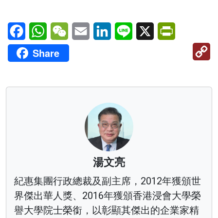
Facebook
WhatsApp
WeChat
Email
LinkedIn
Line
X
PrintFriendl
C
Share
Li
湯文亮
紀惠集團行政總裁及副主席，2012年獲頒世
界傑出華人獎、2016年獲頒香港浸會大學榮
譽大學院士榮銜，以彰顯其傑出的企業家精