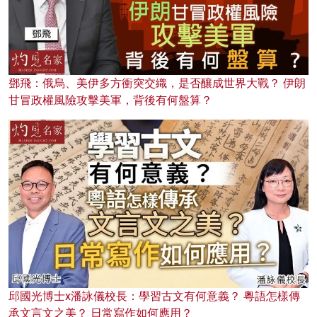
鄧飛：俄烏、美伊多方衝突交織，是否釀成世界大戰？ 伊朗
甘冒政權風險攻擊美軍，背後有何盤算？
邱國光博士x潘詠儀校長：學習古文有何意義？ 粵語怎樣傳
承文言文之美？ 日常寫作如何應用？