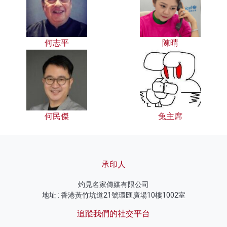
何志平
陳晴
何民傑
兔主席
承印人
灼見名家傳媒有限公司
地址 : 香港黃竹坑道21號環匯廣場10樓1002室
追蹤我們的社交平台