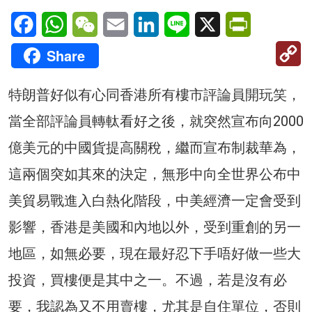
Facebook
WhatsApp
WeChat
Email
LinkedIn
Line
X
PrintFriendl
C
Share
Li
特朗普好似有心同香港所有樓市評論員開玩笑，
當全部評論員轉軚看好之後，就突然宣布向2000
億美元的中國貨提高關稅，繼而宣布制裁華為，
這兩個突如其來的決定，無形中向全世界公布中
美貿易戰進入白熱化階段，中美經濟一定會受到
影響，香港是美國和內地以外，受到重創的另一
地區，如無必要，現在最好忍下手唔好做一些大
投資，買樓便是其中之一。不過，若是沒有必
要，我認為又不用賣樓，尤其是自住單位，否則