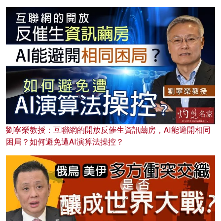
劉寧榮教授：互聯網的開放反催生資訊繭房，AI能避開相同
困局？如何避免遭AI演算法操控？