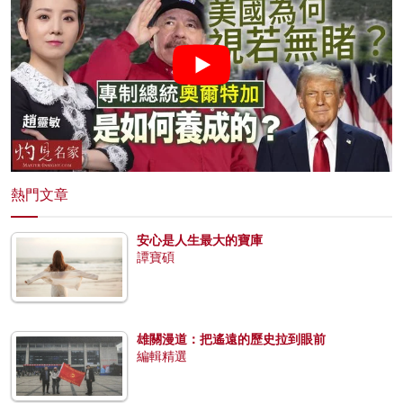
熱門文章
安心是人生最大的寶庫
譚寶碩
雄關漫道：把遙遠的歷史拉到眼前
編輯精選