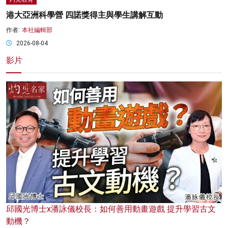
港大亞洲科學營 四諾獎得主與學生講解互動
作者:
本社編輯部
2026-08-04
影片
邱國光博士x潘詠儀校長：如何善用動畫遊戲 提升學習古文
動機？