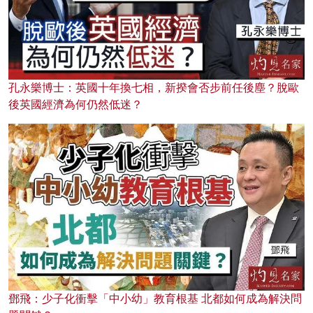
孔永樂博士：英國十年換七相，新揆會否步前任後塵？脫歐
後英國經濟為何仍然低迷？
鄧飛：少子化衝擊「中小幼」教育根基 北都如何成為解決問