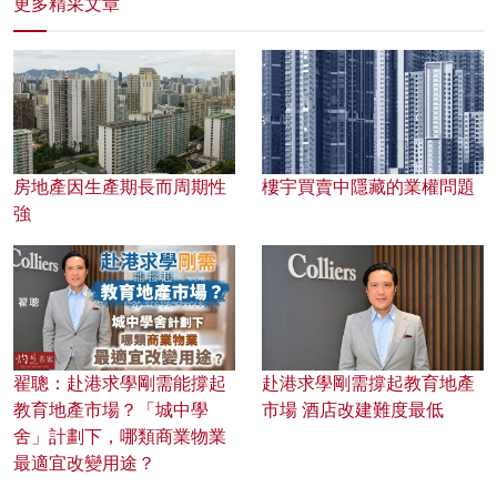
更多精采文章
房地產因生產期長而周期性
樓宇買賣中隱藏的業權問題
強
翟聰：赴港求學剛需能撐起
赴港求學剛需撐起教育地產
教育地產市場？「城中學
市場 酒店改建難度最低
舍」計劃下，哪類商業物業
最適宜改變用途？