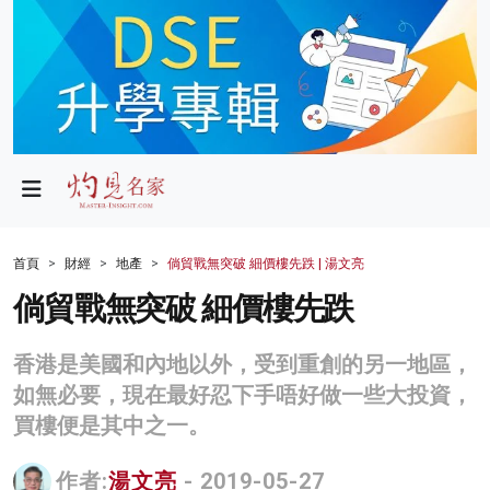
政局
教育
文化
財經
首頁
財經
地產
倘貿戰無突破 細價樓先跌 | 湯文亮
生活
倘貿戰無突破 細價樓先跌
健康
香港是美國和內地以外，受到重創的另一地區，
商業
如無必要，現在最好忍下手唔好做一些大投資，
買樓便是其中之一。
科技
影片
作者:
湯文亮
- 2019-05-27