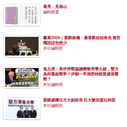
葛亮：見南山
編輯精選
書展2026｜葉劉淑儀：最喜歡姐姐角色 無官
職說話包袱少
本社編輯部
兔主席：美伊停戰協議變衝突導火線，雙方
為何重啟戰爭？伊朗一早洞悉特朗普虛張聲
勢？
本社編輯部
梁鏡威獲任方大副校長 呂大樂加盟社科院
本社編輯部