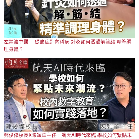
左常波中醫： 從痛症到內科病 針灸如何透過解筋結 精準調
理身體？
鄭俊傑校長X陳穎華主任：航天AI時代來臨 學校如何緊貼未