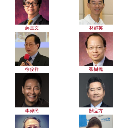
蔣匡文
林超英
徐俊祥
張樹槐
李偉民
關品方