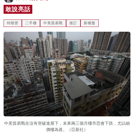
名家榜
敢說亮話
灼見活動
特朗普
二手樓
中美貿易戰
撻訂
新樓盤
關於我們
中美貿易戰在沒有突破進展下，未來兩三個月樓市恐會下跌，尤以細
價樓為甚。（亞新社）