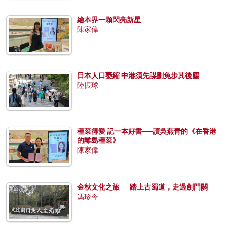
繪本界一顆閃亮新星
陳家偉
日本人口萎縮 中港須先謀劃免步其後塵
陸振球
種菜得愛 記一本好書──讀吳燕青的《在香港
的離島種菜》
陳家偉
金秋文化之旅──踏上古蜀道，走過劍門關
馮珍今