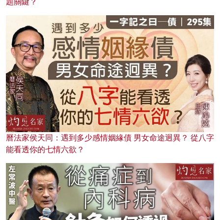
題關鍵？
曆法家侯天同：遇到多少感情姻緣債 男女命途迥異？ 從八字
能看透你的七情六欲？