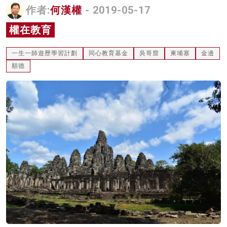
作者:
何漢權
- 2019-05-17
名家榜
權在教育
灼見活動
一生一師遊歷學習計劃
同心教育基金
吳哥窟
柬埔塞
金邊
關於我們
順德