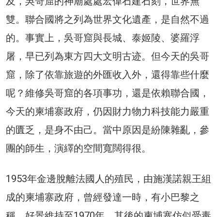
及，吳哥窟的神廟處處宏偉石建石刻，世界無
雙。聯合國將之列為世界文化遺產，是自然不過
的。事實上，吳哥窟與長城、泰姬陵、婆羅浮
屠，早已列為東方四大文明古迹。但今天的吳哥
窟，除了依靠旅遊的外匯收入外，還得靠些什麼
呢？維修吳哥窟的各項事功，還是依賴聯合國，
今天的柬埔寨政府，仍因財力物力科技能力嚴重
的匱乏，是身不由己。當中原因是紛陳雜亂，參
團的師生，演繹的空間寬闊得很。
1953年金邊脫離法國人的殖民，由施漢諾親王組
成的柬埔寨政府，曾經發達一時，有小巴黎之
稱。好景維持至1970年。其後的柬埔寨仿似受毒