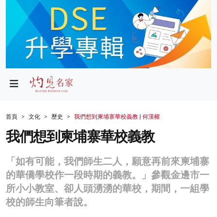
政局
教育
文化
財經
首頁
文化
歷史
我們想到柬埔寨華校義教 | 何漢權
生活
我們想到柬埔寨華校義教
健康
「如有可能，我們師生二人，願意再前來柬埔寨
商業
的華僑學校作一段時期的義教。」參觀金邊市一
所小小教室、卻人頭湧湧的華校，期間，一組學
科技
校的師生向筆者說。
影片