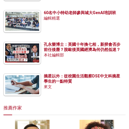
60名中小特幼老師參與城大GenAI培訓班
編輯精選
孔永樂博士：英國十年換七相，新揆會否步
前任後塵？脫歐後英國經濟為何仍然低迷？
本社編輯部
摘星以外：從校園生活觀察DSE中文科摘星
學生的一點特質
來文
推薦作家