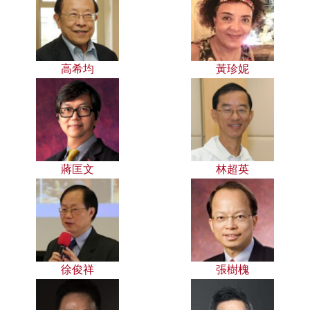
高希均
黃珍妮
蔣匡文
林超英
徐俊祥
張樹槐