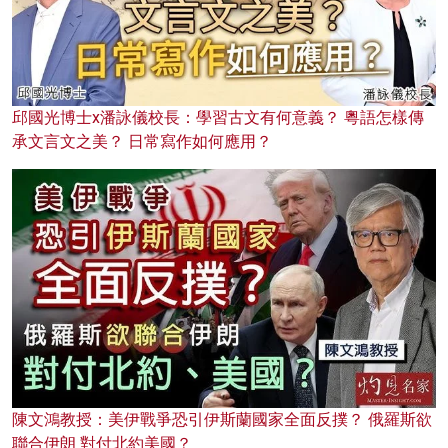
邱國光博士x潘詠儀校長：學習古文有何意義？ 粵語怎樣傳
承文言文之美？ 日常寫作如何應用？
陳文鴻教授：美伊戰爭恐引伊斯蘭國家全面反撲？ 俄羅斯欲
聯合伊朗 對付北約美國？