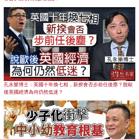
孔永樂博士：英國十年換七相，新揆會否步前任後塵？脫歐
後英國經濟為何仍然低迷？