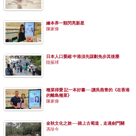
繪本界一顆閃亮新星
陳家偉
日本人口萎縮 中港須先謀劃免步其後塵
陸振球
種菜得愛 記一本好書──讀吳燕青的《在香港
的離島種菜》
陳家偉
金秋文化之旅──踏上古蜀道，走過劍門關
馮珍今