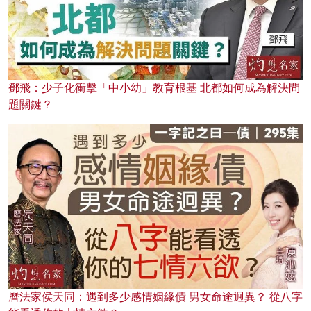
鄧飛：少子化衝擊「中小幼」教育根基 北都如何成為解決問
題關鍵？
曆法家侯天同：遇到多少感情姻緣債 男女命途迥異？ 從八字