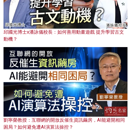
邱國光博士x潘詠儀校長：如何善用動畫遊戲 提升學習古文
動機？
劉寧榮教授：互聯網的開放反催生資訊繭房，AI能避開相同
困局？如何避免遭AI演算法操控？