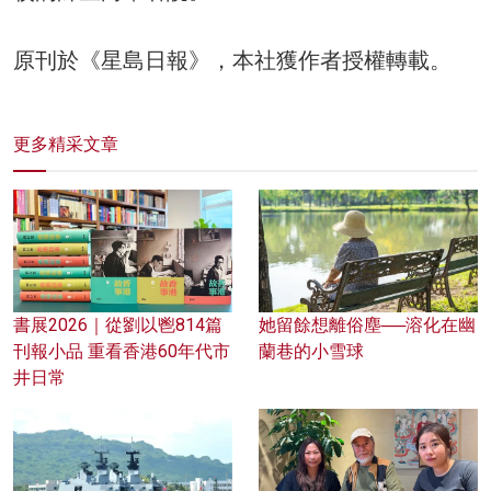
原刊於《星島日報》，本社獲作者授權轉載。
更多精采文章
書展2026｜從劉以鬯814篇
她留餘想離俗塵──溶化在幽
刊報小品 重看香港60年代市
蘭巷的小雪球
井日常