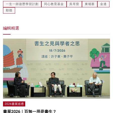
一生一師遊歷學習計劃
同心教育基金
吳哥窟
柬埔塞
金邊
順德
編輯精選
2026書展巡禮
書展2026｜百無一用是書生？