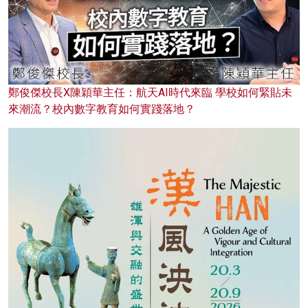
鄭俊傑校長X陳穎華主任：航天AI時代來臨 學校如何緊貼未
來潮流？校內數字教育如何實踐落地？