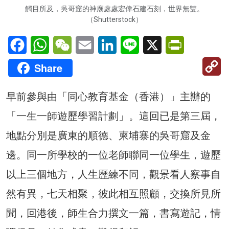
觸目所及，吳哥窟的神廟處處宏偉石建石刻，世界無雙。
（Shutterstock）
Facebook
WhatsApp
WeChat
Email
LinkedIn
Line
X
PrintFriendl
C
Share
Li
早前參與由「同心教育基金（香港）」主辦的
「一生一師遊歷學習計劃」。這回已是第三屆，
地點分別是廣東的順德、柬埔寨的吳哥窟及金
邊。同一所學校的一位老師聯同一位學生，遊歷
以上三個地方，人生歷練不同，觀景看人察事自
然有異，七天相聚，彼此相互照顧，交換所見所
聞，回港後，師生合力撰文一篇，書寫遊記，情