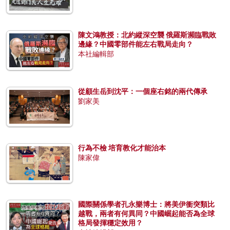
陳文鴻教授：北約縱深空襲 俄羅斯瀕臨戰敗
邊緣？中國零部件能左右戰局走向？
本社編輯部
從顧生岳到沈平：一個座右銘的兩代傳承
劉家美
行為不檢 培育教化才能治本
陳家偉
國際關係學者孔永樂博士：將美伊衝突類比
越戰，兩者有何異同？中國崛起能否為全球
格局發揮穩定效用？