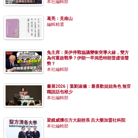
本社編輯部
葛亮：見南山
編輯精選
兔主席：美伊停戰協議變衝突導火線，雙方
為何重啟戰爭？伊朗一早洞悉特朗普虛張聲
勢？
本社編輯部
書展2026｜葉劉淑儀：最喜歡姐姐角色 無官
職說話包袱少
本社編輯部
梁鏡威獲任方大副校長 呂大樂加盟社科院
本社編輯部