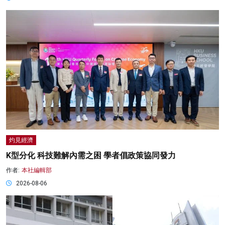
灼見經濟
K型分化 科技難解內需之困 學者倡政策協同發力
作者:
本社編輯部
2026-08-06