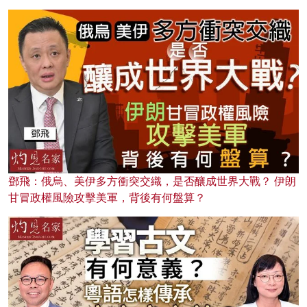
鄧飛：俄烏、美伊多方衝突交織，是否釀成世界大戰？ 伊朗
甘冒政權風險攻擊美軍，背後有何盤算？