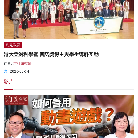
灼見教育
港大亞洲科學營 四諾獎得主與學生講解互動
作者:
本社編輯部
2026-08-04
影片