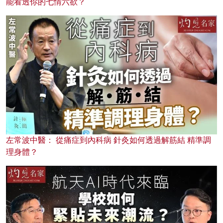
能看透你的七情六欲？
左常波中醫： 從痛症到內科病 針灸如何透過解筋結 精準調
理身體？