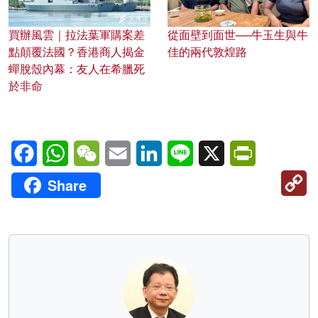
買辦風雲｜拉法葉軍購案差
從面壁到面世──牛玉生與牛
點顛覆法國？香港商人揭金
佳的兩代敦煌路
蟬脫殼內幕：友人在希臘死
於非命
Facebook
WhatsApp
WeChat
Email
LinkedIn
Line
X
PrintFriendl
C
Share
Li