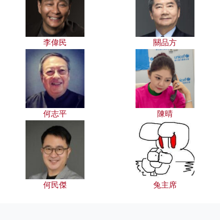
李偉民
關品方
何志平
陳晴
何民傑
兔主席