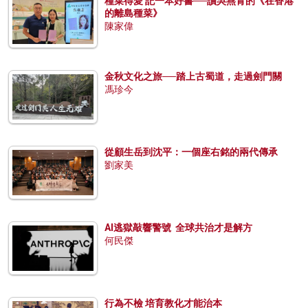
種菜得愛 記一本好書──讀吳燕青的《在香港
的離島種菜》
陳家偉
金秋文化之旅──踏上古蜀道，走過劍門關
馮珍今
從顧生岳到沈平：一個座右銘的兩代傳承
劉家美
AI逃獄敲響警號 全球共治才是解方
何民傑
行為不檢 培育教化才能治本