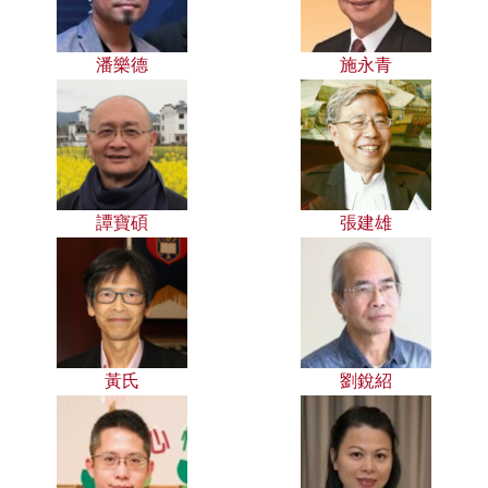
潘樂德
施永青
譚寶碩
張建雄
黃氏
劉銳紹