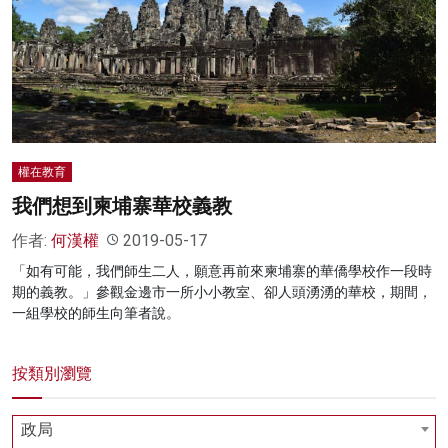
名家榜
灼見活動
關於我們
權在教育
我們想到柬埔寨華校義教
作者:
何漢權
2019-05-17
「如有可能，我們師生二人，願意再前來柬埔寨的華僑學校作一段時
期的義教。」參觀金邊市一所小小教室、卻人頭湧湧的華校，期間，
一組學校的師生向筆者說。
按類別瀏覽
政局