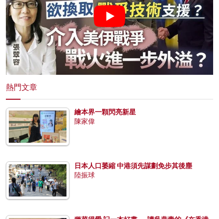
熱門文章
繪本界一顆閃亮新星
陳家偉
日本人口萎縮 中港須先謀劃免步其後塵
陸振球