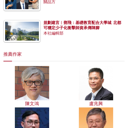
關品方
規劃建言︱鄧飛：基礎教育配合大學城 北都
可穩定少子化衝擊師資承傳陣腳
本社編輯部
推薦作家
陳文鴻
盧兆興