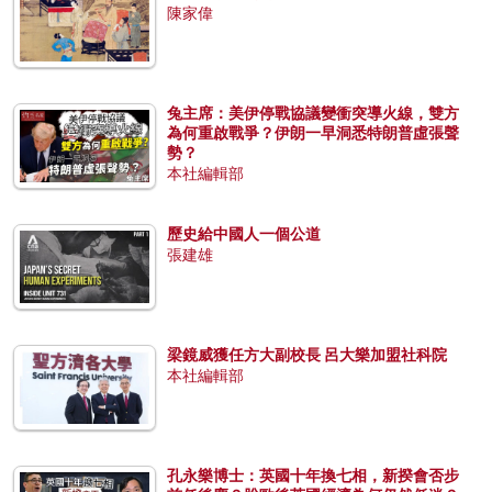
陳家偉
兔主席：美伊停戰協議變衝突導火線，雙方
為何重啟戰爭？伊朗一早洞悉特朗普虛張聲
勢？
本社編輯部
歷史給中國人一個公道
張建雄
梁鏡威獲任方大副校長 呂大樂加盟社科院
本社編輯部
孔永樂博士：英國十年換七相，新揆會否步