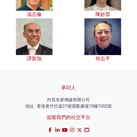
温志倫
陳妙霞
譚新強
何志平
承印人
灼見名家傳媒有限公司
地址 : 香港黃竹坑道21號環匯廣場10樓1002室
追蹤我們的社交平台