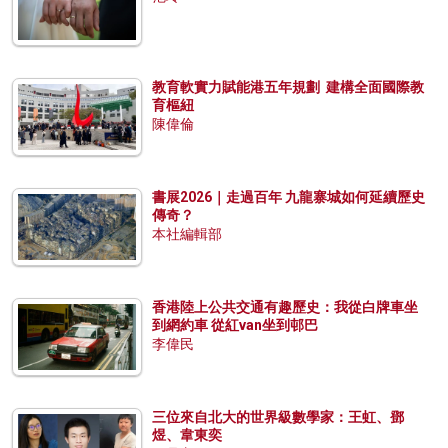
教育軟實力賦能港五年規劃 建構全面國際教
育樞紐
陳偉倫
書展2026｜走過百年 九龍寨城如何延續歷史
傳奇？
本社編輯部
香港陸上公共交通有趣歷史：我從白牌車坐
到網約車 從紅van坐到邨巴
李偉民
三位來自北大的世界級數學家：王虹、鄧
煜、韋東奕