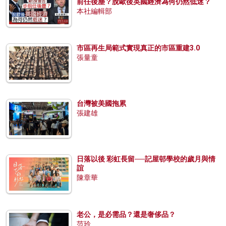
前任後塵？脫歐後英國經濟為何仍然低迷？
本社編輯部
市區再生局範式實現真正的市區重建3.0
張量童
台灣被美國拖累
張建雄
日落以後 彩虹長留──記屋邨學校的歲月與情
誼
陳章華
老公，是必需品？還是奢侈品？
范玲