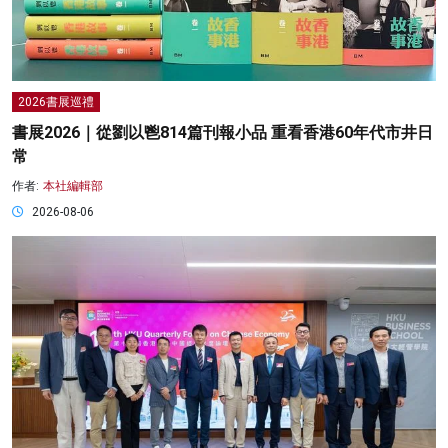
2026書展巡禮
書展2026｜從劉以鬯814篇刊報小品 重看香港60年代市井日
常
作者:
本社編輯部
2026-08-06