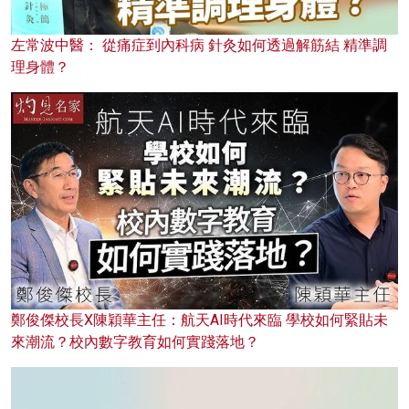
左常波中醫： 從痛症到內科病 針灸如何透過解筋結 精準調
理身體？
鄭俊傑校長X陳穎華主任：航天AI時代來臨 學校如何緊貼未
來潮流？校內數字教育如何實踐落地？