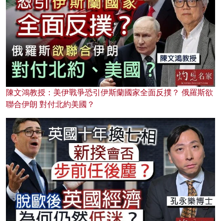
陳文鴻教授：美伊戰爭恐引伊斯蘭國家全面反撲？ 俄羅斯欲
聯合伊朗 對付北約美國？