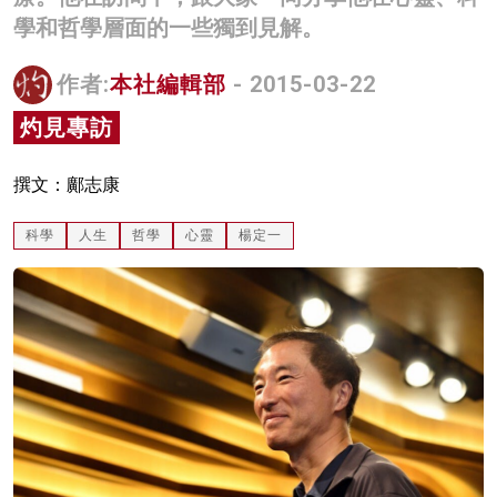
學和哲學層面的一些獨到見解。
名家榜
灼見活動
作者:
本社編輯部
- 2015-03-22
關於我們
灼見專訪
撰文：鄺志康
科學
人生
哲學
心靈
楊定一