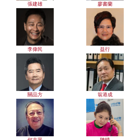
張建雄
廖書蘭
李偉民
益行
關品方
翁港成
何志平
陳晴