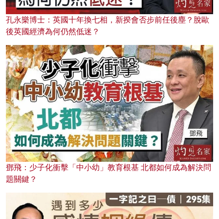
孔永樂博士：英國十年換七相，新揆會否步前任後塵？脫歐
後英國經濟為何仍然低迷？
鄧飛：少子化衝擊「中小幼」教育根基 北都如何成為解決問
題關鍵？