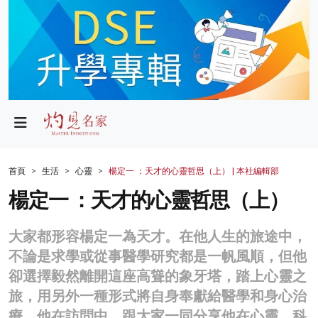
政局
教育
文化
財經
首頁
生活
心靈
楊定一 ：天才的心靈哲思（上） | 本社編輯部
生活
楊定一 ：天才的心靈哲思（上）
健康
大家都形容楊定一為天才。在他人生的旅途中，
商業
不論是求學或從事醫學研究都是一帆風順，但他
卻選擇毅然離開這座高聳的象牙塔，踏上心靈之
科技
旅，用另外一種形式將自身奉獻給醫學和身心治
影片
療。他在訪問中，跟大家一同分享他在心靈、科