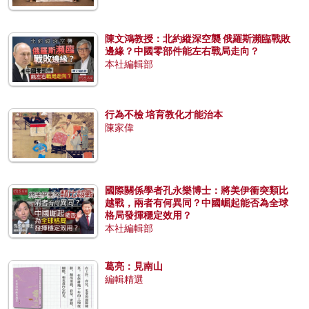
陳文鴻教授：北約縱深空襲 俄羅斯瀕臨戰敗
邊緣？中國零部件能左右戰局走向？
本社編輯部
行為不檢 培育教化才能治本
陳家偉
國際關係學者孔永樂博士：將美伊衝突類比
越戰，兩者有何異同？中國崛起能否為全球
格局發揮穩定效用？
本社編輯部
葛亮：見南山
編輯精選