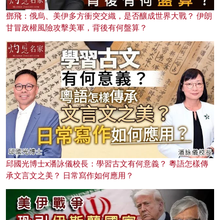
鄧飛：俄烏、美伊多方衝突交織，是否釀成世界大戰？ 伊朗
甘冒政權風險攻擊美軍，背後有何盤算？
邱國光博士x潘詠儀校長：學習古文有何意義？ 粵語怎樣傳
承文言文之美？ 日常寫作如何應用？