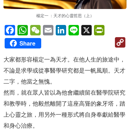
楊定一 ：天才的心靈哲思（上）
Facebook
WhatsApp
WeChat
Email
LinkedIn
Line
X
PrintFriendl
C
Share
Li
大家都形容楊定一為天才。在他人生的旅途中，
不論是求學或從事醫學研究都是一帆風順。天才
二字，他當之無愧。
然而，就在眾人皆以為他會繼續留在醫學院研究
和教學時，他毅然離開了這座高聳的象牙塔，踏
上心靈之旅，用另外一種形式將自身奉獻給醫學
和身心治療。