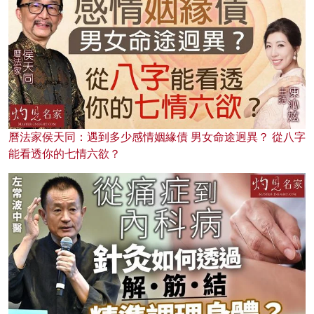
曆法家侯天同：遇到多少感情姻緣債 男女命途迥異？ 從八字
能看透你的七情六欲？