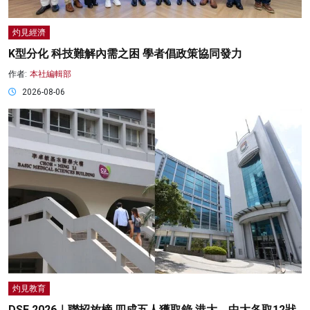
灼見經濟
K型分化 科技難解內需之困 學者倡政策協同發力
作者:
本社編輯部
2026-08-06
灼見教育
DSE 2026｜聯招放榜 四成五人獲取錄 港大、中大各取12狀