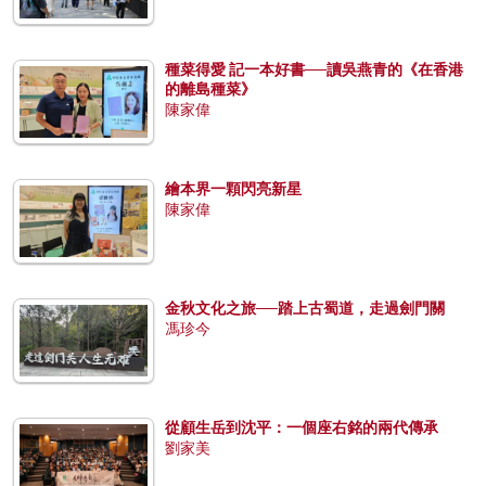
種菜得愛 記一本好書──讀吳燕青的《在香港
的離島種菜》
陳家偉
繪本界一顆閃亮新星
陳家偉
金秋文化之旅──踏上古蜀道，走過劍門關
馮珍今
從顧生岳到沈平：一個座右銘的兩代傳承
劉家美