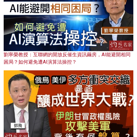
劉寧榮教授：互聯網的開放反催生資訊繭房，AI能避開相同
困局？如何避免遭AI演算法操控？