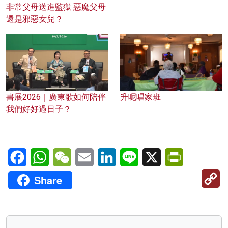
非常父母送進監獄 惡魔父母
還是邪惡女兒？
書展2026｜廣東歌如何陪伴
升呢唱家班
我們好好過日子？
Facebook
WhatsApp
WeChat
Email
LinkedIn
Line
X
PrintFriendl
C
Share
Li