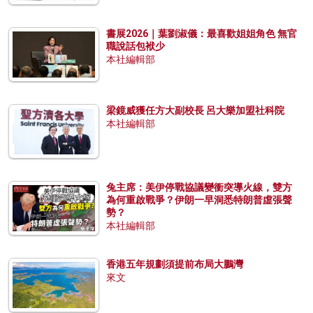
書展2026｜葉劉淑儀：最喜歡姐姐角色 無官
職說話包袱少
本社編輯部
梁鏡威獲任方大副校長 呂大樂加盟社科院
本社編輯部
兔主席：美伊停戰協議變衝突導火線，雙方
為何重啟戰爭？伊朗一早洞悉特朗普虛張聲
勢？
本社編輯部
香港五年規劃須提前布局大鵬灣
來文