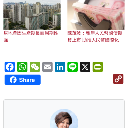
房地產因生產期長而周期性
陳茂波：離岸人民幣國債期
強
貨上市 助推人民幣國際化
Facebook
WhatsApp
WeChat
Email
LinkedIn
Line
X
PrintFriendl
C
Share
Li