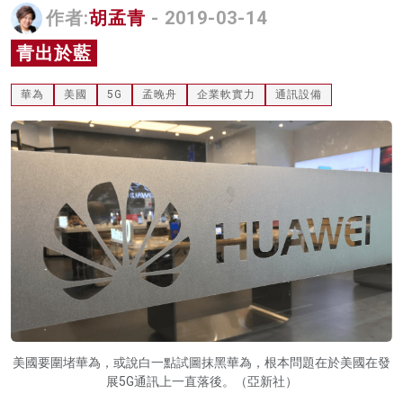
作者:
胡孟青
- 2019-03-14
名家榜
青出於藍
灼見活動
華為
美國
5G
孟晚舟
企業軟實力
通訊設備
關於我們
美國要圍堵華為，或說白一點試圖抹黑華為，根本問題在於美國在發
展5G通訊上一直落後。（亞新社）