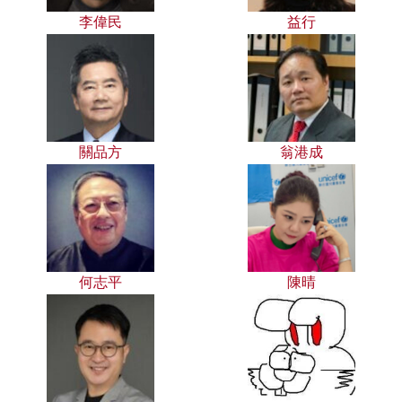
李偉民
益行
關品方
翁港成
何志平
陳晴