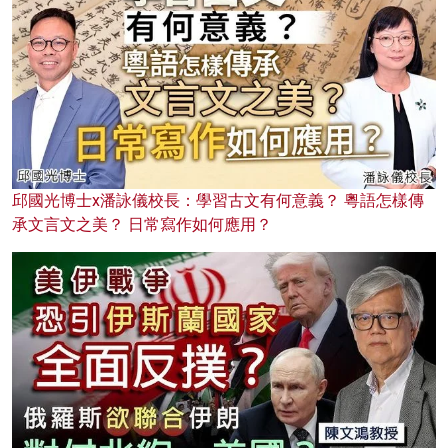
邱國光博士x潘詠儀校長：學習古文有何意義？ 粵語怎樣傳
承文言文之美？ 日常寫作如何應用？