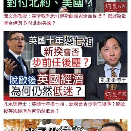
陳文鴻教授：美伊戰爭恐引伊斯蘭國家全面反撲？ 俄羅斯欲
聯合伊朗 對付北約美國？
孔永樂博士：英國十年換七相，新揆會否步前任後塵？脫歐
後英國經濟為何仍然低迷？