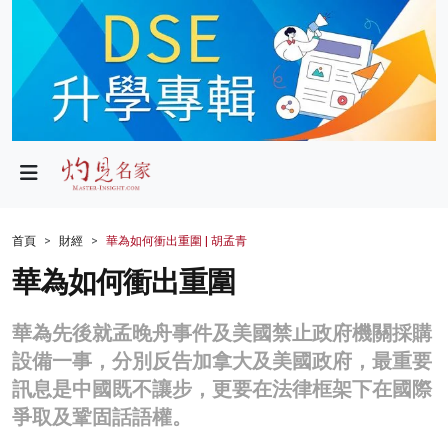
政局
教育
文化
財經
首頁
財經
華為如何衝出重圍 | 胡孟青
生活
華為如何衝出重圍
健康
華為先後就孟晚舟事件及美國禁止政府機關採購
商業
設備一事，分別反告加拿大及美國政府，最重要
訊息是中國既不讓步，更要在法律框架下在國際
科技
爭取及鞏固話語權。
影片