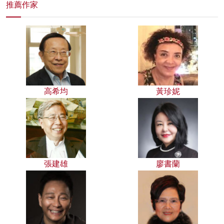
推薦作家
高希均
黃珍妮
張建雄
廖書蘭