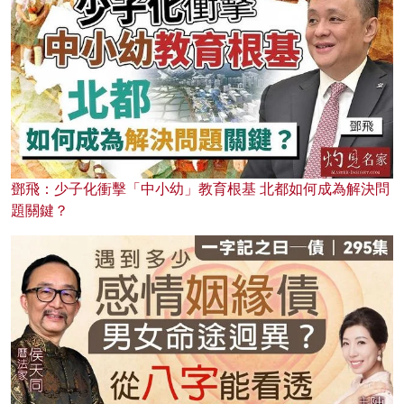
鄧飛：少子化衝擊「中小幼」教育根基 北都如何成為解決問
題關鍵？