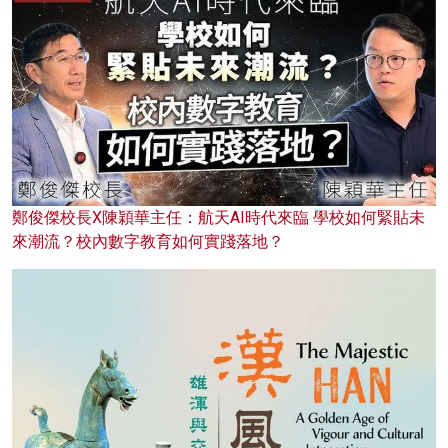
鄭俊傑校長X陳穎華主任：航天AI時代來臨 學校如何緊貼未
來潮流？校內數字教育如何實踐落地？