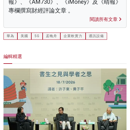
報》、《AM730》、《iMoney》及《晴報》
專欄撰寫財經評論文章 。
閱讀所有文章
華為
美國
5G
孟晚舟
企業軟實力
通訊設備
編輯精選