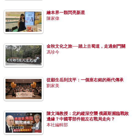
繪本界一顆閃亮新星
陳家偉
金秋文化之旅──踏上古蜀道，走過劍門關
馮珍今
從顧生岳到沈平：一個座右銘的兩代傳承
劉家美
陳文鴻教授：北約縱深空襲 俄羅斯瀕臨戰敗
邊緣？中國零部件能左右戰局走向？
本社編輯部