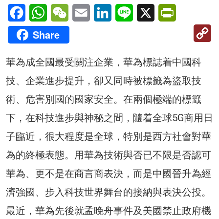
Facebook
WhatsApp
WeChat
Email
LinkedIn
Line
X
PrintFriendl
C
Share
Li
華為成全國最受關注企業，華為標誌着中國科
技、企業進步提升，卻又同時被標籤為盜取技
術、危害別國的國家安全。在兩個極端的標籤
下，在科技進步與神秘之間，隨着全球5G商用日
子臨近，很大程度是全球，特別是西方社會對華
為的終極表態。用華為技術與否已不限是否認可
華為、更不是在商言商表決，而是中國晉升為經
濟強國、步入科技世界舞台的接納與表決公投。
最近，華為先後就孟晚舟事件及美國禁止政府機