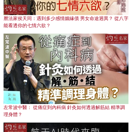
曆法家侯天同：遇到多少感情姻緣債 男女命途迥異？ 從八字
能看透你的七情六欲？
左常波中醫： 從痛症到內科病 針灸如何透過解筋結 精準調
理身體？