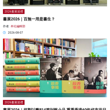
2026書展巡禮
書展2026｜百無一用是書生？
作者:
本社編輯部
2026-08-07
2026書展巡禮
書展2026｜從劉以鬯814篇刊報小品 重看香港60年代市井日