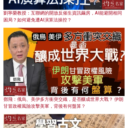
劉寧榮教授：互聯網的開放反催生資訊繭房，AI能避開相同
困局？如何避免遭AI演算法操控？
鄧飛：俄烏、美伊多方衝突交織，是否釀成世界大戰？ 伊朗
甘冒政權風險攻擊美軍，背後有何盤算？