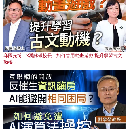
邱國光博士x潘詠儀校長：如何善用動畫遊戲 提升學習古文
動機？