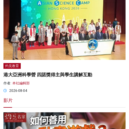
灼見教育
港大亞洲科學營 四諾獎得主與學生講解互動
作者:
本社編輯部
2026-08-04
影片