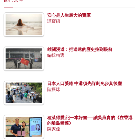
安心是人生最大的寶庫
譚寶碩
雄關漫道：把遙遠的歷史拉到眼前
編輯精選
日本人口萎縮 中港須先謀劃免步其後塵
陸振球
種菜得愛 記一本好書──讀吳燕青的《在香港
的離島種菜》
陳家偉