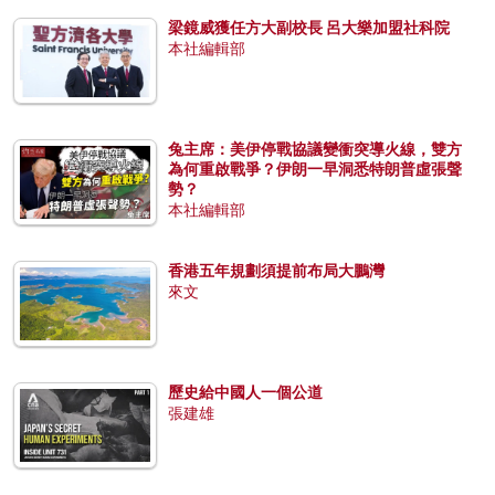
梁鏡威獲任方大副校長 呂大樂加盟社科院
本社編輯部
兔主席：美伊停戰協議變衝突導火線，雙方
為何重啟戰爭？伊朗一早洞悉特朗普虛張聲
勢？
本社編輯部
香港五年規劃須提前布局大鵬灣
來文
歷史給中國人一個公道
張建雄