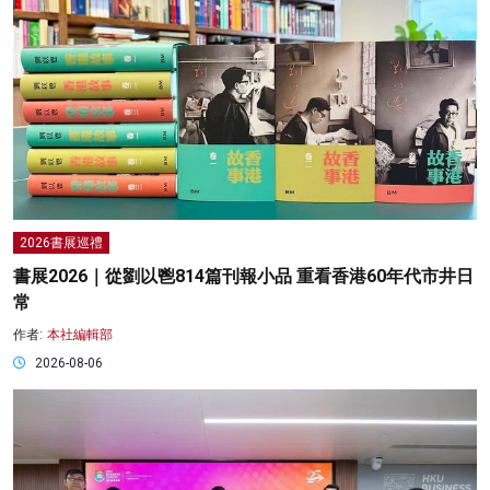
2026書展巡禮
書展2026｜從劉以鬯814篇刊報小品 重看香港60年代市井日
常
作者:
本社編輯部
2026-08-06