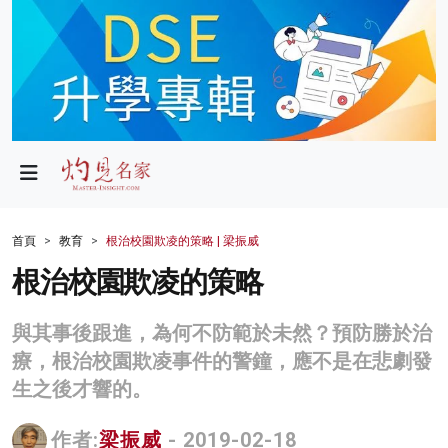
政局
教育
文化
財經
首頁
教育
根治校園欺凌的策略 | 梁振威
生活
根治校園欺凌的策略
健康
與其事後跟進，為何不防範於未然？預防勝於治
商業
療，根治校園欺凌事件的警鐘，應不是在悲劇發
生之後才響的。
科技
影片
作者:
梁振威
- 2019-02-18