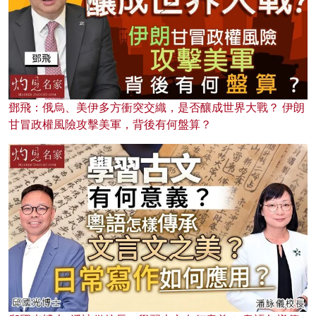
鄧飛：俄烏、美伊多方衝突交織，是否釀成世界大戰？ 伊朗
甘冒政權風險攻擊美軍，背後有何盤算？