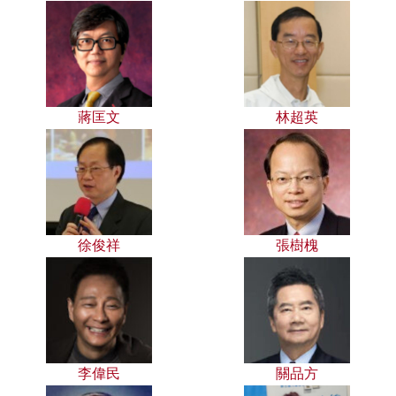
蔣匡文
林超英
徐俊祥
張樹槐
李偉民
關品方