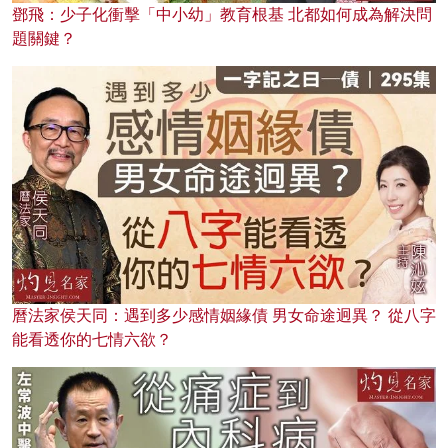
鄧飛：少子化衝擊「中小幼」教育根基 北都如何成為解決問
題關鍵？
曆法家侯天同：遇到多少感情姻緣債 男女命途迥異？ 從八字
能看透你的七情六欲？