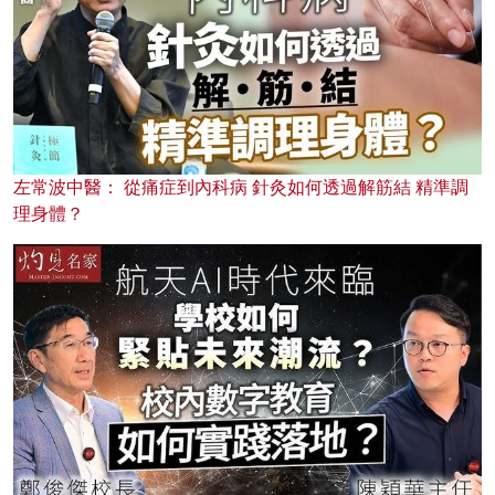
左常波中醫： 從痛症到內科病 針灸如何透過解筋結 精準調
理身體？