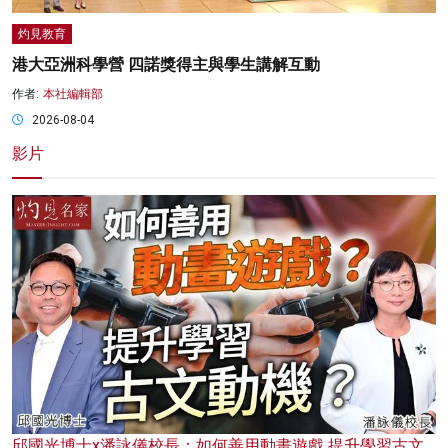
灼見教育
港大亞洲科學營 四諾獎得主與學生講解互動
作者:
本社編輯部
2026-08-04
影片
邱國光博士x潘詠儀校長：如何善用動畫遊戲 提升學習古文