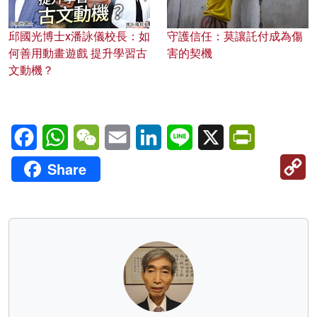
邱國光博士x潘詠儀校長：如
守護信任：莫讓託付成為傷
何善用動畫遊戲 提升學習古
害的契機
文動機？
Facebook
WhatsApp
WeChat
Email
LinkedIn
Line
X
PrintFriendl
C
Share
Li