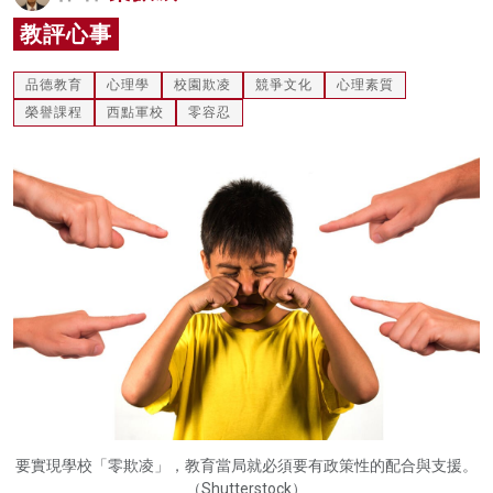
名家榜
教評心事
灼見活動
品德教育
心理學
校園欺凌
競爭文化
心理素質
榮譽課程
西點軍校
零容忍
關於我們
要實現學校「零欺凌」，教育當局就必須要有政策性的配合與支援。
（Shutterstock）