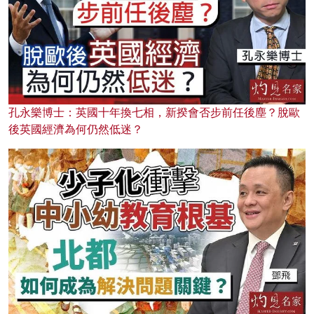
孔永樂博士：英國十年換七相，新揆會否步前任後塵？脫歐
後英國經濟為何仍然低迷？