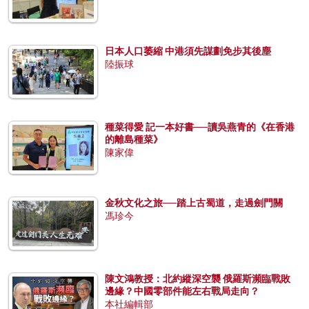
日本人口萎縮 中港須先謀劃免步其後塵
陸振球
種菜得愛 記一本好書──讀吳燕青的《在香港
的離島種菜》
陳家偉
金秋文化之旅──踏上古蜀道，走過劍門關
馮珍今
陳文鴻教授：北約縱深空襲 俄羅斯瀕臨戰敗
邊緣？中國零部件能左右戰局走向？
本社編輯部