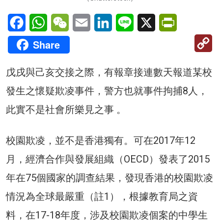
Facebook
WhatsApp
WeChat
Email
LinkedIn
Line
X
PrintFriendl
C
Share
Li
戊戌與己亥交接之際，有報章接連數天報道某校
發生之懷疑欺凌事件，警方也就事件拘捕8人，
此實不是社會所樂見之事 。
校園欺凌，並不是香港獨有。可在2017年12
月，經濟合作與發展組織（OECD）發表了2015
年在75個國家的調查結果，發現香港的校園欺凌
情況為全球最嚴重（註1），根據教育局之資
料，在17-18年度，涉及校園欺凌個案的中學生