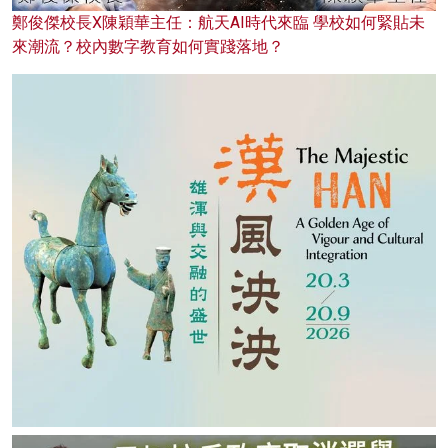
鄭俊傑校長X陳穎華主任：航天AI時代來臨 學校如何緊貼未
來潮流？校內數字教育如何實踐落地？