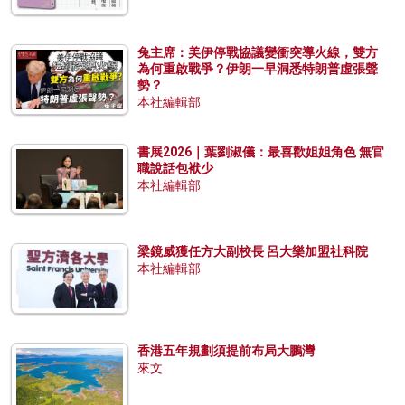
兔主席：美伊停戰協議變衝突導火線，雙方
為何重啟戰爭？伊朗一早洞悉特朗普虛張聲
勢？
本社編輯部
書展2026｜葉劉淑儀：最喜歡姐姐角色 無官
職說話包袱少
本社編輯部
梁鏡威獲任方大副校長 呂大樂加盟社科院
本社編輯部
香港五年規劃須提前布局大鵬灣
來文