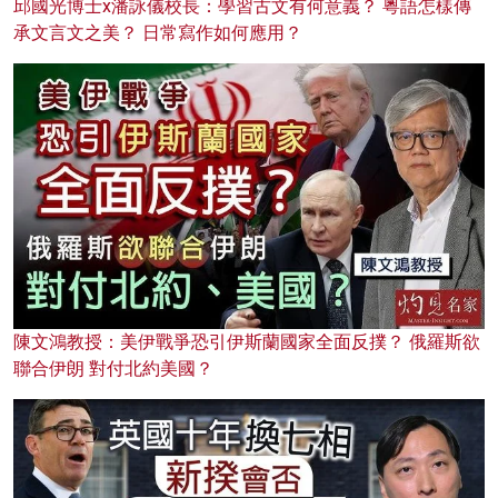
邱國光博士x潘詠儀校長：學習古文有何意義？ 粵語怎樣傳
承文言文之美？ 日常寫作如何應用？
陳文鴻教授：美伊戰爭恐引伊斯蘭國家全面反撲？ 俄羅斯欲
聯合伊朗 對付北約美國？