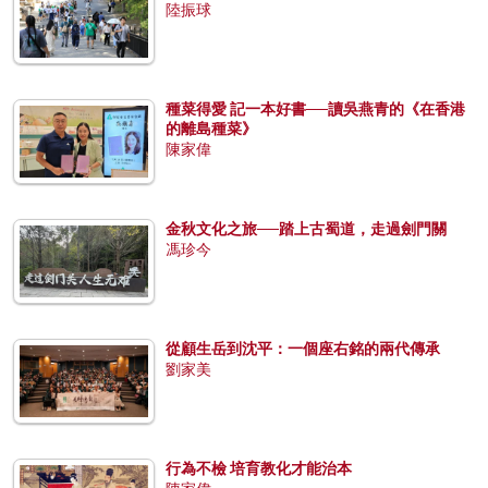
陸振球
種菜得愛 記一本好書──讀吳燕青的《在香港
的離島種菜》
陳家偉
金秋文化之旅──踏上古蜀道，走過劍門關
馮珍今
從顧生岳到沈平：一個座右銘的兩代傳承
劉家美
行為不檢 培育教化才能治本