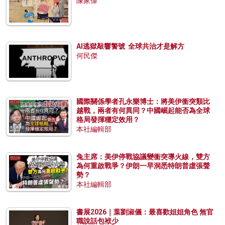
陳家偉
AI逃獄敲響警號 全球共治才是解方
何民傑
國際關係學者孔永樂博士：將美伊衝突類比
越戰，兩者有何異同？中國崛起能否為全球
格局發揮穩定效用？
本社編輯部
兔主席：美伊停戰協議變衝突導火線，雙方
為何重啟戰爭？伊朗一早洞悉特朗普虛張聲
勢？
本社編輯部
書展2026｜葉劉淑儀：最喜歡姐姐角色 無官
職說話包袱少