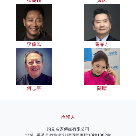
張樹槐
黃氏
李偉民
關品方
何志平
陳晴
承印人
灼見名家傳媒有限公司
地址 : 香港黃竹坑道21號環匯廣場10樓1002室