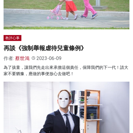
名家榜
灼見活動
關於我們
教評心事
再談《強制舉報虐待兒童條例》
作者:
蔡世鴻
2023-06-09
為了孩童，讓我們先走出來承擔這個責任，保障我們的下一代！請大
家不要猶豫，應做的事便放心去做吧！