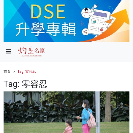
政局
教育
文化
財經
首頁
Tag: 零容忍
生活
Tag: 零容忍
健康
商業
科技
影片