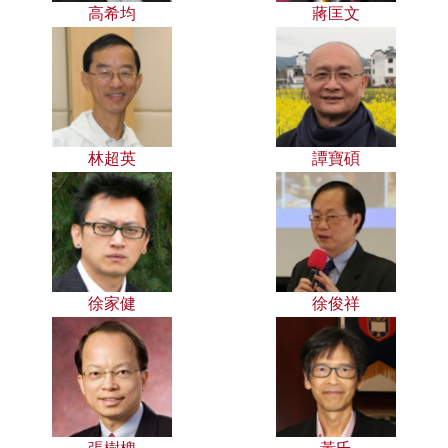
高希均
蔣匡文
林超英
譚寶碩
徐家健
徐俊祥