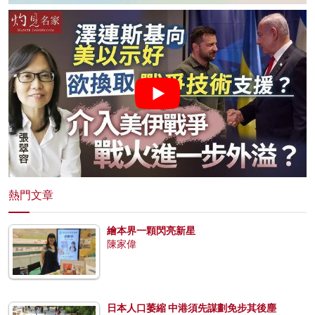
熱門文章
繪本界一顆閃亮新星
陳家偉
日本人口萎縮 中港須先謀劃免步其後塵