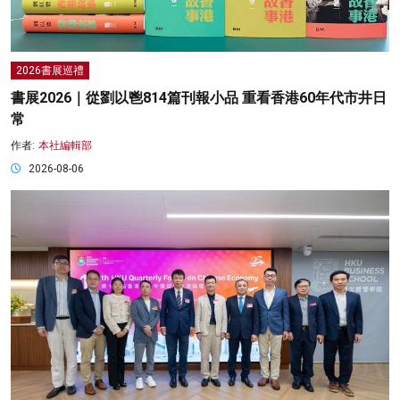
2026書展巡禮
書展2026｜從劉以鬯814篇刊報小品 重看香港60年代市井日
常
作者:
本社編輯部
2026-08-06