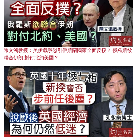
陳文鴻教授：美伊戰爭恐引伊斯蘭國家全面反撲？ 俄羅斯欲
聯合伊朗 對付北約美國？