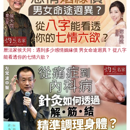
曆法家侯天同：遇到多少感情姻緣債 男女命途迥異？ 從八字
能看透你的七情六欲？