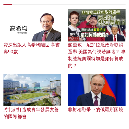
資深出版人高希均離世 享耆
趙靈敏：尼加拉瓜政府取消
壽90歲
選舉 美國為何視若無睹？ 專
制總統奧爾特加是如何養成
的？
將北都打造成青年發展友善
非對稱戰爭下的俄羅斯困境
的國際都會