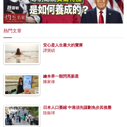
熱門文章
安心是人生最大的寶庫
譚寶碩
繪本界一顆閃亮新星
陳家偉
日本人口萎縮 中港須先謀劃免步其後塵
陸振球