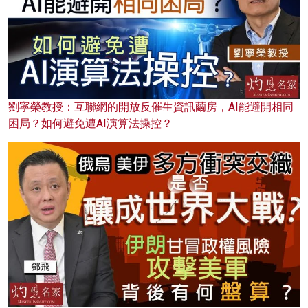
劉寧榮教授：互聯網的開放反催生資訊繭房，AI能避開相同
困局？如何避免遭AI演算法操控？