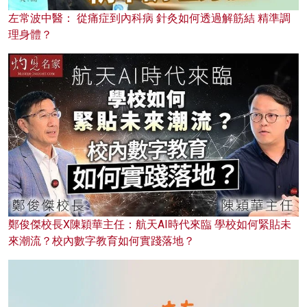
左常波中醫： 從痛症到內科病 針灸如何透過解筋結 精準調
理身體？
鄭俊傑校長X陳穎華主任：航天AI時代來臨 學校如何緊貼未
來潮流？校內數字教育如何實踐落地？