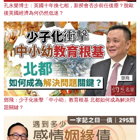
孔永樂博士：英國十年換七相，新揆會否步前任後塵？脫歐
後英國經濟為何仍然低迷？
鄧飛：少子化衝擊「中小幼」教育根基 北都如何成為解決問
題關鍵？