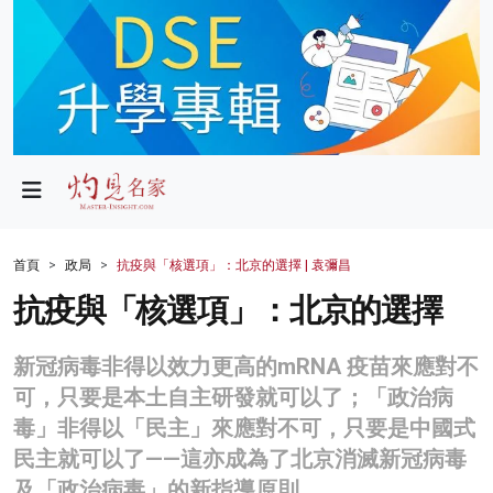
政局
教育
文化
財經
首頁
政局
抗疫與「核選項」：北京的選擇 | 袁彌昌
生活
抗疫與「核選項」：北京的選擇
健康
新冠病毒非得以效力更高的mRNA 疫苗來應對不
商業
可，只要是本土自主研發就可以了；「政治病
毒」非得以「民主」來應對不可，只要是中國式
科技
民主就可以了——這亦成為了北京消滅新冠病毒
影片
及「政治病毒」的新指導原則。