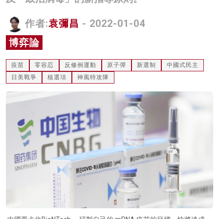
名家榜
作者:
袁彌昌
- 2022-01-04
灼見活動
博弈論
關於我們
疫苗
零容忍
反修例運動
原子彈
新選制
中國式民主
日美戰爭
核選項
神風特攻隊