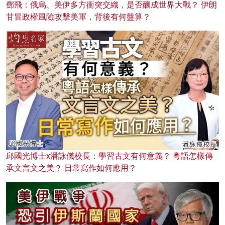
鄧飛：俄烏、美伊多方衝突交織，是否釀成世界大戰？ 伊朗
甘冒政權風險攻擊美軍，背後有何盤算？
邱國光博士x潘詠儀校長：學習古文有何意義？ 粵語怎樣傳
承文言文之美？ 日常寫作如何應用？