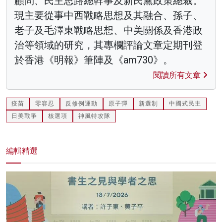
顧問、民主思路總幹事及新民黨政策總裁。
現主要從事中西戰略思想及其融合、孫子、
老子及毛澤東戰略思想、中美關係及香港政
治等領域的研究，其專欄評論文章定期刊登
於香港《明報》筆陣及《am730》。
閱讀所有文章
疫苗
零容忍
反修例運動
原子彈
新選制
中國式民主
日美戰爭
核選項
神風特攻隊
編輯精選