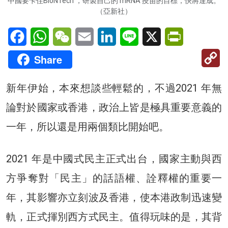
中國要卡住BioNTech ，研製自己的 mRNA 疫苗的目標，快將達成。
（亞新社）
Facebook
WhatsApp
WeChat
Email
LinkedIn
Line
X
PrintFriendl
C
Share
Li
新年伊始，本來想談些輕鬆的，不過2021 年無
論對於國家或香港，政治上皆是極具重要意義的
一年，所以還是用兩個類比開始吧。
2021 年是中國式民主正式出台，國家主動與西
方爭奪對「民主」的話語權、詮釋權的重要一
年，其影響亦立刻波及香港，使本港政制迅速變
軌，正式揮別西方式民主。值得玩味的是，其背