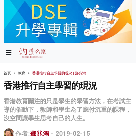
政局
教育
文化
財經
首頁
教育
香港推行自主學習的現況 | 鄧兆鴻
生活
香港推行自主學習的現況
健康
香港教育關注的只是學生的學習方法，在考試主
商業
導的催動下，教師和學生為了應付沉重的課程，
沒空間讓學生思考自己的人生。
科技
影片
作者:
鄧兆鴻
- 2019-02-15