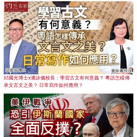
邱國光博士x潘詠儀校長：學習古文有何意義？ 粵語怎樣傳
承文言文之美？ 日常寫作如何應用？