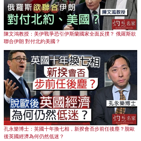
陳文鴻教授：美伊戰爭恐引伊斯蘭國家全面反撲？ 俄羅斯欲
聯合伊朗 對付北約美國？
孔永樂博士：英國十年換七相，新揆會否步前任後塵？脫歐
後英國經濟為何仍然低迷？