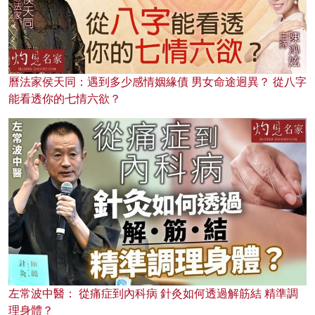
曆法家侯天同：遇到多少感情姻緣債 男女命途迥異？ 從八字
能看透你的七情六欲？
左常波中醫： 從痛症到內科病 針灸如何透過解筋結 精準調
理身體？