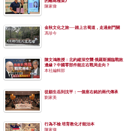
的離島種菜》
陳家偉
金秋文化之旅──踏上古蜀道，走過劍門關
馮珍今
陳文鴻教授：北約縱深空襲 俄羅斯瀕臨戰敗
邊緣？中國零部件能左右戰局走向？
本社編輯部
從顧生岳到沈平：一個座右銘的兩代傳承
劉家美
行為不檢 培育教化才能治本
陳家偉