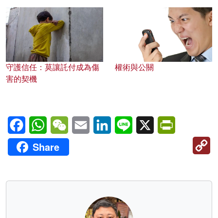
守護信任：莫讓託付成為傷
權術與公關
害的契機
Facebook
WhatsApp
WeChat
Email
LinkedIn
Line
X
PrintFriendl
C
Share
Li