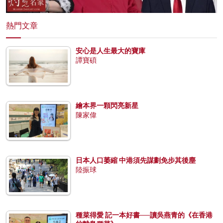
熱門文章
安心是人生最大的寶庫
譚寶碩
繪本界一顆閃亮新星
陳家偉
日本人口萎縮 中港須先謀劃免步其後塵
陸振球
種菜得愛 記一本好書──讀吳燕青的《在香港