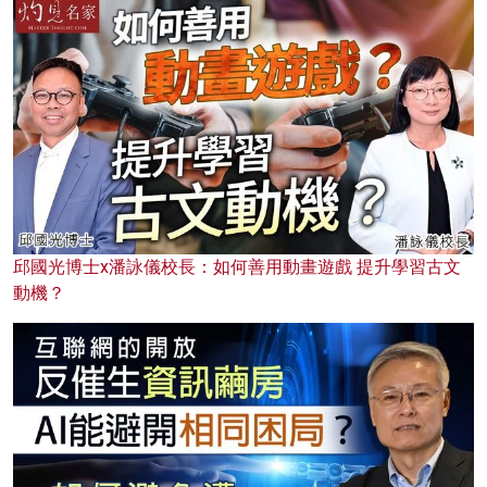
邱國光博士x潘詠儀校長：如何善用動畫遊戲 提升學習古文
動機？