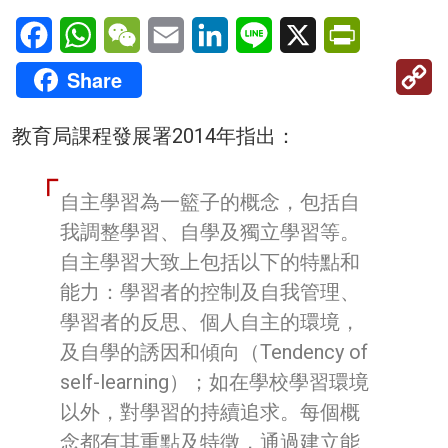
Facebook
WhatsApp
WeChat
Email
LinkedIn
Line
X
PrintFriendl
C
Share
Li
教育局課程發展署2014年指出：
自主學習為一籃子的概念，包括自
我調整學習、自學及獨立學習等。
自主學習大致上包括以下的特點和
能力：學習者的控制及自我管理、
學習者的反思、個人自主的環境，
及自學的誘因和傾向（Tendency of
self-learning）；如在學校學習環境
以外，對學習的持續追求。每個概
念都有其重點及特徵，通過建立能