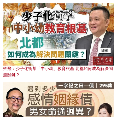
鄧飛：少子化衝擊「中小幼」教育根基 北都如何成為解決問
題關鍵？