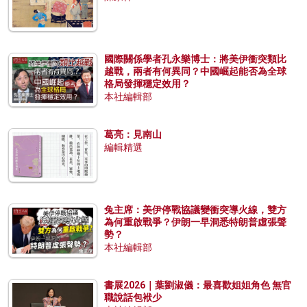
國際關係學者孔永樂博士：將美伊衝突類比
越戰，兩者有何異同？中國崛起能否為全球
格局發揮穩定效用？
本社編輯部
葛亮：見南山
編輯精選
兔主席：美伊停戰協議變衝突導火線，雙方
為何重啟戰爭？伊朗一早洞悉特朗普虛張聲
勢？
本社編輯部
書展2026｜葉劉淑儀：最喜歡姐姐角色 無官
職說話包袱少