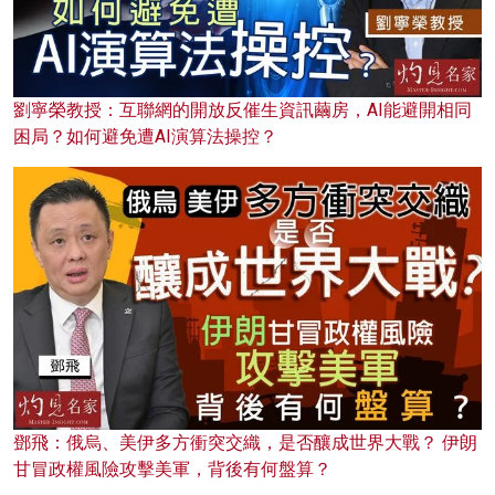
劉寧榮教授：互聯網的開放反催生資訊繭房，AI能避開相同
困局？如何避免遭AI演算法操控？
鄧飛：俄烏、美伊多方衝突交織，是否釀成世界大戰？ 伊朗
甘冒政權風險攻擊美軍，背後有何盤算？