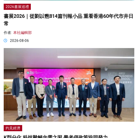
2026書展巡禮
書展2026｜從劉以鬯814篇刊報小品 重看香港60年代市井日
常
作者:
本社編輯部
2026-08-06
灼見經濟
K型分化 科技難解內需之困 學者倡政策協同發力