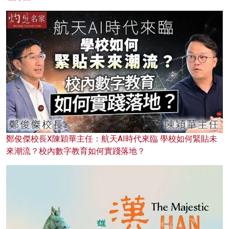
鄭俊傑校長X陳穎華主任：航天AI時代來臨 學校如何緊貼未
來潮流？校內數字教育如何實踐落地？