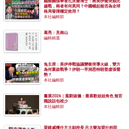
國際關係學者孔永樂博士：將美伊衝突類比
越戰，兩者有何異同？中國崛起能否為全球
格局發揮穩定效用？
本社編輯部
葛亮：見南山
編輯精選
兔主席：美伊停戰協議變衝突導火線，雙方
為何重啟戰爭？伊朗一早洞悉特朗普虛張聲
勢？
本社編輯部
書展2026｜葉劉淑儀：最喜歡姐姐角色 無官
職說話包袱少
本社編輯部
梁鏡威獲任方大副校長 呂大樂加盟社科院