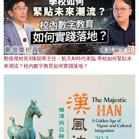
鄭俊傑校長X陳穎華主任：航天AI時代來臨 學校如何緊貼未
來潮流？校內數字教育如何實踐落地？