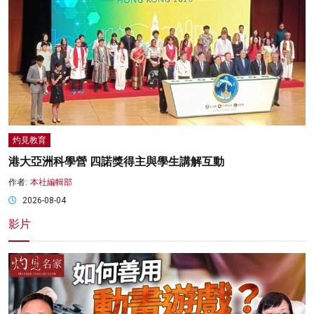
灼見教育
港大亞洲科學營 四諾獎得主與學生講解互動
作者:
本社編輯部
2026-08-04
影片