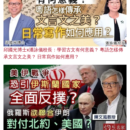
邱國光博士x潘詠儀校長：學習古文有何意義？ 粵語怎樣傳
承文言文之美？ 日常寫作如何應用？