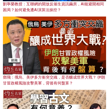
劉寧榮教授：互聯網的開放反催生資訊繭房，AI能避開相同
困局？如何避免遭AI演算法操控？
鄧飛：俄烏、美伊多方衝突交織，是否釀成世界大戰？ 伊朗
甘冒政權風險攻擊美軍，背後有何盤算？