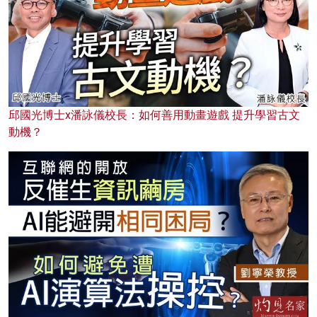
邱國光博士x潘詠儀校長：如何善用動畫遊戲 提升學習古文
動機？