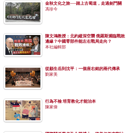
金秋文化之旅──踏上古蜀道，走過劍門關
馮珍今
陳文鴻教授：北約縱深空襲 俄羅斯瀕臨戰敗
邊緣？中國零部件能左右戰局走向？
本社編輯部
從顧生岳到沈平：一個座右銘的兩代傳承
劉家美
行為不檢 培育教化才能治本
陳家偉