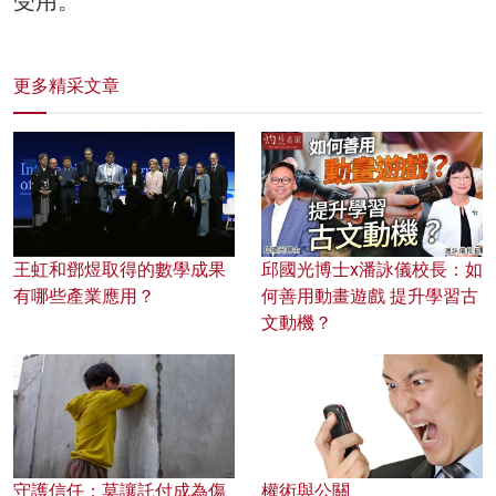
受用。
更多精采文章
王虹和鄧煜取得的數學成果
邱國光博士x潘詠儀校長：如
有哪些產業應用？
何善用動畫遊戲 提升學習古
文動機？
守護信任：莫讓託付成為傷
權術與公關