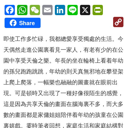
Facebook
WhatsApp
WeChat
Email
LinkedIn
Line
X
PrintFriendl
C
Share
Li
即使工作多忙碌，我都總愛享受獨處的生活。今
天偶然走進公園裏看見一家人，有老有少的在公
園中享受天倫之樂。年長的坐在輪椅上看着年幼
的孫兒跑跑跳跳，年幼的則天真無邪地在攀登架
上爬上爬落，一幅樂也融融的圖畫就在眼前出
現。可是頓時又出現了一種好像很陌生的感覺，
這是因為共享天倫的畫面在腦海裏不多，而大多
數的畫面都是家傭姐姐陪伴着年幼的孩童在公園
裏嬉戲。霎時筆者回想，家庭生活和家庭結構對