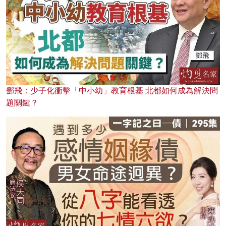
鄧飛：少子化衝擊「中小幼」教育根基 北都如何成為解決問
題關鍵？