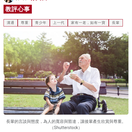
名家榜
教評心事
灼見活動
溝通
尊重
青少年
上一代
家有一老，如有一寶
長輩
關於我們
長輩的言談與態度，為人的寬容與豁達，讓後輩產生欣賞與尊重。
（Shutterstock）