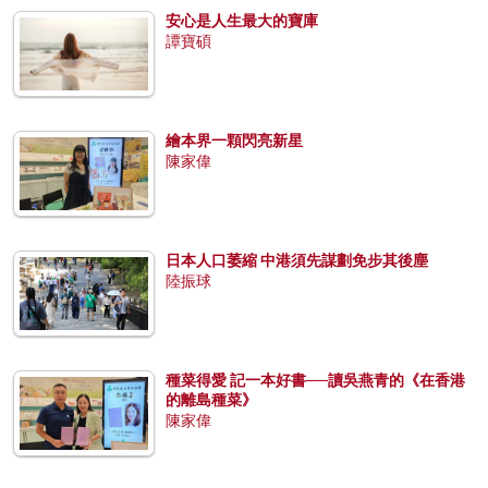
安心是人生最大的寶庫
譚寶碩
繪本界一顆閃亮新星
陳家偉
日本人口萎縮 中港須先謀劃免步其後塵
陸振球
種菜得愛 記一本好書──讀吳燕青的《在香港
的離島種菜》
陳家偉