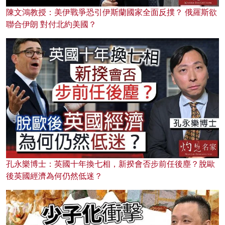
陳文鴻教授：美伊戰爭恐引伊斯蘭國家全面反撲？ 俄羅斯欲
聯合伊朗 對付北約美國？
孔永樂博士：英國十年換七相，新揆會否步前任後塵？脫歐
後英國經濟為何仍然低迷？