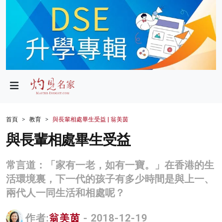
政局
教育
文化
財經
首頁
教育
與長輩相處畢生受益 | 翁美茵
生活
與長輩相處畢生受益
健康
常言道：「家有一老，如有一寶。」在香港的生
商業
活環境裏，下一代的孩子有多少時間是與上一、
兩代人一同生活和相處呢？
科技
影片
作者:
翁美茵
- 2018-12-19