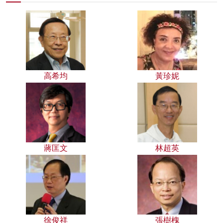
高希均
黃珍妮
蔣匡文
林超英
徐俊祥
張樹槐