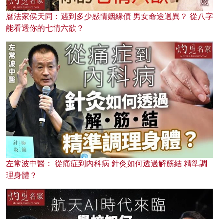
曆法家侯天同：遇到多少感情姻緣債 男女命途迥異？ 從八字
能看透你的七情六欲？
左常波中醫： 從痛症到內科病 針灸如何透過解筋結 精準調
理身體？