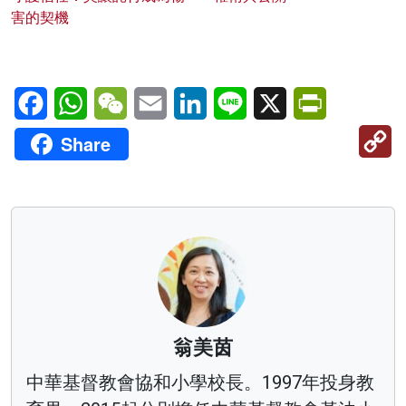
害的契機
Facebook
WhatsApp
WeChat
Email
LinkedIn
Line
X
PrintFriendl
C
Share
Li
翁美茵
中華基督教會協和小學校長。1997年投身教