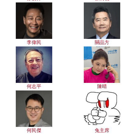
李偉民
關品方
何志平
陳晴
何民傑
兔主席