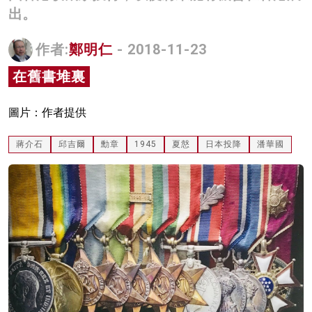
出。
名家榜
灼見活動
作者:
鄭明仁
- 2018-11-23
在舊書堆裏
關於我們
圖片：作者提供
蔣介石
邱吉爾
勳章
1945
夏慤
日本投降
潘華國