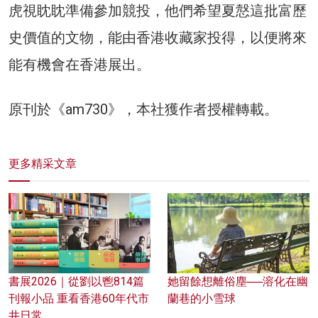
虎視眈眈準備參加競投，他們希望夏慤這批富歷
史價值的文物，能由香港收藏家投得，以便將來
能有機會在香港展出。
原刊於《am730》，本社獲作者授權轉載。
更多精采文章
書展2026｜從劉以鬯814篇
她留餘想離俗塵──溶化在幽
刊報小品 重看香港60年代市
蘭巷的小雪球
井日常