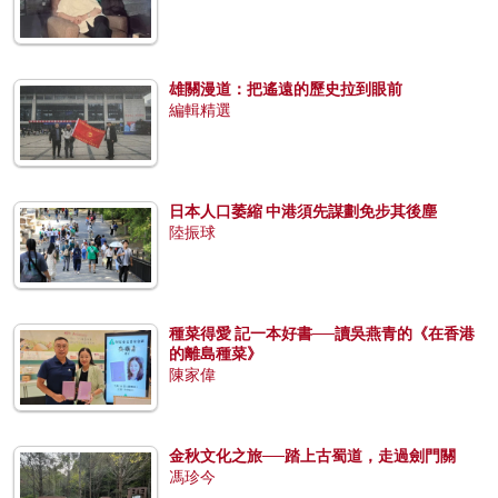
雄關漫道：把遙遠的歷史拉到眼前
編輯精選
日本人口萎縮 中港須先謀劃免步其後塵
陸振球
種菜得愛 記一本好書──讀吳燕青的《在香港
的離島種菜》
陳家偉
金秋文化之旅──踏上古蜀道，走過劍門關
馮珍今