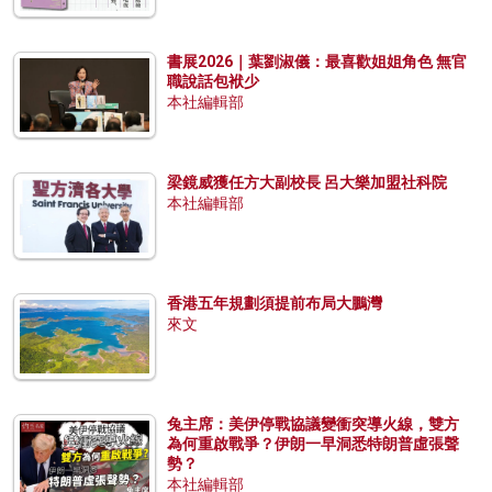
書展2026｜葉劉淑儀：最喜歡姐姐角色 無官
職說話包袱少
本社編輯部
梁鏡威獲任方大副校長 呂大樂加盟社科院
本社編輯部
香港五年規劃須提前布局大鵬灣
來文
兔主席：美伊停戰協議變衝突導火線，雙方
為何重啟戰爭？伊朗一早洞悉特朗普虛張聲
勢？
本社編輯部