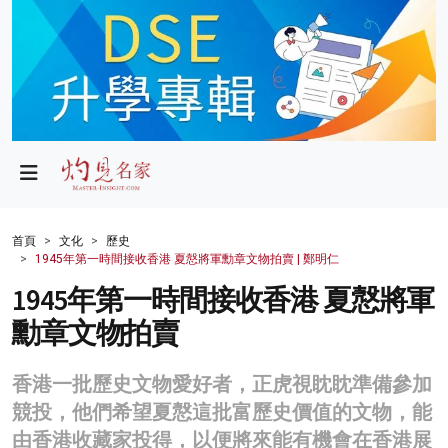
政局
教育
文化
財經
首頁
文化
歷史
1945年第一時間接收香港 夏慤將軍勳章文物拍賣 | 鄭明仁
生活
1945年第一時間接收香港 夏慤將軍
健康
勳章文物拍賣
商業
香港一批歷史文物愛好者，正虎視眈眈準備參加
科技
競投，他們希望夏慤這批富歷史價值的文物，能
影片
由香港收藏家投得，以便將來能有機會在香港展