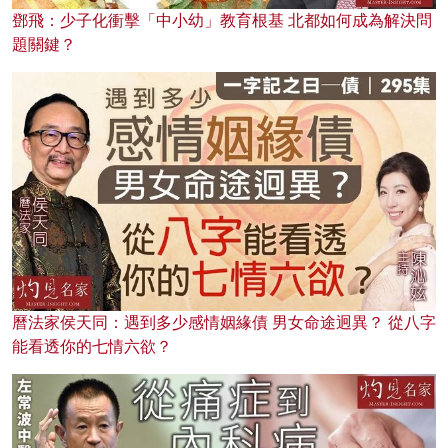
鄧飛：少子化衝擊「中小幼」教育根基 北都如何成為解決問
題關鍵？
曆法家侯天同：遇到多少感情姻緣債 男女命途迥異？ 從八字
能看透你的七情六欲？