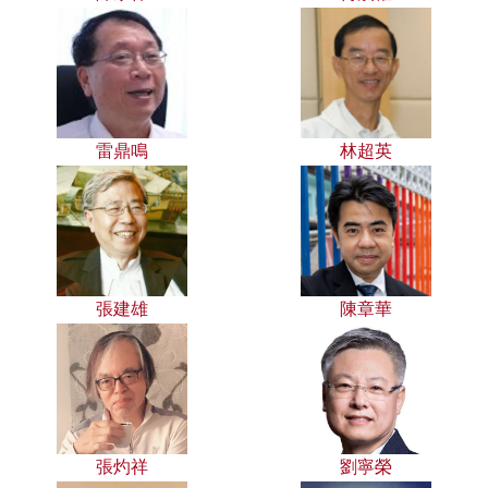
雷鼎鳴
林超英
張建雄
陳章華
張灼祥
劉寧榮