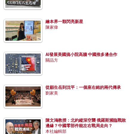
繪本界一顆閃亮新星
陳家偉
AI發展美國搞小院高牆 中國推多邊合作
關品方
從顧生岳到沈平：一個座右銘的兩代傳承
劉家美
陳文鴻教授：北約縱深空襲 俄羅斯瀕臨戰敗
邊緣？中國零部件能左右戰局走向？
本社編輯部