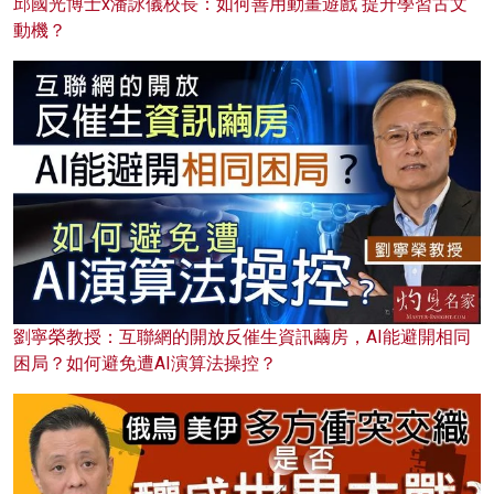
邱國光博士x潘詠儀校長：如何善用動畫遊戲 提升學習古文
動機？
劉寧榮教授：互聯網的開放反催生資訊繭房，AI能避開相同
困局？如何避免遭AI演算法操控？