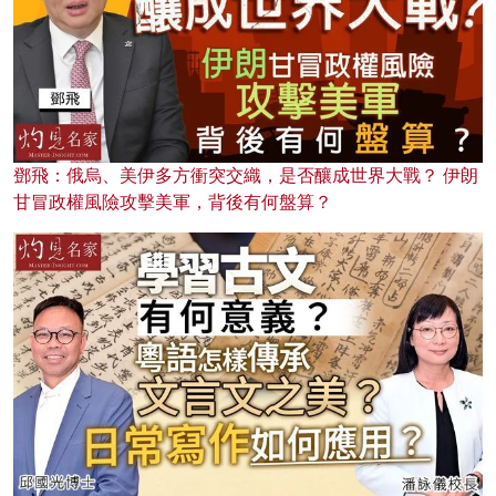
鄧飛：俄烏、美伊多方衝突交織，是否釀成世界大戰？ 伊朗
甘冒政權風險攻擊美軍，背後有何盤算？