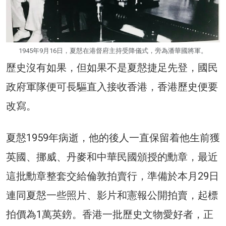
1945年9月16日，夏慤在港督府主持受降儀式，旁為潘華國將軍。
歷史沒有如果，但如果不是夏慤捷足先登，國民
政府軍隊便可長驅直入接收香港，香港歷史便要
改寫。
夏慤1959年病逝，他的後人一直保留着他生前獲
英國、挪威、丹麥和中華民國頒授的勳章，最近
這批勳章整套交給倫敦拍賣行，準備於本月29日
連同夏慤一些照片、影片和憲報公開拍賣，起標
拍價為1萬英鎊。香港一批歷史文物愛好者，正