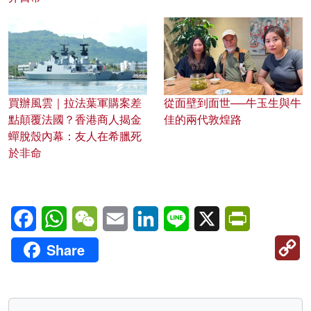
買辦風雲｜拉法葉軍購案差
從面壁到面世──牛玉生與牛
點顛覆法國？香港商人揭金
佳的兩代敦煌路
蟬脫殼內幕：友人在希臘死
於非命
Facebook
WhatsApp
WeChat
Email
LinkedIn
Line
X
PrintFriendl
C
Share
Li