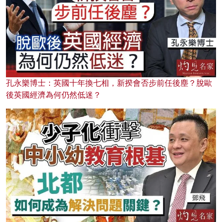
孔永樂博士：英國十年換七相，新揆會否步前任後塵？脫歐
後英國經濟為何仍然低迷？