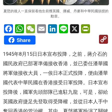
夏慤的後人一直保留着他生前獲英國、挪威、丹麥和中華民國頒授的
勳章。
Facebook
WhatsApp
WeChat
Email
LinkedIn
Line
X
PrintFriendl
C
Share
Li
1945年8月15日日本宣布投降，之前，蔣介石的
國民政府已部署準備接收香港，並已委任潘華國
將軍做接收大員，一俟日本正式投降，便由潘華
國代表中華民國在香港接受日軍投降。日本宣布
投降後，國軍先頭部隊已進駐九龍，可是，卻給
英國政府捷足先登取得受降權，並從日本人手中
奪回香港的管治權，其中，夏愨將軍扮演了關鍵