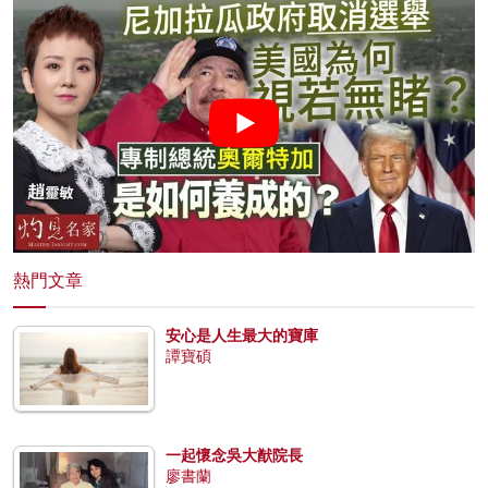
熱門文章
安心是人生最大的寶庫
譚寶碩
一起懷念吳大猷院長
廖書蘭