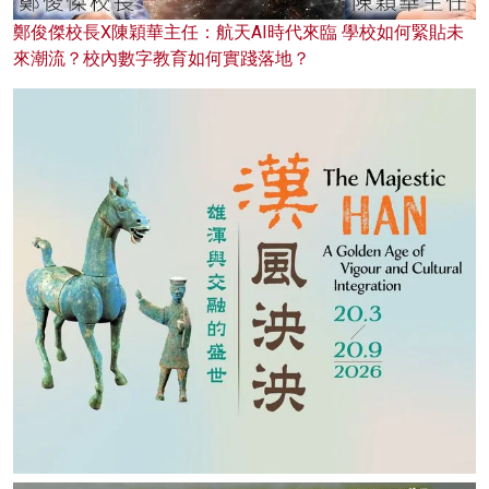
鄭俊傑校長X陳穎華主任：航天AI時代來臨 學校如何緊貼未
來潮流？校內數字教育如何實踐落地？