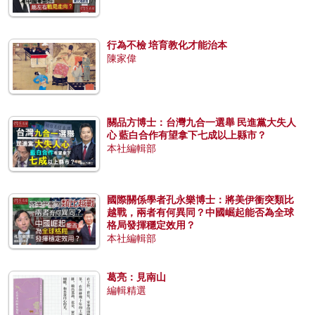
行為不檢 培育教化才能治本
陳家偉
關品方博士：台灣九合一選舉 民進黨大失人
心 藍白合作有望拿下七成以上縣市？
本社編輯部
國際關係學者孔永樂博士：將美伊衝突類比
越戰，兩者有何異同？中國崛起能否為全球
格局發揮穩定效用？
本社編輯部
葛亮：見南山
編輯精選