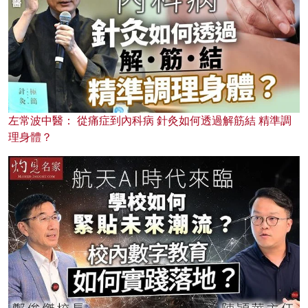
左常波中醫： 從痛症到內科病 針灸如何透過解筋結 精準調
理身體？