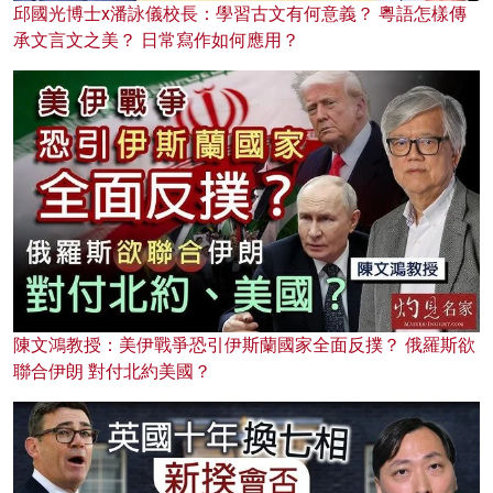
邱國光博士x潘詠儀校長：學習古文有何意義？ 粵語怎樣傳
承文言文之美？ 日常寫作如何應用？
陳文鴻教授：美伊戰爭恐引伊斯蘭國家全面反撲？ 俄羅斯欲
聯合伊朗 對付北約美國？