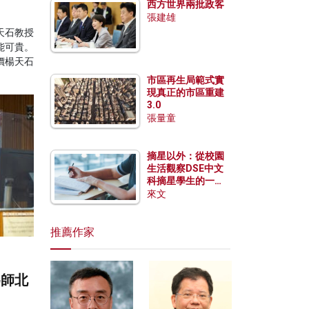
西方世界兩批政客
張建雄
天石教授
能可貴。
價楊天石
市區再生局範式實
現真正的市區重建
3.0
張量童
摘星以外：從校園
生活觀察DSE中文
科摘星學生的一點
特質
來文
推薦作家
為師北