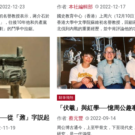
2022-12-23
作者:
本社編輯部
2022-12-17
初名譽教授表示，蔣介石於
國史教育中心（香港）上周六（12月10日
黨」，往後10年他和共產黨
香港大學中文學院蘇維初名譽教授，回顧
剿」的鬥爭中拉鋸。
北伐到內戰的重要經歷，並中肯評論他的
騎筆飛翔
「伏羲」與紅學──憶周公趣
──從「鼐」字説起
作者:
蔡元豐
2022-09-14
2-11-19
周公博古通今，上至甲骨文，下至現代史
研究，是一代鴻儒。