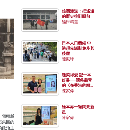
雄關漫道：把遙遠
的歷史拉到眼前
編輯精選
日本人口萎縮 中
港須先謀劃免步其
後塵
陸振球
種菜得愛 記一本
好書──讀吳燕青
的《在香港的離島
種菜》
陳家偉
繪本界一顆閃亮新
星
，領頭起
陳家偉
石集團的
的政治主