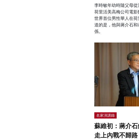
李時敏年幼時隨父母從澳
荷里活美高梅公司電影
世界首位男性華人在荷
道的是，他與蔣介石和
係。
名家演講錄
蘇維初：蔣介石
走上內戰不歸路