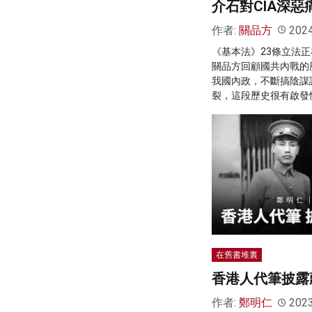
介石對CIA深惡
作者:
關品方
202
《基本法》23條立法
關品方回顧國共內戰的
我國內政，不斷搞陰謀
裂，這段歷史很有啟發
在舊書堆裏
香港人代筆披露
作者:
鄭明仁
202