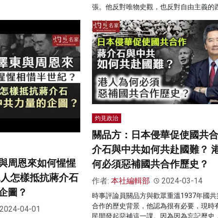
張。他反對唯物史觀，也反對自由主義的
灼見政治
關品方：日本侵華促使國共合
介石與中共如何共赴國難？ 
與周恩來如何惺惺
何必須惡補國共合作歷史？
二人怎樣抵抗蔣介石
作者:
本社編輯部
2024-03-14
企圖？
時事評論員關品方與歡眾重溫1937年國共
合作的歷史背景，他認為很有必要，現時
2024-04-01
民間發起惡補這一課。因為因為忘記歷史