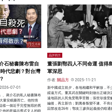
品評四方
介石秘書陳布雷自
董張劉鄂四人不同命運 值得
人時代悲劇？對台灣
軍深思
？
作者:
關品方
2025-11-21
2026-07-01
新中國成立前夕，各地相繼和平解放，不
綏遠方式。董其武在關鍵時刻做出正確決
」、蔣介石的私人秘書陳布
遠地區的人民免受戰爭苦難；張世珍接受
用大量安眠藥而亡。他性情
編後，再立新功；劉萬春叛變不遂、不肯
這樣一個近乎完璧無瑕的舊
囚禁改造26年；鄂友三參與起義後仍暗通
？他的死揭示舊式文人的時