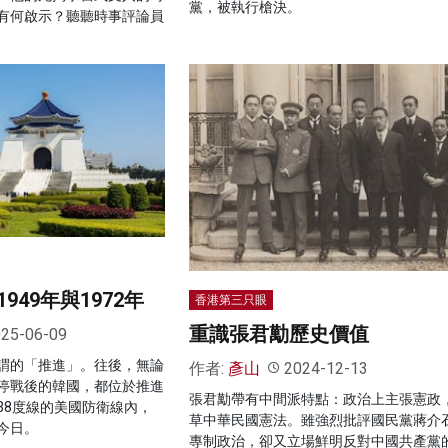
黨，被執行槍決。
有何啟示？聽聽時事評論員
49年與1972年
香港第三只眼
重識張君勱歷史價值
25-06-09
謂的「推進」。往後，無論
作者:
彥山
2024-12-13
停戰後的韓國，都位於推進
張君勱帶有中間派特點：政治上主張憲政
38度線的美國防衛線內，
草中華民國憲法。雖強烈批評國民黨蔣介
今日。
專制政治，卻又立場鮮明反對中國共產黨