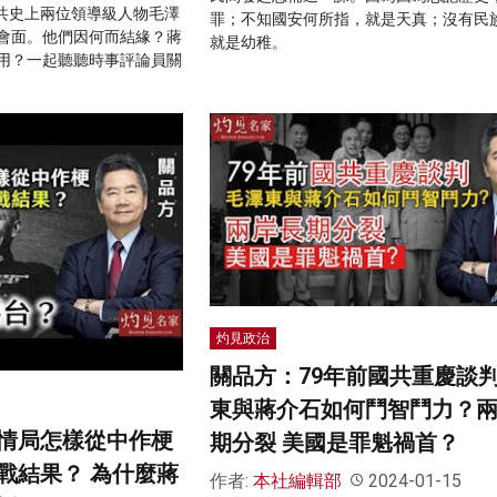
中共史上兩位領導級人物毛澤
罪；不知國安何所指，就是天真；沒有民
會面。他們因何而結緣？蔣
就是幼稚。
用？一起聽聽時事評論員關
灼見政治
關品方：79年前國共重慶談判
東與蔣介石如何鬥智鬥力？
情局怎樣從中作梗
期分裂 美國是罪魁禍首？
戰結果？ 為什麼蔣
作者:
本社編輯部
2024-01-15