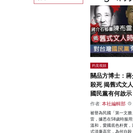
灼見視頻
關品方博士：蔣
殺死 揭舊式文
國民黨有何啟示
作者:
本社編輯部
被譽為民國「第一文膽
雷，據悉在58歲時服
溫和，愛國底色朴實，
式清廉高官，為何自殺