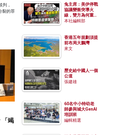
兔主席：美伊停戰
談判，
協議變衝突導火
分裂的罪
線，雙方為何重啟
戰爭？伊朗一早洞
本社編輯部
悉特朗普虛張聲
勢？
香港五年規劃須提
前布局大鵬灣
來文
歷史給中國人一個
公道
張建雄
60名中小特幼老
師參與城大GenAI
培訓班
 「竭
編輯精選