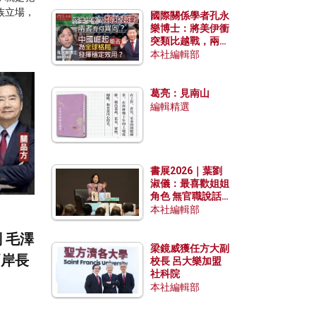
族立場，
國際關係學者孔永
樂博士：將美伊衝
突類比越戰，兩者
有何異同？中國崛
本社編輯部
起能否為全球格局
發揮穩定效用？
葛亮：見南山
編輯精選
書展2026｜葉劉
淑儀：最喜歡姐姐
角色 無官職說話
包袱少
本社編輯部
 毛澤
梁鏡威獲任方大副
兩岸長
校長 呂大樂加盟
社科院
本社編輯部