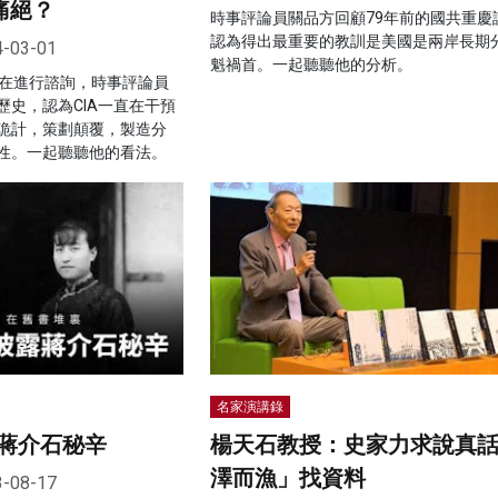
痛絕？
時事評論員關品方回顧79年前的國共重慶
認為得出最重要的教訓是美國是兩岸長期
4-03-01
魁禍首。一起聽聽他的分析。
正在進行諮詢，時事評論員
歷史，認為CIA一直在干預
詭計，策劃顛覆，製造分
性。一起聽聽他的看法。
名家演講錄
蔣介石秘辛
楊天石教授：史家力求說真話
澤而漁」找資料
3-08-17