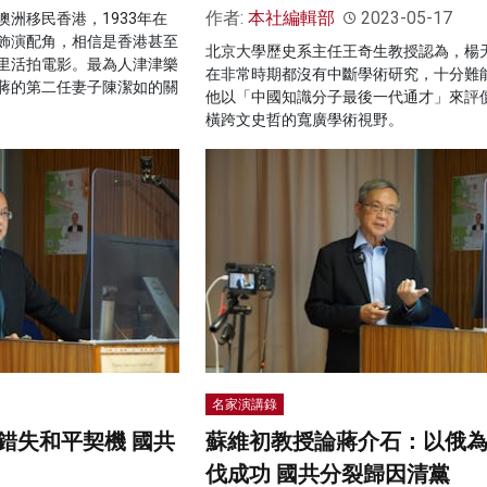
作者:
本社編輯部
2023-05-17
洲移民香港，1933年在
飾演配角，相信是香港甚至
北京大學歷史系主任王奇生教授認為，楊
里活拍電影。最為人津津樂
在非常時期都沒有中斷學術研究，十分難
蔣的第二任妻子陳潔如的關
他以「中國知識分子最後一代通才」來評
橫跨文史哲的寬廣學術視野。
名家演講錄
錯失和平契機 國共
蘇維初教授論蔣介石：以俄
伐成功 國共分裂歸因清黨