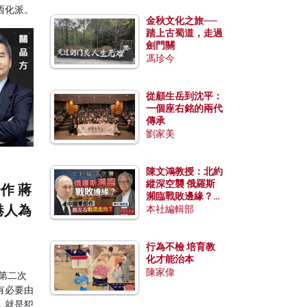
西化派。
金秋文化之旅──
踏上古蜀道，走過
劍門關
馮珍今
從顧生岳到沈平：
一個座右銘的兩代
傳承
劉家美
陳文鴻教授：北約
縱深空襲 俄羅斯
作 蔣
瀕臨戰敗邊緣？中
港人為
國零部件能左右戰
本社編輯部
局走向？
行為不檢 培育教
化才能治本
陳家偉
第二次
有必要由
，就是犯