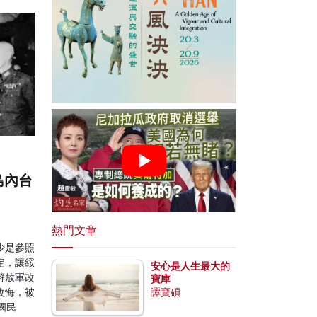
島內台
熱門文章
少是參照
定，讓綏
安心是人生最大的
解放軍改
寶庫
改悔，被
譚寶碩
國民