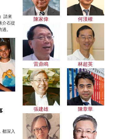
）請來
陳家偉
何漢權
蔣介石從
功過。
雷鼎鳴
林超英
張建雄
陳章華
事
，都深入