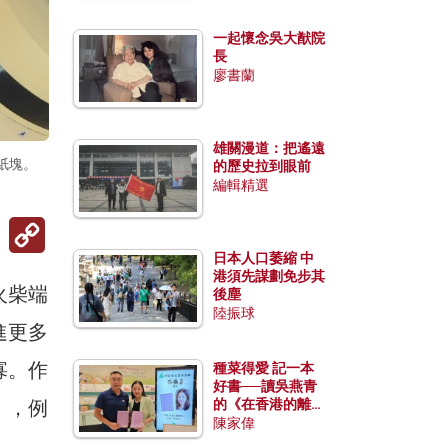
一起懷念吳大猷院
長
廖書蘭
雄關漫道：把遙遠
紙塊。
的歷史拉到眼前
編輯精選
Copy
Link
日本人口萎縮 中
港須先謀劃免步其
火柴端
後塵
陸振球
進更多
寡。作
種菜得愛 記一本
好書──讀吳燕青
」，例
的《在香港的離島
種菜》
陳家偉