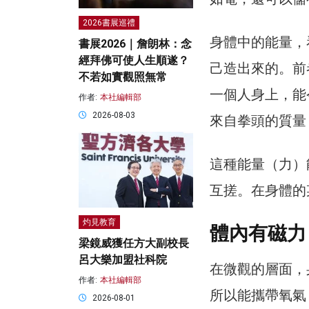
2026書展巡禮
身體中的能量，
書展2026｜詹朗林：念
經拜佛可使人生順遂？
己造出來的。前
不若如實觀照無常
一個人身上，能
作者:
本社編輯部
2026-08-03
來自拳頭的質量
這種能量（力）
互搓。在身體的
灼見教育
體內有磁力
梁鏡威獲任方大副校長
呂大樂加盟社科院
在微觀的層面，
作者:
本社編輯部
所以能攜帶氧氣，
2026-08-01