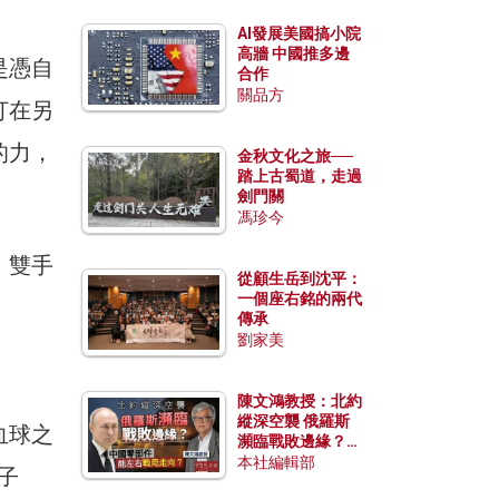
AI發展美國搞小院
高牆 中國推多邊
是憑自
合作
關品方
打在另
的力，
金秋文化之旅──
踏上古蜀道，走過
劍門關
馮珍今
，雙手
從顧生岳到沈平：
一個座右銘的兩代
傳承
劉家美
陳文鴻教授：北約
縱深空襲 俄羅斯
血球之
瀕臨戰敗邊緣？中
國零部件能左右戰
本社編輯部
子
局走向？