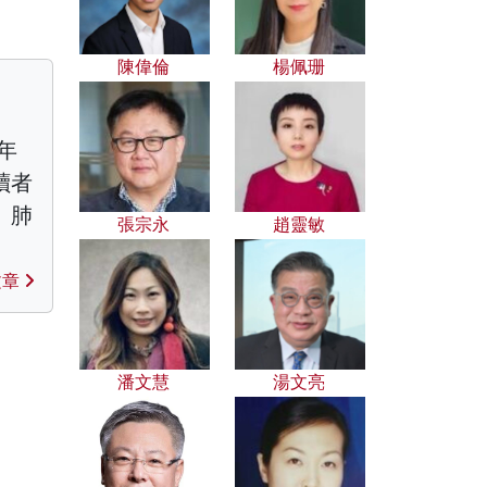
陳偉倫
楊佩珊
年
讀者
、肺
張宗永
趙靈敏
文章
潘文慧
湯文亮