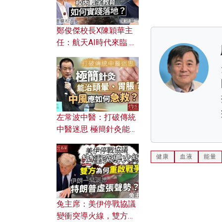
鄭俊傑校長X陳穎華主
任：航天AI時代來臨 學
校如何緊貼未來潮流？
校內數字教育如何實踐
落地？
左常波中醫：打破傳統
中醫迷思 極簡針灸能治
頭暈、胃脹？中風應如
何急救？
健康
血液
能量
兔主席：美伊停戰協議
變衝突導火線，雙方為