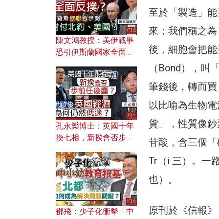
應用？
至於「製造」能
來；我們稱之為「氧化
陳文鴻教授：美伊戰爭
後，細胞會把能
恐引伊斯蘭國家全面反
撲？ 俄羅斯欲聯合伊朗
（Bond），叫「
對付北約美國？
筆錢後，轉而買
以比喻為生物電
貨」，性質像鈔
孔永樂博士：英國十年
換七相，新揆會否步前
苷酸，含三個「
任後塵？脫歐後英國經
Tr（i 三）。
濟為何仍然低迷？
也）。
原刊於《信報》
鄧飛：少子化衝擊「中