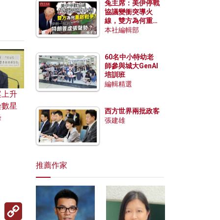
兔主席：美伊停戰
協議變衝突導火
線，雙方為何重啟
戰爭？伊朗一早洞
本社編輯部
悉特朗普虛張聲
勢？
60名中小特幼老
師參與城大GenAI
培訓班
編輯精選
案上升
染數星
西方世界兩批政客
峰
張建雄
推薦作家
Copy
Link