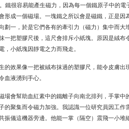
 Ion）。鐵很容易能產生磁力，因為每一個鐵原子中的電
會形成一個磁場。一塊鐵之所以會是磁鐵，正是因
向劃一，於是它們各有的牽引力（磁力）集中而大
抹一把塑膠尺後，這尺會排斥小紙塊。原因是絨布
電，小紙塊因靜電之力而飛走。
生的效果像一把被絨布抹過的塑膠尺，能令皮膚出
令血液湧到手心。
磁場會幫助血紅素中的鐵離子向南北排列，手掌中
子的聚集而令磁力加強。我認識一位研究員因工作
共振儀這機器旁邊。他能一掌（隔空）震飛一小堆