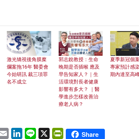
激光矯視後角膜糜
郭志銳教授：生命
夏季新冠個
爛案拖16年 醫委會
晚期是否插喉 應及
專家預計感
今始研訊 裁三項罪
早告知家人？｜生
期內達至高
名不成立
活環境對長者健康
影響有多大？ ｜醫
學進步怎樣改善治
療老人病？
pp
eChat
Email
LinkedIn
Line
X
PrintFriendly
Share