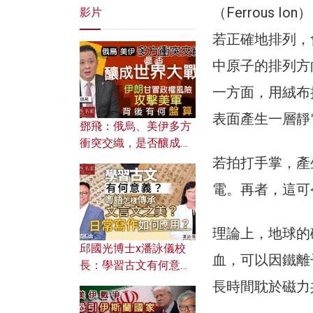
（Ferrous
影片
若正確地排列，
中原子的排列方
一方面，用絨布
表面產生一層靜
鄧飛：俄烏、美伊多方
衝突交織，是否釀成世
界大戰？ 伊朗甘冒政權
若拍打手掌，產
風險攻擊美軍，背後有
電。再者，這可
何盤算？
理論上，地球的
邱國光博士x潘詠儀校
血，可以因鐵離
長：學習古文有何意
義？ 粵語怎樣傳承文言
長時間耽於磁力
文之美？ 日常寫作如何