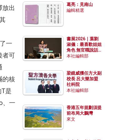
葛亮：見南山
釋放出
編輯精選
在其
」
書展2026｜葉劉
賺了一
淑儀：最喜歡姐姐
角色 無官職說話
後者可
包袱少
本社編輯部
通
梁鏡威獲任方大副
滿的核
校長 呂大樂加盟
社科院
T是
本社編輯部
o、一
香港五年規劃須提
前布局大鵬灣
來文