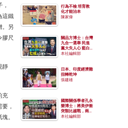
子，
行為不檢 培育教
化才能治本
為這鐵
陳家偉
增。另
令膠尺
關品方博士：台灣
九合一選舉 民進
黨大失人心 藍白
合作有望拿下七成
本社編輯部
以上縣市？
現靜
日本、印度經濟難
扭轉乾坤
張建雄
的充
國際關係學者孔永
需要，
樂博士：將美伊衝
突類比越戰，兩者
紙塊。
有何異同？中國崛
本社編輯部
起能否為全球格局
發揮穩定效用？