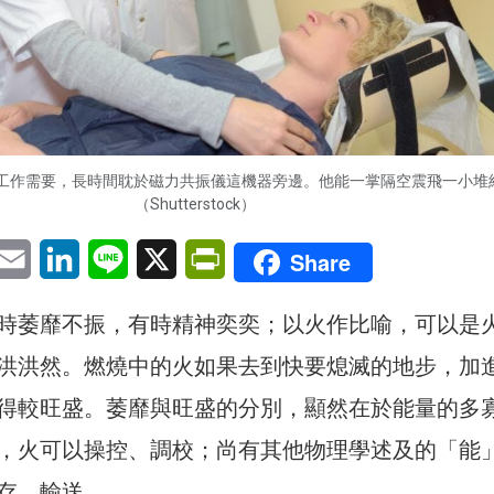
工作需要，長時間耽於磁力共振儀這機器旁邊。他能一掌隔空震飛一小堆
（Shutterstock）
pp
eChat
Email
LinkedIn
Line
X
PrintFriendly
Share
時萎靡不振，有時精神奕奕；以火作比喻，可以是
洪洪然。燃燒中的火如果去到快要熄滅的地步，加
得較旺盛。萎靡與旺盛的分別，顯然在於能量的多
，火可以操控、調校；尚有其他物理學述及的「能
存、輸送。