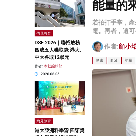
能量的
若拍打手掌，產
電。再者，這可
灼見教育
DSE 2026｜聯招放榜
作者:
顧小
四成五人獲取錄 港大、
中大各取12狀元
健康
血液
能量
作者:
本社編輯部
2026-08-05
灼見教育
港大亞洲科學營 四諾獎