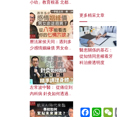
小幼」教育根基 北都如
何成為解決問題關鍵？
更多精采文章
曆法家侯天同：遇到多
少感情姻緣債 男女命途
醫患關係的基石：
迥異？ 從八字能看透你
從知情同意權看牙
的七情六欲？
科治療透明度
左常波中醫： 從痛症到
內科病 針灸如何透過解
筋結 精準調理身體？
Facebook
WhatsA
W