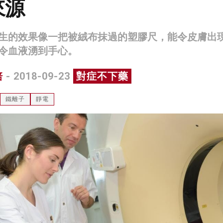
來源
生的效果像一把被絨布抹過的塑膠尺，能令皮膚出
令血液湧到手心。
培
- 2018-09-23
對症不下藥
鐵離子
靜電