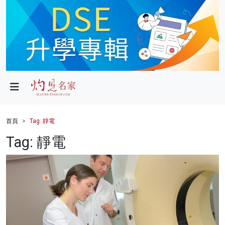
政局
教育
文化
財經
首頁
Tag: 靜電
生活
Tag: 靜電
健康
商業
科技
影片