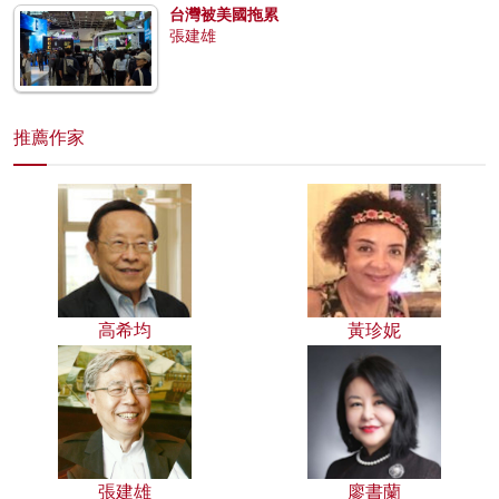
台灣被美國拖累
張建雄
推薦作家
高希均
黃珍妮
張建雄
廖書蘭