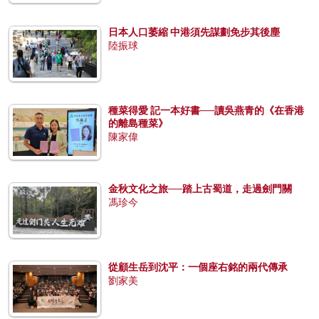
日本人口萎縮 中港須先謀劃免步其後塵
陸振球
種菜得愛 記一本好書──讀吳燕青的《在香港
的離島種菜》
陳家偉
金秋文化之旅──踏上古蜀道，走過劍門關
馮珍今
從顧生岳到沈平：一個座右銘的兩代傳承
劉家美