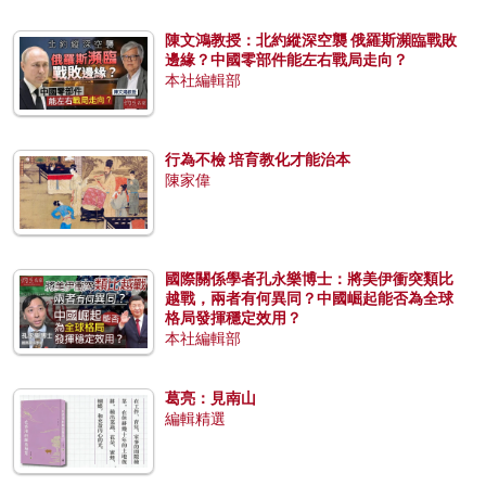
陳文鴻教授：北約縱深空襲 俄羅斯瀕臨戰敗
邊緣？中國零部件能左右戰局走向？
本社編輯部
行為不檢 培育教化才能治本
陳家偉
國際關係學者孔永樂博士：將美伊衝突類比
越戰，兩者有何異同？中國崛起能否為全球
格局發揮穩定效用？
本社編輯部
葛亮：見南山
編輯精選