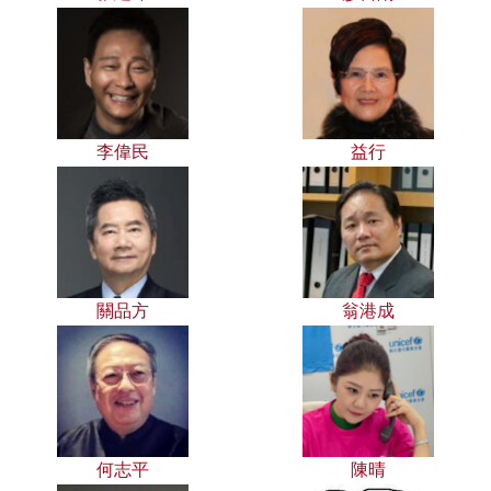
李偉民
益行
關品方
翁港成
何志平
陳晴