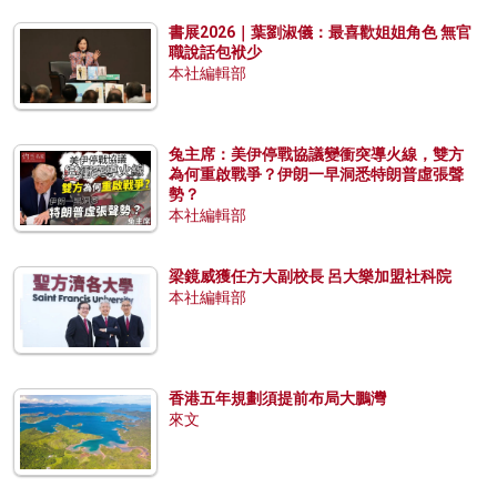
書展2026｜葉劉淑儀：最喜歡姐姐角色 無官
職說話包袱少
本社編輯部
兔主席：美伊停戰協議變衝突導火線，雙方
為何重啟戰爭？伊朗一早洞悉特朗普虛張聲
勢？
本社編輯部
梁鏡威獲任方大副校長 呂大樂加盟社科院
本社編輯部
香港五年規劃須提前布局大鵬灣
來文