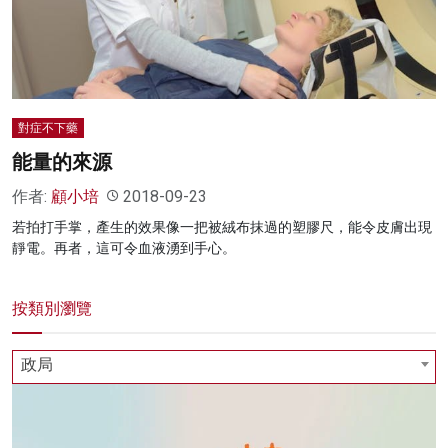
名家榜
灼見活動
關於我們
對症不下藥
能量的來源
作者:
顧小培
2018-09-23
若拍打手掌，產生的效果像一把被絨布抹過的塑膠尺，能令皮膚出現
靜電。再者，這可令血液湧到手心。
按類別瀏覽
政局