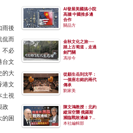
AI發展美國搞小院
高牆 中國推多邊
合作
關品方
如雨後
侃侃而
金秋文化之旅──
踏上古蜀道，走過
，不必
劍門關
馮珍今
港台文
史的大
從顧生岳到沈平：
一個座右銘的兩代
香港文
傳承
劉家美
本土視
與政
陳文鴻教授：北約
縱深空襲 俄羅斯
大的困
瀕臨戰敗邊緣？中
國零部件能左右戰
本社編輯部
局走向？