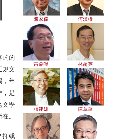
陳家偉
何漢權
疼的的
雷鼎鳴
林超英
正規文
場，年
作，是
為文學
張建雄
陳章華
所在。
？抑或