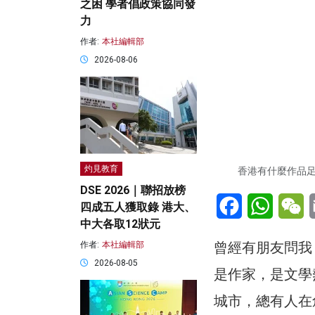
之困 學者倡政策協同發
力
作者:
本社編輯部
2026-08-06
灼見教育
香港有什麼作品
DSE 2026｜聯招放榜
Facebook
WhatsA
W
四成五人獲取錄 港大、
中大各取12狀元
曾經有朋友問我
作者:
本社編輯部
2026-08-05
是作家，是文學
城市，總有人在