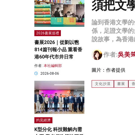
須把文
論到香港文學的
係，足證文學的
2026書展巡禮
說故事，為香港
書展2026｜從劉以鬯
814篇刊報小品 重看香
作者:
吳美
港60年代市井日常
作者:
本社編輯部
圖片：作者提供
2026-08-06
文化沙漠
書展
灼見經濟
K型分化 科技難解內需