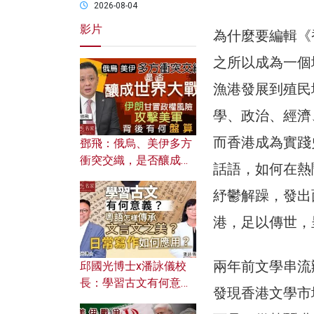
2026-08-04
影片
為什麼要編輯《
之所以成為一個
漁港發展到殖民
學、政治、經濟
而香港成為實踐
鄧飛：俄烏、美伊多方
衝突交織，是否釀成世
話語，如何在熱
界大戰？ 伊朗甘冒政權
紓鬱解躁，發出
風險攻擊美軍，背後有
何盤算？
港，足以傳世，
兩年前文學串流
邱國光博士x潘詠儀校
長：學習古文有何意
發現香港文學市
義？ 粵語怎樣傳承文言