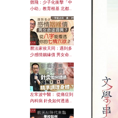
鄧飛：少子化衝擊「中
小幼」教育根基 北都如
何成為解決問題關鍵？
曆法家侯天同：遇到多
少感情姻緣債 男女命途
迥異？ 從八字能看透你
的七情六欲？
左常波中醫： 從痛症到
內科病 針灸如何透過解
筋結 精準調理身體？