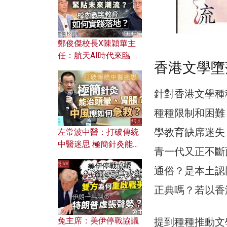
鄭俊傑校長X陳穎華主
任：航天AI時代來臨 學
香港文學墮
校如何緊貼未來潮流？
校內數字教育如何實踐
落地？
針對香港文學種
種種限制和困難
學教育缺席迷失
左常波中醫：打破傳統
中醫迷思 極簡針灸能治
青一代又正不斷
頭暈、胃脹？中風應如
何急救？
通俗？是本土認
正典嗎？若以香
提到種種推動文
兔主席：美伊停戰協議