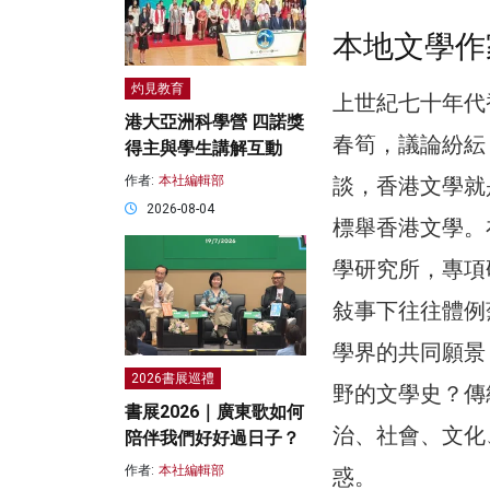
本地文學作
灼見教育
上世紀七十年代
港大亞洲科學營 四諾獎
春筍，議論紛紜
得主與學生講解互動
談，香港文學就
作者:
本社編輯部
2026-08-04
標舉香港文學。
學研究所，專項
敍事下往往體例
學界的共同願景
2026書展巡禮
野的文學史？傳
書展2026｜廣東歌如何
治、社會、文化
陪伴我們好好過日子？
作者:
本社編輯部
惑。