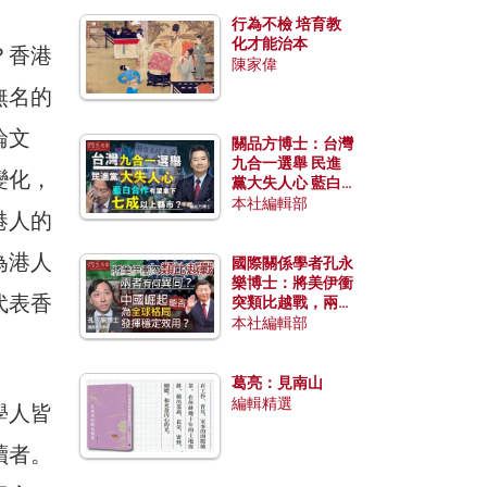
行為不檢 培育教
化才能治本
？香港
陳家偉
無名的
論文
關品方博士：台灣
九合一選舉 民進
變化，
黨大失人心 藍白
合作有望拿下七成
本社編輯部
港人的
以上縣市？
為港人
國際關係學者孔永
樂博士：將美伊衝
代表香
突類比越戰，兩者
有何異同？中國崛
本社編輯部
起能否為全球格局
發揮穩定效用？
葛亮：見南山
編輯精選
學人皆
讀者。