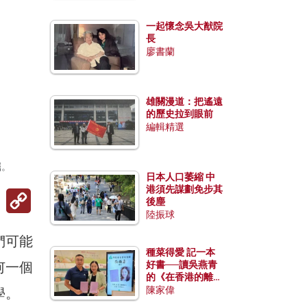
一起懷念吳大猷院
長
廖書蘭
雄關漫道：把遙遠
的歷史拉到眼前
編輯精選
掘。
日本人口萎縮 中
港須先謀劃免步其
Copy
後塵
Link
陸振球
們可能
種菜得愛 記一本
何一個
好書──讀吳燕青
的《在香港的離島
種菜》
陳家偉
學。