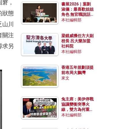
困窘，
書展2026｜葉劉
淑儀：最喜歡姐姐
的狀態
角色 無官職說話
包袱少
本社編輯部
乏山川
者關注
梁鏡威獲任方大副
校長 呂大樂加盟
尋求另
社科院
本社編輯部
香港五年規劃須提
前布局大鵬灣
來文
兔主席：美伊停戰
協議變衝突導火
線，雙方為何重啟
戰爭？伊朗一早洞
本社編輯部
悉特朗普虛張聲
勢？