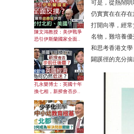
文之美？ 日常寫作如何
可是，從熱鬧哄
應用？
仍實實在在存在
打開向導，經常
陳文鴻教授：美伊戰爭
名物，難培養優
恐引伊斯蘭國家全面反
撲？ 俄羅斯欲聯合伊朗
和思考香港文學
對付北約美國？
闢蹊徑的充分揣
孔永樂博士：英國十年
換七相，新揆會否步前
任後塵？脫歐後英國經
濟為何仍然低迷？