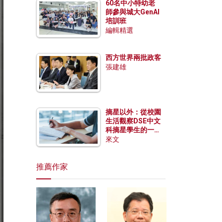
60名中小特幼老
師參與城大GenAI
培訓班
編輯精選
西方世界兩批政客
張建雄
摘星以外：從校園
生活觀察DSE中文
科摘星學生的一點
特質
來文
推薦作家