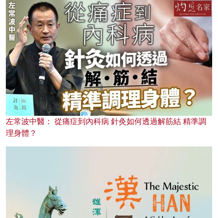
左常波中醫： 從痛症到內科病 針灸如何透過解筋結 精準調
理身體？