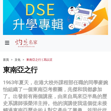
政局
教育
文化
財經
首頁
文化
東南亞之行 | 馮以浤
生活
東南亞之行
健康
1963年夏天，在港大校外課程部任職的同學麥婉
商業
怡組織了一個東南亞考察團，兆傑和我都參加
了。出發前有兩個講座，由來自馬來亞半島的歷
科技
史系講師張榮洋主持。他的演講使我這個從未接
影片
觸過東南亞歷史的人對它產生了興趣，並因此從