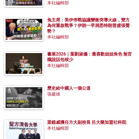
本社編輯部
兔主席：美伊停戰協議變衝突導火線，雙方
為何重啟戰爭？伊朗一早洞悉特朗普虛張聲
勢？
本社編輯部
書展2026｜葉劉淑儀：最喜歡姐姐角色 無官
職說話包袱少
本社編輯部
歷史給中國人一個公道
張建雄
梁鏡威獲任方大副校長 呂大樂加盟社科院
本社編輯部