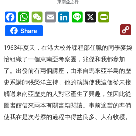
東南亞之行
Facebook
WhatsApp
WeChat
Email
LinkedIn
Line
X
PrintFriendl
C
Share
Li
1963年夏天，在港大校外課程部任職的同學麥婉
怡組織了一個東南亞考察團，兆傑和我都參加
了。出發前有兩個講座，由來自馬來亞半島的歷
史系講師張榮洋主持。他的演講使我這個從未接
觸過東南亞歷史的人對它產生了興趣，並因此從
圖書館借來兩本有關書籍閱讀。事前適當的準備
使我在是次考察的過程中得益良多、大有收穫。