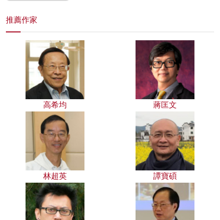
推薦作家
高希均
蔣匡文
林超英
譚寶碩