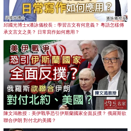
邱國光博士x潘詠儀校長：學習古文有何意義？ 粵語怎樣傳
承文言文之美？ 日常寫作如何應用？
陳文鴻教授：美伊戰爭恐引伊斯蘭國家全面反撲？ 俄羅斯欲
聯合伊朗 對付北約美國？