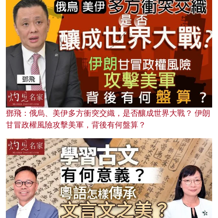
鄧飛：俄烏、美伊多方衝突交織，是否釀成世界大戰？ 伊朗
甘冒政權風險攻擊美軍，背後有何盤算？