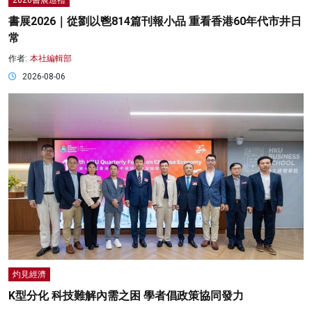
2026書展巡禮
書展2026｜從劉以鬯814篇刊報小品 重看香港60年代市井日
常
作者:
本社編輯部
2026-08-06
灼見經濟
K型分化 科技難解內需之困 學者倡政策協同發力