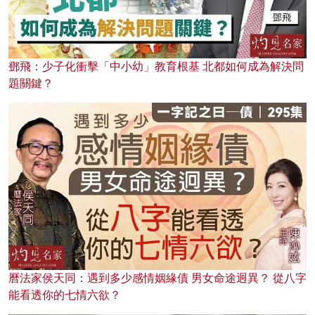
鄧飛：少子化衝擊「中小幼」教育根基 北都如何成為解決問
題關鍵？
曆法家侯天同：遇到多少感情姻緣債 男女命途迥異？ 從八字
能看透你的七情六欲？