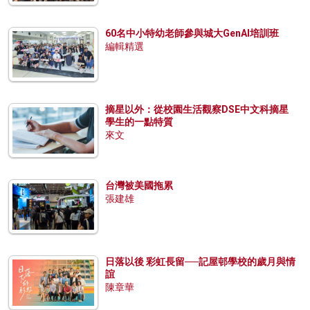
60名中小特幼老師參與城大GenAI培訓班
編輯精選
摘星以外：從校園生活觀察DSE中文科摘星
學生的一點特質
來文
台灣被美國拖累
張建雄
日落以後 彩虹長留──記屋邨學校的歲月與情
誼
陳章華