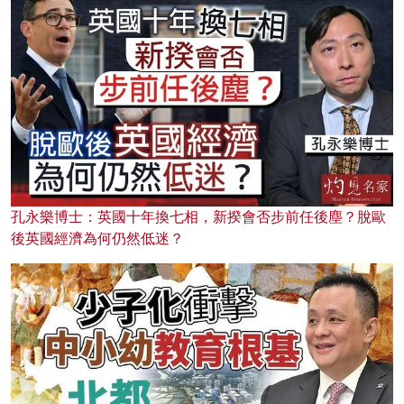
孔永樂博士：英國十年換七相，新揆會否步前任後塵？脫歐
後英國經濟為何仍然低迷？