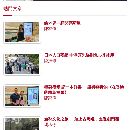
熱門文章
繪本界一顆閃亮新星
陳家偉
日本人口萎縮 中港須先謀劃免步其後塵
陸振球
種菜得愛 記一本好書──讀吳燕青的《在香港
的離島種菜》
陳家偉
金秋文化之旅──踏上古蜀道，走過劍門關
馮珍今