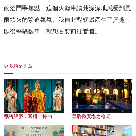
政治鬥爭焦點。這個火藥庫讓我深深地感受到風
雨欲來的緊迫氣氛。我自此對獅城產生了興趣，
以後每隔數年，就想着要前往看看。
更多精采文章
粵語解密：耳枅、操曲
皇后像廣場之格局