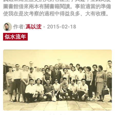
圖書館借來兩本有關書籍閱讀。事前適當的準備
名家榜
使我在是次考察的過程中得益良多、大有收穫。
灼見活動
作者:
馮以浤
- 2015-02-18
關於我們
似水流年