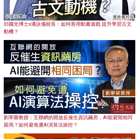
邱國光博士x潘詠儀校長：如何善用動畫遊戲 提升學習古文
動機？
劉寧榮教授：互聯網的開放反催生資訊繭房，AI能避開相同
困局？如何避免遭AI演算法操控？