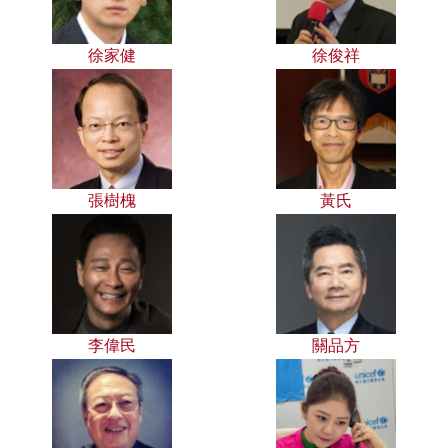
徐家健
徐俊祥
張樹槐
黃氏
李偉民
關品方