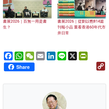
書展2026｜百無一用是書
書展2026｜從劉以鬯814篇
生？
刊報小品 重看香港60年代市
井日常
Facebook
WhatsApp
WeChat
Email
LinkedIn
Line
X
PrintFriendl
C
Share
Li