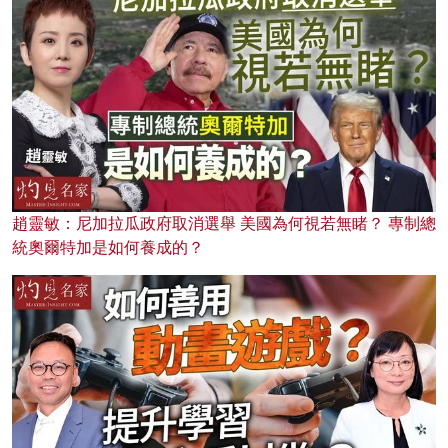
趙靈敏：尼加拉瓜政府取消選舉 美國為何視若無睹？ 專制總
統奧爾特加是如何養成的？