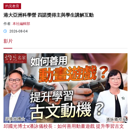
灼見教育
港大亞洲科學營 四諾獎得主與學生講解互動
作者:
本社編輯部
2026-08-04
影片
邱國光博士x潘詠儀校長：如何善用動畫遊戲 提升學習古文