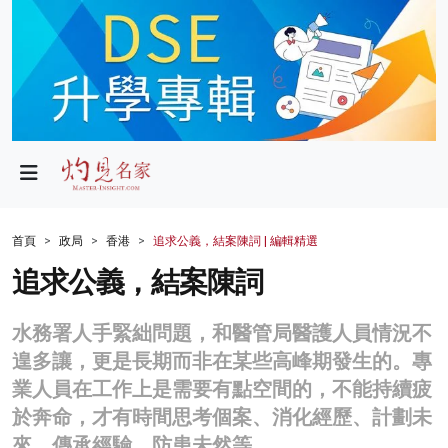
政局
教育
文化
財經
首頁
政局
香港
追求公義，結案陳詞 | 編輯精選
生活
追求公義，結案陳詞
健康
水務署人手緊絀問題，和醫管局醫護人員情況不
商業
遑多讓，更是長期而非在某些高峰期發生的。專
業人員在工作上是需要有點空間的，不能持續疲
科技
於奔命，才有時間思考個案、消化經歷、計劃未
影片
來、傳承經驗、防患未然等。