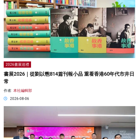
2026書展巡禮
書展2026｜從劉以鬯814篇刊報小品 重看香港60年代市井日
常
作者:
本社編輯部
2026-08-06