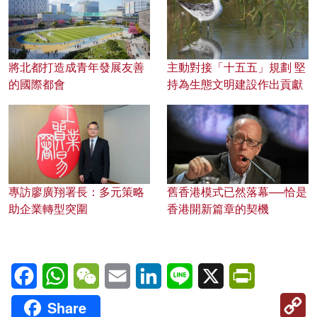
將北都打造成青年發展友善
主動對接「十五五」規劃 堅
的國際都會
持為生態文明建設作出貢獻
專訪廖廣翔署長：多元策略
舊香港模式已然落幕──恰是
助企業轉型突圍
香港開新篇章的契機
Facebook
WhatsApp
WeChat
Email
LinkedIn
Line
X
PrintFriendl
C
Share
Li