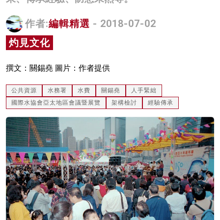
名家榜
作者:
編輯精選
- 2018-07-02
灼見活動
灼見文化
關於我們
撰文：關錫堯 圖片：作者提供
公共資源
水務署
水費
關錫堯
人手緊絀
國際水協會亞太地區會議暨展覽
架構檢討
經驗傳承