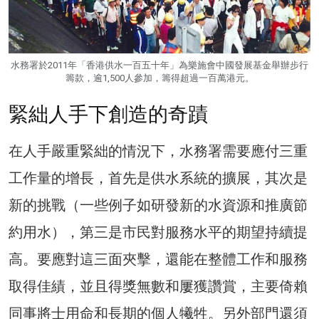
水務署於2011年「香港供水一百五十年」為樂施會中國發展基金舉辦步行
籌款，逾1,500人參加，籌得超過一百萬港元。
緊絀人手下創造的奇蹟
在人手嚴重緊絀的情況下，水務署需要應付三重
工作量的增長，首先是供水系統的擴展，其次是
新的挑戰（一些例子如研發新的水資源和推廣節
約用水），第三是市民對服務水平的期望持續提
高。要應對這三面夾擊，還能在整體工作和服務
取得佳績，並且得獎無數和屢獲讚賞，主要倚賴
同事將士用命和長期的個人犧牲。另外部門還須