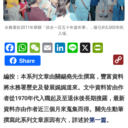
水務署於2011年舉辦「供水一百五十年嘉年華」，吸引約5,000市民
入場。
Facebook
WhatsApp
WeChat
Email
LinkedIn
Line
X
PrintFriendl
C
Share
Li
編按：本系列文章由關錫堯先生撰寫，豐富資料
將水務署歷史及發展娓娓道來。文中資料皆由作
者從1970年代入職起及至退休後長期搜羅，最新
資料亦由作者近三個月來蒐集而得。關先生動筆
撰寫此系列文章原因有六，詳述於
第一篇
。