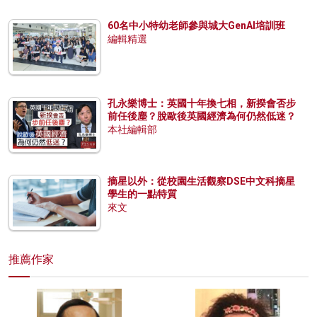
60名中小特幼老師參與城大GenAI培訓班
編輯精選
孔永樂博士：英國十年換七相，新揆會否步
前任後塵？脫歐後英國經濟為何仍然低迷？
本社編輯部
摘星以外：從校園生活觀察DSE中文科摘星
學生的一點特質
來文
推薦作家