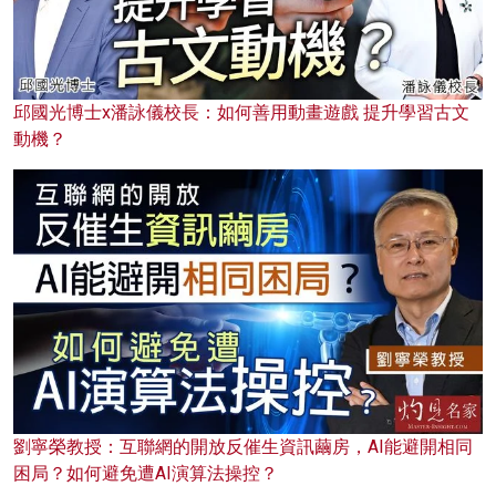
邱國光博士x潘詠儀校長：如何善用動畫遊戲 提升學習古文
動機？
劉寧榮教授：互聯網的開放反催生資訊繭房，AI能避開相同
困局？如何避免遭AI演算法操控？