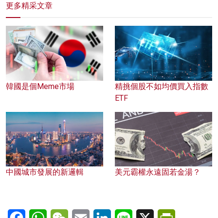
更多精采文章
韓國是個Meme市場
精挑個股不如均價買入指數
ETF
中國城市發展的新邏輯
美元霸權永遠固若金湯？
Facebook
WhatsApp
WeChat
Email
LinkedIn
Line
X
PrintFriendl