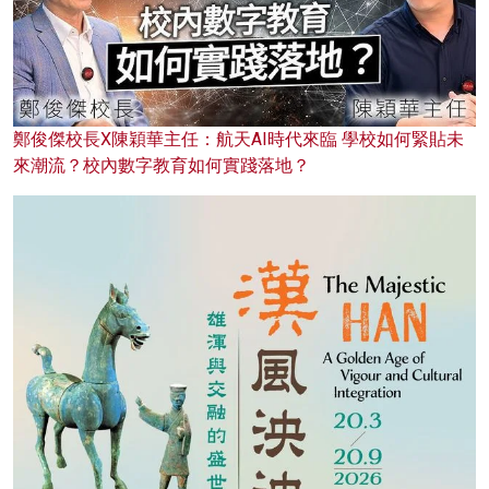
鄭俊傑校長X陳穎華主任：航天AI時代來臨 學校如何緊貼未
來潮流？校內數字教育如何實踐落地？