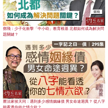
鄧飛：少子化衝擊「中小幼」教育根基 北都如何成為解決問
題關鍵？
曆法家侯天同：遇到多少感情姻緣債 男女命途迥異？ 從八字
能看透你的七情六欲？