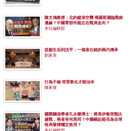
陳文鴻教授：北約縱深空襲 俄羅斯瀕臨戰敗
邊緣？中國零部件能左右戰局走向？
本社編輯部
從顧生岳到沈平：一個座右銘的兩代傳承
劉家美
行為不檢 培育教化才能治本
陳家偉
國際關係學者孔永樂博士：將美伊衝突類比
越戰，兩者有何異同？中國崛起能否為全球
格局發揮穩定效用？
本社編輯部