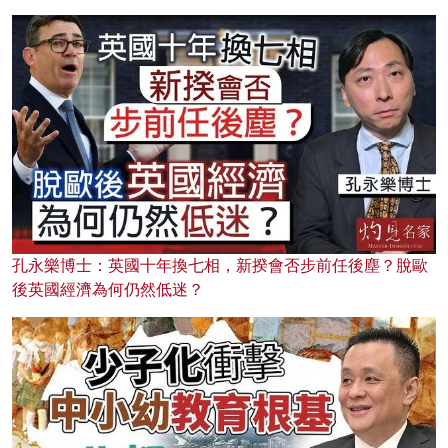
孔永樂博士：英國十年換七相，新揆會否步前任後塵？脫歐
後英國經濟為何仍然低迷？