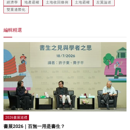
經濟學
地產霸權
土地收回條例
土地霸權
左翼論述
雙重邊際化
編輯精選
2026書展巡禮
書展2026｜百無一用是書生？