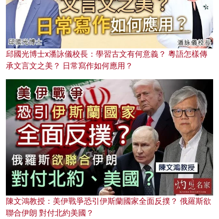
邱國光博士x潘詠儀校長：學習古文有何意義？ 粵語怎樣傳
承文言文之美？ 日常寫作如何應用？
陳文鴻教授：美伊戰爭恐引伊斯蘭國家全面反撲？ 俄羅斯欲
聯合伊朗 對付北約美國？