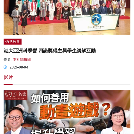
灼見教育
港大亞洲科學營 四諾獎得主與學生講解互動
作者:
本社編輯部
2026-08-04
影片