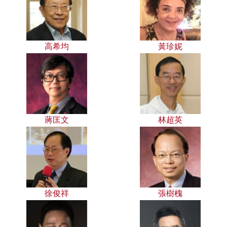
高希均
黃珍妮
蔣匡文
林超英
徐俊祥
張樹槐