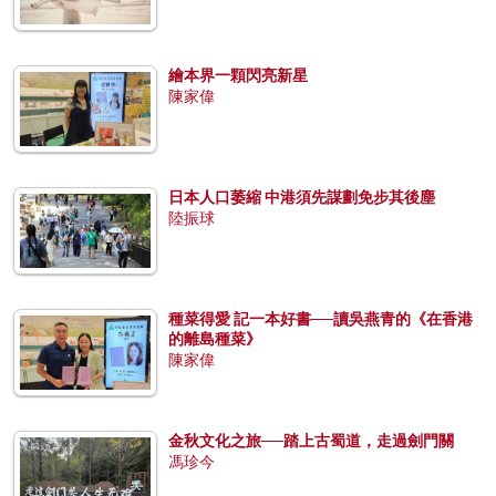
繪本界一顆閃亮新星
陳家偉
日本人口萎縮 中港須先謀劃免步其後塵
陸振球
種菜得愛 記一本好書──讀吳燕青的《在香港
的離島種菜》
陳家偉
金秋文化之旅──踏上古蜀道，走過劍門關
馮珍今