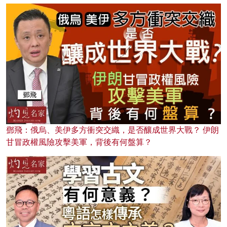
鄧飛：俄烏、美伊多方衝突交織，是否釀成世界大戰？ 伊朗
甘冒政權風險攻擊美軍，背後有何盤算？