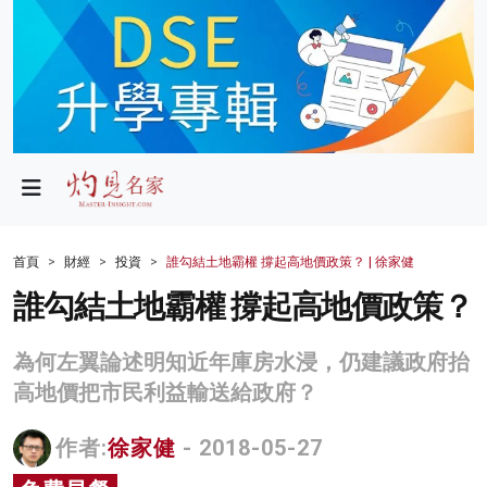
政局
教育
文化
財經
首頁
財經
投資
誰勾結土地霸權 撐起高地價政策？ | 徐家健
生活
誰勾結土地霸權 撐起高地價政策？
健康
為何左翼論述明知近年庫房水浸，仍建議政府抬
商業
高地價把市民利益輸送給政府？
科技
作者:
徐家健
- 2018-05-27
影片