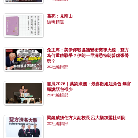
葛亮：見南山
編輯精選
兔主席：美伊停戰協議變衝突導火線，雙方
為何重啟戰爭？伊朗一早洞悉特朗普虛張聲
勢？
本社編輯部
書展2026｜葉劉淑儀：最喜歡姐姐角色 無官
職說話包袱少
本社編輯部
梁鏡威獲任方大副校長 呂大樂加盟社科院
本社編輯部