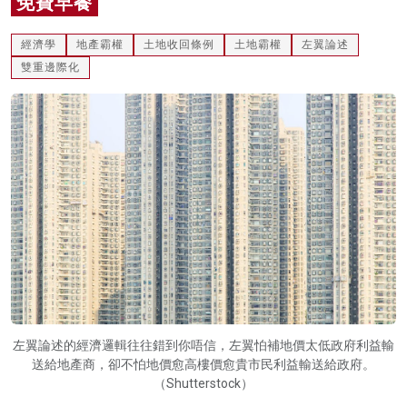
免費早餐
名家榜
經濟學
地產霸權
土地收回條例
土地霸權
左翼論述
灼見活動
雙重邊際化
關於我們
左翼論述的經濟邏輯往往錯到你唔信，左翼怕補地價太低政府利益輸
送給地產商，卻不怕地價愈高樓價愈貴市民利益輸送給政府。
（Shutterstock）