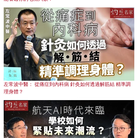
左常波中醫： 從痛症到內科病 針灸如何透過解筋結 精準調
理身體？