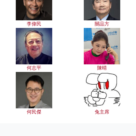
李偉民
關品方
何志平
陳晴
何民傑
兔主席