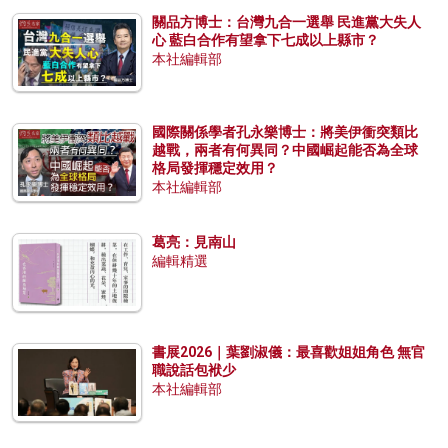
關品方博士：台灣九合一選舉 民進黨大失人
心 藍白合作有望拿下七成以上縣市？
本社編輯部
國際關係學者孔永樂博士：將美伊衝突類比
越戰，兩者有何異同？中國崛起能否為全球
格局發揮穩定效用？
本社編輯部
葛亮：見南山
編輯精選
書展2026｜葉劉淑儀：最喜歡姐姐角色 無官
職說話包袱少
本社編輯部