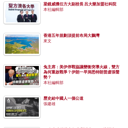
梁鏡威獲任方大副校長 呂大樂加盟社科院
本社編輯部
香港五年規劃須提前布局大鵬灣
來文
兔主席：美伊停戰協議變衝突導火線，雙方
為何重啟戰爭？伊朗一早洞悉特朗普虛張聲
勢？
本社編輯部
歷史給中國人一個公道
張建雄