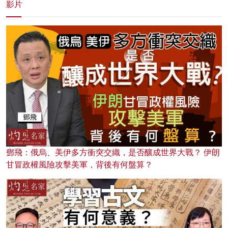
影片
鄧飛：俄烏、美伊多方衝突交織，是否釀成世界大戰？ 伊朗
甘冒政權風險攻擊美軍，背後有何盤算？