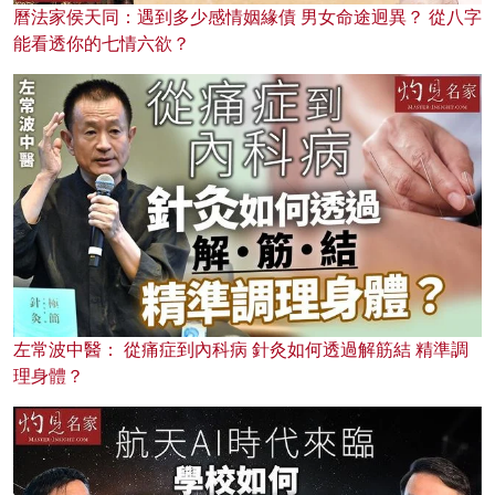
曆法家侯天同：遇到多少感情姻緣債 男女命途迥異？ 從八字
能看透你的七情六欲？
左常波中醫： 從痛症到內科病 針灸如何透過解筋結 精準調
理身體？