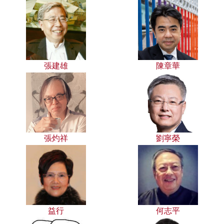
張建雄
陳章華
張灼祥
劉寧榮
益行
何志平