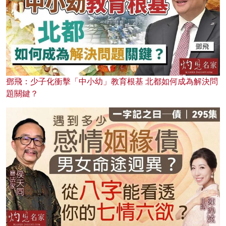
鄧飛：少子化衝擊「中小幼」教育根基 北都如何成為解決問
題關鍵？