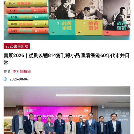
2026書展巡禮
書展2026｜從劉以鬯814篇刊報小品 重看香港60年代市井日
常
作者:
本社編輯部
2026-08-06