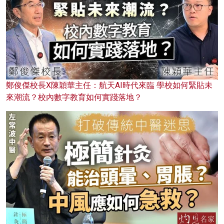
鄭俊傑校長X陳穎華主任：航天AI時代來臨 學校如何緊貼未
來潮流？校內數字教育如何實踐落地？