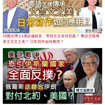
邱國光博士x潘詠儀校長：學習古文有何意義？ 粵語怎樣傳
承文言文之美？ 日常寫作如何應用？