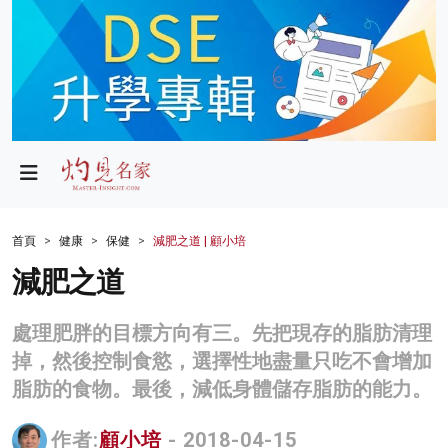
政局
教育
文化
財經
首頁
健康
保健
減肥之道 | 顧小培
生活
減肥之道
健康
處理肥胖的目標方向有三。先把現存的脂肪清理
商業
掉，然後控制食慾，選擇性地盡量只吃不會增加
脂肪的食物。最後，減低身體儲存脂肪的能力。
科技
影片
作者:
顧小培
- 2018-04-15