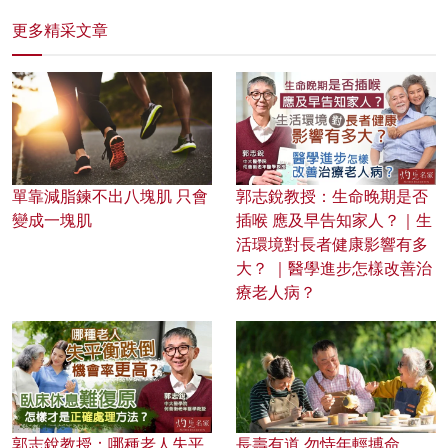
更多精采文章
單靠減脂鍊不出八塊肌 只會
郭志銳教授：生命晚期是否
變成一塊肌
插喉 應及早告知家人？｜生
活環境對長者健康影響有多
大？ ｜醫學進步怎樣改善治
療老人病？
郭志銳教授：哪種老人失平
長壽有道 勿恃年輕搏命