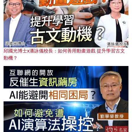
邱國光博士x潘詠儀校長：如何善用動畫遊戲 提升學習古文
動機？