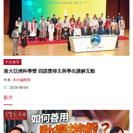
灼見教育
港大亞洲科學營 四諾獎得主與學生講解互動
作者:
本社編輯部
2026-08-04
影片