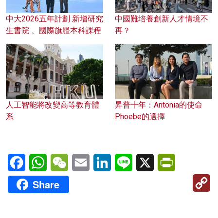
中大2026五年計劃 新增研究
中國難培養創新人才情境不
生書院 、國際旗艦本科課程
再？
人工智能將改變高等教育體
昇普十年：Antonia的使命
系
Phoebe的選擇
Facebook
WhatsApp
WeChat
Email
LinkedIn
Line
X
PrintFriendl
C
Share
Li