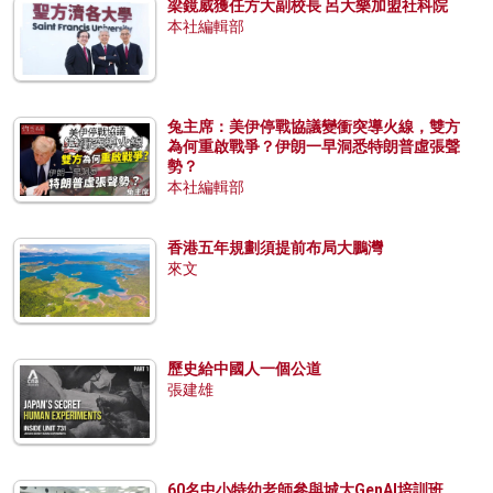
梁鏡威獲任方大副校長 呂大樂加盟社科院
本社編輯部
兔主席：美伊停戰協議變衝突導火線，雙方
為何重啟戰爭？伊朗一早洞悉特朗普虛張聲
勢？
本社編輯部
香港五年規劃須提前布局大鵬灣
來文
歷史給中國人一個公道
張建雄
60名中小特幼老師參與城大GenAI培訓班