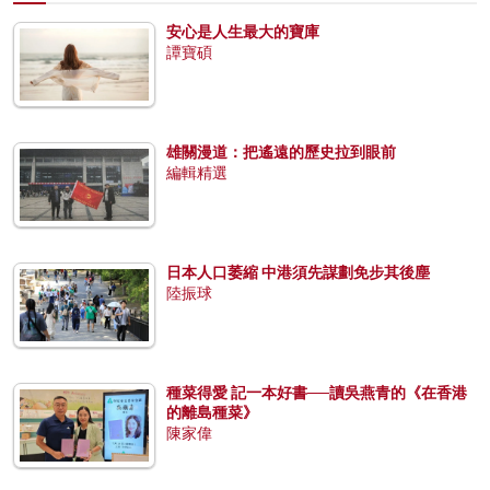
安心是人生最大的寶庫
譚寶碩
雄關漫道：把遙遠的歷史拉到眼前
編輯精選
日本人口萎縮 中港須先謀劃免步其後塵
陸振球
種菜得愛 記一本好書──讀吳燕青的《在香港
的離島種菜》
陳家偉