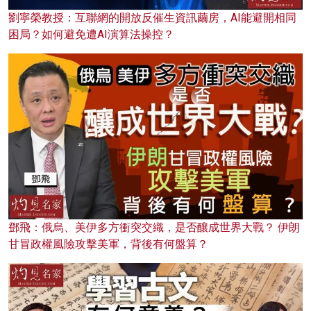
劉寧榮教授：互聯網的開放反催生資訊繭房，AI能避開相同
困局？如何避免遭AI演算法操控？
鄧飛：俄烏、美伊多方衝突交織，是否釀成世界大戰？ 伊朗
甘冒政權風險攻擊美軍，背後有何盤算？