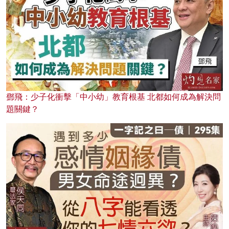
鄧飛：少子化衝擊「中小幼」教育根基 北都如何成為解決問
題關鍵？