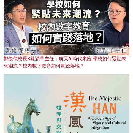
鄭俊傑校長X陳穎華主任：航天AI時代來臨 學校如何緊貼未
來潮流？校內數字教育如何實踐落地？