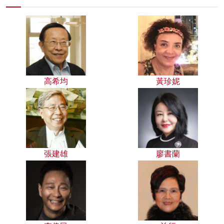
高希均
黃珍妮
張建雄
廖書蘭