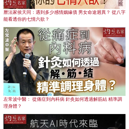
曆法家侯天同：遇到多少感情姻緣債 男女命途迥異？ 從八字
能看透你的七情六欲？
左常波中醫： 從痛症到內科病 針灸如何透過解筋結 精準調
理身體？