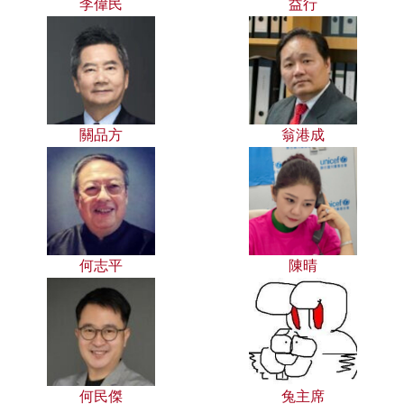
李偉民
益行
關品方
翁港成
何志平
陳晴
何民傑
兔主席