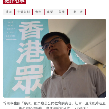
教評心事
名家榜
通識
生涯規劃
青年
事業
學業
三業三政
灼見活動
關於我們
培養學生的「參政」能力應是公民教育的責任。社會一直未能締造互
相包容的價值觀，也無法縮窄分歧。（亞新社）