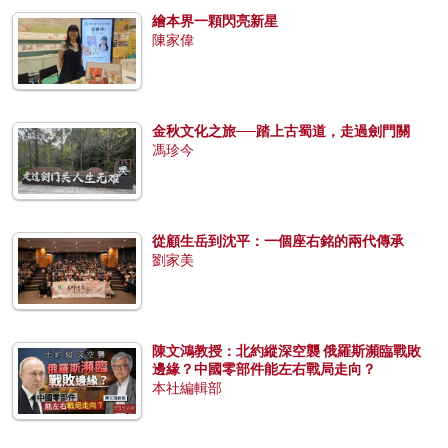
繪本界一顆閃亮新星
陳家偉
金秋文化之旅──踏上古蜀道，走過劍門關
馮珍今
從顧生岳到沈平：一個座右銘的兩代傳承
劉家美
陳文鴻教授：北約縱深空襲 俄羅斯瀕臨戰敗
邊緣？中國零部件能左右戰局走向？
本社編輯部