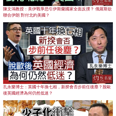
陳文鴻教授：美伊戰爭恐引伊斯蘭國家全面反撲？ 俄羅斯欲
聯合伊朗 對付北約美國？
孔永樂博士：英國十年換七相，新揆會否步前任後塵？脫歐
後英國經濟為何仍然低迷？