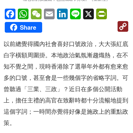
Facebook
WhatsApp
WeChat
Email
LinkedIn
Line
X
PrintFriendl
C
Share
Li
以前總覺得國內社會喜好口號政治，大大張紅底
白字橫額周圍掛。本地政治氣氛漸趨熾熱，在不
知不覺之間，現時香港除了選舉年外都有愈來愈
多的口號，甚至會是一些幾個字的省略字詞。可
曾聽過「三業、三政」？近日在多個公開活動
上，擔任主禮的高官在致辭時都十分流暢地提到
這個字詞；一時間亦覺得好像是施政上的重點政
策。