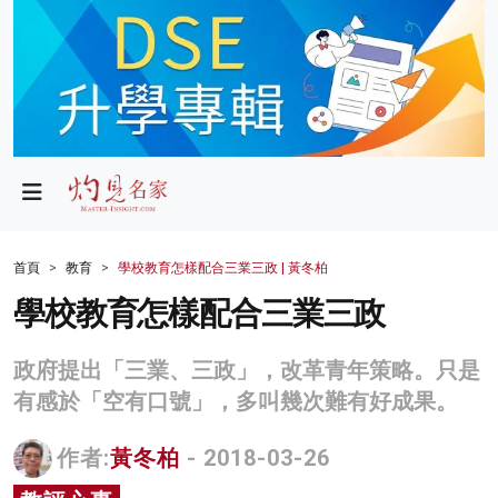
政局
教育
文化
財經
首頁
教育
學校教育怎樣配合三業三政 | 黃冬柏
生活
學校教育怎樣配合三業三政
健康
政府提出「三業、三政」，改革青年策略。只是
商業
有感於「空有口號」，多叫幾次難有好成果。
科技
作者:
黃冬柏
- 2018-03-26
影片